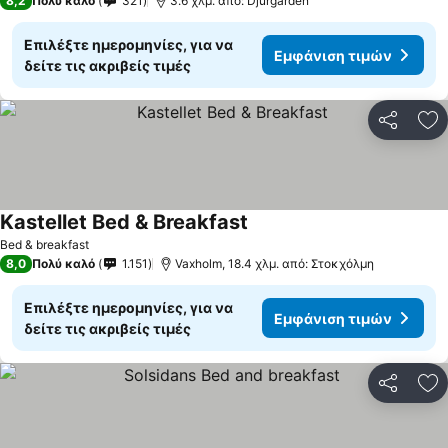
8,2
Πολύ καλό
321
3.6 χλμ. από: Djurgården
Επιλέξτε ημερομηνίες, για να
Εμφάνιση τιμών
δείτε τις ακριβείς τιμές
Κοινοποί
Πρ
Kastellet Bed & Breakfast
Bed & breakfast
8,0
Πολύ καλό
1.151
Vaxholm, 18.4 χλμ. από: Στοκχόλμη
Επιλέξτε ημερομηνίες, για να
Εμφάνιση τιμών
δείτε τις ακριβείς τιμές
Κοινοποί
Πρ