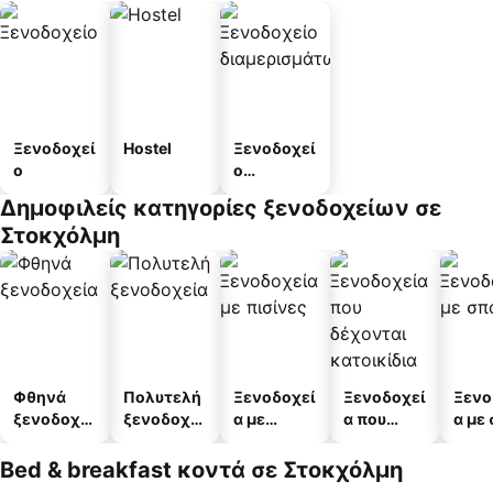
Ξενοδοχεί
Hostel
Ξενοδοχεί
ο
ο
διαμερισμ
Δημοφιλείς κατηγορίες ξενοδοχείων σε
άτων
Στοκχόλμη
Φθηνά
Πολυτελή
Ξενοδοχεί
Ξενοδοχεί
Ξενο
ξενοδοχεί
ξενοδοχεί
α με
α που
α με
α
α
πισίνες
δέχονται
κατοικίδι
Bed & breakfast κοντά σε Στοκχόλμη
α