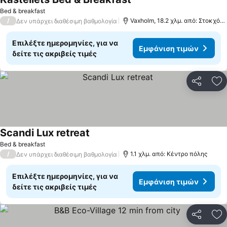
Bed & breakfast
/
Vaxholm, 18.2 χλμ. από: Στοκχόλμη
Δεν υπάρχει διαθέσιμη βαθμολογία
Επιλέξτε ημερομηνίες, για να
Εμφάνιση τιμών
δείτε τις ακριβείς τιμές
Κοινοποί
Πρ
Scandi Lux retreat
Bed & breakfast
/
1.1 χλμ. από: Κέντρο πόλης
Δεν υπάρχει διαθέσιμη βαθμολογία
Επιλέξτε ημερομηνίες, για να
Εμφάνιση τιμών
δείτε τις ακριβείς τιμές
Κοινοποί
Πρ