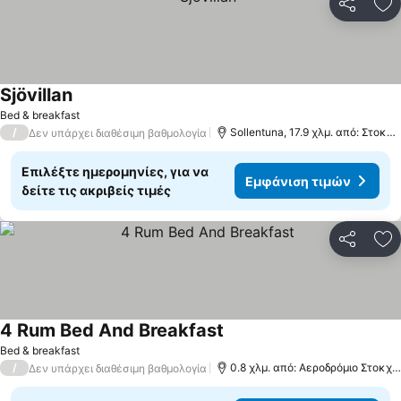
Κοινοποί
Πρ
Sjövillan
Bed & breakfast
/
Sollentuna, 17.9 χλμ. από: Στοκχόλμη
Δεν υπάρχει διαθέσιμη βαθμολογία
Επιλέξτε ημερομηνίες, για να
Εμφάνιση τιμών
δείτε τις ακριβείς τιμές
Κοινοποί
Πρ
4 Rum Bed And Breakfast
Bed & breakfast
/
0.8 χλμ. από: Αεροδρόμιο Στοκχόλμη - Μπρόμνα
Δεν υπάρχει διαθέσιμη βαθμολογία