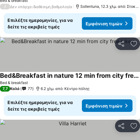
Bed & breakfast
/
Sollentuna, 12.3 χλμ. από: Στοκχόλμη
Δεν υπάρχει διαθέσιμη βαθμολογία
Επιλέξτε ημερομηνίες, για να
Εμφάνιση τιμών
δείτε τις ακριβείς τιμές
Κοινοποί
Πρ
Bed&Breakfast in nature 12 min from city free bikes
Bed & breakfast
7,7
Καλό
77
6.2 χλμ. από: Κέντρο πόλης
Επιλέξτε ημερομηνίες, για να
Εμφάνιση τιμών
δείτε τις ακριβείς τιμές
Κοινοποί
Πρ