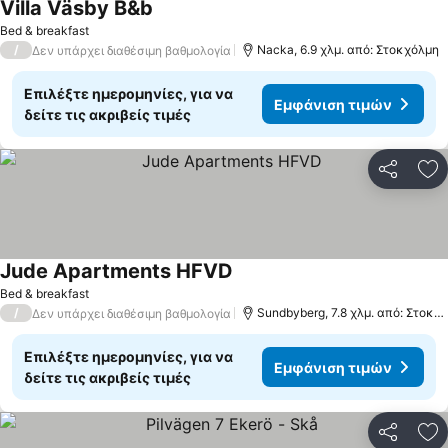
Villa Väsby B&b
Bed & breakfast
/
Nacka, 6.9 χλμ. από: Στοκχόλμη
Δεν υπάρχει διαθέσιμη βαθμολογία
Επιλέξτε ημερομηνίες, για να
Εμφάνιση τιμών
δείτε τις ακριβείς τιμές
Κοινοποί
Πρ
Jude Apartments HFVD
Bed & breakfast
/
Sundbyberg, 7.8 χλμ. από: Στοκχόλμη
Δεν υπάρχει διαθέσιμη βαθμολογία
Επιλέξτε ημερομηνίες, για να
Εμφάνιση τιμών
δείτε τις ακριβείς τιμές
Κοινοποί
Πρ