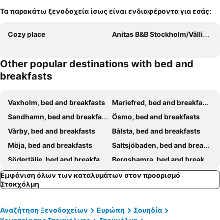
Τα παρακάτω ξενοδοχεία ίσως είναι ενδιαφέροντα για εσάς:
Cozy place
Anitas B&B Stockholm/Vällingby
Other popular destinations with bed and
breakfasts
Vaxholm, bed and breakfasts
Mariefred, bed and breakfasts
Sandhamn, bed and breakfasts
Ösmo, bed and breakfasts
Vårby, bed and breakfasts
Bålsta, bed and breakfasts
Möja, bed and breakfasts
Saltsjöbaden, bed and breakfasts
Södertälje, bed and breakfasts
Bergshamra, bed and breakfasts
Enhörna, bed and breakfasts
Järna, bed and breakfasts
Εμφάνιση όλων των καταλυμάτων στον προορισμό
Στοκχόλμη
Bro, bed and breakfasts
Ekerö, bed and breakfasts
Hägersten, bed and breakfasts
Nynäshamn, bed and breakfasts
Αναζήτηση Ξενοδοχείων
Ευρώπη
Σουηδία
Vällingby, bed and breakfasts
Skå, bed and breakfasts