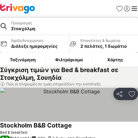
Αγαπημέν
Σύνδε
Με
Προορισμός
Στοκχόλμη
Άφιξη/Αναχώρηση
Επισκέπτες & δωμάτια
Διάλεξε ημερομηνίες
2 πελάτες, 1 δωμάτιο
Ταξινόμηση
Φιλτράρισμα
Χάρτης
Σύγκριση τιμών για Bed & breakfast σε
Στοκχόλμη, Σουηδία
Πώς οι πληρωμές σε εμάς επηρεάζουν την κατάταξη
Κοινοποί
Πρ
Stockholm B&B Cottage
Bed & breakfast