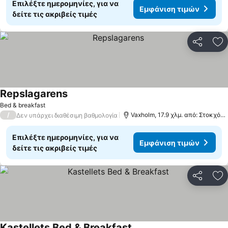
Επιλέξτε ημερομηνίες, για να
Εμφάνιση τιμών
δείτε τις ακριβείς τιμές
Κοινοποί
Πρ
Repslagarens
Bed & breakfast
/
Vaxholm, 17.9 χλμ. από: Στοκχόλμη
Δεν υπάρχει διαθέσιμη βαθμολογία
Επιλέξτε ημερομηνίες, για να
Εμφάνιση τιμών
δείτε τις ακριβείς τιμές
Κοινοποί
Πρ
Kastellets Bed & Breakfast