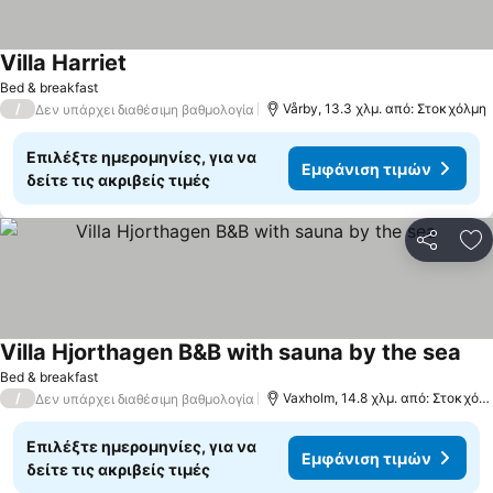
Villa Harriet
Bed & breakfast
/
Vårby, 13.3 χλμ. από: Στοκχόλμη
Δεν υπάρχει διαθέσιμη βαθμολογία
Επιλέξτε ημερομηνίες, για να
Εμφάνιση τιμών
δείτε τις ακριβείς τιμές
Κοινοποί
Πρ
Villa Hjorthagen B&B with sauna by the sea
Bed & breakfast
/
Vaxholm, 14.8 χλμ. από: Στοκχόλμη
Δεν υπάρχει διαθέσιμη βαθμολογία
Επιλέξτε ημερομηνίες, για να
Εμφάνιση τιμών
δείτε τις ακριβείς τιμές