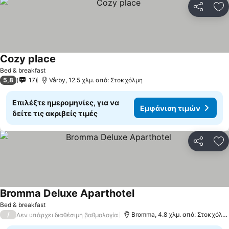
Κοινοποί
Πρ
Cozy place
Bed & breakfast
5,8
17
Vårby, 12.5 χλμ. από: Στοκχόλμη
Επιλέξτε ημερομηνίες, για να
Εμφάνιση τιμών
δείτε τις ακριβείς τιμές
Κοινοποί
Πρ
Bromma Deluxe Aparthotel
Bed & breakfast
/
Bromma, 4.8 χλμ. από: Στοκχόλμη
Δεν υπάρχει διαθέσιμη βαθμολογία