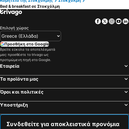
Κομητεία της Στοκχόλμης
Στοκχόλμη
Grödinge, bed and breakfasts
Österaker, bed and breakfasts
Bed & breakfast σε Στοκχόλμη
Huddinge, bed and breakfasts
Sundbyberg, bed and breakfasts
Facebook
Twitter
Insta
Yo
Bromma, bed and breakfasts
Kungsängen, bed and breakfasts
Επιλογή χώρας
Nacka, bed and breakfasts
Sollentuna, bed and breakfasts
Προσθήκη στο Google
Βρείτε εύκολα τα αποτελέσματά
μας: προσθέστε το trivago ως
προτιμώμενη πηγή στο Google.
Εταιρεία
Τα προϊόντα μας
Όροι και πολιτικές
Υποστήριξη
Συνδεθείτε για αποκλειστικά προνόμια