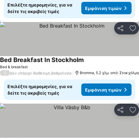
Επιλέξτε ημερομηνίες, για να
Εμφάνιση τιμών
δείτε τις ακριβείς τιμές
Κοινοποί
Πρ
Bed Breakfast In Stockholm
Bed & breakfast
/
Bromma, 5.2 χλμ. από: Στοκχόλμη
Δεν υπάρχει διαθέσιμη βαθμολογία
Επιλέξτε ημερομηνίες, για να
Εμφάνιση τιμών
δείτε τις ακριβείς τιμές
Κοινοποί
Πρ