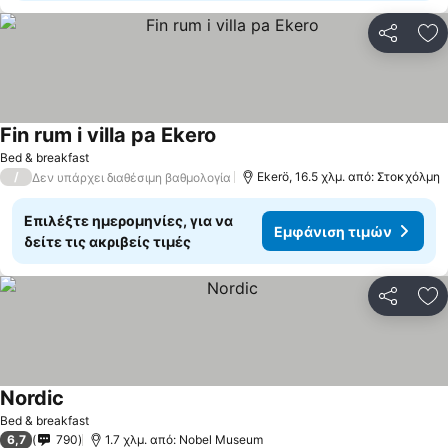
Κοινοποί
Πρ
Fin rum i villa pa Ekero
Bed & breakfast
/
Ekerö, 16.5 χλμ. από: Στοκχόλμη
Δεν υπάρχει διαθέσιμη βαθμολογία
Επιλέξτε ημερομηνίες, για να
Εμφάνιση τιμών
δείτε τις ακριβείς τιμές
Κοινοποί
Πρ
Nordic
Bed & breakfast
6,7
790
1.7 χλμ. από: Nobel Museum