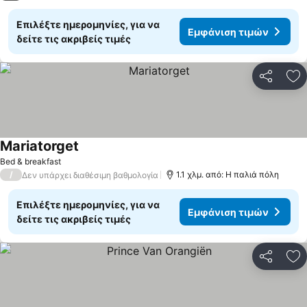
Επιλέξτε ημερομηνίες, για να
Εμφάνιση τιμών
δείτε τις ακριβείς τιμές
Κοινοποί
Πρ
Mariatorget
Bed & breakfast
/
1.1 χλμ. από: Η παλιά πόλη
Δεν υπάρχει διαθέσιμη βαθμολογία
Επιλέξτε ημερομηνίες, για να
Εμφάνιση τιμών
δείτε τις ακριβείς τιμές
Κοινοποί
Πρ