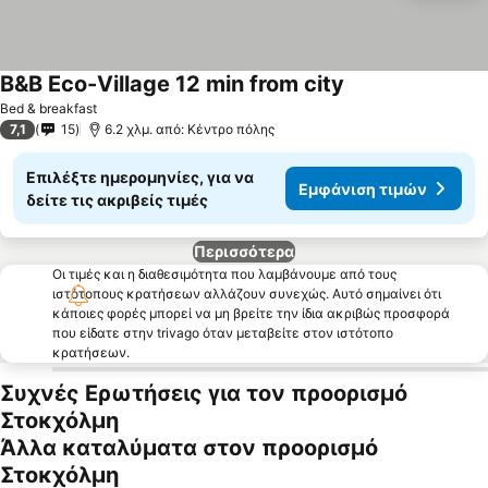
B&B Eco-Village 12 min from city
Bed & breakfast
7,1
15
6.2 χλμ. από: Κέντρο πόλης
Επιλέξτε ημερομηνίες, για να
Εμφάνιση τιμών
δείτε τις ακριβείς τιμές
Περισσότερα
Οι τιμές και η διαθεσιμότητα που λαμβάνουμε από τους
ιστότοπους κρατήσεων αλλάζουν συνεχώς. Αυτό σημαίνει ότι
κάποιες φορές μπορεί να μη βρείτε την ίδια ακριβώς προσφορά
που είδατε στην trivago όταν μεταβείτε στον ιστότοπο
κρατήσεων.
Συχνές Ερωτήσεις για τον προορισμό
Στοκχόλμη
Άλλα καταλύματα στον προορισμό
Στοκχόλμη