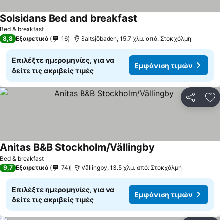
Solsidans Bed and breakfast
Bed & breakfast
8,8
Εξαιρετικό
16
Saltsjöbaden, 15.7 χλμ. από: Στοκχόλμη
Επιλέξτε ημερομηνίες, για να
Εμφάνιση τιμών
δείτε τις ακριβείς τιμές
Κοινοποί
Πρ
Anitas B&B Stockholm/Vällingby
Bed & breakfast
9,7
Εξαιρετικό
74
Vällingby, 13.5 χλμ. από: Στοκχόλμη
Επιλέξτε ημερομηνίες, για να
Εμφάνιση τιμών
δείτε τις ακριβείς τιμές