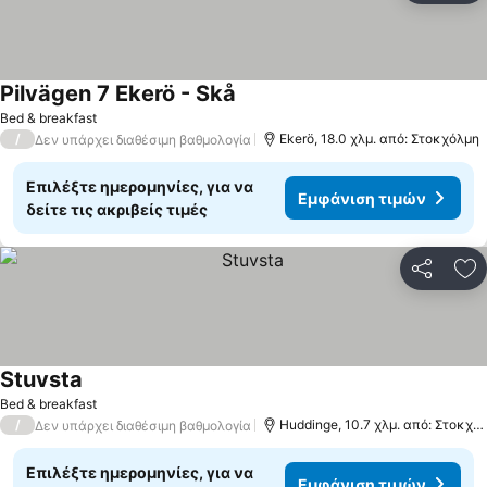
Pilvägen 7 Ekerö - Skå
Bed & breakfast
/
Ekerö, 18.0 χλμ. από: Στοκχόλμη
Δεν υπάρχει διαθέσιμη βαθμολογία
Επιλέξτε ημερομηνίες, για να
Εμφάνιση τιμών
δείτε τις ακριβείς τιμές
Κοινοποί
Πρ
Stuvsta
Bed & breakfast
/
Huddinge, 10.7 χλμ. από: Στοκχόλμη
Δεν υπάρχει διαθέσιμη βαθμολογία
Επιλέξτε ημερομηνίες, για να
Εμφάνιση τιμών