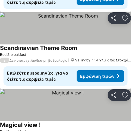
δείτε τις ακριβείς τιμές
Κοινοποί
Πρ
Scandinavian Theme Room
Bed & breakfast
/
Vällingby, 11.4 χλμ. από: Στοκχόλμη
Δεν υπάρχει διαθέσιμη βαθμολογία
Επιλέξτε ημερομηνίες, για να
Εμφάνιση τιμών
δείτε τις ακριβείς τιμές
Κοινοποί
Πρ
Magical view !