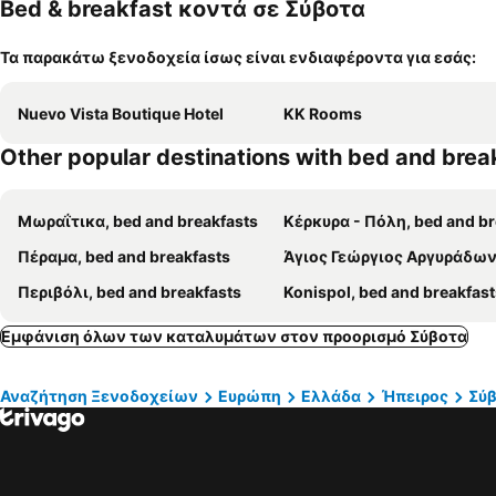
Bed & breakfast κοντά σε Σύβοτα
Τα παρακάτω ξενοδοχεία ίσως είναι ενδιαφέροντα για εσάς:
Nuevo Vista Boutique Hotel
KK Rooms
Other popular destinations with bed and brea
Μωραΐτικα, bed and breakfasts
Κέρκυρα - Πόλη, bed and breakf
Πέραμα, bed and breakfasts
Άγιος Γεώργιος Αργυράδων, bed and breakf
Περιβόλι, bed and breakfasts
Konispol, bed and breakfast
Εμφάνιση όλων των καταλυμάτων στον προορισμό Σύβοτα
Αναζήτηση Ξενοδοχείων
Ευρώπη
Ελλάδα
Ήπειρος
Σύ