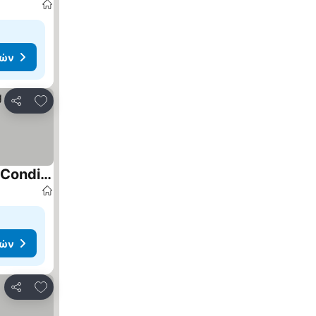
μών
Προσθήκη στα αγαπημένα
Κοινοποίηση
Bed and Breakfast The Kavos Sandy Inn – Quadruple Room with Shared Pool, Wi-Fi, and Air Conditioning
μών
Προσθήκη στα αγαπημένα
Κοινοποίηση