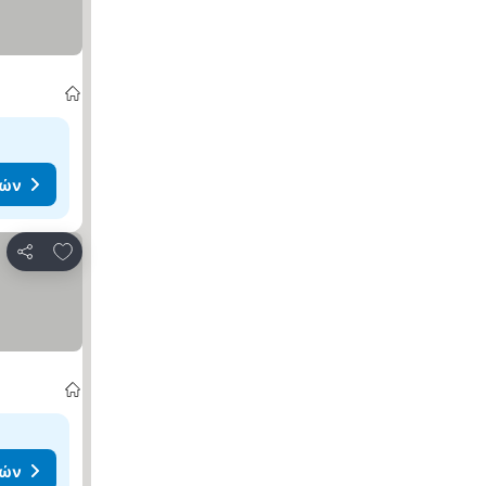
μών
Προσθήκη στα αγαπημένα
Κοινοποίηση
μών