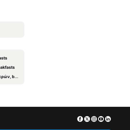
asts
eakfasts
 breakfasts
Facebook
Twitter
Instagram
Youtube
Linkedin