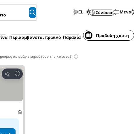
EL · €
Μενού
Σύνδεση
τιο
Προβολή χάρτη
σίνα
Περιλαμβάνεται πρωινό
Παραλία
Ημιδιατροφή
Κλιματισ
ηρωμές σε εμάς επηρεάζουν την κατάταξη
Προσθήκη στα αγαπημένα
Κοινοποίηση