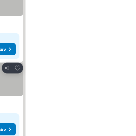
μών
Προσθήκη στα αγαπημένα
Κοινοποίηση
μών