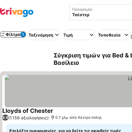
Προορισμός
Φίλτρα
1
Ταξινόμηση
Τιμή
Τοποθεσία
Σύγκριση τιμών για Bed &
Βασίλειο
Lloyds of Chester
(1.156 αξιολογήσεις)
6,6
0.7 χλμ. από: Κέντρο πόλης
Επιλέξτε ημερομηνίες, για να δείτε τις ακριβείς τιμές