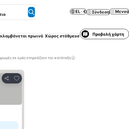
EL · €
Μενού
Σύνδεση
τιο
Προβολή χάρτη
ριλαμβάνεται πρωινό
Χώρος στάθμευσης
Πισίνα
Ασύρματο ίν
ηρωμές σε εμάς επηρεάζουν την κατάταξη
Προσθήκη στα αγαπημένα
Κοινοποίηση