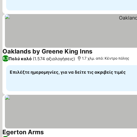
Oaklands by Greene King Inns
Πολύ καλό
(1.574 αξιολογήσεις)
8,3
1.7 χλμ. από: Κέντρο πόλης
Επιλέξτε ημερομηνίες, για να δείτε τις ακριβείς τιμές
Egerton Arms