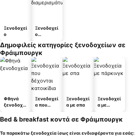
Ξενοδοχεί
Ξενοδοχεί
ο
ο
διαμερισμ
Δημοφιλείς κατηγορίες ξενοδοχείων σε
άτων
Φράιμπουργκ
Φθηνά
Ξενοδοχεί
Ξενοδοχεί
Ξενοδοχεί
ξενοδοχεί
α που
α με σπα
α με
α
δέχονται
πάρκινγκ
κατοικίδι
Bed & breakfast κοντά σε Φράιμπουργκ
α
Τα παρακάτω ξενοδοχεία ίσως είναι ενδιαφέροντα για εσάς: