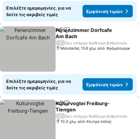
Επιλέξτε ημερομηνίες, για να
Εμφάνιση τιμών
δείτε τις ακριβείς τιμές
Ferienzimmer Dorfcafe
Κοινοποίηση
Προσθήκη στα αγαπημένα
Am Bach
/
Δεν υπάρχει διαθέσιμη βαθμολογία
Münstertal, 15.6 χλμ. από: Φράιμπουργκ
Επιλέξτε ημερομηνίες, για να
Εμφάνιση τιμών
δείτε τις ακριβείς τιμές
Kulturvogtei Freiburg-
Κοινοποίηση
Προσθήκη στα αγαπημένα
Tiengen
/
Δεν υπάρχει διαθέσιμη βαθμολογία
10.3 χλμ. από: Κέντρο πόλης