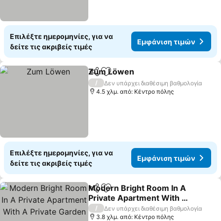
Επιλέξτε ημερομηνίες, για να
Εμφάνιση τιμών
δείτε τις ακριβείς τιμές
Zum Löwen
Κοινοποίηση
Προσθήκη στα αγαπημένα
/
Δεν υπάρχει διαθέσιμη βαθμολογία
4.5 χλμ. από: Κέντρο πόλης
Επιλέξτε ημερομηνίες, για να
Εμφάνιση τιμών
δείτε τις ακριβείς τιμές
Modern Bright Room In A
Κοινοποίηση
Προσθήκη στα αγαπημένα
Private Apartment With A
Private Garden
/
Δεν υπάρχει διαθέσιμη βαθμολογία
3.8 χλμ. από: Κέντρο πόλης