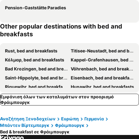
Pension-Gaststätte Paradies
Other popular destinations with bed and
breakfasts
Rust, bed and breakfasts
Titisee-Neustadt, bed and breakfasts
Κόλμαρ, bed and breakfasts
Kappel-Grafenhausen, bed and breakfasts
Bad Krozingen, bed and breakfasts
Vöhrenbach, bed and breakfasts
Saint-Hippolyte, bed and breakfasts
Eisenbach, bed and breakfasts
Riquewihr, bed and breakfasts
Hunawihr, bed and breakfasts
Lenzkirch, bed and breakfasts
Breitnau, bed and breakfasts
Εμφάνιση όλων των καταλυμάτων στον προορισμό
Φράιμπουργκ
Müllheim, bed and breakfasts
Niedermorschwihr, bed and breakfasts
Weil am Rhein, bed and breakfasts
Bad Bellingen, bed and breakfasts
Αναζήτηση Ξενοδοχείων
Ευρώπη
Γερμανία
Schluchsee, bed and breakfasts
Triberg, bed and breakfasts
Μπάντεν Βίρτεμπεργκ
Φράιμπουργκ
Rhinau, bed and breakfasts
Todtmoos, bed and breakfasts
Bed & breakfast σε Φράιμπουργκ