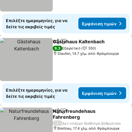
Επιλέξτε ημερομηνίες, για να
Εμφάνιση τιμών
δείτε τις ακριβείς τιμές
Gästehaus Kaltenbach
Κοινοποίηση
Προσθήκη στα αγαπημένα
9,3
Εξαιρετικό
550
Staufen, 14.7 χλμ. από: Φράιμπουργκ
Επιλέξτε ημερομηνίες, για να
Εμφάνιση τιμών
δείτε τις ακριβείς τιμές
Naturfreundehaus
Κοινοποίηση
Προσθήκη στα αγαπημένα
Fahrenberg
/
Δεν υπάρχει διαθέσιμη βαθμολογία
Breitnau, 17.4 χλμ. από: Φράιμπουργκ