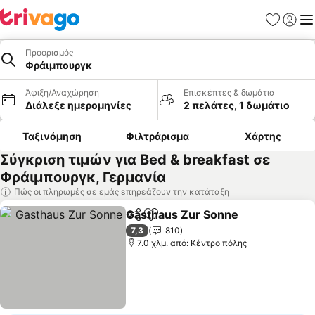
Αγαπημέν
Σύνδε
Με
Προορισμός
Φράιμπουργκ
Άφιξη/Αναχώρηση
Επισκέπτες & δωμάτια
Διάλεξε ημερομηνίες
2 πελάτες, 1 δωμάτιο
Ταξινόμηση
Φιλτράρισμα
Χάρτης
Σύγκριση τιμών για Bed & breakfast σε
Φράιμπουργκ, Γερμανία
Πώς οι πληρωμές σε εμάς επηρεάζουν την κατάταξη
Gasthaus Zur Sonne
Κοινοποίηση
Προσθήκη στα αγαπημένα
7,3
810
7.0 χλμ. από: Κέντρο πόλης