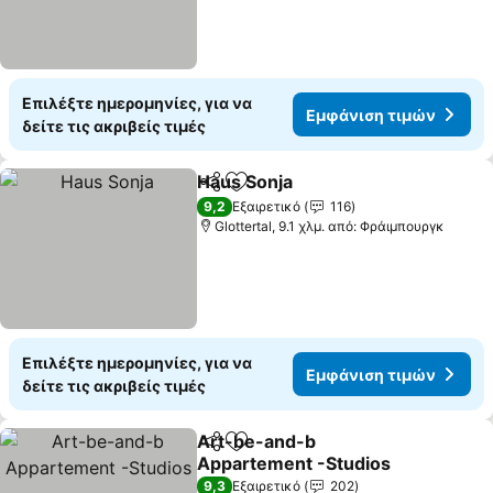
Επιλέξτε ημερομηνίες, για να
Εμφάνιση τιμών
δείτε τις ακριβείς τιμές
Haus Sonja
Κοινοποίηση
Προσθήκη στα αγαπημένα
9,2
Εξαιρετικό
116
Glottertal, 9.1 χλμ. από: Φράιμπουργκ
Επιλέξτε ημερομηνίες, για να
Εμφάνιση τιμών
δείτε τις ακριβείς τιμές
Art-be-and-b
Κοινοποίηση
Προσθήκη στα αγαπημένα
Appartement -Studios
9,3
Εξαιρετικό
202