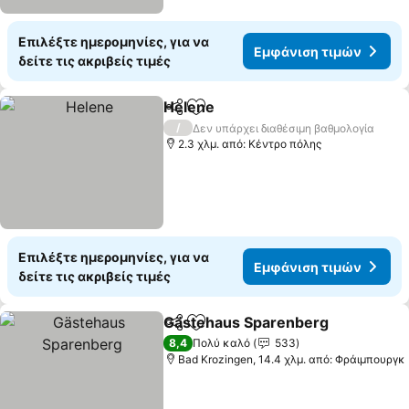
Επιλέξτε ημερομηνίες, για να
Εμφάνιση τιμών
δείτε τις ακριβείς τιμές
Helene
Κοινοποίηση
Προσθήκη στα αγαπημένα
/
Δεν υπάρχει διαθέσιμη βαθμολογία
2.3 χλμ. από: Κέντρο πόλης
Επιλέξτε ημερομηνίες, για να
Εμφάνιση τιμών
δείτε τις ακριβείς τιμές
Gästehaus Sparenberg
Κοινοποίηση
Προσθήκη στα αγαπημένα
8,4
Πολύ καλό
533
Bad Krozingen, 14.4 χλμ. από: Φράιμπουργκ