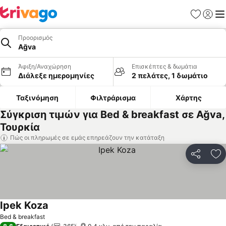
Αγαπημέν
Σύνδε
Με
Προορισμός
Ağva
Άφιξη/Αναχώρηση
Επισκέπτες & δωμάτια
Διάλεξε ημερομηνίες
2 πελάτες, 1 δωμάτιο
Ταξινόμηση
Φιλτράρισμα
Χάρτης
Σύγκριση τιμών για Bed & breakfast σε Ağva,
Τουρκία
Πώς οι πληρωμές σε εμάς επηρεάζουν την κατάταξη
Κοινοποί
Πρ
Ipek Koza
Εμφάνιση τιμών
Bed & breakfast