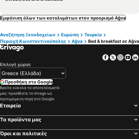
Εμφάνιση όλων των καταλυμάτων στον προορισμό Ağva
Αναζήτηση Ξενοδοχείων
Ευρώπη
Τουρκία
Περιοχή Κωνσταντινούπολης
Ağva
Bed & breakfast σε Ağva
Facebook
Twitter
Insta
Yo
Επιλογή χώρας
Προσθήκη στο Google
Βρείτε εύκολα τα αποτελέσματά
μας: προσθέστε το trivago ως
προτιμώμενη πηγή στο Google.
Εταιρεία
Τα προϊόντα μας
Όροι και πολιτικές