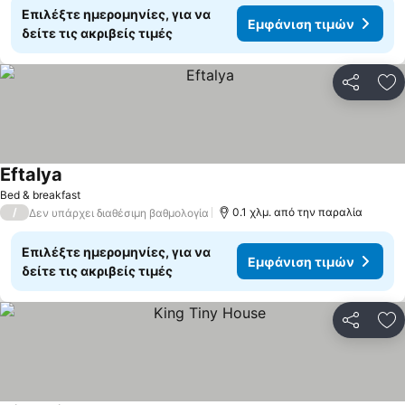
Επιλέξτε ημερομηνίες, για να
Εμφάνιση τιμών
δείτε τις ακριβείς τιμές
Κοινοποί
Πρ
Eftalya
Εμφάνιση τιμών
Bed & breakfast
/
0.1 χλμ. από την παραλία
Δεν υπάρχει διαθέσιμη βαθμολογία
Επιλέξτε ημερομηνίες, για να
Εμφάνιση τιμών
δείτε τις ακριβείς τιμές
Κοινοποί
Πρ