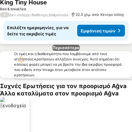
King Tiny House
Εμφάνιση τιμών
Bed & breakfast
/
22.3 χλμ. από: Κέντρο πόλης
Δεν υπάρχει διαθέσιμη βαθμολογία
Επιλέξτε ημερομηνίες, για να
Εμφάνιση τιμών
δείτε τις ακριβείς τιμές
Περισσότερα
Οι τιμές και η διαθεσιμότητα που λαμβάνουμε από τους
ιστότοπους κρατήσεων αλλάζουν συνεχώς. Αυτό σημαίνει ότι
κάποιες φορές μπορεί να μη βρείτε την ίδια ακριβώς προσφορά
που είδατε στην trivago όταν μεταβείτε στον ιστότοπο
κρατήσεων.
Συχνές Ερωτήσεις για τον προορισμό Ağva
Άλλα καταλύματα στον προορισμό Ağva