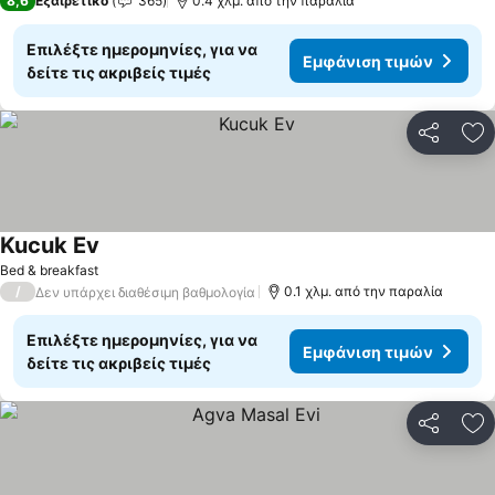
8,6
Εξαιρετικό
365
0.4 χλμ. από την παραλία
Επιλέξτε ημερομηνίες, για να
Εμφάνιση τιμών
δείτε τις ακριβείς τιμές
Κοινοποί
Πρ
Kucuk Ev
Εμφάνιση τιμών
Bed & breakfast
/
0.1 χλμ. από την παραλία
Δεν υπάρχει διαθέσιμη βαθμολογία
Επιλέξτε ημερομηνίες, για να
Εμφάνιση τιμών
δείτε τις ακριβείς τιμές
Κοινοποί
Πρ