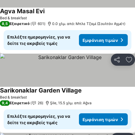
Agva Masal Evi
Εμφάνιση τιμών
Bed & breakfast
8,5
Εξαιρετικό
601
0.0 χλμ. από: Μπλε Τζαμί (Σουλτάν Αχμέτ)
Επιλέξτε ημερομηνίες, για να
Εμφάνιση τιμών
δείτε τις ακριβείς τιμές
Κοινοποί
Πρ
Sarikonaklar Garden Village
Εμφάνιση τιμών
Bed & breakfast
9,4
Εξαιρετικό
26
Şile, 15.5 χλμ. από: Ağva
Επιλέξτε ημερομηνίες, για να
Εμφάνιση τιμών
δείτε τις ακριβείς τιμές