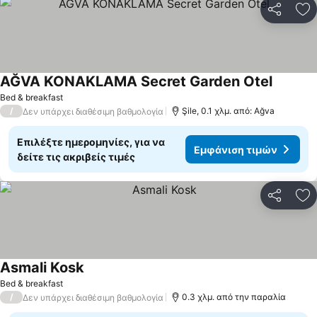
Κοινοποί
Πρ
AĞVA KONAKLAMA Secret Garden Otel
Εμφάνισ
Bed & breakfast
/
Şile, 0.1 χλμ. από: Ağva
Δεν υπάρχει διαθέσιμη βαθμολογία
Επιλέξτε ημερομηνίες, για να
Εμφάνιση τιμών
δείτε τις ακριβείς τιμές
Κοινοποί
Πρ
Asmali Kosk
Εμφάνιση τιμών
Bed & breakfast
/
0.3 χλμ. από την παραλία
Δεν υπάρχει διαθέσιμη βαθμολογία