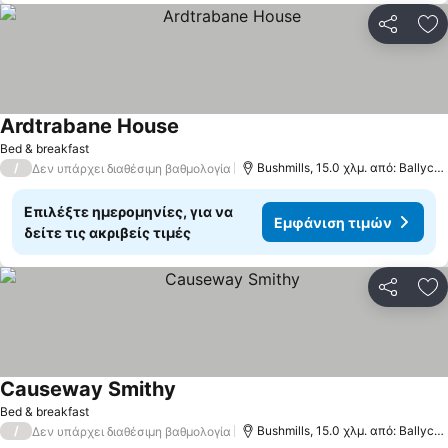
Κοινοποί
Πρ
Ardtrabane House
Bed & breakfast
/
Bushmills, 15.0 χλμ. από: Ballycastle
Δεν υπάρχει διαθέσιμη βαθμολογία
Επιλέξτε ημερομηνίες, για να
Εμφάνιση τιμών
δείτε τις ακριβείς τιμές
Κοινοποί
Πρ
Causeway Smithy
Bed & breakfast
/
Bushmills, 15.0 χλμ. από: Ballycastle
Δεν υπάρχει διαθέσιμη βαθμολογία