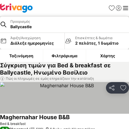
Αγαπημέν
Σύνδε
Με
Προορισμός
Ballycastle
Άφιξη/Αναχώρηση
Επισκέπτες & δωμάτια
Διάλεξε ημερομηνίες
2 πελάτες, 1 δωμάτιο
Ταξινόμηση
Φιλτράρισμα
Χάρτης
Σύγκριση τιμών για Bed & breakfast σε
Ballycastle, Ηνωμένο Βασίλειο
Πώς οι πληρωμές σε εμάς επηρεάζουν την κατάταξη
Κοινοποί
Πρ
Maghernahar House B&B
Bed & breakfast