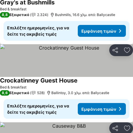
Gray's at Bushmills
Bed & breakfast
8,8
Εξαιρετικό
2.324
Bushmills, 16.6 χλμ. από: Ballycastle
Επιλέξτε ημερομηνίες, για να
Εμφάνιση τιμών
δείτε τις ακριβείς τιμές
Κοινοποί
Πρ
Crockatinney Guest House
Bed & breakfast
8,6
Εξαιρετικό
528
Ballintoy, 3.0 χλμ. από: Ballycastle
Επιλέξτε ημερομηνίες, για να
Εμφάνιση τιμών
δείτε τις ακριβείς τιμές
Κοινοποί
Πρ