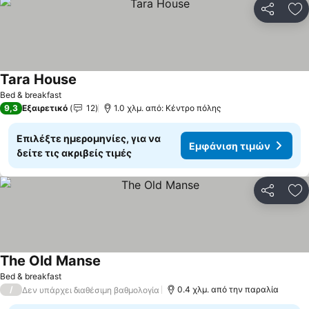
Κοινοποί
Πρ
Tara House
Bed & breakfast
9,3
Εξαιρετικό
12
1.0 χλμ. από: Κέντρο πόλης
Επιλέξτε ημερομηνίες, για να
Εμφάνιση τιμών
δείτε τις ακριβείς τιμές
Κοινοποί
Πρ
The Old Manse
Bed & breakfast
/
0.4 χλμ. από την παραλία
Δεν υπάρχει διαθέσιμη βαθμολογία