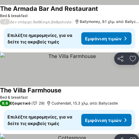
The Armada Bar And Restaurant
Bed & breakfast
/
Ballymoney, 9.1 χλμ. από: Ballycastle
Δεν υπάρχει διαθέσιμη βαθμολογία
Επιλέξτε ημερομηνίες, για να
Εμφάνιση τιμών
δείτε τις ακριβείς τιμές
Κοινοποί
Πρ
The Villa Farmhouse
Bed & breakfast
9,6
Εξαιρετικό
29
Cushendall, 15.3 χλμ. από: Ballycastle
Επιλέξτε ημερομηνίες, για να
Εμφάνιση τιμών
δείτε τις ακριβείς τιμές