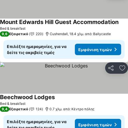
Mount Edwards Hill Guest Accommodation
Bed & breakfast
9,6
Εξαιρετικό
220
Cushendall, 18.4 χλμ. από: Ballycastle
Επιλέξτε ημερομηνίες, για να
Εμφάνιση τιμών
δείτε τις ακριβείς τιμές
Κοινοποί
Πρ
Beechwood Lodges
Bed & breakfast
9,4
Εξαιρετικό
124
0.7 χλμ. από: Κέντρο πόλης
Επιλέξτε ημερομηνίες, για να
Εμφάνιση τιμών
δείτε τις ακριβείς τιμές