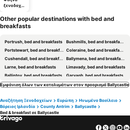
ξενοδοχεί
α
Other popular destinations with bed and
breakfasts
Portrush, bed and breakfasts
Bushmills, bed and breakfasts
Portstewart, bed and breakfasts
Coleraine, bed and breakfasts
Cushendall, bed and breakfasts
Ballymena, bed and breakfasts
Larne, bed and breakfasts
Limavady, bed and breakfasts
Ballintoy, bed and breakfasts
Garvagh, bed and breakfasts
Greencastle, bed and breakfasts
Cloughmills, bed and breakfasts
Εμφάνιση όλων των καταλυμάτων στον προορισμό Ballycastle
Campbeltown, bed and breakfasts
Ballymoney, bed and breakfasts
Αναζήτηση Ξενοδοχείων
Ευρώπη
Ηνωμένο Βασίλειο
Port Ellen, bed and breakfasts
Ballygally, bed and breakfasts
Βόρειος Ιρλανδία
County Antrim
Ballycastle
Bed & breakfast σε Ballycastle
Facebook
Twitter
Insta
Yo