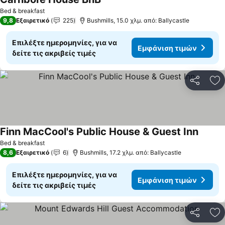
Bed & breakfast
9,8
Εξαιρετικό
225
Bushmills, 15.0 χλμ. από: Ballycastle
Επιλέξτε ημερομηνίες, για να
Εμφάνιση τιμών
δείτε τις ακριβείς τιμές
Κοινοποί
Πρ
Finn MacCool's Public House & Guest Inn
Bed & breakfast
8,6
Εξαιρετικό
6
Bushmills, 17.2 χλμ. από: Ballycastle
Επιλέξτε ημερομηνίες, για να
Εμφάνιση τιμών
δείτε τις ακριβείς τιμές
Κοινοποί
Πρ