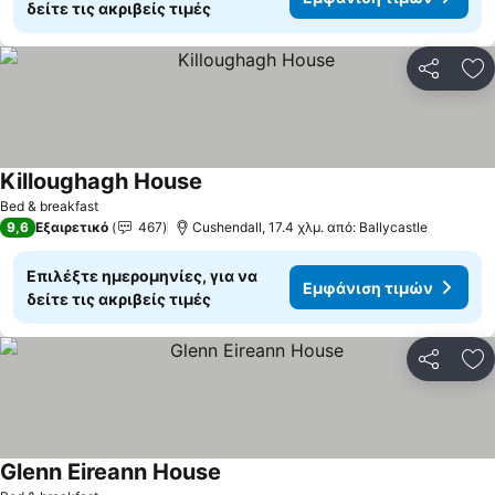
δείτε τις ακριβείς τιμές
Κοινοποί
Πρ
Killoughagh House
Bed & breakfast
9,6
Εξαιρετικό
467
Cushendall, 17.4 χλμ. από: Ballycastle
Επιλέξτε ημερομηνίες, για να
Εμφάνιση τιμών
δείτε τις ακριβείς τιμές
Κοινοποί
Πρ
Glenn Eireann House