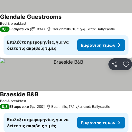
Glendale Guestrooms
Bed & breakfast
9,6
Εξαιρετικό
834
Cloughmills, 18.5 χλμ. από: Ballycastle
Επιλέξτε ημερομηνίες, για να
Εμφάνιση τιμών
δείτε τις ακριβείς τιμές
Κοινοποί
Πρ
Braeside B&B
Bed & breakfast
8,8
Εξαιρετικό
280
Bushmills, 17.1 χλμ. από: Ballycastle
Επιλέξτε ημερομηνίες, για να
Εμφάνιση τιμών
δείτε τις ακριβείς τιμές