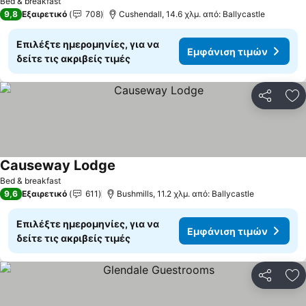
Bed & breakfast
9,8
Εξαιρετικό
708
Cushendall, 14.6 χλμ. από: Ballycastle
Επιλέξτε ημερομηνίες, για να
Εμφάνιση τιμών
δείτε τις ακριβείς τιμές
Κοινοποί
Πρ
Causeway Lodge
Bed & breakfast
9,6
Εξαιρετικό
611
Bushmills, 11.2 χλμ. από: Ballycastle
Επιλέξτε ημερομηνίες, για να
Εμφάνιση τιμών
δείτε τις ακριβείς τιμές
Κοινοποί
Πρ