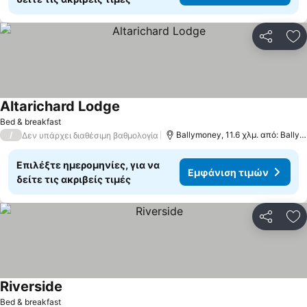
Κοινοποί
Πρ
Altarichard Lodge
Bed & breakfast
/
Ballymoney, 11.6 χλμ. από: Ballycastle
Δεν υπάρχει διαθέσιμη βαθμολογία
Επιλέξτε ημερομηνίες, για να
Εμφάνιση τιμών
δείτε τις ακριβείς τιμές
Κοινοποί
Πρ
Riverside
Bed & breakfast