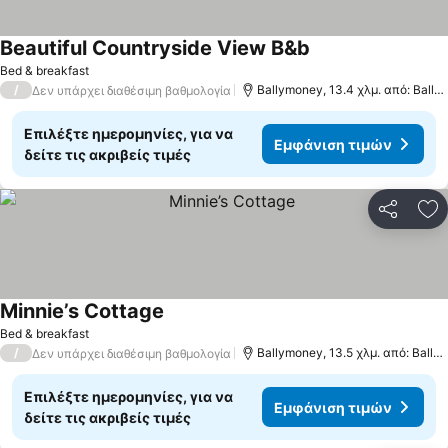
Beautiful Countryside View B&b
Bed & breakfast
/
Ballymoney, 13.4 χλμ. από: Ballycastle
Δεν υπάρχει διαθέσιμη βαθμολογία
Επιλέξτε ημερομηνίες, για να
Εμφάνιση τιμών
δείτε τις ακριβείς τιμές
Κοινοποί
Πρ
Minnie’s Cottage
Bed & breakfast
/
Ballymoney, 13.5 χλμ. από: Ballycastle
Δεν υπάρχει διαθέσιμη βαθμολογία
Επιλέξτε ημερομηνίες, για να
Εμφάνιση τιμών
δείτε τις ακριβείς τιμές