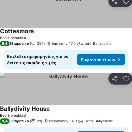
Κοινοποί
Πρ
Cottesmore
Bed & breakfast
9,6
Εξαιρετικό
354
Bushmills, 17.0 χλμ. από: Ballycastle
Επιλέξτε ημερομηνίες, για να
Εμφάνιση τιμών
δείτε τις ακριβείς τιμές
Κοινοποί
Πρ
Ballydivity House
Bed & breakfast
9,4
Εξαιρετικό
29
Ballymoney, 16.3 χλμ. από: Ballycastle