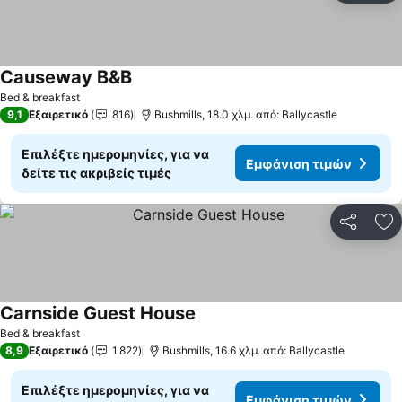
Causeway B&B
Bed & breakfast
9,1
Εξαιρετικό
816
Bushmills, 18.0 χλμ. από: Ballycastle
Επιλέξτε ημερομηνίες, για να
Εμφάνιση τιμών
δείτε τις ακριβείς τιμές
Κοινοποί
Πρ
Carnside Guest House
Bed & breakfast
8,9
Εξαιρετικό
1.822
Bushmills, 16.6 χλμ. από: Ballycastle
Επιλέξτε ημερομηνίες, για να
Εμφάνιση τιμών