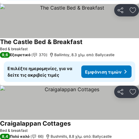
Κοινοποί
Πρ
The Castle Bed & Breakfast
Bed & breakfast
9,6
Εξαιρετικό
370
Ballintoy, 8.3 χλμ. από: Ballycastle
Επιλέξτε ημερομηνίες, για να
Εμφάνιση τιμών
δείτε τις ακριβείς τιμές
Κοινοποί
Πρ
Craigalappan Cottages
Bed & breakfast
8,4
Πολύ καλό
66
Bushmills, 8.8 χλμ. από: Ballycastle