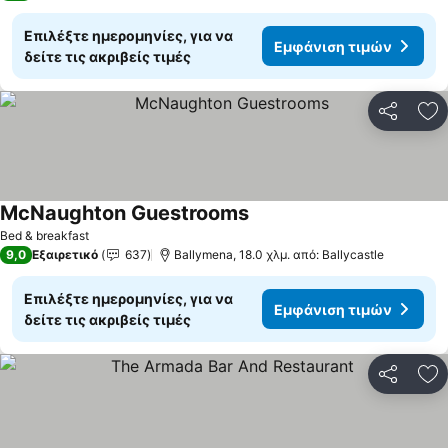
Επιλέξτε ημερομηνίες, για να
Εμφάνιση τιμών
δείτε τις ακριβείς τιμές
Κοινοποί
Πρ
McNaughton Guestrooms
Bed & breakfast
9,0
Εξαιρετικό
637
Ballymena, 18.0 χλμ. από: Ballycastle
Επιλέξτε ημερομηνίες, για να
Εμφάνιση τιμών
δείτε τις ακριβείς τιμές
Κοινοποί
Πρ