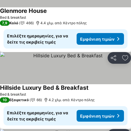
Glenmore House
Bed & breakfast
7,9
Καλό
466
4.4 χλμ. από: Κέντρο πόλης
Επιλέξτε ημερομηνίες, για να
Εμφάνιση τιμών
δείτε τις ακριβείς τιμές
Κοινοποί
Πρ
Hillside Luxury Bed & Breakfast
Bed & breakfast
10
Εξαιρετικό
66
4.2 χλμ. από: Κέντρο πόλης
Επιλέξτε ημερομηνίες, για να
Εμφάνιση τιμών
δείτε τις ακριβείς τιμές