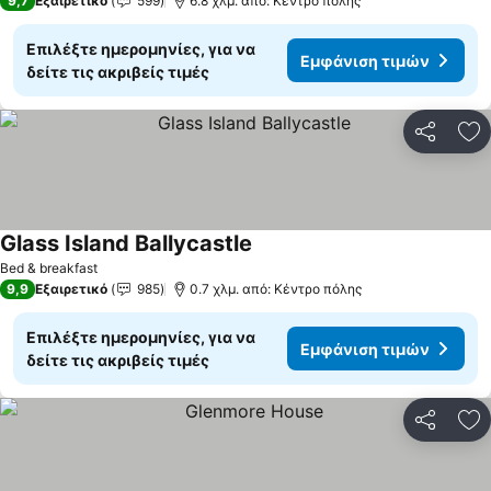
9,7
Εξαιρετικό
599
6.8 χλμ. από: Κέντρο πόλης
Επιλέξτε ημερομηνίες, για να
Εμφάνιση τιμών
δείτε τις ακριβείς τιμές
Κοινοποί
Πρ
Glass Island Ballycastle
Bed & breakfast
9,9
Εξαιρετικό
985
0.7 χλμ. από: Κέντρο πόλης
Επιλέξτε ημερομηνίες, για να
Εμφάνιση τιμών
δείτε τις ακριβείς τιμές
Κοινοποί
Πρ