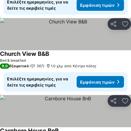
Επιλέξτε ημερομηνίες, για να
Εμφάνιση τιμών
δείτε τις ακριβείς τιμές
Κοινοποί
Πρ
Church View B&B
Bed & breakfast
9,0
Εξαιρετικό
367
1.0 χλμ. από: Κέντρο πόλης
Επιλέξτε ημερομηνίες, για να
Εμφάνιση τιμών
δείτε τις ακριβείς τιμές
Κοινοποί
Πρ
Carnbore House BnB