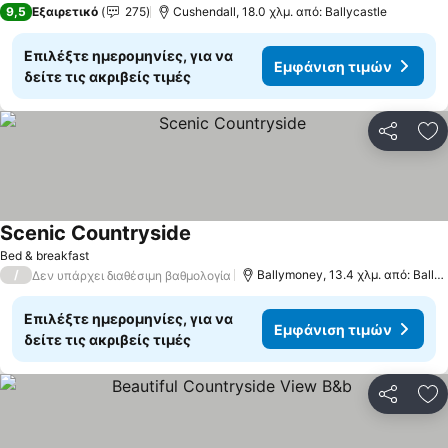
9,5
Εξαιρετικό
275
Cushendall, 18.0 χλμ. από: Ballycastle
Επιλέξτε ημερομηνίες, για να
Εμφάνιση τιμών
δείτε τις ακριβείς τιμές
Κοινοποί
Πρ
Scenic Countryside
Bed & breakfast
/
Ballymoney, 13.4 χλμ. από: Ballycastle
Δεν υπάρχει διαθέσιμη βαθμολογία
Επιλέξτε ημερομηνίες, για να
Εμφάνιση τιμών
δείτε τις ακριβείς τιμές
Κοινοποί
Πρ