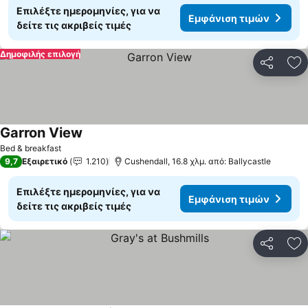
Επιλέξτε ημερομηνίες, για να
Εμφάνιση τιμών
δείτε τις ακριβείς τιμές
Δημοφιλής επιλογή
Κοινοποί
Πρ
Garron View
Bed & breakfast
9,7
Εξαιρετικό
1.210
Cushendall, 16.8 χλμ. από: Ballycastle
Επιλέξτε ημερομηνίες, για να
Εμφάνιση τιμών
δείτε τις ακριβείς τιμές
Κοινοποί
Πρ