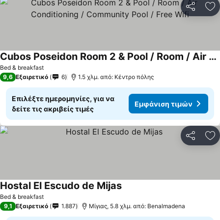
Κοινοποί
Πρ
Cubos Poseidon Room 2 & Pool / Room / Air Conditioning / Community Pool / Free Wifi
Εμφάνιση τιμών
Bed & breakfast
9,6
Εξαιρετικό
6
1.5 χλμ. από: Κέντρο πόλης
Επιλέξτε ημερομηνίες, για να
Εμφάνιση τιμών
δείτε τις ακριβείς τιμές
Κοινοποί
Πρ
Hostal El Escudo de Mijas
Εμφάνιση τιμών
Bed & breakfast
9,1
Εξαιρετικό
1.887
Μίγιας, 5.8 χλμ. από: Benalmadena