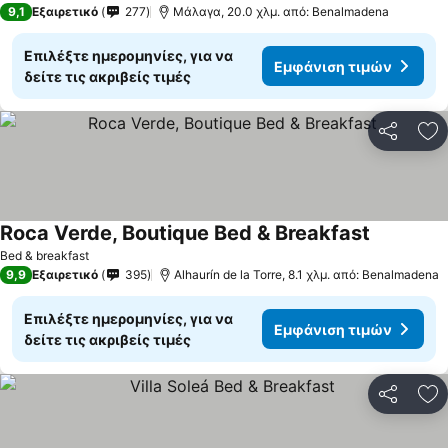
9,1
Εξαιρετικό
277
Μάλαγα, 20.0 χλμ. από: Benalmadena
Επιλέξτε ημερομηνίες, για να
Εμφάνιση τιμών
δείτε τις ακριβείς τιμές
Κοινοποί
Πρ
Roca Verde, Boutique Bed & Breakfast
Εμφάνιση
Bed & breakfast
9,9
Εξαιρετικό
395
Alhaurín de la Torre, 8.1 χλμ. από: Benalmadena
Επιλέξτε ημερομηνίες, για να
Εμφάνιση τιμών
δείτε τις ακριβείς τιμές
Κοινοποί
Πρ