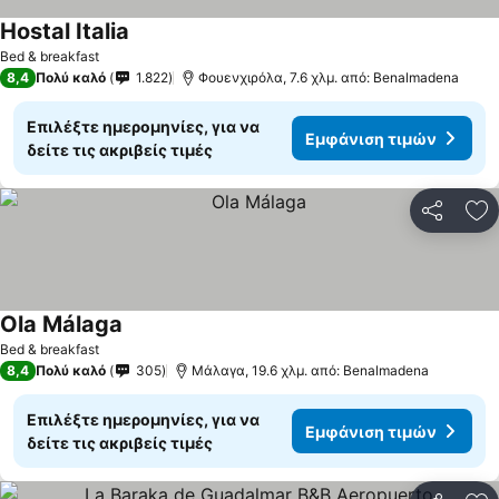
Hostal Italia
Εμφάνιση τιμών
Bed & breakfast
8,4
Πολύ καλό
1.822
Φουενχιρόλα, 7.6 χλμ. από: Benalmadena
Επιλέξτε ημερομηνίες, για να
Εμφάνιση τιμών
δείτε τις ακριβείς τιμές
Κοινοποί
Πρ
Ola Málaga
Εμφάνιση τιμών
Bed & breakfast
8,4
Πολύ καλό
305
Μάλαγα, 19.6 χλμ. από: Benalmadena
Επιλέξτε ημερομηνίες, για να
Εμφάνιση τιμών
δείτε τις ακριβείς τιμές