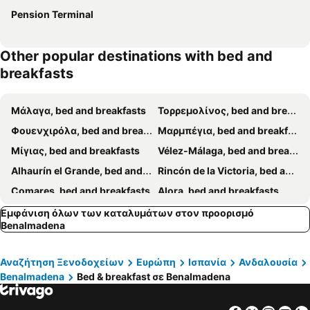
Pension Terminal
Other popular destinations with bed and
breakfasts
Μάλαγα, bed and breakfasts
Τορρεμολίνος, bed and breakfasts
Φουενχιρόλα, bed and breakfasts
Μαρμπέγια, bed and breakfasts
Μίγιας, bed and breakfasts
Vélez-Málaga, bed and breakfasts
Alhaurín el Grande, bed and breakfasts
Rincón de la Victoria, bed and breakfasts
Comares, bed and breakfasts
Alora, bed and breakfasts
Antequera, bed and breakfasts
Cártama, bed and breakfasts
Εμφάνιση όλων των καταλυμάτων στον προορισμό
Benalmadena
Coín, bed and breakfasts
Alhaurín de la Torre, bed and breakfasts
La Viñuela, bed and breakfasts
Malaga Monda, bed and breakfasts
Αναζήτηση Ξενοδοχείων
Ευρώπη
Ισπανία
Ανδαλουσία
Carratraca, bed and breakfasts
Benahavis, bed and breakfasts
Benalmadena
Bed & breakfast σε Benalmadena
Ojén, bed and breakfasts
Iznate, bed and breakfasts