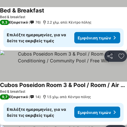
Bed & Breakfast
Εμφάνιση τιμών
Bed & breakfast
9,3
Εξαιρετικό
76
2.2 χλμ. από: Κέντρο πόλης
Επιλέξτε ημερομηνίες, για να
Εμφάνιση τιμών
δείτε τις ακριβείς τιμές
Κοινοποί
Πρ
Cubos Poseidon Room 3 & Pool / Room / Air Conditioning / Community Pool / Free Wifi
Εμφάνιση τιμών
Bed & breakfast
9,7
Εξαιρετικό
14
1.5 χλμ. από: Κέντρο πόλης
Επιλέξτε ημερομηνίες, για να
Εμφάνιση τιμών
δείτε τις ακριβείς τιμές