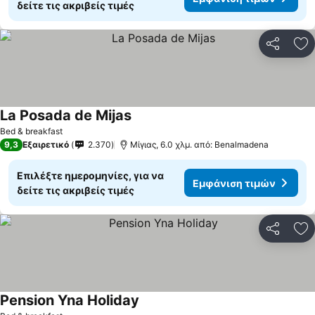
δείτε τις ακριβείς τιμές
Κοινοποί
Πρ
La Posada de Mijas
Εμφάνιση τιμών
Bed & breakfast
9,3
Εξαιρετικό
2.370
Μίγιας, 6.0 χλμ. από: Benalmadena
Επιλέξτε ημερομηνίες, για να
Εμφάνιση τιμών
δείτε τις ακριβείς τιμές
Κοινοποί
Πρ
Pension Yna Holiday
Εμφάνιση τιμών