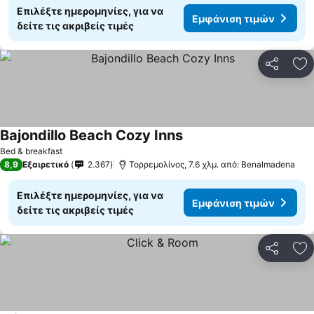
Επιλέξτε ημερομηνίες, για να
Εμφάνιση τιμών
δείτε τις ακριβείς τιμές
Κοινοποί
Πρ
Bajondillo Beach Cozy Inns
Εμφάνιση τιμών
Bed & breakfast
8,9
Εξαιρετικό
2.367
Τορρεμολίνος, 7.6 χλμ. από: Benalmadena
Επιλέξτε ημερομηνίες, για να
Εμφάνιση τιμών
δείτε τις ακριβείς τιμές
Κοινοποί
Πρ