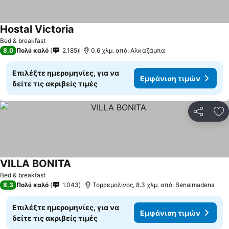
Hostal Victoria
Εμφάνιση τιμών
Bed & breakfast
8,0
Πολύ καλό
2.185
0.6 χλμ. από: Αλκαζάμπα
Επιλέξτε ημερομηνίες, για να
Εμφάνιση τιμών
δείτε τις ακριβείς τιμές
Κοινοποί
Πρ
VILLA BONITA
Εμφάνιση τιμών
Bed & breakfast
8,3
Πολύ καλό
1.043
Τορρεμολίνος, 8.3 χλμ. από: Benalmadena
Επιλέξτε ημερομηνίες, για να
Εμφάνιση τιμών
δείτε τις ακριβείς τιμές