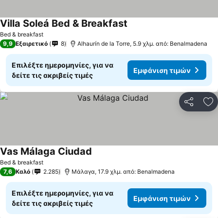
Villa Soleá Bed & Breakfast
Εμφάνιση τιμών
Bed & breakfast
9,9
Εξαιρετικό
8
Alhaurín de la Torre, 5.9 χλμ. από: Benalmadena
Επιλέξτε ημερομηνίες, για να
Εμφάνιση τιμών
δείτε τις ακριβείς τιμές
Κοινοποί
Πρ
Vas Málaga Ciudad
Εμφάνιση τιμών
Bed & breakfast
7,6
Καλό
2.285
Μάλαγα, 17.9 χλμ. από: Benalmadena
Επιλέξτε ημερομηνίες, για να
Εμφάνιση τιμών
δείτε τις ακριβείς τιμές