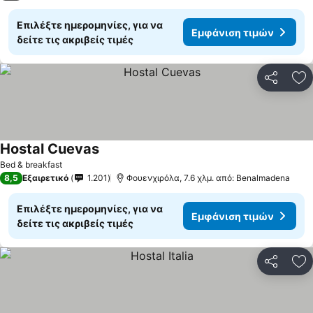
Επιλέξτε ημερομηνίες, για να
Εμφάνιση τιμών
δείτε τις ακριβείς τιμές
Κοινοποί
Πρ
Hostal Cuevas
Εμφάνιση τιμών
Bed & breakfast
8,5
Εξαιρετικό
1.201
Φουενχιρόλα, 7.6 χλμ. από: Benalmadena
Επιλέξτε ημερομηνίες, για να
Εμφάνιση τιμών
δείτε τις ακριβείς τιμές
Κοινοποί
Πρ