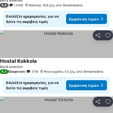
Bed & breakfast
6,6
1.039
Μάλαγα, 18.8 χλμ. από: Benalmadena
Επιλέξτε ημερομηνίες, για να
Εμφάνιση τιμών
δείτε τις ακριβείς τιμές
Κοινοποί
Πρ
Hostal Kokkola
Εμφάνιση τιμών
Bed & breakfast
9,3
Εξαιρετικό
379
Φουενχιρόλα, 5.5 χλμ. από: Benalmadena
Επιλέξτε ημερομηνίες, για να
Εμφάνιση τιμών
δείτε τις ακριβείς τιμές
Κοινοποί
Πρ