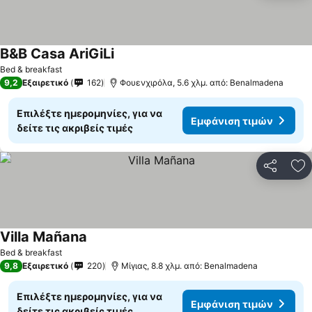
B&B Casa AriGiLi
Εμφάνιση τιμών
Bed & breakfast
9,2
Εξαιρετικό
162
Φουενχιρόλα, 5.6 χλμ. από: Benalmadena
Επιλέξτε ημερομηνίες, για να
Εμφάνιση τιμών
δείτε τις ακριβείς τιμές
Κοινοποί
Πρ
Villa Mañana
Εμφάνιση τιμών
Bed & breakfast
9,8
Εξαιρετικό
220
Μίγιας, 8.8 χλμ. από: Benalmadena
Επιλέξτε ημερομηνίες, για να
Εμφάνιση τιμών
δείτε τις ακριβείς τιμές