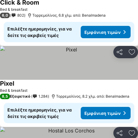
Click & Room
Εμφάνιση τιμών
Bed & breakfast
6,0
802
Τορρεμολίνος, 6.8 χλμ. από: Benalmadena
Επιλέξτε ημερομηνίες, για να
Εμφάνιση τιμών
δείτε τις ακριβείς τιμές
Κοινοποί
Πρ
Pixel
Εμφάνιση τιμών
Bed & breakfast
8,5
Εξαιρετικό
1.284
Τορρεμολίνος, 8.2 χλμ. από: Benalmadena
Επιλέξτε ημερομηνίες, για να
Εμφάνιση τιμών
δείτε τις ακριβείς τιμές
Κοινοποί
Πρ