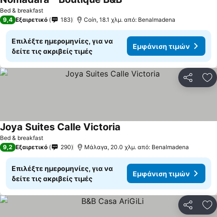
Εμφάνιση τιμών
Bed & breakfast
9,4
Εξαιρετικό
183
Coín, 18.1 χλμ. από: Benalmadena
Επιλέξτε ημερομηνίες, για να
Εμφάνιση τιμών
δείτε τις ακριβείς τιμές
Κοινοποί
Πρ
Joya Suites Calle Victoria
Εμφάνιση τιμών
Bed & breakfast
9,2
Εξαιρετικό
290
Μάλαγα, 20.0 χλμ. από: Benalmadena
Επιλέξτε ημερομηνίες, για να
Εμφάνιση τιμών
δείτε τις ακριβείς τιμές
Κοινοποί
Πρ