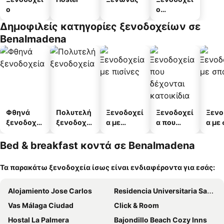
ο
ο
διαμερισμ
Δημοφιλείς κατηγορίες ξενοδοχείων σε
άτων
Benalmadena
Φθηνά
Πολυτελή
Ξενοδοχεί
Ξενοδοχεί
Ξενο
ξενοδοχεί
ξενοδοχεί
α με
α που
α με
α
α
πισίνες
δέχονται
κατοικίδι
Bed & breakfast κοντά σε Benalmadena
α
Τα παρακάτω ξενοδοχεία ίσως είναι ενδιαφέροντα για εσάς:
Alojamiento Jose Carlos
Residencia Universitaria Santa Paula
Vas Málaga Ciudad
Click & Room
Hostal La Palmera
Bajondillo Beach Cozy Inns