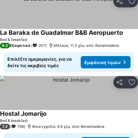
Κοινοποί
Πρ
La Baraka de Guadalmar B&B Aeropuerto
Εμφάν
Bed & breakfast
9,2
Εξαιρετικό
207
Μάλαγα, 11.3 χλμ. από: Benalmadena
Επιλέξτε ημερομηνίες, για να
Εμφάνιση τιμών
δείτε τις ακριβείς τιμές
Κοινοποί
Πρ
Hostal Jomarijo
Εμφάνιση τιμών
Bed & breakfast
7,2
768
Φουενχιρόλα, 6.9 χλμ. από: Benalmadena