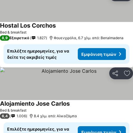
Hostal Los Corchos
Εμφάνιση τιμών
Bed & breakfast
8,9
Εξαιρετικό
1.827
Φουενχιρόλα, 6.7 χλμ. από: Benalmadena
Επιλέξτε ημερομηνίες, για να
Εμφάνιση τιμών
δείτε τις ακριβείς τιμές
Κοινοποί
Πρ
Alojamiento Jose Carlos
Εμφάνιση τιμών
Bed & breakfast
6,4
1.006
8.4 χλμ. από: Αλκαζάμπα
Επιλέξτε ημερομηνίες, για να
Εμφάνιση τιμών