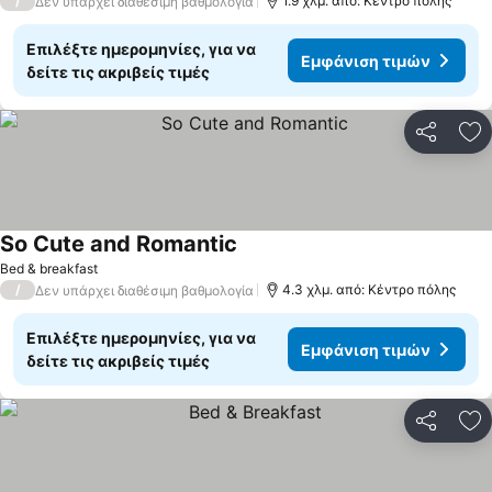
/
1.9 χλμ. από: Κέντρο πόλης
Δεν υπάρχει διαθέσιμη βαθμολογία
Επιλέξτε ημερομηνίες, για να
Εμφάνιση τιμών
δείτε τις ακριβείς τιμές
Κοινοποί
Πρ
So Cute and Romantic
Εμφάνιση τιμών
Bed & breakfast
/
4.3 χλμ. από: Κέντρο πόλης
Δεν υπάρχει διαθέσιμη βαθμολογία
Επιλέξτε ημερομηνίες, για να
Εμφάνιση τιμών
δείτε τις ακριβείς τιμές
Κοινοποί
Πρ