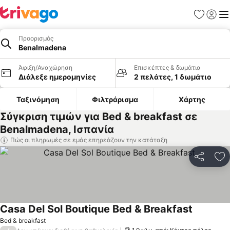
Αγαπημέν
Σύνδε
Με
Προορισμός
Benalmadena
Άφιξη/Αναχώρηση
Επισκέπτες & δωμάτια
Διάλεξε ημερομηνίες
2 πελάτες, 1 δωμάτιο
Ταξινόμηση
Φιλτράρισμα
Χάρτης
Σύγκριση τιμών για Bed & breakfast σε
Benalmadena, Ισπανία
Πώς οι πληρωμές σε εμάς επηρεάζουν την κατάταξη
Κοινοποί
Πρ
Casa Del Sol Boutique Bed & Breakfast
Εμφάνιση
Bed & breakfast