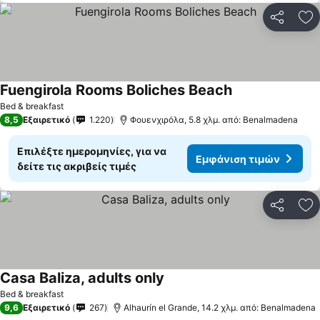
Κοινοποί
Πρ
Fuengirola Rooms Boliches Beach
Εμφάνιση τιμών
Bed & breakfast
8,5
Εξαιρετικό
1.220
Φουενχιρόλα, 5.8 χλμ. από: Benalmadena
Επιλέξτε ημερομηνίες, για να
Εμφάνιση τιμών
δείτε τις ακριβείς τιμές
Κοινοποί
Πρ
Casa Baliza, adults only
Εμφάνιση τιμών
Bed & breakfast
9,6
Εξαιρετικό
267
Alhaurín el Grande, 14.2 χλμ. από: Benalmadena