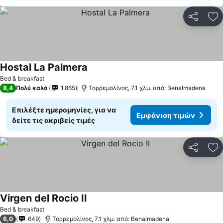
Κοινοποί
Πρ
Hostal La Palmera
Εμφάνιση τιμών
Bed & breakfast
8,4
Πολύ καλό
1.865
Τορρεμολίνος, 7.1 χλμ. από: Benalmadena
Επιλέξτε ημερομηνίες, για να
Εμφάνιση τιμών
δείτε τις ακριβείς τιμές
Κοινοποί
Πρ
Virgen del Rocio II
Εμφάνιση τιμών
Bed & breakfast
6,0
649
Τορρεμολίνος, 7.1 χλμ. από: Benalmadena