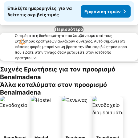
Επιλέξτε ημερομηνίες, για να
Εμφάνιση τιμών
δείτε τις ακριβείς τιμές
Περισσότερα
Οι τιμές και η διαθεσιμότητα που λαμβάνουμε από τους
ιστότοπους κρατήσεων αλλάζουν συνεχώς. Αυτό σημαίνει ότι
κάποιες φορές μπορεί να μη βρείτε την ίδια ακριβώς προσφορά
που είδατε στην trivago όταν μεταβείτε στον ιστότοπο
κρατήσεων.
Συχνές Ερωτήσεις για τον προορισμό
Benalmadena
Άλλα καταλύματα στον προορισμό
Benalmadena
Ξενοδοχεί
Hostel
Ξενώνας
Ξενοδοχεί