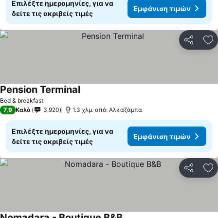
Επιλέξτε ημερομηνίες, για να
Εμφάνιση τιμών
δείτε τις ακριβείς τιμές
Κοινοποί
Πρ
Pension Terminal
Εμφάνιση τιμών
Bed & breakfast
7,9
Καλό
3.920
1.3 χλμ. από: Αλκαζάμπα
Επιλέξτε ημερομηνίες, για να
Εμφάνιση τιμών
δείτε τις ακριβείς τιμές
Κοινοποί
Πρ
Nomadara - Boutique B&B