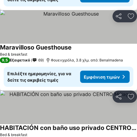
Κοινοποί
Πρ
Maravilloso Guesthouse
Εμφάνιση τιμών
Bed & breakfast
9,5
Εξαιρετικό
69
Φουενχιρόλα, 3.8 χλμ. από: Benalmadena
Επιλέξτε ημερομηνίες, για να
Εμφάνιση τιμών
δείτε τις ακριβείς τιμές
Κοινοποί
Πρ
HABITACIÓN con baño uso privado CENTRO Málaga.
Εμφάνιση τιμών
Bed & breakfast