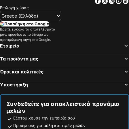
Facebook
Twitter
Insta
Yo
Almogía, bed and breakfasts
Colmenar, bed and breakfasts
Επιλογή χώρας
Pizarra, bed and breakfasts
Casabermeja, bed and breakfasts
Villanueva del Rosario, bed and breakfasts
Totalán, bed and breakfasts
Προσθήκη στο Google
Casarabonela, bed and breakfasts
Riogordo, bed and breakfasts
Βρείτε εύκολα τα αποτελέσματά
Valle de Abdalajís, bed and breakfasts
μας: προσθέστε το trivago ως
προτιμώμενη πηγή στο Google.
Εταιρεία
Τα προϊόντα μας
Όροι και πολιτικές
Υποστήριξη
Συνδεθείτε για αποκλειστικά προνόμια
μελών
Εξατομίκευσε την εμπειρία σου
Προσφορές για μέλη και τιμές μελών