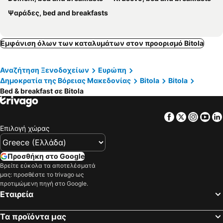
Ψαράδες, bed and breakfasts
Εμφάνιση όλων των καταλυμάτων στον προορισμό Bitola
Αναζήτηση Ξενοδοχείων
Ευρώπη
Δημοκρατία της Βόρειας Μακεδονίας
Bitola
Bitola
Bed & breakfast σε Bitola
Facebook
Twitter
Insta
Yo
Επιλογή χώρας
Προσθήκη στο Google
Βρείτε εύκολα τα αποτελέσματά
μας: προσθέστε το trivago ως
προτιμώμενη πηγή στο Google.
Εταιρεία
Τα προϊόντα μας