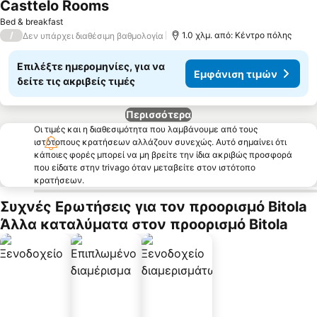
Casttelo Rooms
Εμφάνιση τιμών
Bed & breakfast
/
1.0 χλμ. από: Κέντρο πόλης
Δεν υπάρχει διαθέσιμη βαθμολογία
Επιλέξτε ημερομηνίες, για να
Εμφάνιση τιμών
δείτε τις ακριβείς τιμές
Περισσότερα
Οι τιμές και η διαθεσιμότητα που λαμβάνουμε από τους
ιστότοπους κρατήσεων αλλάζουν συνεχώς. Αυτό σημαίνει ότι
κάποιες φορές μπορεί να μη βρείτε την ίδια ακριβώς προσφορά
που είδατε στην trivago όταν μεταβείτε στον ιστότοπο
κρατήσεων.
Συχνές Ερωτήσεις για τον προορισμό Bitola
Άλλα καταλύματα στον προορισμό Bitola