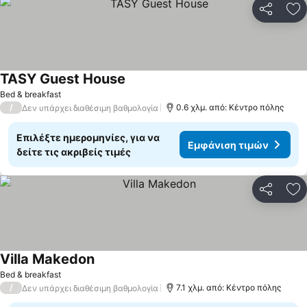
Κοινοποί
Πρ
TASY Guest House
Εμφάνιση τιμών
Bed & breakfast
/
0.6 χλμ. από: Κέντρο πόλης
Δεν υπάρχει διαθέσιμη βαθμολογία
Επιλέξτε ημερομηνίες, για να
Εμφάνιση τιμών
δείτε τις ακριβείς τιμές
Κοινοποί
Πρ
Villa Makedon
Εμφάνιση τιμών
Bed & breakfast
/
7.1 χλμ. από: Κέντρο πόλης
Δεν υπάρχει διαθέσιμη βαθμολογία