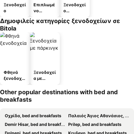
Ξενοδοχεί
Επιπλωμέ
Ξενοδοχεί
ο
νο
ο
διαμέρισμ
διαμερισμ
Δημοφιλείς κατηγορίες ξενοδοχείων σε
α
άτων
Bitola
Φθηνά
Ξενοδοχεί
ξενοδοχεί
α με
α
πάρκινγκ
Other popular destinations with bed and
breakfasts
Οχρίδα, bed and breakfasts
Παλαιός Άγιος Αθανάσιος, bed and breakfasts
Demir Hisar, bed and breakfasts
Prilep, bed and breakfasts
Dolneni, bed and breakfasts
Kruševo, bed and breakfasts