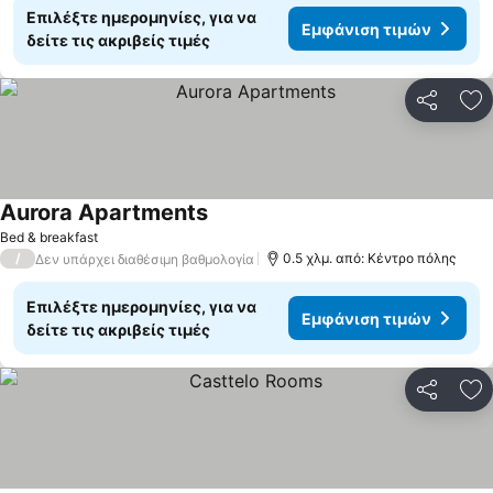
Επιλέξτε ημερομηνίες, για να
Εμφάνιση τιμών
δείτε τις ακριβείς τιμές
Κοινοποί
Πρ
Aurora Apartments
Εμφάνιση τιμών
Bed & breakfast
/
0.5 χλμ. από: Κέντρο πόλης
Δεν υπάρχει διαθέσιμη βαθμολογία
Επιλέξτε ημερομηνίες, για να
Εμφάνιση τιμών
δείτε τις ακριβείς τιμές
Κοινοποί
Πρ