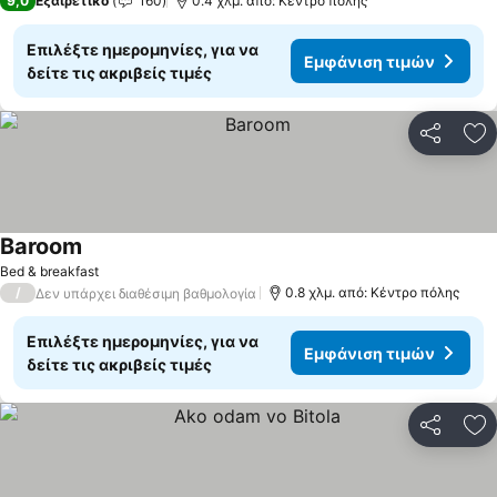
9,0
Εξαιρετικό
160
0.4 χλμ. από: Κέντρο πόλης
Επιλέξτε ημερομηνίες, για να
Εμφάνιση τιμών
δείτε τις ακριβείς τιμές
Κοινοποί
Πρ
Baroom
Εμφάνιση τιμών
Bed & breakfast
/
0.8 χλμ. από: Κέντρο πόλης
Δεν υπάρχει διαθέσιμη βαθμολογία
Επιλέξτε ημερομηνίες, για να
Εμφάνιση τιμών
δείτε τις ακριβείς τιμές
Κοινοποί
Πρ