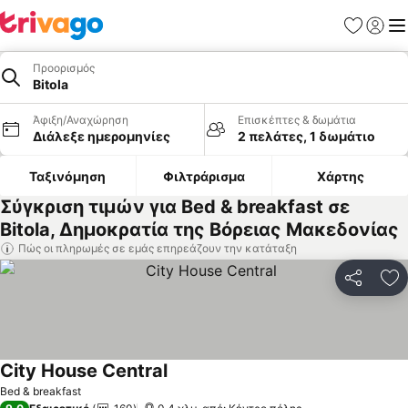
Αγαπημέν
Σύνδε
Με
Προορισμός
Bitola
Άφιξη/Αναχώρηση
Επισκέπτες & δωμάτια
Διάλεξε ημερομηνίες
2 πελάτες, 1 δωμάτιο
Ταξινόμηση
Φιλτράρισμα
Χάρτης
Σύγκριση τιμών για Bed & breakfast σε
Bitola, Δημοκρατία της Βόρειας Μακεδονίας
Πώς οι πληρωμές σε εμάς επηρεάζουν την κατάταξη
Κοινοποί
Πρ
City House Central
Εμφάνιση τιμών
Bed & breakfast