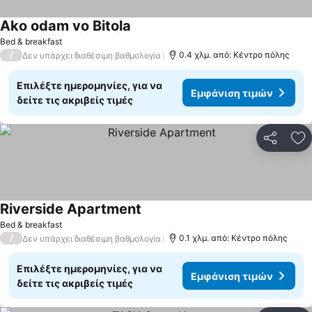
Ako odam vo Bitola
Εμφάνιση τιμών
Bed & breakfast
/
0.4 χλμ. από: Κέντρο πόλης
Δεν υπάρχει διαθέσιμη βαθμολογία
Επιλέξτε ημερομηνίες, για να
Εμφάνιση τιμών
δείτε τις ακριβείς τιμές
Κοινοποί
Πρ
Riverside Apartment
Εμφάνιση τιμών
Bed & breakfast
/
0.1 χλμ. από: Κέντρο πόλης
Δεν υπάρχει διαθέσιμη βαθμολογία
Επιλέξτε ημερομηνίες, για να
Εμφάνιση τιμών
δείτε τις ακριβείς τιμές