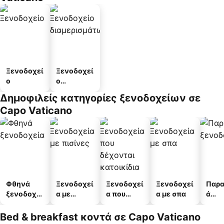
Ξενοδοχεί
Ξενοδοχεί
ο
ο
διαμερισμ
Δημοφιλείς κατηγορίες ξενοδοχείων σε
άτων
Capo Vaticano
Φθηνά
Ξενοδοχεί
Ξενοδοχεί
Ξενοδοχεί
Παρα
ξενοδοχεί
α με
α που
α με σπα
ά
α
πισίνες
δέχονται
ξενο
κατοικίδι
α
Bed & breakfast κοντά σε Capo Vaticano
α