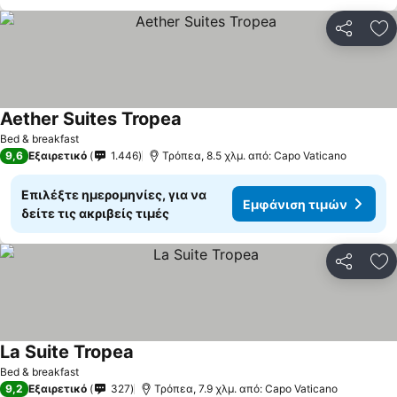
Κοινοποί
Πρ
Aether Suites Tropea
Bed & breakfast
9,6
Εξαιρετικό
1.446
Τρόπεα, 8.5 χλμ. από: Capo Vaticano
Επιλέξτε ημερομηνίες, για να
Εμφάνιση τιμών
δείτε τις ακριβείς τιμές
Κοινοποί
Πρ
La Suite Tropea
Bed & breakfast
9,2
Εξαιρετικό
327
Τρόπεα, 7.9 χλμ. από: Capo Vaticano