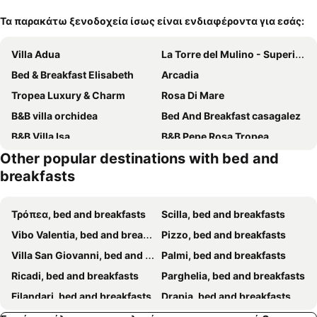
Τα παρακάτω ξενοδοχεία ίσως είναι ενδιαφέροντα για εσάς:
Villa Adua
La Torre del Mulino - Superior Rooms
Bed & Breakfast Elisabeth
Arcadia
Tropea Luxury & Charm
Rosa Di Mare
B&B villa orchidea
Bed And Breakfast casagalez
B&B Villa Isa
B&B Pepe Rosa Tropea
Other popular destinations with bed and
Residenza La Torre
Le Mulinare - Bed & Breakfast
breakfasts
Rosy And Roby
Arcobaleno Tropea
Porta Sul Mare
Casa Calieri
Τρόπεα, bed and breakfasts
Scilla, bed and breakfasts
Godano Rooms
Donnaciccina Accomodation
Vibo Valentia, bed and breakfasts
Pizzo, bed and breakfasts
Villa Saturno
Casolare Al Porto
Villa San Giovanni, bed and breakfasts
Palmi, bed and breakfasts
La Rosa dei Venti
Ricadi, bed and breakfasts
Parghelia, bed and breakfasts
Filandari, bed and breakfasts
Drapia, bed and breakfasts
Mileto, bed and breakfasts
Briatico, bed and breakfasts