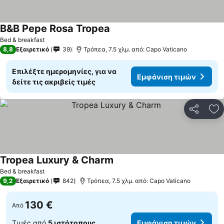
B&B Pepe Rosa Tropea
Bed & breakfast
8,8
Εξαιρετικό
39
Τρόπεα, 7.5 χλμ. από: Capo Vaticano
Επιλέξτε ημερομηνίες, για να
Εμφάνιση τιμών
δείτε τις ακριβείς τιμές
Κοινοποί
Πρ
Tropea Luxury & Charm
Bed & breakfast
9,2
Εξαιρετικό
842
Τρόπεα, 7.5 χλμ. από: Capo Vaticano
130 €
Από
Τιμές από
5 ιστότοπους
Εμφάνιση τιμών