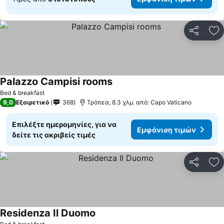
Κοινοποί
Πρ
Palazzo Campisi rooms
Bed & breakfast
9,0
Εξαιρετικό
368
Τρόπεα, 8.3 χλμ. από: Capo Vaticano
Επιλέξτε ημερομηνίες, για να
Εμφάνιση τιμών
δείτε τις ακριβείς τιμές
Κοινοποί
Πρ
Residenza Il Duomo