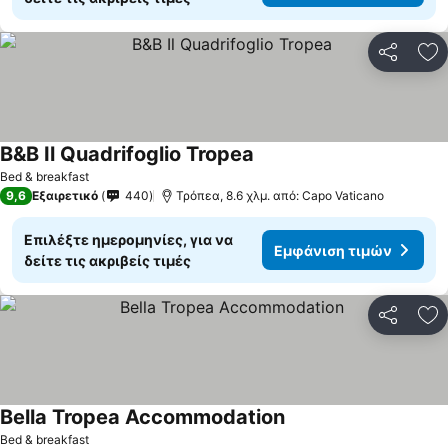
Κοινοποί
Πρ
B&B Il Quadrifoglio Tropea
Bed & breakfast
9,6
Εξαιρετικό
440
Τρόπεα, 8.6 χλμ. από: Capo Vaticano
Επιλέξτε ημερομηνίες, για να
Εμφάνιση τιμών
δείτε τις ακριβείς τιμές
Κοινοποί
Πρ
Bella Tropea Accommodation
Bed & breakfast