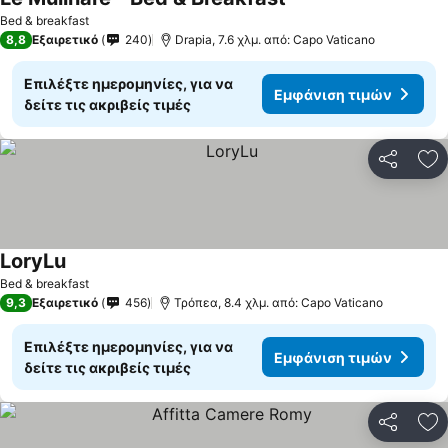
Bed & breakfast
8,8
Εξαιρετικό
240
Drapia, 7.6 χλμ. από: Capo Vaticano
Επιλέξτε ημερομηνίες, για να
Εμφάνιση τιμών
δείτε τις ακριβείς τιμές
Κοινοποί
Πρ
LoryLu
Bed & breakfast
9,3
Εξαιρετικό
456
Τρόπεα, 8.4 χλμ. από: Capo Vaticano
Επιλέξτε ημερομηνίες, για να
Εμφάνιση τιμών
δείτε τις ακριβείς τιμές
Κοινοποί
Πρ