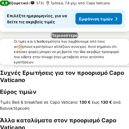
9,9
Εξαιρετικό
373
Τρόπεα, 7.8 χλμ. από: Capo Vaticano
Επιλέξτε ημερομηνίες, για να
Εμφάνιση τιμών
δείτε τις ακριβείς τιμές
Περισσότερα
Οι τιμές και η διαθεσιμότητα που λαμβάνουμε από τους
ιστότοπους κρατήσεων αλλάζουν συνεχώς. Αυτό σημαίνει ότι
κάποιες φορές μπορεί να μη βρείτε την ίδια ακριβώς προσφορά
που είδατε στην trivago όταν μεταβείτε στον ιστότοπο
κρατήσεων.
Συχνές Ερωτήσεις για τον προορισμό Capo
Vaticano
Εύρος τιμών
Τιμές Bed & breakfast σε Capo Vaticano:
‎130 €
έως
‎130 €
ανά
διανυκτέρευση
Άλλα καταλύματα στον προορισμό Capo
Vaticano