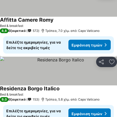
Affitta Camere Romy
Bed & breakfast
8,8
Εξαιρετικό
572
Τρόπεα, 7.0 χλμ. από: Capo Vaticano
Επιλέξτε ημερομηνίες, για να
Εμφάνιση τιμών
δείτε τις ακριβείς τιμές
Κοινοποί
Πρ
Residenza Borgo Italico
Bed & breakfast
9,0
Εξαιρετικό
153
Τρόπεα, 5.8 χλμ. από: Capo Vaticano
Επιλέξτε ημερομηνίες, για να
Εμφάνιση τιμών
δείτε τις ακριβείς τιμές