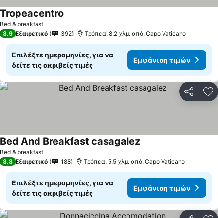
Tropeacentro
Bed & breakfast
8,9
Εξαιρετικό
392
Τρόπεα, 8.2 χλμ. από: Capo Vaticano
Επιλέξτε ημερομηνίες, για να
Εμφάνιση τιμών
δείτε τις ακριβείς τιμές
Κοινοποί
Πρ
Bed And Breakfast casagalez
Bed & breakfast
8,8
Εξαιρετικό
188
Τρόπεα, 5.5 χλμ. από: Capo Vaticano
Επιλέξτε ημερομηνίες, για να
Εμφάνιση τιμών
δείτε τις ακριβείς τιμές