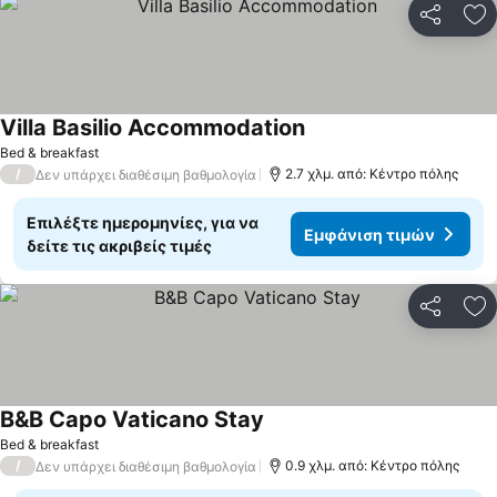
Κοινοποί
Πρ
Villa Basilio Accommodation
Bed & breakfast
/
2.7 χλμ. από: Κέντρο πόλης
Δεν υπάρχει διαθέσιμη βαθμολογία
Επιλέξτε ημερομηνίες, για να
Εμφάνιση τιμών
δείτε τις ακριβείς τιμές
Κοινοποί
Πρ
B&B Capo Vaticano Stay
Bed & breakfast
/
0.9 χλμ. από: Κέντρο πόλης
Δεν υπάρχει διαθέσιμη βαθμολογία