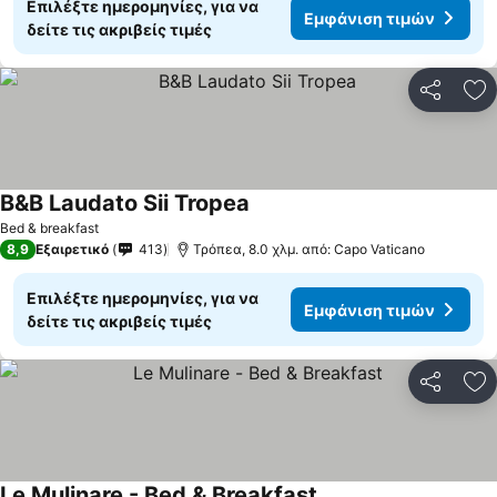
Επιλέξτε ημερομηνίες, για να
Εμφάνιση τιμών
δείτε τις ακριβείς τιμές
Κοινοποί
Πρ
B&B Laudato Sii Tropea
Bed & breakfast
8,9
Εξαιρετικό
413
Τρόπεα, 8.0 χλμ. από: Capo Vaticano
Επιλέξτε ημερομηνίες, για να
Εμφάνιση τιμών
δείτε τις ακριβείς τιμές
Κοινοποί
Πρ
Le Mulinare - Bed & Breakfast