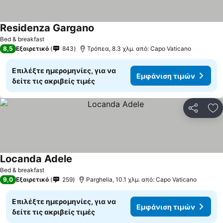
Residenza Gargano
Bed & breakfast
8,5
Εξαιρετικό
843
Τρόπεα, 8.3 χλμ. από: Capo Vaticano
Επιλέξτε ημερομηνίες, για να
Εμφάνιση τιμών
δείτε τις ακριβείς τιμές
Κοινοποί
Πρ
Locanda Adele
Bed & breakfast
9,0
Εξαιρετικό
259
Parghelia, 10.1 χλμ. από: Capo Vaticano
Επιλέξτε ημερομηνίες, για να
Εμφάνιση τιμών
δείτε τις ακριβείς τιμές