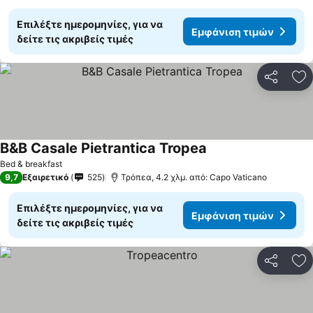
Επιλέξτε ημερομηνίες, για να
Εμφάνιση τιμών
δείτε τις ακριβείς τιμές
Κοινοποί
Πρ
B&B Casale Pietrantica Tropea
Bed & breakfast
9,7
Εξαιρετικό
525
Τρόπεα, 4.2 χλμ. από: Capo Vaticano
Επιλέξτε ημερομηνίες, για να
Εμφάνιση τιμών
δείτε τις ακριβείς τιμές
Κοινοποί
Πρ