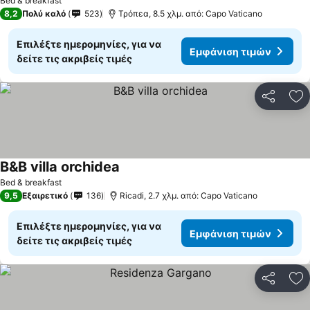
Bed & breakfast
8,2
Πολύ καλό
523
Τρόπεα, 8.5 χλμ. από: Capo Vaticano
Επιλέξτε ημερομηνίες, για να
Εμφάνιση τιμών
δείτε τις ακριβείς τιμές
Κοινοποί
Πρ
B&B villa orchidea
Bed & breakfast
9,5
Εξαιρετικό
136
Ricadi, 2.7 χλμ. από: Capo Vaticano
Επιλέξτε ημερομηνίες, για να
Εμφάνιση τιμών
δείτε τις ακριβείς τιμές
Κοινοποί
Πρ