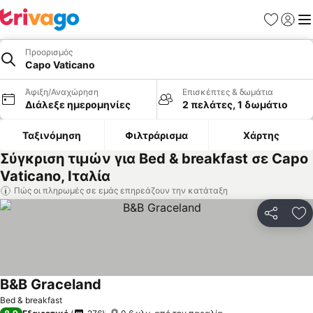
Αγαπημέν
Σύνδε
Με
Προορισμός
Capo Vaticano
Άφιξη/Αναχώρηση
Επισκέπτες & δωμάτια
Διάλεξε ημερομηνίες
2 πελάτες, 1 δωμάτιο
Ταξινόμηση
Φιλτράρισμα
Χάρτης
Σύγκριση τιμών για Bed & breakfast σε Capo
Vaticano, Ιταλία
Πώς οι πληρωμές σε εμάς επηρεάζουν την κατάταξη
Κοινοποί
Πρ
B&B Graceland
Bed & breakfast