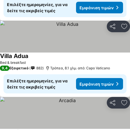
Επιλέξτε ημερομηνίες, για να
Εμφάνιση τιμών
δείτε τις ακριβείς τιμές
Κοινοποί
Πρ
Villa Adua
Bed & breakfast
9,4
Εξαιρετικό
882
Τρόπεα, 8.1 χλμ. από: Capo Vaticano
Επιλέξτε ημερομηνίες, για να
Εμφάνιση τιμών
δείτε τις ακριβείς τιμές
Κοινοποί
Πρ