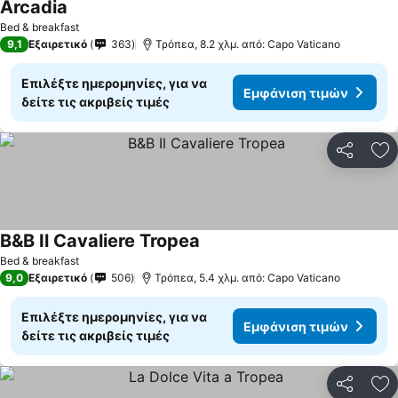
Arcadia
Bed & breakfast
9,1
Εξαιρετικό
363
Τρόπεα, 8.2 χλμ. από: Capo Vaticano
Επιλέξτε ημερομηνίες, για να
Εμφάνιση τιμών
δείτε τις ακριβείς τιμές
Κοινοποί
Πρ
B&B Il Cavaliere Tropea
Bed & breakfast
9,0
Εξαιρετικό
506
Τρόπεα, 5.4 χλμ. από: Capo Vaticano
Επιλέξτε ημερομηνίες, για να
Εμφάνιση τιμών
δείτε τις ακριβείς τιμές
Κοινοποί
Πρ