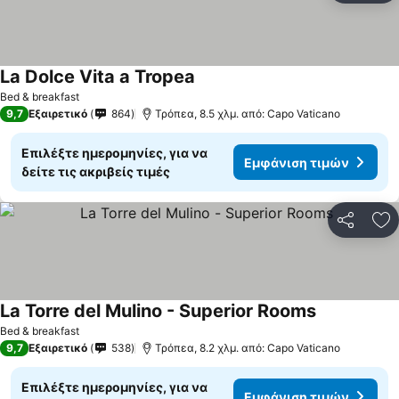
La Dolce Vita a Tropea
Bed & breakfast
9,7
Εξαιρετικό
864
Τρόπεα, 8.5 χλμ. από: Capo Vaticano
Επιλέξτε ημερομηνίες, για να
Εμφάνιση τιμών
δείτε τις ακριβείς τιμές
Κοινοποί
Πρ
La Torre del Mulino - Superior Rooms
Bed & breakfast
9,7
Εξαιρετικό
538
Τρόπεα, 8.2 χλμ. από: Capo Vaticano
Επιλέξτε ημερομηνίες, για να
Εμφάνιση τιμών