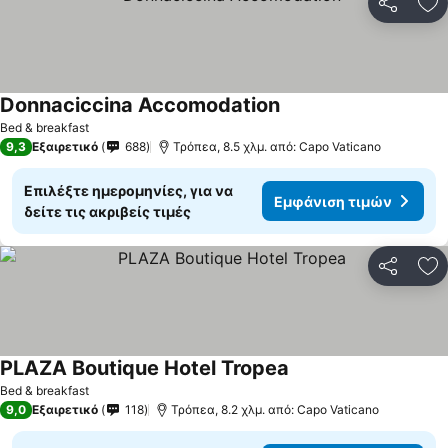
Κοινοποί
Πρ
Donnaciccina Accomodation
Bed & breakfast
9,3
Εξαιρετικό
688
Τρόπεα, 8.5 χλμ. από: Capo Vaticano
Επιλέξτε ημερομηνίες, για να
Εμφάνιση τιμών
δείτε τις ακριβείς τιμές
Κοινοποί
Πρ
PLAZA Boutique Hotel Tropea
Bed & breakfast
9,0
Εξαιρετικό
118
Τρόπεα, 8.2 χλμ. από: Capo Vaticano