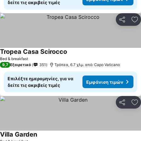
δείτε τις ακριβείς τιμές
Κοινοποί
Πρ
Tropea Casa Scirocco
Bed & breakfast
9,7
Εξαιρετικό
351
Τρόπεα, 6.7 χλμ. από: Capo Vaticano
Επιλέξτε ημερομηνίες, για να
Εμφάνιση τιμών
δείτε τις ακριβείς τιμές
Κοινοποί
Πρ
Villa Garden