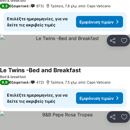
Bed & breakfast
9,3
Εξαιρετικό
873
Τρόπεα, 7.8 χλμ. από: Capo Vaticano
Επιλέξτε ημερομηνίες, για να
Εμφάνιση τιμών
δείτε τις ακριβείς τιμές
Κοινοποί
Πρ
Le Twins -Bed and Breakfast
Bed & breakfast
9,9
Εξαιρετικό
472
Τρόπεα, 7.5 χλμ. από: Capo Vaticano
Επιλέξτε ημερομηνίες, για να
Εμφάνιση τιμών
δείτε τις ακριβείς τιμές
Κοινοποί
Πρ