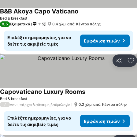
B&B Akoya Capo Vaticano
Bed & breakfast
9,5
Εξαιρετικό
115
0.4 χλμ. από: Κέντρο πόλης
Επιλέξτε ημερομηνίες, για να
Εμφάνιση τιμών
δείτε τις ακριβείς τιμές
Κοινοποί
Πρ
Capovaticano Luxury Rooms
Bed & breakfast
/
0.2 χλμ. από: Κέντρο πόλης
Δεν υπάρχει διαθέσιμη βαθμολογία
Επιλέξτε ημερομηνίες, για να
Εμφάνιση τιμών
δείτε τις ακριβείς τιμές