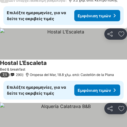
/
3.2 χλμ. από: Κέντρο πόλης
Δεν υπάρχει διαθέσιμη βαθμολογία
Επιλέξτε ημερομηνίες, για να
Εμφάνιση τιμών
δείτε τις ακριβείς τιμές
Κοινοποί
Πρ
Hostal L'Escaleta
Bed & breakfast
7,1
290
Oropesa del Mar, 18.8 χλμ. από: Castellón de la Plana
Επιλέξτε ημερομηνίες, για να
Εμφάνιση τιμών
δείτε τις ακριβείς τιμές
Κοινοποί
Πρ