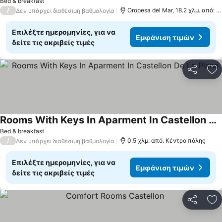
Bed & breakfast
/
Oropesa del Mar, 18.2 χλμ. από: Castellón de la Plana
Δεν υπάρχει διαθέσιμη βαθμολογία
Επιλέξτε ημερομηνίες, για να
Εμφάνιση τιμών
δείτε τις ακριβείς τιμές
Κοινοποί
Πρ
Rooms With Keys In Aparment In Castellon De La Plana
Bed & breakfast
/
0.5 χλμ. από: Κέντρο πόλης
Δεν υπάρχει διαθέσιμη βαθμολογία
Επιλέξτε ημερομηνίες, για να
Εμφάνιση τιμών
δείτε τις ακριβείς τιμές
Κοινοποί
Πρ