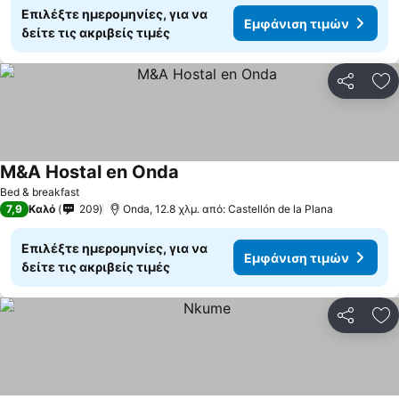
Επιλέξτε ημερομηνίες, για να
Εμφάνιση τιμών
δείτε τις ακριβείς τιμές
Κοινοποί
Πρ
M&A Hostal en Onda
Bed & breakfast
7,9
Καλό
209
Onda, 12.8 χλμ. από: Castellón de la Plana
Επιλέξτε ημερομηνίες, για να
Εμφάνιση τιμών
δείτε τις ακριβείς τιμές
Κοινοποί
Πρ