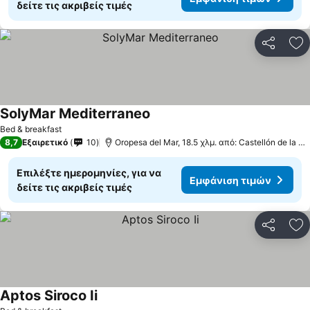
δείτε τις ακριβείς τιμές
Κοινοποί
Πρ
SolyMar Mediterraneo
Bed & breakfast
8,7
Εξαιρετικό
10
Oropesa del Mar, 18.5 χλμ. από: Castellón de la Plana
Επιλέξτε ημερομηνίες, για να
Εμφάνιση τιμών
δείτε τις ακριβείς τιμές
Κοινοποί
Πρ
Aptos Siroco Ii