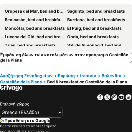
Oropesa del Mar, bed and breakfasts
Sagunto, bed and breakfasts
Benicasim, bed and breakfasts
Burriana, bed and breakfasts
Moncófar, bed and breakfasts
El Puig, bed and breakfasts
Lucena del Cid, bed and breakfasts
Onda, bed and breakfasts
Tales, bed and breakfasts
Vall de Almonacid, bed and breakfasts
Villarreal, bed and breakfasts
Alcora, bed and breakfasts
Εμφάνιση όλων των καταλυμάτων στον προορισμό Castellón
de la Plana
Petrés, bed and breakfasts
Αναζήτηση Ξενοδοχείων
Ευρώπη
Ισπανία
Βαλένθια
Castellón de la Plana
Bed & breakfast σε Castellón de la Plana
Facebook
Twitter
Insta
Yo
Επιλογή χώρας
Προσθήκη στο Google
Βρείτε εύκολα τα αποτελέσματά
μας: προσθέστε το trivago ως