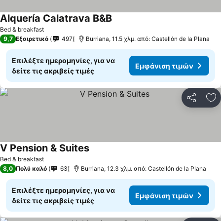
Alquería Calatrava B&B
Bed & breakfast
9,7
Εξαιρετικό
497
Burriana, 11.5 χλμ. από: Castellón de la Plana
Επιλέξτε ημερομηνίες, για να
Εμφάνιση τιμών
δείτε τις ακριβείς τιμές
Κοινοποί
Πρ
V Pension & Suites
Bed & breakfast
8,0
Πολύ καλό
63
Burriana, 12.3 χλμ. από: Castellón de la Plana
Επιλέξτε ημερομηνίες, για να
Εμφάνιση τιμών
δείτε τις ακριβείς τιμές