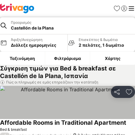
Αγαπημέν
Σύνδε
Με
Προορισμός
Castellón de la Plana
Άφιξη/Αναχώρηση
Επισκέπτες & δωμάτια
Διάλεξε ημερομηνίες
2 πελάτες, 1 δωμάτιο
Ταξινόμηση
Φιλτράρισμα
Χάρτης
Σύγκριση τιμών για Bed & breakfast σε
Castellón de la Plana, Ισπανία
Πώς οι πληρωμές σε εμάς επηρεάζουν την κατάταξη
Κοινοποί
Πρ
Affordable Rooms in Traditional Apartment
Bed & breakfast