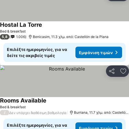
Hostal La Torre
Bed & breakfast
5,8
1.006
Benicasim, 11.3 χλμ. από: Castellón de la Plana
Επιλέξτε ημερομηνίες, για να
Εμφάνιση τιμών
δείτε τις ακριβείς τιμές
Κοινοποί
Πρ
Rooms Available
Bed & breakfast
/
Burriana, 11.7 χλμ. από: Castellón de la Plana
Δεν υπάρχει διαθέσιμη βαθμολογία
Επιλέξτε ημερομηνίες, για να
Εμφάνιση τιμών