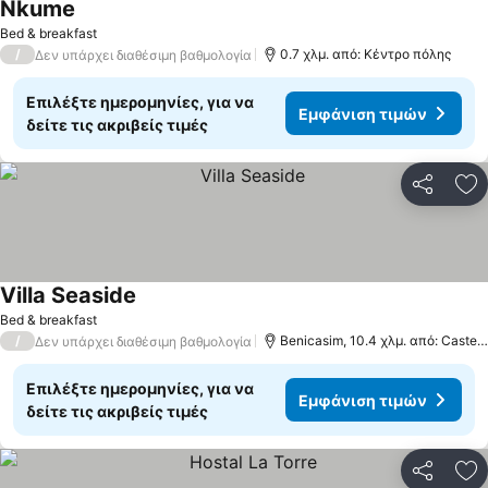
Nkume
Bed & breakfast
/
0.7 χλμ. από: Κέντρο πόλης
Δεν υπάρχει διαθέσιμη βαθμολογία
Επιλέξτε ημερομηνίες, για να
Εμφάνιση τιμών
δείτε τις ακριβείς τιμές
Κοινοποί
Πρ
Villa Seaside
Bed & breakfast
/
Benicasim, 10.4 χλμ. από: Castellón de la Plana
Δεν υπάρχει διαθέσιμη βαθμολογία
Επιλέξτε ημερομηνίες, για να
Εμφάνιση τιμών
δείτε τις ακριβείς τιμές
Κοινοποί
Πρ