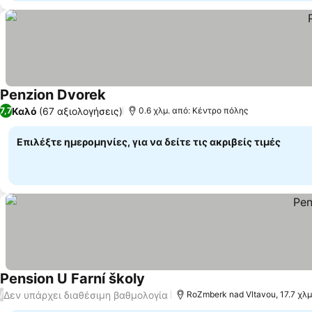
Penzion Dvorek
Καλό
(67 αξιολογήσεις)
7,7
0.6 χλμ. από: Κέντρο πόλης
Επιλέξτε ημερομηνίες, για να δείτε τις ακριβείς τιμές
Pension U Farní školy
Δεν υπάρχει διαθέσιμη βαθμολογία
/
RoZmberk nad Vltavou, 17.7 χλμ