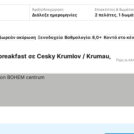
Άφιξη/Αναχώρηση
Επισκέπτες & δωμάτια
Διάλεξε ημερομηνίες
2 πελάτες, 1 δωμά
Δωρεάν ακύρωση
Ξενοδοχεία
Βαθμολογία: 8,0+
Κοντά στο κέ
breakfast σε Cesky Krumlov / Krumau,
Πώς οι πλ