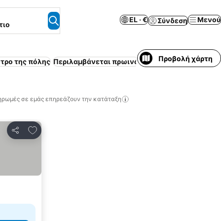
EL · €
Μενού
Σύνδεση
τιο
Προβολή χάρτη
ντρο της πόλης
Περιλαμβάνεται πρωινό
Χώρος στάθμευσης
Πι
ηρωμές σε εμάς επηρεάζουν την κατάταξη
Προσθήκη στα αγαπημένα
Κοινοποίηση