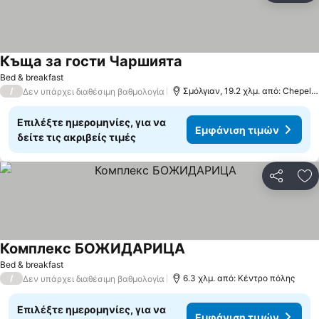
Къща за гости Чаршията
Εμφάνιση τιμών
Bed & breakfast
/
Σμόλγιαν, 19.2 χλμ. από: Chepela
Δεν υπάρχει διαθέσιμη βαθμολογία
Επιλέξτε ημερομηνίες, για να
Εμφάνιση τιμών
δείτε τις ακριβείς τιμές
Κοινοποί
Πρ
Комплекс БОЖИДАРИЦА
Εμφάνιση τιμών
Bed & breakfast
/
6.3 χλμ. από: Κέντρο πόλης
Δεν υπάρχει διαθέσιμη βαθμολογία
Επιλέξτε ημερομηνίες, για να
Εμφάνιση τιμών