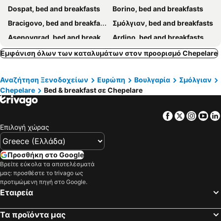
Dospat, bed and breakfasts
Borino, bed and breakfasts
Bracigovo, bed and breakfasts
Σμόλγιαν, bed and breakfasts
Asenovgrad, bed and breakfasts
Ardino, bed and breakfasts
Εμφάνιση όλων των καταλυμάτων στον προορισμό Chepelare
Αναζήτηση Ξενοδοχείων
Ευρώπη
Βουλγαρία
Σμόλγιαν
Chepelare
Bed & breakfast σε Chepelare
Facebook
Twitter
Insta
Yo
Επιλογή χώρας
Προσθήκη στο Google
Βρείτε εύκολα τα αποτελέσματά
μας: προσθέστε το trivago ως
προτιμώμενη πηγή στο Google.
Εταιρεία
Τα προϊόντα μας