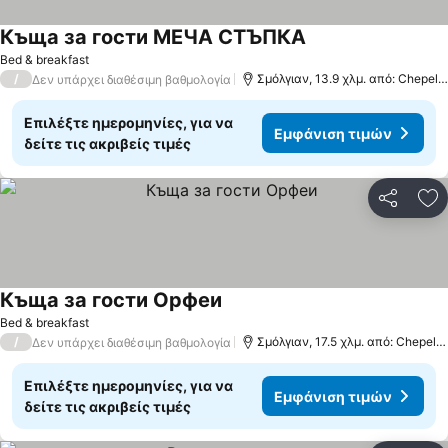
Къща за гости МЕЧА СТЪПКА
Εμφάνιση τιμών
Bed & breakfast
/
Σμόλγιαν, 13.9 χλμ. από: Chepela
Δεν υπάρχει διαθέσιμη βαθμολογία
Επιλέξτε ημερομηνίες, για να
Εμφάνιση τιμών
δείτε τις ακριβείς τιμές
Κοινοποί
Πρ
Къща за гости Орфеи
Εμφάνιση τιμών
Bed & breakfast
/
Σμόλγιαν, 17.5 χλμ. από: Chepela
Δεν υπάρχει διαθέσιμη βαθμολογία
Επιλέξτε ημερομηνίες, για να
Εμφάνιση τιμών
δείτε τις ακριβείς τιμές