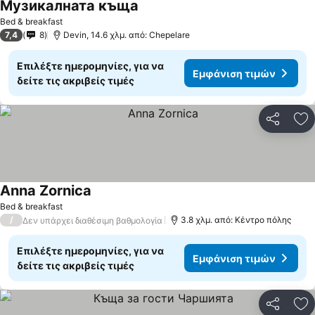
Музикалната къща
Εμφάνιση τιμών
Bed & breakfast
7,4
8
Devin, 14.6 χλμ. από: Chepelare
Επιλέξτε ημερομηνίες, για να
Εμφάνιση τιμών
δείτε τις ακριβείς τιμές
Κοινοποί
Πρ
Anna Zornica
Εμφάνιση τιμών
Bed & breakfast
/
3.8 χλμ. από: Κέντρο πόλης
Δεν υπάρχει διαθέσιμη βαθμολογία
Επιλέξτε ημερομηνίες, για να
Εμφάνιση τιμών
δείτε τις ακριβείς τιμές
Κοινοποί
Πρ