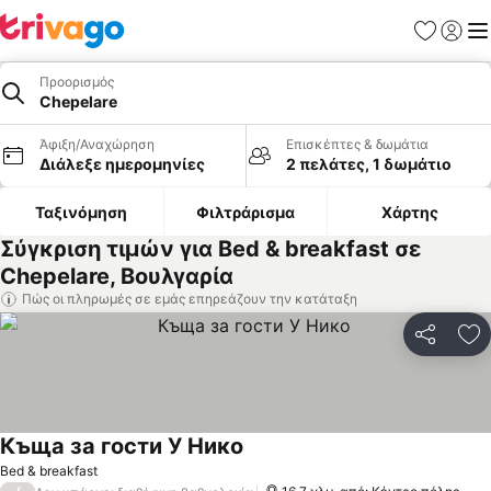
Αγαπημέν
Σύνδε
Με
Προορισμός
Chepelare
Άφιξη/Αναχώρηση
Επισκέπτες & δωμάτια
Διάλεξε ημερομηνίες
2 πελάτες, 1 δωμάτιο
Ταξινόμηση
Φιλτράρισμα
Χάρτης
Σύγκριση τιμών για Bed & breakfast σε
Chepelare, Βουλγαρία
Πώς οι πληρωμές σε εμάς επηρεάζουν την κατάταξη
Κοινοποί
Πρ
Къща за гости У Нико
Εμφάνιση τιμών
Bed & breakfast