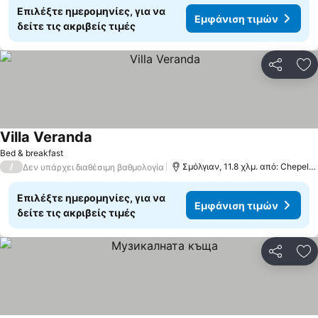
Επιλέξτε ημερομηνίες, για να
Εμφάνιση τιμών
δείτε τις ακριβείς τιμές
Κοινοποί
Πρ
Villa Veranda
Εμφάνιση τιμών
Bed & breakfast
/
Σμόλγιαν, 11.8 χλμ. από: Chepelar
Δεν υπάρχει διαθέσιμη βαθμολογία
Επιλέξτε ημερομηνίες, για να
Εμφάνιση τιμών
δείτε τις ακριβείς τιμές
Κοινοποί
Πρ