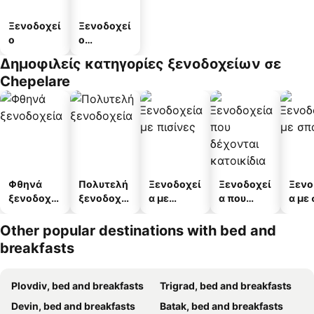
Ξενοδοχεί
Ξενοδοχεί
ο
ο
διαμερισμ
Δημοφιλείς κατηγορίες ξενοδοχείων σε
άτων
Chepelare
Φθηνά
Πολυτελή
Ξενοδοχεί
Ξενοδοχεί
Ξενο
ξενοδοχεί
ξενοδοχεί
α με
α που
α με
α
α
πισίνες
δέχονται
κατοικίδι
Other popular destinations with bed and
α
breakfasts
Plovdiv, bed and breakfasts
Trigrad, bed and breakfasts
Devin, bed and breakfasts
Batak, bed and breakfasts