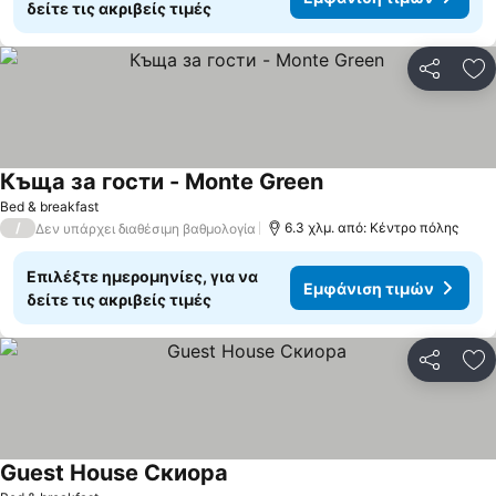
δείτε τις ακριβείς τιμές
Κοινοποί
Πρ
Къща за гости - Monte Green
Εμφάνιση τιμών
Bed & breakfast
/
6.3 χλμ. από: Κέντρο πόλης
Δεν υπάρχει διαθέσιμη βαθμολογία
Επιλέξτε ημερομηνίες, για να
Εμφάνιση τιμών
δείτε τις ακριβείς τιμές
Κοινοποί
Πρ
Guest House Скиора
Εμφάνιση τιμών