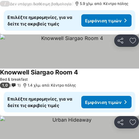
/
5.9 χλμ. από: Κέντρο πόλης
Δεν υπάρχει διαθέσιμη βαθμολογία
Επιλέξτε ημερομηνίες, για να
Εμφάνιση τιμών
δείτε τις ακριβείς τιμές
Κοινοποί
Πρ
Knowwell Siargao Room 4
Εμφάνιση τιμών
Bed & breakfast
1,0
1
1.4 χλμ. από: Κέντρο πόλης
Επιλέξτε ημερομηνίες, για να
Εμφάνιση τιμών
δείτε τις ακριβείς τιμές
Κοινοποί
Πρ