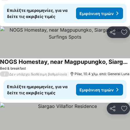
Επιλέξτε ημερομηνίες, για να
Εμφάνιση τιμών
δείτε τις ακριβείς τιμές
Κοινοποί
Πρ
NOGS Homestay, near Magpupungko, Siargao Island Surfings Spots
Εμφάνιση τιμών
Bed & breakfast
/
Pilar, 10.4 χλμ. από: General Luna
Δεν υπάρχει διαθέσιμη βαθμολογία
Επιλέξτε ημερομηνίες, για να
Εμφάνιση τιμών
δείτε τις ακριβείς τιμές
Κοινοποί
Πρ