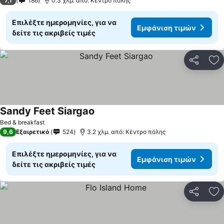
7,1
186
0.3 χλμ. από: Κέντρο πόλης
Επιλέξτε ημερομηνίες, για να
Εμφάνιση τιμών
δείτε τις ακριβείς τιμές
Κοινοποί
Πρ
Sandy Feet Siargao
Εμφάνιση τιμών
Bed & breakfast
9,6
Εξαιρετικό
524
3.2 χλμ. από: Κέντρο πόλης
Επιλέξτε ημερομηνίες, για να
Εμφάνιση τιμών
δείτε τις ακριβείς τιμές
Κοινοποί
Πρ