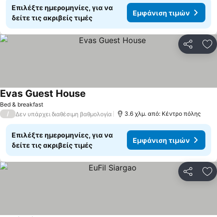
Επιλέξτε ημερομηνίες, για να
Εμφάνιση τιμών
δείτε τις ακριβείς τιμές
Κοινοποί
Πρ
Evas Guest House
Εμφάνιση τιμών
Bed & breakfast
/
3.6 χλμ. από: Κέντρο πόλης
Δεν υπάρχει διαθέσιμη βαθμολογία
Επιλέξτε ημερομηνίες, για να
Εμφάνιση τιμών
δείτε τις ακριβείς τιμές
Κοινοποί
Πρ