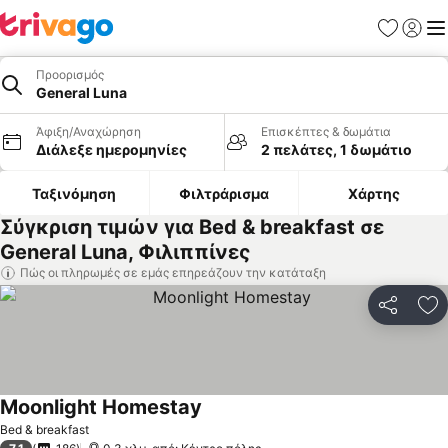
Αγαπημέν
Σύνδε
Με
Προορισμός
General Luna
Άφιξη/Αναχώρηση
Επισκέπτες & δωμάτια
Διάλεξε ημερομηνίες
2 πελάτες, 1 δωμάτιο
Ταξινόμηση
Φιλτράρισμα
Χάρτης
Σύγκριση τιμών για Bed & breakfast σε
General Luna, Φιλιππίνες
Πώς οι πληρωμές σε εμάς επηρεάζουν την κατάταξη
Κοινοποί
Πρ
Moonlight Homestay
Εμφάνιση τιμών
Bed & breakfast