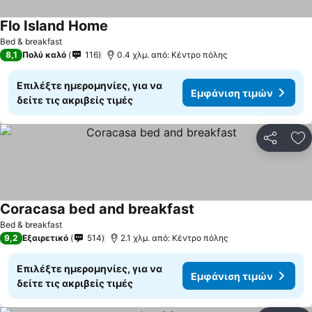
Flo Island Home
Εμφάνιση τιμών
Bed & breakfast
8,1
Πολύ καλό
116
0.4 χλμ. από: Κέντρο πόλης
Επιλέξτε ημερομηνίες, για να
Εμφάνιση τιμών
δείτε τις ακριβείς τιμές
Κοινοποί
Πρ
Coracasa bed and breakfast
Εμφάνιση τιμών
Bed & breakfast
9,2
Εξαιρετικό
514
2.1 χλμ. από: Κέντρο πόλης
Επιλέξτε ημερομηνίες, για να
Εμφάνιση τιμών
δείτε τις ακριβείς τιμές