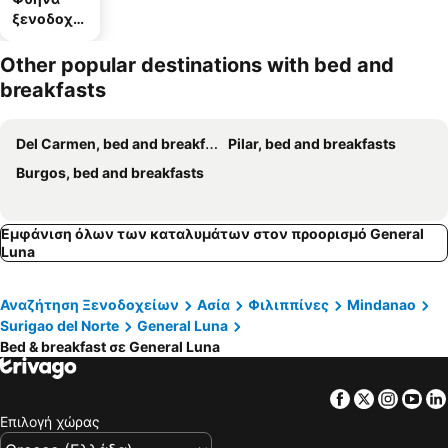
ξενοδοχεί
α
Other popular destinations with bed and
breakfasts
Del Carmen, bed and breakfasts
Pilar, bed and breakfasts
Burgos, bed and breakfasts
Εμφάνιση όλων των καταλυμάτων στον προορισμό General
Luna
Αναζήτηση Ξενοδοχείων
Ασία
Φιλιππίνες
Mindanao
Surigao del Norte
General Luna
Bed & breakfast σε General Luna
Facebook
Twitter
Insta
Yo
Επιλογή χώρας