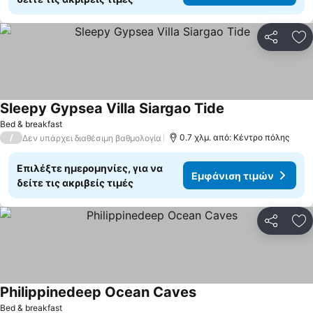
Κοινοποί
Πρ
Sleepy Gypsea Villa Siargao Tide
Εμφάνιση τιμών
Bed & breakfast
/
0.7 χλμ. από: Κέντρο πόλης
Δεν υπάρχει διαθέσιμη βαθμολογία
Επιλέξτε ημερομηνίες, για να
Εμφάνιση τιμών
δείτε τις ακριβείς τιμές
Κοινοποί
Πρ
Philippinedeep Ocean Caves
Εμφάνιση τιμών
Bed & breakfast