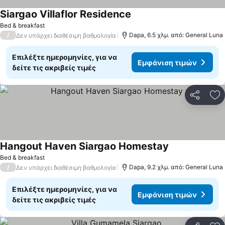
Siargao Villaflor Residence
Εμφάνιση τιμών
Bed & breakfast
/
Dapa, 6.5 χλμ. από: General Luna
Δεν υπάρχει διαθέσιμη βαθμολογία
Επιλέξτε ημερομηνίες, για να
Εμφάνιση τιμών
δείτε τις ακριβείς τιμές
Κοινοποί
Πρ
Hangout Haven Siargao Homestay
Εμφάνιση τιμ
Bed & breakfast
/
Dapa, 9.2 χλμ. από: General Luna
Δεν υπάρχει διαθέσιμη βαθμολογία
Επιλέξτε ημερομηνίες, για να
Εμφάνιση τιμών
δείτε τις ακριβείς τιμές