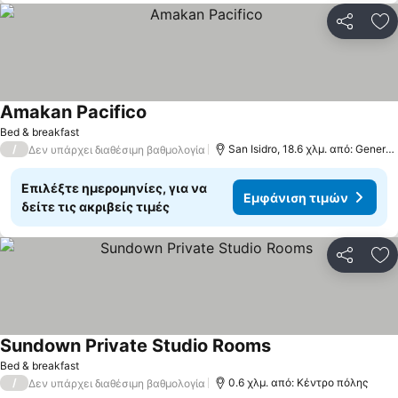
Κοινοποί
Πρ
Amakan Pacifico
Εμφάνιση τιμών
Bed & breakfast
/
San Isidro, 18.6 χλμ. από: General
Δεν υπάρχει διαθέσιμη βαθμολογία
Επιλέξτε ημερομηνίες, για να
Εμφάνιση τιμών
δείτε τις ακριβείς τιμές
Κοινοποί
Πρ
Sundown Private Studio Rooms
Εμφάνιση τιμών
Bed & breakfast
/
0.6 χλμ. από: Κέντρο πόλης
Δεν υπάρχει διαθέσιμη βαθμολογία