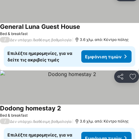
General Luna Guest House
Εμφάνιση τιμών
Bed & breakfast
/
3.6 χλμ. από: Κέντρο πόλης
Δεν υπάρχει διαθέσιμη βαθμολογία
Επιλέξτε ημερομηνίες, για να
Εμφάνιση τιμών
δείτε τις ακριβείς τιμές
Κοινοποί
Πρ
Dodong homestay 2
Εμφάνιση τιμών
Bed & breakfast
/
3.6 χλμ. από: Κέντρο πόλης
Δεν υπάρχει διαθέσιμη βαθμολογία
Επιλέξτε ημερομηνίες, για να
Εμφάνιση τιμών