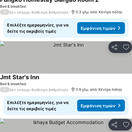
Εμφάνιση τιμ
Bed & breakfast
/
0.3 χλμ. από: Κέντρο πόλης
Δεν υπάρχει διαθέσιμη βαθμολογία
Επιλέξτε ημερομηνίες, για να
Εμφάνιση τιμών
δείτε τις ακριβείς τιμές
Κοινοποί
Πρ
Jmt Star's Inn
Εμφάνιση τιμών
Bed & breakfast
/
0.9 χλμ. από: Κέντρο πόλης
Δεν υπάρχει διαθέσιμη βαθμολογία
Επιλέξτε ημερομηνίες, για να
Εμφάνιση τιμών
δείτε τις ακριβείς τιμές
Κοινοποί
Πρ