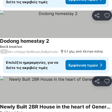
δείτε τις ακριβείς τιμές
Κοινοποί
Πρ
Dodong homestay 2
Εμφάνιση τιμών
Bed & breakfast
/
0.1 χλμ. από: Κέντρο πόλης
Δεν υπάρχει διαθέσιμη βαθμολογία
Επιλέξτε ημερομηνίες, για να
Εμφάνιση τιμών
δείτε τις ακριβείς τιμές
Κοινοποί
Πρ
Newly Built 2BR House in the heart of General Luna