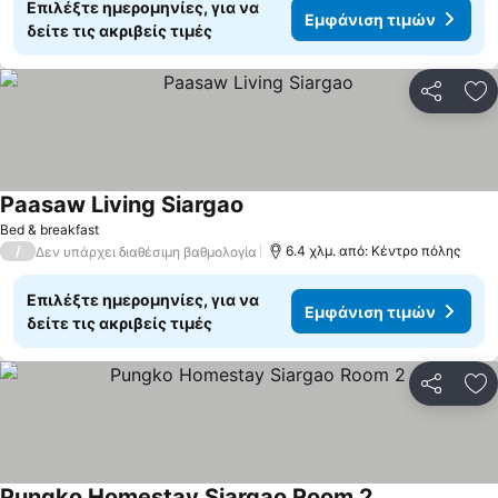
Επιλέξτε ημερομηνίες, για να
Εμφάνιση τιμών
δείτε τις ακριβείς τιμές
Κοινοποί
Πρ
Paasaw Living Siargao
Εμφάνιση τιμών
Bed & breakfast
/
6.4 χλμ. από: Κέντρο πόλης
Δεν υπάρχει διαθέσιμη βαθμολογία
Επιλέξτε ημερομηνίες, για να
Εμφάνιση τιμών
δείτε τις ακριβείς τιμές
Κοινοποί
Πρ
Pungko Homestay Siargao Room 2