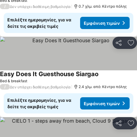
Εμφάνιση τιμών
Bed & breakfast
/
0.7 χλμ. από: Κέντρο πόλης
Δεν υπάρχει διαθέσιμη βαθμολογία
Επιλέξτε ημερομηνίες, για να
Εμφάνιση τιμών
δείτε τις ακριβείς τιμές
Κοινοποί
Πρ
Easy Does It Guesthouse Siargao
Εμφάνιση τιμών
Bed & breakfast
/
2.4 χλμ. από: Κέντρο πόλης
Δεν υπάρχει διαθέσιμη βαθμολογία
Επιλέξτε ημερομηνίες, για να
Εμφάνιση τιμών
δείτε τις ακριβείς τιμές
Κοινοποί
Πρ