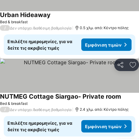
Urban Hideaway
Εμφάνιση τιμών
Bed & breakfast
/
0.5 χλμ. από: Κέντρο πόλης
Δεν υπάρχει διαθέσιμη βαθμολογία
Επιλέξτε ημερομηνίες, για να
Εμφάνιση τιμών
δείτε τις ακριβείς τιμές
Κοινοποί
Πρ
NUTMEG Cottage Siargao- Private room
Εμφάνι
Bed & breakfast
/
2.4 χλμ. από: Κέντρο πόλης
Δεν υπάρχει διαθέσιμη βαθμολογία
Επιλέξτε ημερομηνίες, για να
Εμφάνιση τιμών
δείτε τις ακριβείς τιμές