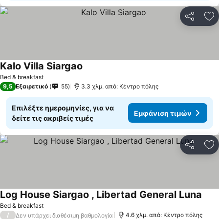
Κοινοποί
Πρ
Kalo Villa Siargao
Εμφάνιση τιμών
Bed & breakfast
9,5
Εξαιρετικό
55
3.3 χλμ. από: Κέντρο πόλης
Επιλέξτε ημερομηνίες, για να
Εμφάνιση τιμών
δείτε τις ακριβείς τιμές
Κοινοποί
Πρ
Log House Siargao , Libertad General Luna
Εμφά
Bed & breakfast
/
4.6 χλμ. από: Κέντρο πόλης
Δεν υπάρχει διαθέσιμη βαθμολογία