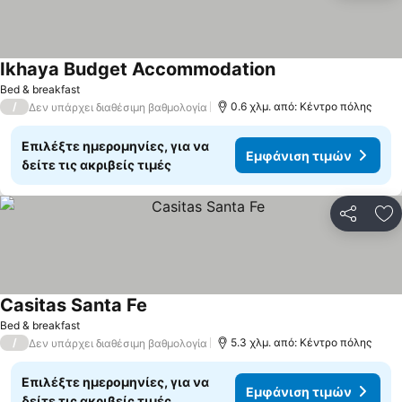
Ikhaya Budget Accommodation
Εμφάνιση τιμών
Bed & breakfast
/
0.6 χλμ. από: Κέντρο πόλης
Δεν υπάρχει διαθέσιμη βαθμολογία
Επιλέξτε ημερομηνίες, για να
Εμφάνιση τιμών
δείτε τις ακριβείς τιμές
Κοινοποί
Πρ
Casitas Santa Fe
Εμφάνιση τιμών
Bed & breakfast
/
5.3 χλμ. από: Κέντρο πόλης
Δεν υπάρχει διαθέσιμη βαθμολογία
Επιλέξτε ημερομηνίες, για να
Εμφάνιση τιμών
δείτε τις ακριβείς τιμές