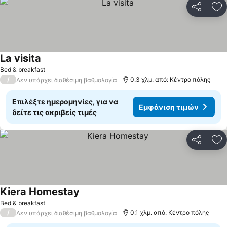
Κοινοποί
Πρ
La visita
Εμφάνιση τιμών
Bed & breakfast
/
0.3 χλμ. από: Κέντρο πόλης
Δεν υπάρχει διαθέσιμη βαθμολογία
Επιλέξτε ημερομηνίες, για να
Εμφάνιση τιμών
δείτε τις ακριβείς τιμές
Κοινοποί
Πρ
Kiera Homestay
Εμφάνιση τιμών
Bed & breakfast
/
0.1 χλμ. από: Κέντρο πόλης
Δεν υπάρχει διαθέσιμη βαθμολογία