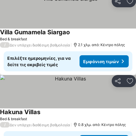
Κοινοποί
Πρ
Villa Gumamela Siargao
Εμφάνιση τιμών
Bed & breakfast
/
2.1 χλμ. από: Κέντρο πόλης
Δεν υπάρχει διαθέσιμη βαθμολογία
Επιλέξτε ημερομηνίες, για να
Εμφάνιση τιμών
δείτε τις ακριβείς τιμές
Κοινοποί
Πρ
Hakuna Villas
Εμφάνιση τιμών
Bed & breakfast
/
0.8 χλμ. από: Κέντρο πόλης
Δεν υπάρχει διαθέσιμη βαθμολογία