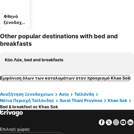
Φθηνά
ξενοδοχεί
α
Other popular destinations with bed and
breakfasts
Κάο Λάκ, bed and breakfasts
Εμφάνιση όλων των καταλυμάτων στον προορισμό Khao Sok
Αναζήτηση Ξενοδοχείων
Ασία
Ταϊλάνδη
Νότια Περιοχή Ταϊλάνδης
Surat Thani Province
Khao Sok
Bed & breakfast σε Khao Sok
Facebook
Twitter
Insta
Yo
Επιλογή χώρας