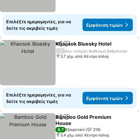
Επιλέξτε ημερομηνίες, για να
Εμφάνιση τιμών
δείτε τις ακριβείς τιμές
Khaosok Bluesky Hotel
Κοινοποίηση
Προσθήκη στα αγαπημένα
/
Δεν υπάρχει διαθέσιμη βαθμολογία
5.7 χλμ. από: Κέντρο πόλης
Επιλέξτε ημερομηνίες, για να
Εμφάνιση τιμών
δείτε τις ακριβείς τιμές
Bamboo Gold Premium
Κοινοποίηση
Προσθήκη στα αγαπημένα
House
8,7
Εξαιρετικό
216
5.4 χλμ. από: Κέντρο πόλης