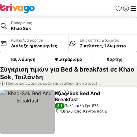
Αγαπημέν
Σύνδε
Με
Προορισμός
Khao Sok
Άφιξη/Αναχώρηση
Επισκέπτες & δωμάτια
Διάλεξε ημερομηνίες
2 πελάτες, 1 δωμάτιο
Ταξινόμηση
Φιλτράρισμα
Χάρτης
Σύγκριση τιμών για Bed & breakfast σε Khao
Sok, Ταϊλάνδη
Πώς οι πληρωμές σε εμάς επηρεάζουν την κατάταξη
Khao-Sok Bed And
Κοινοποίηση
Προσθήκη στα αγαπημένα
Breakfast
8,1
Πολύ καλό
578
4.8 χλμ. από: Κέντρο πόλης