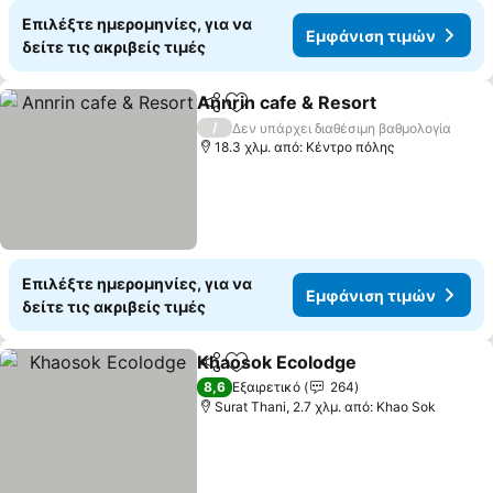
Επιλέξτε ημερομηνίες, για να
Εμφάνιση τιμών
δείτε τις ακριβείς τιμές
Annrin cafe & Resort
Κοινοποίηση
Προσθήκη στα αγαπημένα
/
Δεν υπάρχει διαθέσιμη βαθμολογία
18.3 χλμ. από: Κέντρο πόλης
Επιλέξτε ημερομηνίες, για να
Εμφάνιση τιμών
δείτε τις ακριβείς τιμές
Khaosok Ecolodge
Κοινοποίηση
Προσθήκη στα αγαπημένα
8,6
Εξαιρετικό
264
Surat Thani, 2.7 χλμ. από: Khao Sok