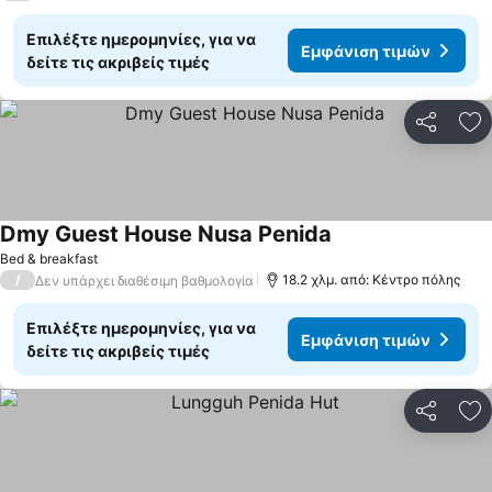
Επιλέξτε ημερομηνίες, για να
Εμφάνιση τιμών
δείτε τις ακριβείς τιμές
Κοινοποί
Πρ
Dmy Guest House Nusa Penida
Bed & breakfast
/
18.2 χλμ. από: Κέντρο πόλης
Δεν υπάρχει διαθέσιμη βαθμολογία
Επιλέξτε ημερομηνίες, για να
Εμφάνιση τιμών
δείτε τις ακριβείς τιμές
Κοινοποί
Πρ