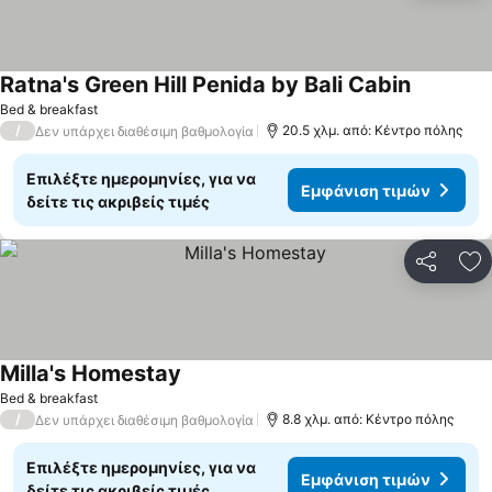
Ratna's Green Hill Penida by Bali Cabin
Bed & breakfast
/
20.5 χλμ. από: Κέντρο πόλης
Δεν υπάρχει διαθέσιμη βαθμολογία
Επιλέξτε ημερομηνίες, για να
Εμφάνιση τιμών
δείτε τις ακριβείς τιμές
Κοινοποί
Πρ
Milla's Homestay
Bed & breakfast
/
8.8 χλμ. από: Κέντρο πόλης
Δεν υπάρχει διαθέσιμη βαθμολογία
Επιλέξτε ημερομηνίες, για να
Εμφάνιση τιμών
δείτε τις ακριβείς τιμές