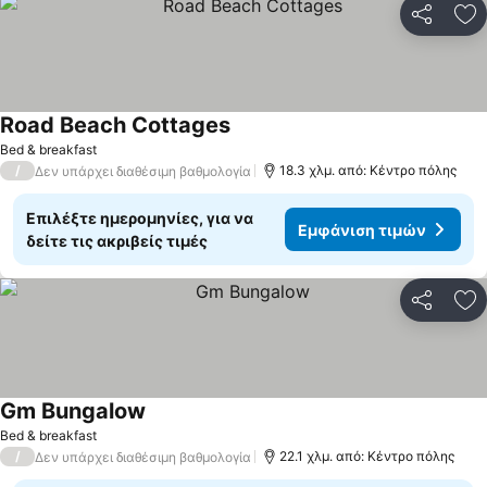
Κοινοποί
Πρ
Road Beach Cottages
Bed & breakfast
/
18.3 χλμ. από: Κέντρο πόλης
Δεν υπάρχει διαθέσιμη βαθμολογία
Επιλέξτε ημερομηνίες, για να
Εμφάνιση τιμών
δείτε τις ακριβείς τιμές
Κοινοποί
Πρ
Gm Bungalow
Bed & breakfast
/
22.1 χλμ. από: Κέντρο πόλης
Δεν υπάρχει διαθέσιμη βαθμολογία