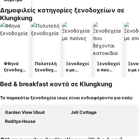
Δημοφιλείς κατηγορίες ξενοδοχείων σε
Klungkung
Φθηνά
Πολυτελή
Ξενοδοχεί
Ξενοδοχεί
Ξενο
ξενοδοχεί
ξενοδοχεί
α με
α που
α με
α
α
πισίνες
δέχονται
κατοικίδι
Bed & breakfast κοντά σε Klungkung
α
Τα παρακάτω ξενοδοχεία ίσως είναι ενδιαφέροντα για εσάς:
Garden View Ubud
Jati Cottage
Raditya House