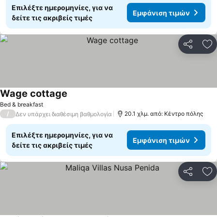
Επιλέξτε ημερομηνίες, για να
Εμφάνιση τιμών
δείτε τις ακριβείς τιμές
Κοινοποί
Πρ
Wage cottage
Bed & breakfast
/
20.1 χλμ. από: Κέντρο πόλης
Δεν υπάρχει διαθέσιμη βαθμολογία
Επιλέξτε ημερομηνίες, για να
Εμφάνιση τιμών
δείτε τις ακριβείς τιμές
Κοινοποί
Πρ