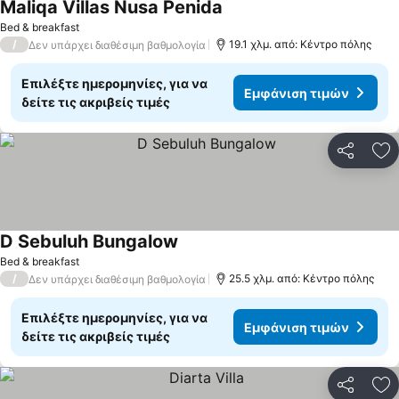
Maliqa Villas Nusa Penida
Bed & breakfast
/
19.1 χλμ. από: Κέντρο πόλης
Δεν υπάρχει διαθέσιμη βαθμολογία
Επιλέξτε ημερομηνίες, για να
Εμφάνιση τιμών
δείτε τις ακριβείς τιμές
Κοινοποί
Πρ
D Sebuluh Bungalow
Bed & breakfast
/
25.5 χλμ. από: Κέντρο πόλης
Δεν υπάρχει διαθέσιμη βαθμολογία
Επιλέξτε ημερομηνίες, για να
Εμφάνιση τιμών
δείτε τις ακριβείς τιμές
Κοινοποί
Πρ