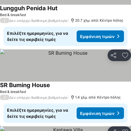
Lungguh Penida Hut
Bed & breakfast
/
20.7 χλμ. από: Κέντρο πόλης
Δεν υπάρχει διαθέσιμη βαθμολογία
Επιλέξτε ημερομηνίες, για να
Εμφάνιση τιμών
δείτε τις ακριβείς τιμές
Κοινοποί
Πρ
SR Buming House
Bed & breakfast
/
1.4 χλμ. από: Κέντρο πόλης
Δεν υπάρχει διαθέσιμη βαθμολογία
Επιλέξτε ημερομηνίες, για να
Εμφάνιση τιμών
δείτε τις ακριβείς τιμές