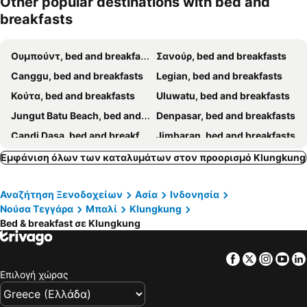
Other popular destinations with bed and
breakfasts
Ουμπούντ, bed and breakfasts
Σανούρ, bed and breakfasts
Canggu, bed and breakfasts
Legian, bed and breakfasts
Κούτα, bed and breakfasts
Uluwatu, bed and breakfasts
Jungut Batu Beach, bed and breakfasts
Denpasar, bed and breakfasts
Candi Dasa, bed and breakfasts
Jimbaran, bed and breakfasts
Σεμινιάκ, bed and breakfasts
Gianyar, bed and breakfasts
Εμφάνιση όλων των καταλυμάτων στον προορισμό Klungkung
Ungasan, bed and breakfasts
Badung, bed and breakfasts
Αναζήτηση Ξενοδοχείων
Ασία
Ινδονησία
Mushroom Bay, bed and breakfasts
Amed, bed and breakfasts
Νούσα Τεγγάρα
Μπαλί
Klungkung
Karangasem, bed and breakfasts
Νούσα Ντούα, bed and breakfasts
Bed & breakfast σε Klungkung
Bangli, bed and breakfasts
Tabanan, bed and breakfasts
Kintamani, bed and breakfasts
Tanjung Benoa, bed and breakfasts
Facebook
Twitter
Insta
Yo
Επιλογή χώρας
Tulamben, bed and breakfasts
Padang Bai, bed and breakfasts
Baturiti, bed and breakfasts
Semarapura, bed and breakfasts