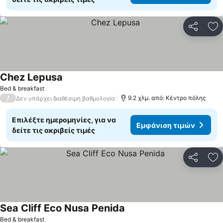
Κοινοποί
Πρ
Chez Lepusa
Bed & breakfast
/
9.2 χλμ. από: Κέντρο πόλης
Δεν υπάρχει διαθέσιμη βαθμολογία
Επιλέξτε ημερομηνίες, για να
Εμφάνιση τιμών
δείτε τις ακριβείς τιμές
Κοινοποί
Πρ
Sea Cliff Eco Nusa Penida
Bed & breakfast