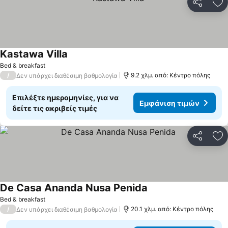
Κοινοποί
Πρ
Kastawa Villa
Bed & breakfast
/
9.2 χλμ. από: Κέντρο πόλης
Δεν υπάρχει διαθέσιμη βαθμολογία
Επιλέξτε ημερομηνίες, για να
Εμφάνιση τιμών
δείτε τις ακριβείς τιμές
Κοινοποί
Πρ
De Casa Ananda Nusa Penida
Bed & breakfast
/
20.1 χλμ. από: Κέντρο πόλης
Δεν υπάρχει διαθέσιμη βαθμολογία