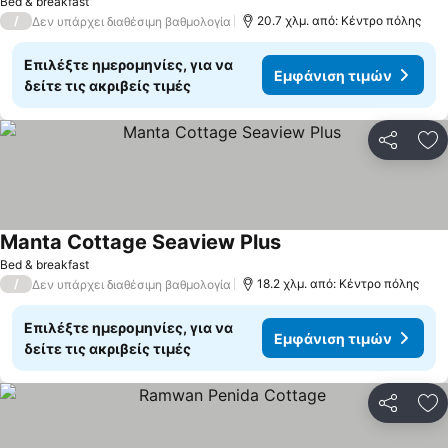
Bed & breakfast
/
20.7 χλμ. από: Κέντρο πόλης
Δεν υπάρχει διαθέσιμη βαθμολογία
Επιλέξτε ημερομηνίες, για να
Εμφάνιση τιμών
δείτε τις ακριβείς τιμές
Κοινοποί
Πρ
Manta Cottage Seaview Plus
Bed & breakfast
/
18.2 χλμ. από: Κέντρο πόλης
Δεν υπάρχει διαθέσιμη βαθμολογία
Επιλέξτε ημερομηνίες, για να
Εμφάνιση τιμών
δείτε τις ακριβείς τιμές
Κοινοποί
Πρ