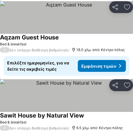
Κοινοποί
Πρ
Aqzam Guest House
Bed & breakfast
/
18.0 χλμ. από: Κέντρο πόλης
Δεν υπάρχει διαθέσιμη βαθμολογία
Επιλέξτε ημερομηνίες, για να
Εμφάνιση τιμών
δείτε τις ακριβείς τιμές
Κοινοποί
Πρ
Sawit House by Natural View
Bed & breakfast
/
6.5 χλμ. από: Κέντρο πόλης
Δεν υπάρχει διαθέσιμη βαθμολογία