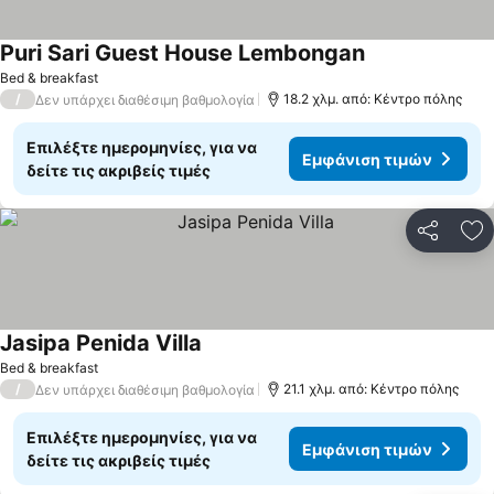
Puri Sari Guest House Lembongan
Bed & breakfast
/
18.2 χλμ. από: Κέντρο πόλης
Δεν υπάρχει διαθέσιμη βαθμολογία
Επιλέξτε ημερομηνίες, για να
Εμφάνιση τιμών
δείτε τις ακριβείς τιμές
Κοινοποί
Πρ
Jasipa Penida Villa
Bed & breakfast
/
21.1 χλμ. από: Κέντρο πόλης
Δεν υπάρχει διαθέσιμη βαθμολογία
Επιλέξτε ημερομηνίες, για να
Εμφάνιση τιμών
δείτε τις ακριβείς τιμές