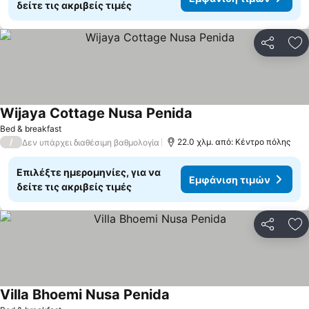
δείτε τις ακριβείς τιμές
Κοινοποί
Πρ
Wijaya Cottage Nusa Penida
Bed & breakfast
/
22.0 χλμ. από: Κέντρο πόλης
Δεν υπάρχει διαθέσιμη βαθμολογία
Επιλέξτε ημερομηνίες, για να
Εμφάνιση τιμών
δείτε τις ακριβείς τιμές
Κοινοποί
Πρ
Villa Bhoemi Nusa Penida