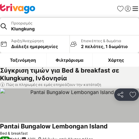
Αγαπημέν
Σύνδε
Με
Προορισμός
Klungkung
Άφιξη/Αναχώρηση
Επισκέπτες & δωμάτια
Διάλεξε ημερομηνίες
2 πελάτες, 1 δωμάτιο
Ταξινόμηση
Φιλτράρισμα
Χάρτης
Σύγκριση τιμών για Bed & breakfast σε
Klungkung, Ινδονησία
Πώς οι πληρωμές σε εμάς επηρεάζουν την κατάταξη
Κοινοποί
Πρ
Pantai Bungalow Lembongan Island
Bed & breakfast