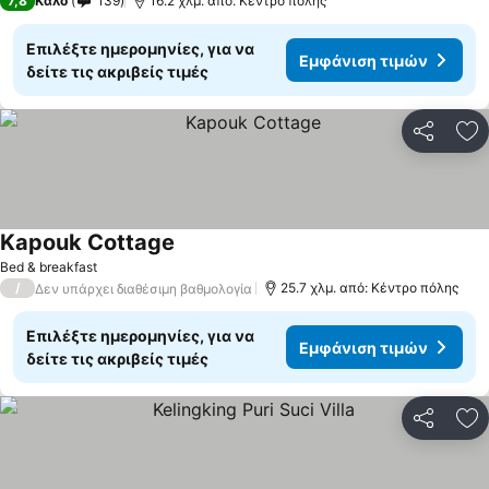
7,8
Καλό
139
16.2 χλμ. από: Κέντρο πόλης
Επιλέξτε ημερομηνίες, για να
Εμφάνιση τιμών
δείτε τις ακριβείς τιμές
Κοινοποί
Πρ
Kapouk Cottage
Bed & breakfast
/
25.7 χλμ. από: Κέντρο πόλης
Δεν υπάρχει διαθέσιμη βαθμολογία
Επιλέξτε ημερομηνίες, για να
Εμφάνιση τιμών
δείτε τις ακριβείς τιμές
Κοινοποί
Πρ