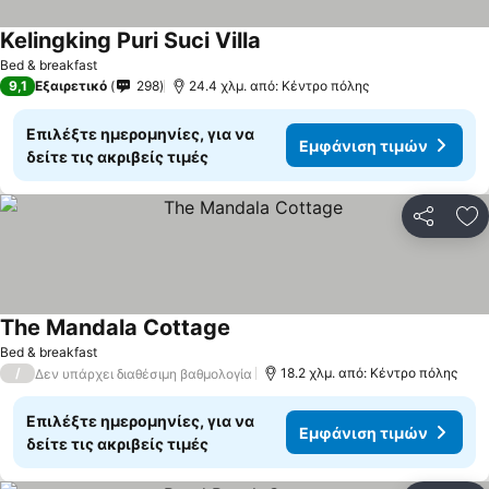
Kelingking Puri Suci Villa
Bed & breakfast
9,1
Εξαιρετικό
298
24.4 χλμ. από: Κέντρο πόλης
Επιλέξτε ημερομηνίες, για να
Εμφάνιση τιμών
δείτε τις ακριβείς τιμές
Κοινοποί
Πρ
The Mandala Cottage
Bed & breakfast
/
18.2 χλμ. από: Κέντρο πόλης
Δεν υπάρχει διαθέσιμη βαθμολογία
Επιλέξτε ημερομηνίες, για να
Εμφάνιση τιμών
δείτε τις ακριβείς τιμές