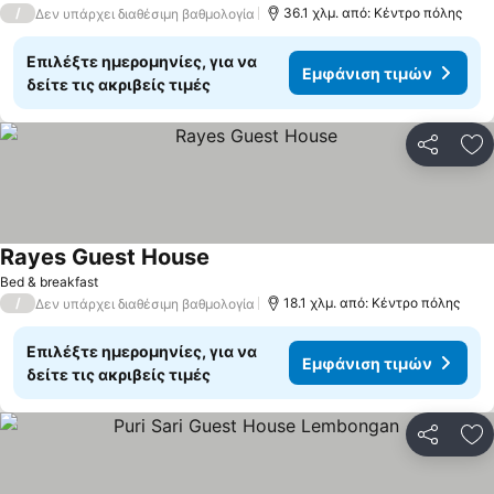
/
36.1 χλμ. από: Κέντρο πόλης
Δεν υπάρχει διαθέσιμη βαθμολογία
Επιλέξτε ημερομηνίες, για να
Εμφάνιση τιμών
δείτε τις ακριβείς τιμές
Κοινοποί
Πρ
Rayes Guest House
Bed & breakfast
/
18.1 χλμ. από: Κέντρο πόλης
Δεν υπάρχει διαθέσιμη βαθμολογία
Επιλέξτε ημερομηνίες, για να
Εμφάνιση τιμών
δείτε τις ακριβείς τιμές
Κοινοποί
Πρ