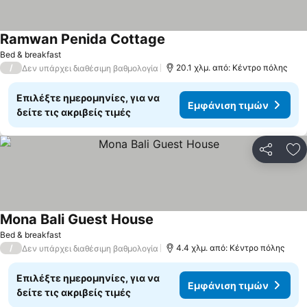
Ramwan Penida Cottage
Bed & breakfast
/
20.1 χλμ. από: Κέντρο πόλης
Δεν υπάρχει διαθέσιμη βαθμολογία
Επιλέξτε ημερομηνίες, για να
Εμφάνιση τιμών
δείτε τις ακριβείς τιμές
Κοινοποί
Πρ
Mona Bali Guest House
Bed & breakfast
/
4.4 χλμ. από: Κέντρο πόλης
Δεν υπάρχει διαθέσιμη βαθμολογία
Επιλέξτε ημερομηνίες, για να
Εμφάνιση τιμών
δείτε τις ακριβείς τιμές