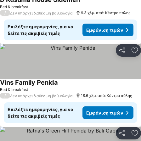
Bed & breakfast
/
9.3 χλμ. από: Κέντρο πόλης
Δεν υπάρχει διαθέσιμη βαθμολογία
Επιλέξτε ημερομηνίες, για να
Εμφάνιση τιμών
δείτε τις ακριβείς τιμές
Κοινοποί
Πρ
Vins Family Penida
Bed & breakfast
/
18.6 χλμ. από: Κέντρο πόλης
Δεν υπάρχει διαθέσιμη βαθμολογία
Επιλέξτε ημερομηνίες, για να
Εμφάνιση τιμών
δείτε τις ακριβείς τιμές
Κοινοποί
Πρ