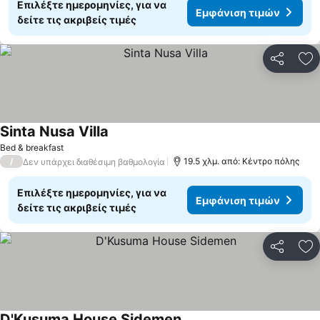
Επιλέξτε ημερομηνίες, για να
Εμφάνιση τιμών
δείτε τις ακριβείς τιμές
Κοινοποί
Πρ
Sinta Nusa Villa
Bed & breakfast
/
19.5 χλμ. από: Κέντρο πόλης
Δεν υπάρχει διαθέσιμη βαθμολογία
Επιλέξτε ημερομηνίες, για να
Εμφάνιση τιμών
δείτε τις ακριβείς τιμές
Κοινοποί
Πρ
D'Kusuma House Sidemen