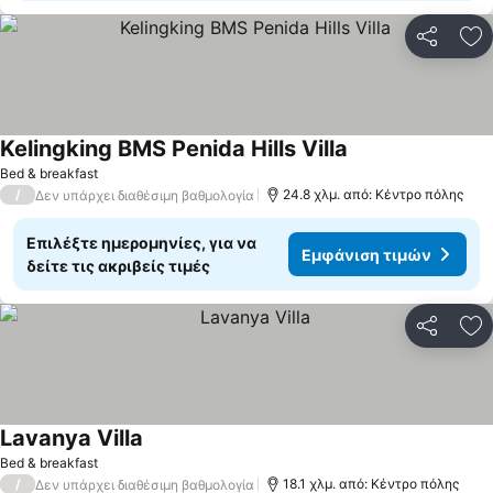
Κοινοποί
Πρ
Kelingking BMS Penida Hills Villa
Bed & breakfast
/
24.8 χλμ. από: Κέντρο πόλης
Δεν υπάρχει διαθέσιμη βαθμολογία
Επιλέξτε ημερομηνίες, για να
Εμφάνιση τιμών
δείτε τις ακριβείς τιμές
Κοινοποί
Πρ
Lavanya Villa
Bed & breakfast
/
18.1 χλμ. από: Κέντρο πόλης
Δεν υπάρχει διαθέσιμη βαθμολογία