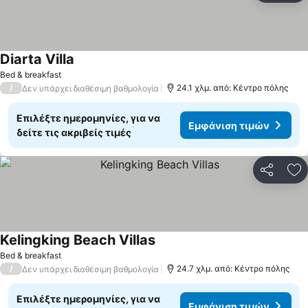
Diarta Villa
Bed & breakfast
/
24.1 χλμ. από: Κέντρο πόλης
Δεν υπάρχει διαθέσιμη βαθμολογία
Επιλέξτε ημερομηνίες, για να
Εμφάνιση τιμών
δείτε τις ακριβείς τιμές
Κοινοποί
Πρ
Kelingking Beach Villas
Bed & breakfast
/
24.7 χλμ. από: Κέντρο πόλης
Δεν υπάρχει διαθέσιμη βαθμολογία
Επιλέξτε ημερομηνίες, για να
Εμφάνιση τιμών