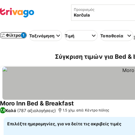
Προορισμός
Φίλτρα
1
Ταξινόμηση
Τιμή
Τοποθεσία
Σύγκριση τιμών για Bed & 
Moro Inn Bed & Breakfast
Εμφάνιση τιμών
Καλό
(787 αξιολογήσεις)
7,6
1.5 χλμ. από: Κέντρο πόλης
Επιλέξτε ημερομηνίες, για να δείτε τις ακριβείς τιμές