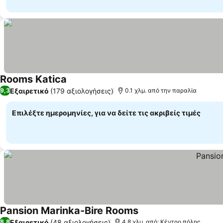
Rooms Katica
Εμφάνιση τιμών
Εξαιρετικό
(179 αξιολογήσεις)
9,3
0.1 χλμ. από την παραλία
Επιλέξτε ημερομηνίες, για να δείτε τις ακριβείς τιμές
Pansion Marinka-Bire Rooms
Εμφάνιση τιμών
Εξαιρετικό
(48 αξιολογήσεις)
8,8
4.8 χλμ. από: Κέντρο πόλης