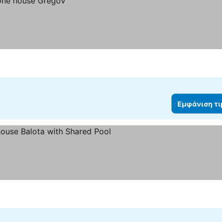
Εμφάνιση τ
μφάνιση τιμών