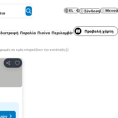
EL · €
Μενού
Σύνδεση
τιο
Προβολή χάρτη
ιδιατροφή
Παραλία
Πισίνα
Περιλαμβάνεται πρωινό
Επιπλωμέ
ηρωμές σε εμάς επηρεάζουν την κατάταξη
Προσθήκη στα αγαπημένα
Κοινοποίηση
ιμών