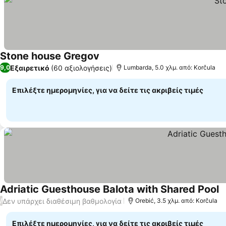
Stone house Gregov
Εμφάνιση τιμών
Εξαιρετικό
(60 αξιολογήσεις)
9,0
Lumbarda, 5.0 χλμ. από: Korčula
Επιλέξτε ημερομηνίες, για να δείτε τις ακριβείς τιμές
Adriatic Guesthouse Balota with Shared Pool
Ε
Δεν υπάρχει διαθέσιμη βαθμολογία
/
Orebić, 3.5 χλμ. από: Korčula
Επιλέξτε ημερομηνίες, για να δείτε τις ακριβείς τιμές