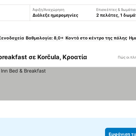
Άφιξη/Αναχώρηση
Επισκέπτες & δωμάτια
Διάλεξε ημερομηνίες
2 πελάτες, 1 δωμά
Ξενοδοχεία
Βαθμολογία: 8,0+
Κοντά στο κέντρο της πόλης
Ημ
breakfast σε Korčula, Κροατία
Πώς οι πλ
Εμφάνιση τ