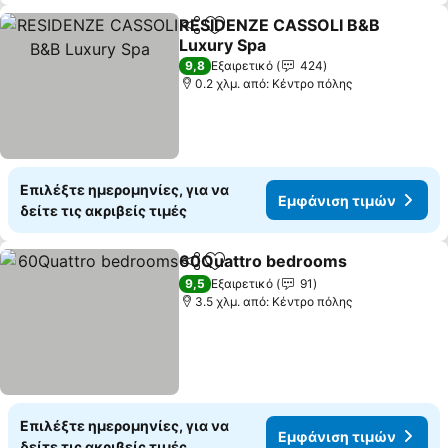
RESIDENZE CASSOLI B&B
Κοινοποίηση
Προσθήκη στα αγαπημένα
Luxury Spa
9,8
Εξαιρετικό
424
0.2 χλμ. από: Κέντρο πόλης
Επιλέξτε ημερομηνίες, για να
Εμφάνιση τιμών
δείτε τις ακριβείς τιμές
60Quattro bedrooms
Κοινοποίηση
Προσθήκη στα αγαπημένα
9,5
Εξαιρετικό
91
3.5 χλμ. από: Κέντρο πόλης
Επιλέξτε ημερομηνίες, για να
Εμφάνιση τιμών
δείτε τις ακριβείς τιμές