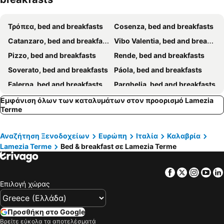
Τρόπεα, bed and breakfasts
Cosenza, bed and breakfasts
Catanzaro, bed and breakfasts
Vibo Valentia, bed and breakfasts
Pizzo, bed and breakfasts
Rende, bed and breakfasts
Soverato, bed and breakfasts
Páola, bed and breakfasts
Falerna, bed and breakfasts
Parghelia, bed and breakfasts
Filandari, bed and breakfasts
Drapia, bed and breakfasts
Εμφάνιση όλων των καταλυμάτων στον προορισμό Lamezia
Terme
Mileto, bed and breakfasts
Briatico, bed and breakfasts
Rose, bed and breakfasts
Spezzano della Sila, bed and breakfasts
Αναζήτηση Ξενοδοχείων
Ευρώπη
Ιταλία
Καλαβρία
Zambrone, bed and breakfasts
Montalto Uffugo, bed and breakfasts
Lamezia Terme
Bed & breakfast σε Lamezia Terme
Sellia Marina, bed and breakfasts
San Giovanni in Fiore, bed and breakfasts
Facebook
Twitter
Insta
Yo
Amantea, bed and breakfasts
Carpanzano, bed and breakfasts
Επιλογή χώρας
Davoli, bed and breakfasts
San Costantino Calabro, bed and breakfasts
Montepaone, bed and breakfasts
San Sostene, bed and breakfasts
Προσθήκη στο Google
Marano Marchesato, bed and breakfasts
Spezzano Piccolo, bed and breakfasts
Βρείτε εύκολα τα αποτελέσματά