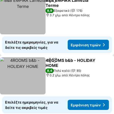
B&B EMPIRA Lamezia
Κοινοποίηση
Προσθήκη στα αγαπημένα
Terme
8,9
Εξαιρετικό
176
3.7 χλμ. από: Κέντρο πόλης
Επιλέξτε ημερομηνίες, για να
Εμφάνιση τιμών
δείτε τις ακριβείς τιμές
4ROOMS b&b - HOLIDAY
Κοινοποίηση
Προσθήκη στα αγαπημένα
HOME
8,4
Πολύ καλό
85
0.2 χλμ. από: Κέντρο πόλης
Επιλέξτε ημερομηνίες, για να
Εμφάνιση τιμών
δείτε τις ακριβείς τιμές