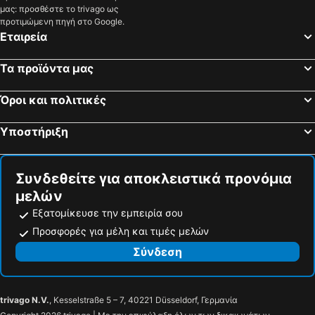
Campora san Giovanni, bed and breakfasts
Belmonte Calabro, bed and breakfasts
μας: προσθέστε το trivago ως
προτιμώμενη πηγή στο Google.
Montauro, bed and breakfasts
Marcellinara, bed and breakfasts
Εταιρεία
Rogliano, bed and breakfasts
Sant'Eufemia Lamezia, bed and breakfasts
Τα προϊόντα μας
Curinga, bed and breakfasts
Badolato, bed and breakfasts
Serra S. Bruno, bed and breakfasts
San Lucido, bed and breakfasts
Όροι και πολιτικές
Cotronei, bed and breakfasts
Mendicino, bed and breakfasts
Aiello Calabro, bed and breakfasts
San Pietro a Maida, bed and breakfasts
Υποστήριξη
Carolei, bed and breakfasts
Jonadi, bed and breakfasts
Συνδεθείτε για αποκλειστικά προνόμια
μελών
Εξατομίκευσε την εμπειρία σου
Προσφορές για μέλη και τιμές μελών
Σύνδεση
trivago N.V.
, Kesselstraße 5 – 7, 40221 Düsseldorf, Γερμανία