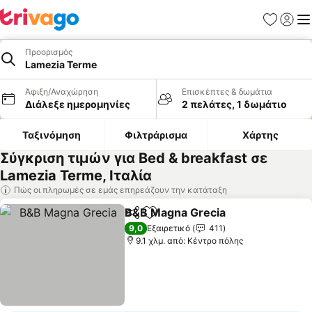
Αγαπημέν
Σύνδε
Με
Προορισμός
Lamezia Terme
Άφιξη/Αναχώρηση
Επισκέπτες & δωμάτια
Διάλεξε ημερομηνίες
2 πελάτες, 1 δωμάτιο
Ταξινόμηση
Φιλτράρισμα
Χάρτης
Σύγκριση τιμών για Bed & breakfast σε
Lamezia Terme, Ιταλία
Πώς οι πληρωμές σε εμάς επηρεάζουν την κατάταξη
B&B Magna Grecia
Κοινοποίηση
Προσθήκη στα αγαπημένα
9,0
Εξαιρετικό
411
9.1 χλμ. από: Κέντρο πόλης