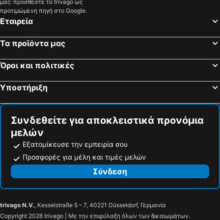
μας: προσθέστε το trivago ως
Schignano, bed and breakfasts
Pero, bed and breakfasts
προτιμώμενη πηγή στο Google.
Εταιρεία
Merone, bed and breakfasts
San Donato Milanese, bed and breakfasts
Monza, bed and breakfasts
Brunate, bed and breakfasts
Τα προϊόντα μας
Porto Ceresio, bed and breakfasts
Piantedo, bed and breakfasts
Όροι και πολιτικές
Menaggio, bed and breakfasts
Capriate San Gervasio, bed and breakfasts
Carugate, bed and breakfasts
Cavallasca, bed and breakfasts
Υποστήριξη
Mantello, bed and breakfasts
Lentate sul Seveso, bed and breakfasts
Sesto San Giovanni, bed and breakfasts
Seriate, bed and breakfasts
Συνδεθείτε για αποκλειστικά προνόμια
μελών
Εξατομίκευσε την εμπειρία σου
Προσφορές για μέλη και τιμές μελών
Σύνδεση
trivago N.V.
, Kesselstraße 5 – 7, 40221 Düsseldorf, Γερμανία
Copyright 2026 trivago | Με την επιφύλαξη όλων των δικαιωμάτων.