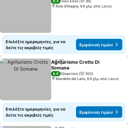
8,3
Πολύ καλό
85
Rota d’Imagna, 9.6 χλμ. από: Lecco
Επιλέξτε ημερομηνίες, για να
Εμφάνιση τιμών
δείτε τις ακριβείς τιμές
Agriturismo Crotto Di
Κοινοποίηση
Προσθήκη στα αγαπημένα
Somana
8,6
Εξαιρετικό
623
Mandello del Lario, 9.9 χλμ. από: Lecco
Επιλέξτε ημερομηνίες, για να
Εμφάνιση τιμών
δείτε τις ακριβείς τιμές