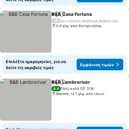
B&B Casa Fortuna
Κοινοποίηση
Προσθήκη στα αγαπημένα
/
Δεν υπάρχει διαθέσιμη βαθμολογία
0.4 χλμ. από: Κέντρο πόλης
Επιλέξτε ημερομηνίες, για να
Εμφάνιση τιμών
δείτε τις ακριβείς τιμές
B&B Lambroriver
Κοινοποίηση
Προσθήκη στα αγαπημένα
8,4
Πολύ καλό
319
Merone, 13.7 χλμ. από: Lecco