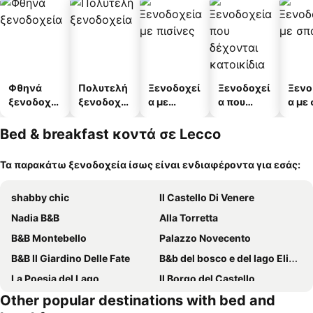
Φθηνά
Πολυτελή
Ξενοδοχεί
Ξενοδοχεί
Ξενο
ξενοδοχεί
ξενοδοχεί
α με
α που
α με
α
α
πισίνες
δέχονται
κατοικίδι
Bed & breakfast κοντά σε Lecco
α
Τα παρακάτω ξενοδοχεία ίσως είναι ενδιαφέροντα για εσάς:
shabby chic
Il Castello Di Venere
Nadia B&B
Alla Torretta
B&B Montebello
Palazzo Novecento
B&B Il Giardino Delle Fate
B&b del bosco e del lago Elimar
La Poesia del Lago
Il Borgo del Castello
Other popular destinations with bed and
Agriturismo Crotto Di Somana
B&B Lambroriver