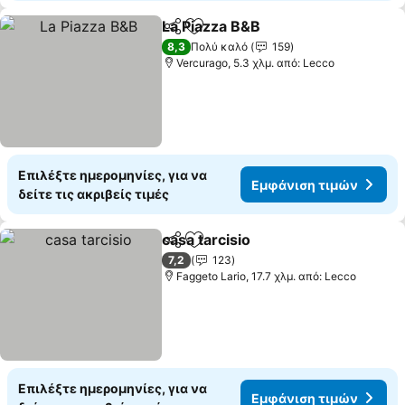
La Piazza B&B
Κοινοποίηση
Προσθήκη στα αγαπημένα
8,3
Πολύ καλό
159
Vercurago, 5.3 χλμ. από: Lecco
Επιλέξτε ημερομηνίες, για να
Εμφάνιση τιμών
δείτε τις ακριβείς τιμές
casa tarcisio
Κοινοποίηση
Προσθήκη στα αγαπημένα
7,2
123
Faggeto Lario, 17.7 χλμ. από: Lecco
Επιλέξτε ημερομηνίες, για να
Εμφάνιση τιμών