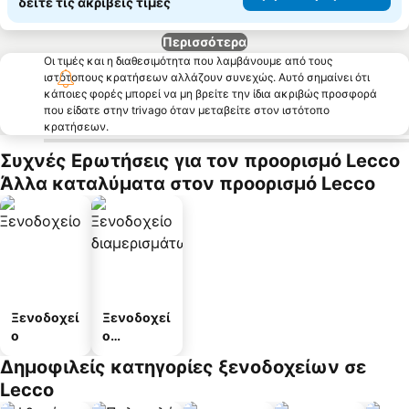
δείτε τις ακριβείς τιμές
Περισσότερα
Οι τιμές και η διαθεσιμότητα που λαμβάνουμε από τους
ιστότοπους κρατήσεων αλλάζουν συνεχώς. Αυτό σημαίνει ότι
κάποιες φορές μπορεί να μη βρείτε την ίδια ακριβώς προσφορά
που είδατε στην trivago όταν μεταβείτε στον ιστότοπο
κρατήσεων.
Συχνές Ερωτήσεις για τον προορισμό Lecco
Άλλα καταλύματα στον προορισμό Lecco
Ξενοδοχεί
Ξενοδοχεί
ο
ο
διαμερισμ
Δημοφιλείς κατηγορίες ξενοδοχείων σε
άτων
Lecco