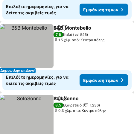
Επιλέξτε ημερομηνίες, για να
Εμφάνιση τιμών
δείτε τις ακριβείς τιμές
B&B Montebello
Κοινοποίηση
Προσθήκη στα αγαπημένα
7,6
Καλό
545
1.5 χλμ. από: Κέντρο πόλης
Δημοφιλής επιλογή
Επιλέξτε ημερομηνίες, για να
Εμφάνιση τιμών
δείτε τις ακριβείς τιμές
SoloSonno
Κοινοποίηση
Προσθήκη στα αγαπημένα
8,5
Εξαιρετικό
1.236
0.3 χλμ. από: Κέντρο πόλης