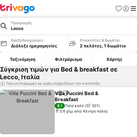
Αγαπημέν
Σύνδε
Με
Προορισμός
Lecco
Άφιξη/Αναχώρηση
Επισκέπτες & δωμάτια
Διάλεξε ημερομηνίες
2 πελάτες, 1 δωμάτιο
Ταξινόμηση
Φιλτράρισμα
Χάρτης
Σύγκριση τιμών για Bed & breakfast σε
Lecco, Ιταλία
Πώς οι πληρωμές σε εμάς επηρεάζουν την κατάταξη
Villa Puccini Bed &
Κοινοποίηση
Προσθήκη στα αγαπημένα
Breakfast
8,1
Πολύ καλό
501
3.6 χλμ. από: Κέντρο πόλης