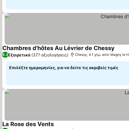
Chambres d'hôtes Au Lévrier de Chessy
Εμφάν
Εξαιρετικό
(377 αξιολογήσεις)
9,3
Chessy, 4.1 χλμ. από: Magny le 
Επιλέξτε ημερομηνίες, για να δείτε τις ακριβείς τιμές
La Rose des Vents
Εμφάνιση τιμών