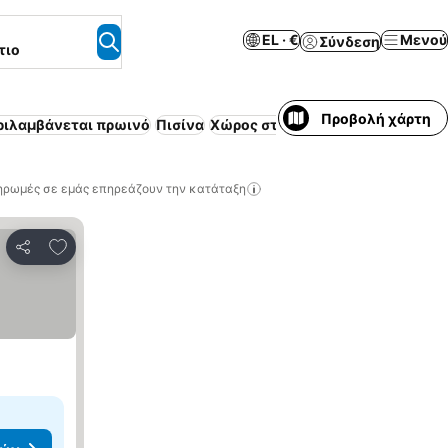
EL · €
Μενού
Σύνδεση
τιο
Προβολή χάρτη
ριλαμβάνεται πρωινό
Πισίνα
Χώρος στάθμευσης
Επιπλωμένο 
ηρωμές σε εμάς επηρεάζουν την κατάταξη
Προσθήκη στα αγαπημένα
Κοινοποίηση