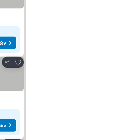
μών
Προσθήκη στα αγαπημένα
Κοινοποίηση
μών