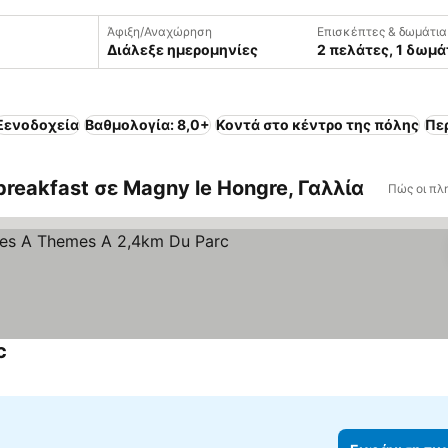
Άφιξη/Αναχώρηση
Επισκέπτες & δωμάτια
Διάλεξε ημερομηνίες
2 πελάτες, 1 δωμά
Ξενοδοχεία
Βαθμολογία: 8,0+
Κοντά στο κέντρο της πόλης
Πε
breakfast σε Magny le Hongre, Γαλλία
Πώς οι πλ
c
Εμφάνιση τιμών