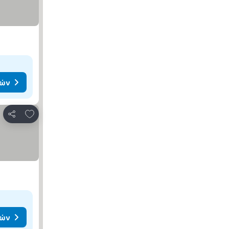
μών
Προσθήκη στα αγαπημένα
Κοινοποίηση
μών