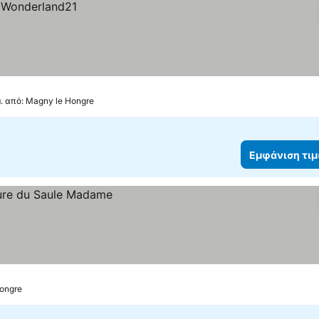
μ. από: Magny le Hongre
Εμφάνιση τι
Hongre