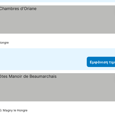
Hongre
Εμφάνιση τι
μφάνιση τιμών
ό: Magny le Hongre