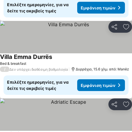
Επιλέξτε ημερομηνίες, για να
Εμφάνιση τιμών
δείτε τις ακριβείς τιμές
Κοινοποί
Πρ
Villa Emma Durrës
Εμφάνιση τιμών
Bed & breakfast
/
Δυρράχιο, 15.6 χλμ. από: Manëz
Δεν υπάρχει διαθέσιμη βαθμολογία
Επιλέξτε ημερομηνίες, για να
Εμφάνιση τιμών
δείτε τις ακριβείς τιμές
Κοινοποί
Πρ