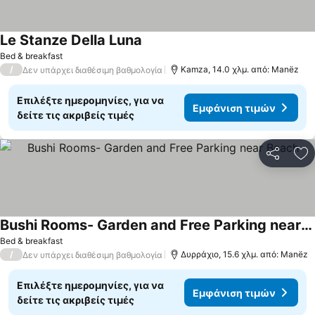
Le Stanze Della Luna
Εμφάνιση τιμών
Bed & breakfast
/
Kamza, 14.0 χλμ. από: Manëz
Δεν υπάρχει διαθέσιμη βαθμολογία
Επιλέξτε ημερομηνίες, για να
Εμφάνιση τιμών
δείτε τις ακριβείς τιμές
Κοινοποί
Πρ
Bushi Rooms- Garden and Free Parking near Beach
Εμφάνιση τιμών
Bed & breakfast
/
Δυρράχιο, 15.6 χλμ. από: Manëz
Δεν υπάρχει διαθέσιμη βαθμολογία
Επιλέξτε ημερομηνίες, για να
Εμφάνιση τιμών
δείτε τις ακριβείς τιμές