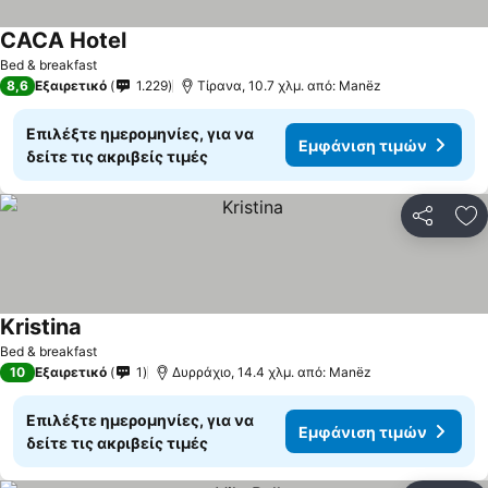
CACA Hotel
Εμφάνιση τιμών
Bed & breakfast
8,6
Εξαιρετικό
1.229
Τίρανα, 10.7 χλμ. από: Manëz
Επιλέξτε ημερομηνίες, για να
Εμφάνιση τιμών
δείτε τις ακριβείς τιμές
Κοινοποί
Πρ
Kristina
Εμφάνιση τιμών
Bed & breakfast
10
Εξαιρετικό
1
Δυρράχιο, 14.4 χλμ. από: Manëz
Επιλέξτε ημερομηνίες, για να
Εμφάνιση τιμών
δείτε τις ακριβείς τιμές