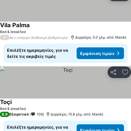
Vila Palma
Εμφάνιση τιμών
Bed & breakfast
/
Δυρράχιο, 5.0 χλμ. από: Manëz
Δεν υπάρχει διαθέσιμη βαθμολογία
Επιλέξτε ημερομηνίες, για να
Εμφάνιση τιμών
δείτε τις ακριβείς τιμές
Κοινοποί
Πρ
Toçi
Εμφάνιση τιμών
Bed & breakfast
8,9
Εξαιρετικό
106
Δυρράχιο, 15.8 χλμ. από: Manëz
Επιλέξτε ημερομηνίες, για να
Εμφάνιση τιμών