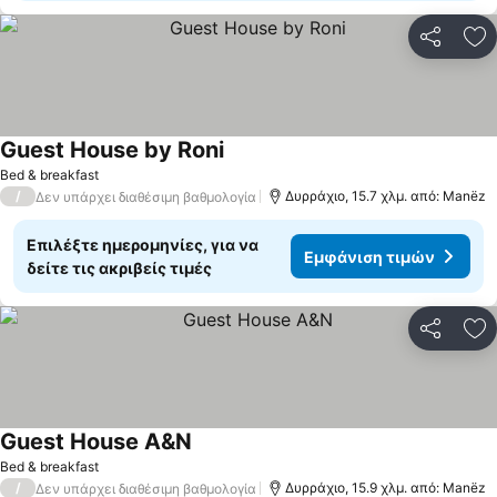
Κοινοποί
Πρ
Guest House by Roni
Εμφάνιση τιμών
Bed & breakfast
/
Δυρράχιο, 15.7 χλμ. από: Manëz
Δεν υπάρχει διαθέσιμη βαθμολογία
Επιλέξτε ημερομηνίες, για να
Εμφάνιση τιμών
δείτε τις ακριβείς τιμές
Κοινοποί
Πρ
Guest House A&N
Εμφάνιση τιμών
Bed & breakfast
/
Δυρράχιο, 15.9 χλμ. από: Manëz
Δεν υπάρχει διαθέσιμη βαθμολογία