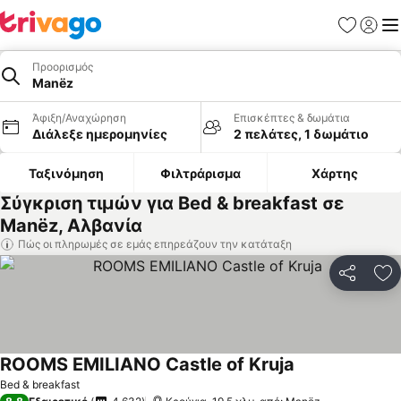
Αγαπημέν
Σύνδε
Με
Προορισμός
Manëz
Άφιξη/Αναχώρηση
Επισκέπτες & δωμάτια
Διάλεξε ημερομηνίες
2 πελάτες, 1 δωμάτιο
Ταξινόμηση
Φιλτράρισμα
Χάρτης
Σύγκριση τιμών για Bed & breakfast σε
Manëz, Αλβανία
Πώς οι πληρωμές σε εμάς επηρεάζουν την κατάταξη
Κοινοποί
Πρ
ROOMS EMILIANO Castle of Kruja
Εμφάνιση τιμώ
Bed & breakfast