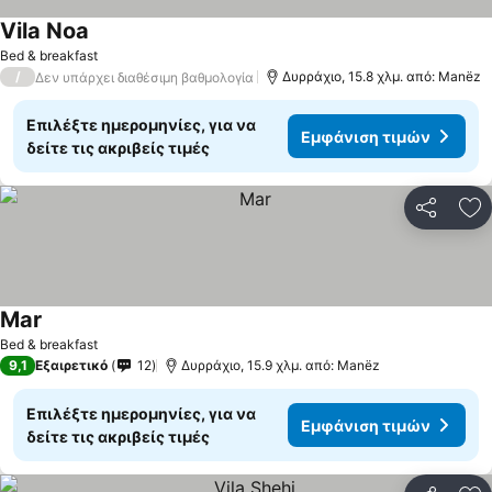
Vila Noa
Εμφάνιση τιμών
Bed & breakfast
/
Δυρράχιο, 15.8 χλμ. από: Manëz
Δεν υπάρχει διαθέσιμη βαθμολογία
Επιλέξτε ημερομηνίες, για να
Εμφάνιση τιμών
δείτε τις ακριβείς τιμές
Κοινοποί
Πρ
Mar
Εμφάνιση τιμών
Bed & breakfast
9,1
Εξαιρετικό
12
Δυρράχιο, 15.9 χλμ. από: Manëz
Επιλέξτε ημερομηνίες, για να
Εμφάνιση τιμών
δείτε τις ακριβείς τιμές