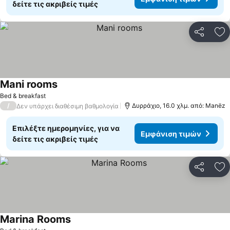
δείτε τις ακριβείς τιμές
Κοινοποί
Πρ
Mani rooms
Εμφάνιση τιμών
Bed & breakfast
/
Δυρράχιο, 16.0 χλμ. από: Manëz
Δεν υπάρχει διαθέσιμη βαθμολογία
Επιλέξτε ημερομηνίες, για να
Εμφάνιση τιμών
δείτε τις ακριβείς τιμές
Κοινοποί
Πρ
Marina Rooms
Εμφάνιση τιμών