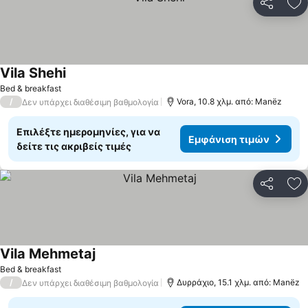
Κοινοποί
Πρ
Vila Shehi
Εμφάνιση τιμών
Bed & breakfast
/
Vora, 10.8 χλμ. από: Manëz
Δεν υπάρχει διαθέσιμη βαθμολογία
Επιλέξτε ημερομηνίες, για να
Εμφάνιση τιμών
δείτε τις ακριβείς τιμές
Κοινοποί
Πρ
Vila Mehmetaj
Εμφάνιση τιμών
Bed & breakfast
/
Δυρράχιο, 15.1 χλμ. από: Manëz
Δεν υπάρχει διαθέσιμη βαθμολογία