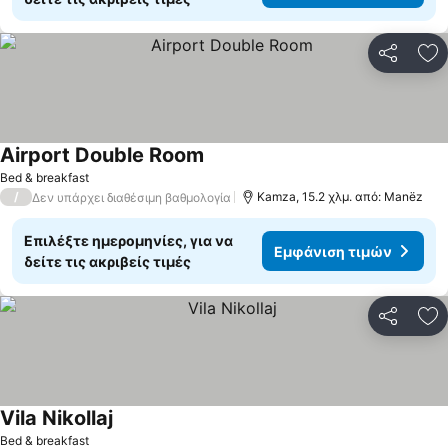
Κοινοποί
Πρ
Airport Double Room
Εμφάνιση τιμών
Bed & breakfast
/
Kamza, 15.2 χλμ. από: Manëz
Δεν υπάρχει διαθέσιμη βαθμολογία
Επιλέξτε ημερομηνίες, για να
Εμφάνιση τιμών
δείτε τις ακριβείς τιμές
Κοινοποί
Πρ
Vila Nikollaj
Εμφάνιση τιμών
Bed & breakfast