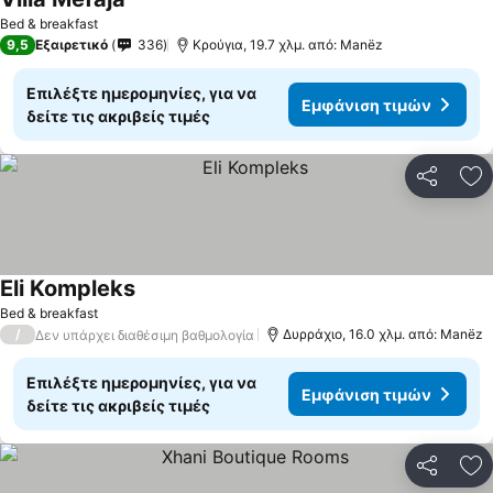
Εμφάνιση τιμών
Bed & breakfast
9,5
Εξαιρετικό
336
Κρούγια, 19.7 χλμ. από: Manëz
Επιλέξτε ημερομηνίες, για να
Εμφάνιση τιμών
δείτε τις ακριβείς τιμές
Κοινοποί
Πρ
Eli Kompleks
Εμφάνιση τιμών
Bed & breakfast
/
Δυρράχιο, 16.0 χλμ. από: Manëz
Δεν υπάρχει διαθέσιμη βαθμολογία
Επιλέξτε ημερομηνίες, για να
Εμφάνιση τιμών
δείτε τις ακριβείς τιμές
Κοινοποί
Πρ