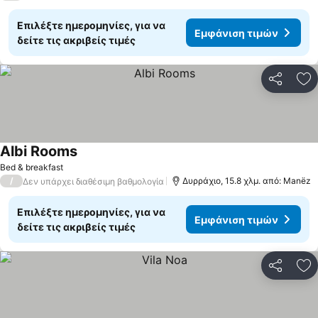
Επιλέξτε ημερομηνίες, για να
Εμφάνιση τιμών
δείτε τις ακριβείς τιμές
Κοινοποί
Πρ
Albi Rooms
Εμφάνιση τιμών
Bed & breakfast
/
Δυρράχιο, 15.8 χλμ. από: Manëz
Δεν υπάρχει διαθέσιμη βαθμολογία
Επιλέξτε ημερομηνίες, για να
Εμφάνιση τιμών
δείτε τις ακριβείς τιμές
Κοινοποί
Πρ