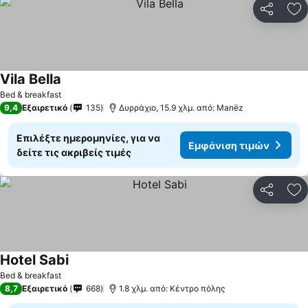
Κοινοποί
Πρ
Vila Bella
Εμφάνιση τιμών
Bed & breakfast
9,4
Εξαιρετικό
135
Δυρράχιο, 15.9 χλμ. από: Manëz
Επιλέξτε ημερομηνίες, για να
Εμφάνιση τιμών
δείτε τις ακριβείς τιμές
Κοινοποί
Πρ
Hotel Sabi
Εμφάνιση τιμών
Bed & breakfast
8,7
Εξαιρετικό
668
1.8 χλμ. από: Κέντρο πόλης