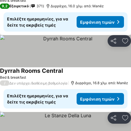
Bed & breakfast
9,2
Εξαιρετικό
371
Δυρράχιο, 16.0 χλμ. από: Manëz
Επιλέξτε ημερομηνίες, για να
Εμφάνιση τιμών
δείτε τις ακριβείς τιμές
Κοινοποί
Πρ
Dyrrah Rooms Central
Εμφάνιση τιμών
Bed & breakfast
/
Δυρράχιο, 16.8 χλμ. από: Manëz
Δεν υπάρχει διαθέσιμη βαθμολογία
Επιλέξτε ημερομηνίες, για να
Εμφάνιση τιμών
δείτε τις ακριβείς τιμές
Κοινοποί
Πρ