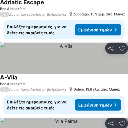
Adriatic Escape
Εμφάνιση τιμών
Bed & breakfast
/
Δυρράχιο, 15.9 χλμ. από: Manëz
Δεν υπάρχει διαθέσιμη βαθμολογία
Επιλέξτε ημερομηνίες, για να
Εμφάνιση τιμών
δείτε τις ακριβείς τιμές
Κοινοποί
Πρ
A-Vila
Εμφάνιση τιμών
Bed & breakfast
/
Golem, 19.6 χλμ. από: Manëz
Δεν υπάρχει διαθέσιμη βαθμολογία
Επιλέξτε ημερομηνίες, για να
Εμφάνιση τιμών
δείτε τις ακριβείς τιμές
Κοινοποί
Πρ