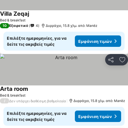
Villa Zeqaj
Εμφάνιση τιμών
Bed & breakfast
10
Εξαιρετικό
4
Δυρράχιο, 15.8 χλμ. από: Manëz
Επιλέξτε ημερομηνίες, για να
Εμφάνιση τιμών
δείτε τις ακριβείς τιμές
Κοινοποί
Πρ
Arta room
Εμφάνιση τιμών
Bed & breakfast
/
Δυρράχιο, 15.8 χλμ. από: Manëz
Δεν υπάρχει διαθέσιμη βαθμολογία
Επιλέξτε ημερομηνίες, για να
Εμφάνιση τιμών
δείτε τις ακριβείς τιμές