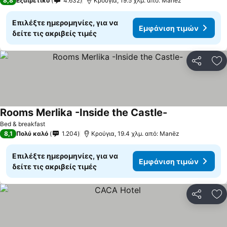
8,8
Εξαιρετικό
4.632
Κρούγια, 19.5 χλμ. από: Manëz
Επιλέξτε ημερομηνίες, για να
Εμφάνιση τιμών
δείτε τις ακριβείς τιμές
Κοινοποί
Πρ
Rooms Merlika -Inside the Castle-
Εμφάνιση τιμώ
Bed & breakfast
8,1
Πολύ καλό
1.204
Κρούγια, 19.4 χλμ. από: Manëz
Επιλέξτε ημερομηνίες, για να
Εμφάνιση τιμών
δείτε τις ακριβείς τιμές
Κοινοποί
Πρ