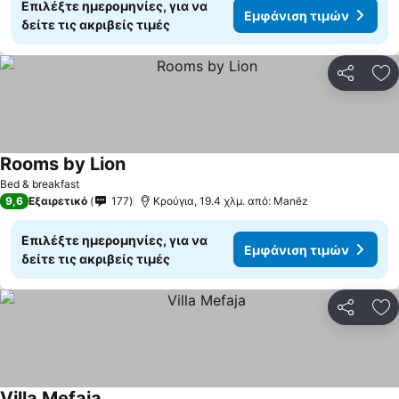
Επιλέξτε ημερομηνίες, για να
Εμφάνιση τιμών
δείτε τις ακριβείς τιμές
Κοινοποί
Πρ
Rooms by Lion
Εμφάνιση τιμών
Bed & breakfast
9,6
Εξαιρετικό
177
Κρούγια, 19.4 χλμ. από: Manëz
Επιλέξτε ημερομηνίες, για να
Εμφάνιση τιμών
δείτε τις ακριβείς τιμές
Κοινοποί
Πρ
Villa Mefaja