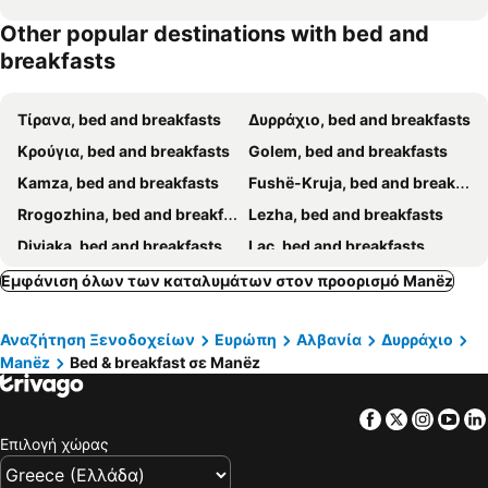
Other popular destinations with bed and
breakfasts
Τίρανα, bed and breakfasts
Δυρράχιο, bed and breakfasts
Κρούγια, bed and breakfasts
Golem, bed and breakfasts
Kamza, bed and breakfasts
Fushë-Kruja, bed and breakfasts
Rrogozhina, bed and breakfasts
Lezha, bed and breakfasts
Divjaka, bed and breakfasts
Laç, bed and breakfasts
Rubik, bed and breakfasts
Kavaja, bed and breakfasts
Εμφάνιση όλων των καταλυμάτων στον προορισμό Manëz
Vora, bed and breakfasts
Klos, bed and breakfasts
Αναζήτηση Ξενοδοχείων
Ευρώπη
Αλβανία
Δυρράχιο
Manëz
Bed & breakfast σε Manëz
Facebook
Twitter
Insta
Yo
Επιλογή χώρας