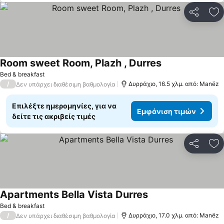
Κοινοποί
Πρ
Room sweet Room, Plazh , Durres
Εμφάνιση τιμών
Bed & breakfast
/
Δυρράχιο, 16.5 χλμ. από: Manëz
Δεν υπάρχει διαθέσιμη βαθμολογία
Επιλέξτε ημερομηνίες, για να
Εμφάνιση τιμών
δείτε τις ακριβείς τιμές
Κοινοποί
Πρ
Apartments Bella Vista Durres
Εμφάνιση τιμών
Bed & breakfast
/
Δυρράχιο, 17.0 χλμ. από: Manëz
Δεν υπάρχει διαθέσιμη βαθμολογία