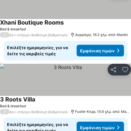
Xhani Boutique Rooms
Εμφάνιση τιμών
Bed & breakfast
/
Δυρράχιο, 16.2 χλμ. από: Manëz
Δεν υπάρχει διαθέσιμη βαθμολογία
Επιλέξτε ημερομηνίες, για να
Εμφάνιση τιμών
δείτε τις ακριβείς τιμές
Κοινοποί
Πρ
3 Roots Villa
Εμφάνιση τιμών
Bed & breakfast
/
Fushë-Kruja, 15.6 χλμ. από: Manë
Δεν υπάρχει διαθέσιμη βαθμολογία
Επιλέξτε ημερομηνίες, για να
Εμφάνιση τιμών
δείτε τις ακριβείς τιμές