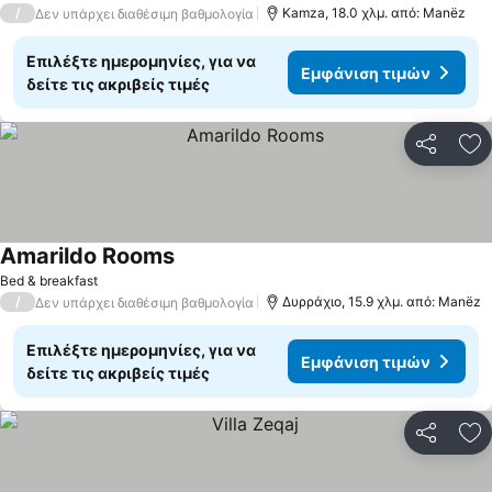
/
Kamza, 18.0 χλμ. από: Manëz
Δεν υπάρχει διαθέσιμη βαθμολογία
Επιλέξτε ημερομηνίες, για να
Εμφάνιση τιμών
δείτε τις ακριβείς τιμές
Κοινοποί
Πρ
Amarildo Rooms
Εμφάνιση τιμών
Bed & breakfast
/
Δυρράχιο, 15.9 χλμ. από: Manëz
Δεν υπάρχει διαθέσιμη βαθμολογία
Επιλέξτε ημερομηνίες, για να
Εμφάνιση τιμών
δείτε τις ακριβείς τιμές
Κοινοποί
Πρ