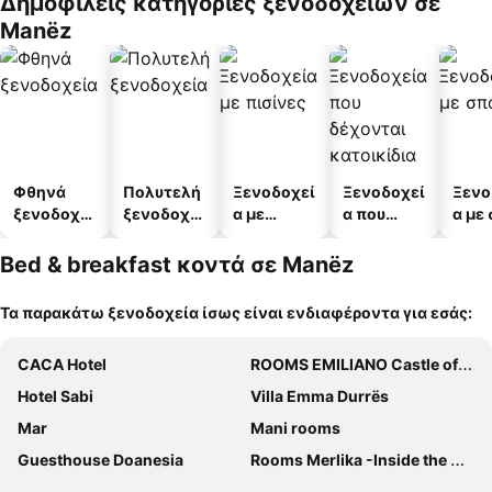
Δημοφιλείς κατηγορίες ξενοδοχείων σε
άτων
Manëz
Φθηνά
Πολυτελή
Ξενοδοχεί
Ξενοδοχεί
Ξενο
ξενοδοχεί
ξενοδοχεί
α με
α που
α με
α
α
πισίνες
δέχονται
κατοικίδι
Bed & breakfast κοντά σε Manëz
α
Τα παρακάτω ξενοδοχεία ίσως είναι ενδιαφέροντα για εσάς:
CACA Hotel
ROOMS EMILIANO Castle of Kruja
Hotel Sabi
Villa Emma Durrës
Mar
Mani rooms
Guesthouse Doanesia
Rooms Merlika -Inside the Castle-