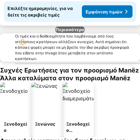
Επιλέξτε ημερομηνίες, για να
Εμφάνιση τιμών
δείτε τις ακριβείς τιμές
Περισσότερα
Οι τιμές και η διαθεσιμότητα που λαμβάνουμε από τους
ιστότοπους κρατήσεων αλλάζουν συνεχώς. Αυτό σημαίνει ότι
κάποιες φορές μπορεί να μη βρείτε την ίδια ακριβώς προσφορά
που είδατε στην trivago όταν μεταβείτε στον ιστότοπο
κρατήσεων.
Συχνές Ερωτήσεις για τον προορισμό Manëz
Άλλα καταλύματα στον προορισμό Manëz
Ξενοδοχεί
Ξενώνας
Ξενοδοχεί
ο
ο
διαμερισμ