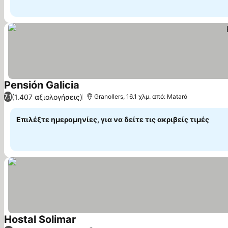
Pensión Galicia
Εμφάνιση τιμών
(1.407 αξιολογήσεις)
7,1
Granollers, 16.1 χλμ. από: Mataró
Επιλέξτε ημερομηνίες, για να δείτε τις ακριβείς τιμές
Hostal Solimar
Εμφάνιση τιμών