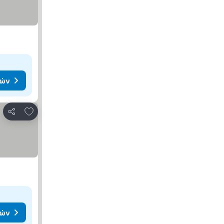
μών
Προσθήκη στα αγαπημένα
Κοινοποίηση
μών