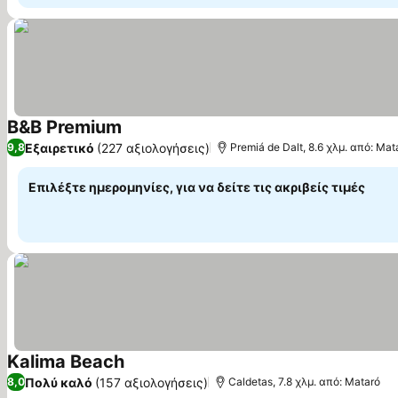
B&B Premium
Εμφάνιση τιμών
Εξαιρετικό
(227 αξιολογήσεις)
9,8
Premiá de Dalt, 8.6 χλμ. από: Mat
Επιλέξτε ημερομηνίες, για να δείτε τις ακριβείς τιμές
Kalima Beach
Εμφάνιση τιμών
Πολύ καλό
(157 αξιολογήσεις)
8,0
Caldetas, 7.8 χλμ. από: Mataró