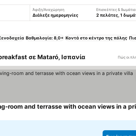
Άφιξη/Αναχώρηση
Επισκέπτες & δωμάτια
Διάλεξε ημερομηνίες
2 πελάτες, 1 δωμά
Ξενοδοχεία
Βαθμολογία: 8,0+
Κοντά στο κέντρο της πόλης
Πι
breakfast σε Mataró, Ισπανία
Πώς οι πλ