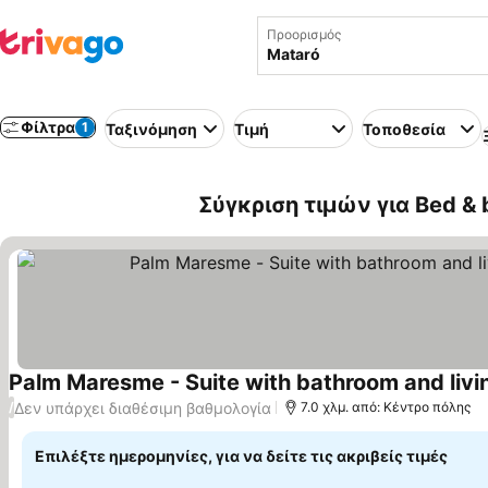
Προορισμός
Φίλτρα
1
Ταξινόμηση
Τιμή
Τοποθεσία
Σύγκριση τιμών για Bed & 
Εμφάνιση τιμών
Δεν υπάρχει διαθέσιμη βαθμολογία
/
7.0 χλμ. από: Κέντρο πόλης
Επιλέξτε ημερομηνίες, για να δείτε τις ακριβείς τιμές