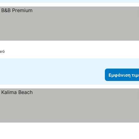
aró
Εμφάνιση τι