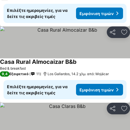
Επιλέξτε ημερομηνίες, για να
Εμφάνιση τιμών
δείτε τις ακριβείς τιμές
Κοινοποί
Πρ
Casa Rural Almocaizar B&b
Bed & breakfast
9,4
Εξαιρετικό
11
Los Gallardos, 14.2 χλμ. από: Mojácar
Επιλέξτε ημερομηνίες, για να
Εμφάνιση τιμών
δείτε τις ακριβείς τιμές
Κοινοποί
Πρ