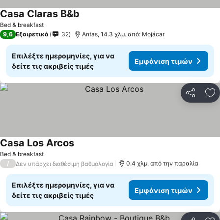
Casa Claras B&b
Bed & breakfast
9,6
Εξαιρετικό
32
Antas, 14.3 χλμ. από: Mojácar
Επιλέξτε ημερομηνίες, για να
Εμφάνιση τιμών
δείτε τις ακριβείς τιμές
Κοινοποί
Πρ
Casa Los Arcos
Bed & breakfast
/
0.4 χλμ. από την παραλία
Δεν υπάρχει διαθέσιμη βαθμολογία
Επιλέξτε ημερομηνίες, για να
Εμφάνιση τιμών
δείτε τις ακριβείς τιμές