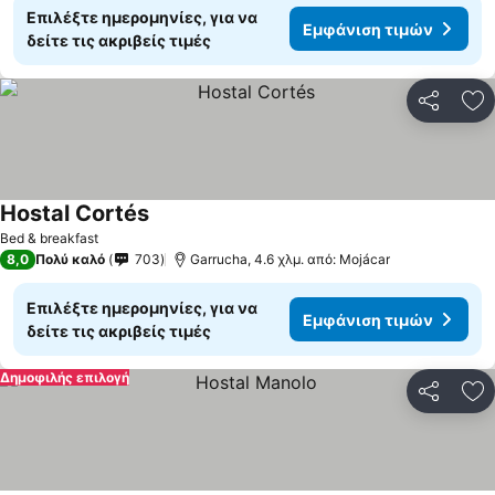
Επιλέξτε ημερομηνίες, για να
Εμφάνιση τιμών
δείτε τις ακριβείς τιμές
Κοινοποί
Πρ
Hostal Cortés
Bed & breakfast
8,0
Πολύ καλό
703
Garrucha, 4.6 χλμ. από: Mojácar
Επιλέξτε ημερομηνίες, για να
Εμφάνιση τιμών
δείτε τις ακριβείς τιμές
Δημοφιλής επιλογή
Κοινοποί
Πρ