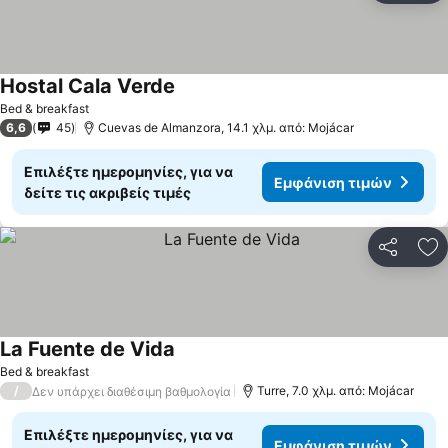
Hostal Cala Verde
Bed & breakfast
6,6
45
Cuevas de Almanzora, 14.1 χλμ. από: Mojácar
Επιλέξτε ημερομηνίες, για να
Εμφάνιση τιμών
δείτε τις ακριβείς τιμές
Κοινοποί
Πρ
La Fuente de Vida
Bed & breakfast
/
Turre, 7.0 χλμ. από: Mojácar
Δεν υπάρχει διαθέσιμη βαθμολογία
Επιλέξτε ημερομηνίες, για να
Εμφάνιση τιμών