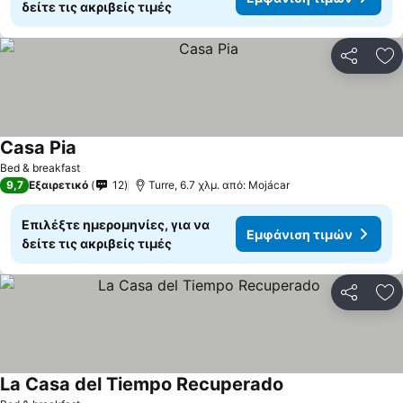
δείτε τις ακριβείς τιμές
Κοινοποί
Πρ
Casa Pia
Bed & breakfast
9,7
Εξαιρετικό
12
Turre, 6.7 χλμ. από: Mojácar
Επιλέξτε ημερομηνίες, για να
Εμφάνιση τιμών
δείτε τις ακριβείς τιμές
Κοινοποί
Πρ
La Casa del Tiempo Recuperado