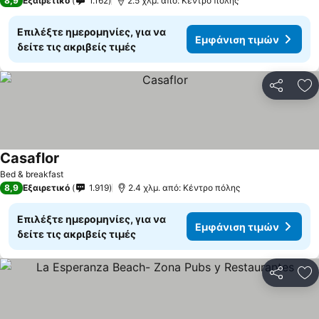
8,9
Εξαιρετικό
1.162
2.5 χλμ. από: Κέντρο πόλης
Επιλέξτε ημερομηνίες, για να
Εμφάνιση τιμών
δείτε τις ακριβείς τιμές
Κοινοποί
Πρ
Casaflor
Bed & breakfast
8,9
Εξαιρετικό
1.919
2.4 χλμ. από: Κέντρο πόλης
Επιλέξτε ημερομηνίες, για να
Εμφάνιση τιμών
δείτε τις ακριβείς τιμές
Κοινοποί
Πρ