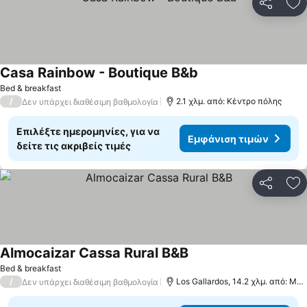
Κοινοποί
Πρ
Casa Rainbow - Boutique B&b
Bed & breakfast
/
2.1 χλμ. από: Κέντρο πόλης
Δεν υπάρχει διαθέσιμη βαθμολογία
Επιλέξτε ημερομηνίες, για να
Εμφάνιση τιμών
δείτε τις ακριβείς τιμές
Κοινοποί
Πρ
Almocaizar Cassa Rural B&B
Bed & breakfast
/
Los Gallardos, 14.2 χλμ. από: Mojácar
Δεν υπάρχει διαθέσιμη βαθμολογία