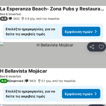
La Esperanza Beach- Zona Pubs y Restaurantes
Bed & breakfast
6,9
542
0.6 χλμ. από την παραλία
Επιλέξτε ημερομηνίες, για να
Εμφάνιση τιμών
δείτε τις ακριβείς τιμές
Κοινοποί
Πρ
H Bellavista Mojácar
Bed & breakfast
9,0
Εξαιρετικό
943
0.1 χλμ. από την παραλία
Επιλέξτε ημερομηνίες, για να
Εμφάνιση τιμών
δείτε τις ακριβείς τιμές