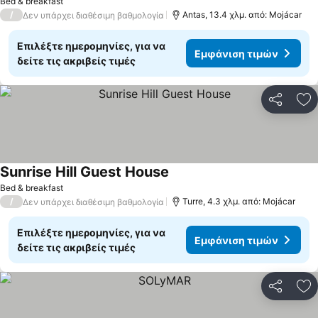
Bed & breakfast
/
Antas, 13.4 χλμ. από: Mojácar
Δεν υπάρχει διαθέσιμη βαθμολογία
Επιλέξτε ημερομηνίες, για να
Εμφάνιση τιμών
δείτε τις ακριβείς τιμές
Κοινοποί
Πρ
Sunrise Hill Guest House
Bed & breakfast
/
Turre, 4.3 χλμ. από: Mojácar
Δεν υπάρχει διαθέσιμη βαθμολογία
Επιλέξτε ημερομηνίες, για να
Εμφάνιση τιμών
δείτε τις ακριβείς τιμές
Κοινοποί
Πρ