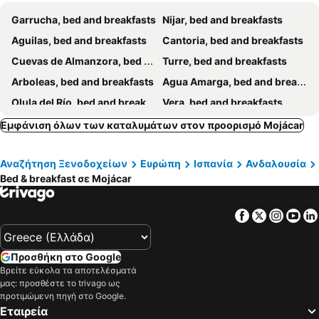
Garrucha, bed and breakfasts
Nijar, bed and breakfasts
Aguilas, bed and breakfasts
Cantoria, bed and breakfasts
Cuevas de Almanzora, bed and breakfasts
Turre, bed and breakfasts
Arboleas, bed and breakfasts
Agua Amarga, bed and breakfasts
Olula del Río, bed and breakfasts
Vera, bed and breakfasts
Zurgena, bed and breakfasts
Albox, bed and breakfasts
Εμφάνιση όλων των καταλυμάτων στον προορισμό Mojácar
Lucainena de las Torres, bed and breakfasts
Partaloa, bed and breakfasts
Αναζήτηση Ξενοδοχείων
Ευρώπη
Ισπανία
Ανδαλουσία
Antas, bed and breakfasts
Los Gallardos, bed and breakfasts
Bed & breakfast σε Mojácar
Chercos, bed and breakfasts
Tabernas, bed and breakfasts
San José, bed and breakfasts
Huércal-Overa, bed and breakfasts
Facebook
Twitter
Insta
Yo
Carboneras, bed and breakfasts
Προσθήκη στο Google
Βρείτε εύκολα τα αποτελέσματά
μας: προσθέστε το trivago ως
προτιμώμενη πηγή στο Google.
Εταιρεία