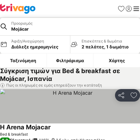
Αγαπημέν
Σύνδε
Με
Προορισμός
Mojácar
Άφιξη/Αναχώρηση
Επισκέπτες & δωμάτια
Διάλεξε ημερομηνίες
2 πελάτες, 1 δωμάτιο
Ταξινόμηση
Φιλτράρισμα
Χάρτης
Σύγκριση τιμών για Bed & breakfast σε
Mojácar, Ισπανία
Πώς οι πληρωμές σε εμάς επηρεάζουν την κατάταξη
Κοινοποί
Πρ
H Arena Mojacar
Bed & breakfast