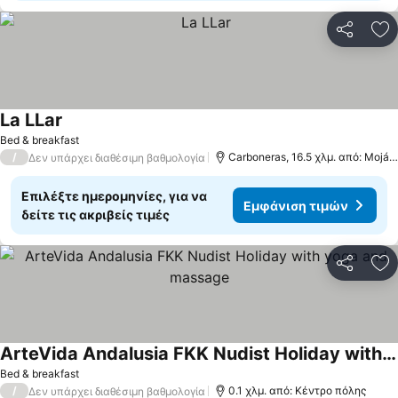
Κοινοποί
Πρ
La LLar
Bed & breakfast
/
Carboneras, 16.5 χλμ. από: Mojácar
Δεν υπάρχει διαθέσιμη βαθμολογία
Επιλέξτε ημερομηνίες, για να
Εμφάνιση τιμών
δείτε τις ακριβείς τιμές
Κοινοποί
Πρ
ArteVida Andalusia FKK Nudist Holiday with yoga and massage
Bed & breakfast
/
0.1 χλμ. από: Κέντρο πόλης
Δεν υπάρχει διαθέσιμη βαθμολογία