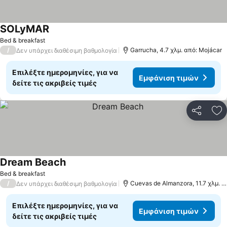
SOLyMAR
Bed & breakfast
/
Garrucha, 4.7 χλμ. από: Mojácar
Δεν υπάρχει διαθέσιμη βαθμολογία
Επιλέξτε ημερομηνίες, για να
Εμφάνιση τιμών
δείτε τις ακριβείς τιμές
Κοινοποί
Πρ
Dream Beach
Bed & breakfast
/
Cuevas de Almanzora, 11.7 χλμ. από: Mojácar
Δεν υπάρχει διαθέσιμη βαθμολογία
Επιλέξτε ημερομηνίες, για να
Εμφάνιση τιμών
δείτε τις ακριβείς τιμές