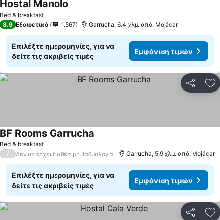
Hostal Manolo
Bed & breakfast
8,9
Εξαιρετικό
1.567
Garrucha, 6.4 χλμ. από: Mojácar
Επιλέξτε ημερομηνίες, για να
Εμφάνιση τιμών
δείτε τις ακριβείς τιμές
Κοινοποί
Πρ
BF Rooms Garrucha
Bed & breakfast
/
Garrucha, 5.9 χλμ. από: Mojácar
Δεν υπάρχει διαθέσιμη βαθμολογία
Επιλέξτε ημερομηνίες, για να
Εμφάνιση τιμών
δείτε τις ακριβείς τιμές
Κοινοποί
Πρ