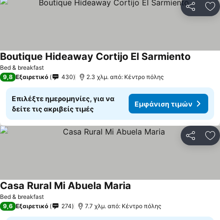
Κοινοποί
Πρ
Boutique Hideaway Cortijo El Sarmiento
Bed & breakfast
9,8
Εξαιρετικό
430
2.3 χλμ. από: Κέντρο πόλης
Επιλέξτε ημερομηνίες, για να
Εμφάνιση τιμών
δείτε τις ακριβείς τιμές
Κοινοποί
Πρ
Casa Rural Mi Abuela Maria
Bed & breakfast
9,6
Εξαιρετικό
274
7.7 χλμ. από: Κέντρο πόλης