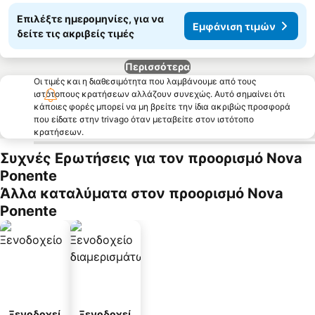
Επιλέξτε ημερομηνίες, για να
Εμφάνιση τιμών
δείτε τις ακριβείς τιμές
Περισσότερα
Οι τιμές και η διαθεσιμότητα που λαμβάνουμε από τους
ιστότοπους κρατήσεων αλλάζουν συνεχώς. Αυτό σημαίνει ότι
κάποιες φορές μπορεί να μη βρείτε την ίδια ακριβώς προσφορά
που είδατε στην trivago όταν μεταβείτε στον ιστότοπο
κρατήσεων.
Συχνές Ερωτήσεις για τον προορισμό Nova
Ponente
Άλλα καταλύματα στον προορισμό Nova
Ponente
Ξενοδοχεί
Ξενοδοχεί