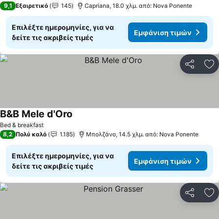
9,1
Εξαιρετικό
145
Capriana, 18.0 χλμ. από: Nova Ponente
Επιλέξτε ημερομηνίες, για να
Εμφάνιση τιμών
δείτε τις ακριβείς τιμές
Κοινοποί
Πρ
B&B Mele d'Oro
Εμφάνιση τιμών
Bed & breakfast
8,2
Πολύ καλό
1.185
Μπολζάνο, 14.5 χλμ. από: Nova Ponente
Επιλέξτε ημερομηνίες, για να
Εμφάνιση τιμών
δείτε τις ακριβείς τιμές
Κοινοποί
Πρ