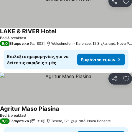
Κοινοποί
Πρ
LAKE & RIVER Hotel
Εμφάνιση τιμών
Bed & breakfast
9,0
Εξαιρετικό
802
Welschnofen - Karersee, 12.3 χλμ. από: Nova Po
Επιλέξτε ημερομηνίες, για να
Εμφάνιση τιμών
δείτε τις ακριβείς τιμές
Κοινοποί
Πρ
Agritur Maso Piasina
Εμφάνιση τιμών
Bed & breakfast
9,6
Εξαιρετικό
316
Tesero, 17.1 χλμ. από: Nova Ponente