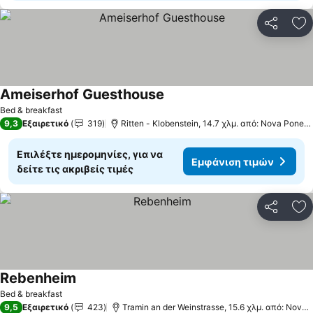
Κοινοποί
Πρ
Ameiserhof Guesthouse
Εμφάνιση τιμών
Bed & breakfast
9,3
Εξαιρετικό
319
Ritten - Klobenstein, 14.7 χλμ. από: Nova Ponent
Επιλέξτε ημερομηνίες, για να
Εμφάνιση τιμών
δείτε τις ακριβείς τιμές
Κοινοποί
Πρ
Rebenheim
Εμφάνιση τιμών
Bed & breakfast
9,5
Εξαιρετικό
423
Tramin an der Weinstrasse, 15.6 χλμ. από: Nova