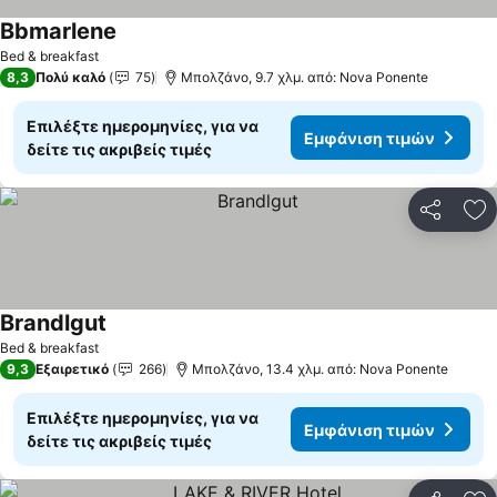
Bbmarlene
Εμφάνιση τιμών
Bed & breakfast
8,3
Πολύ καλό
75
Μπολζάνο, 9.7 χλμ. από: Nova Ponente
Επιλέξτε ημερομηνίες, για να
Εμφάνιση τιμών
δείτε τις ακριβείς τιμές
Κοινοποί
Πρ
Brandlgut
Εμφάνιση τιμών
Bed & breakfast
9,3
Εξαιρετικό
266
Μπολζάνο, 13.4 χλμ. από: Nova Ponente
Επιλέξτε ημερομηνίες, για να
Εμφάνιση τιμών
δείτε τις ακριβείς τιμές