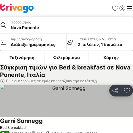
Αγαπημέν
Σύνδε
Με
Προορισμός
Nova Ponente
Άφιξη/Αναχώρηση
Επισκέπτες & δωμάτια
Διάλεξε ημερομηνίες
2 πελάτες, 1 δωμάτιο
Ταξινόμηση
Φιλτράρισμα
Χάρτης
Σύγκριση τιμών για Bed & breakfast σε Nova
Ponente, Ιταλία
Πώς οι πληρωμές σε εμάς επηρεάζουν την κατάταξη
Κοινοποί
Πρ
Garni Sonnegg
Εμφάνιση τιμών
Bed & breakfast