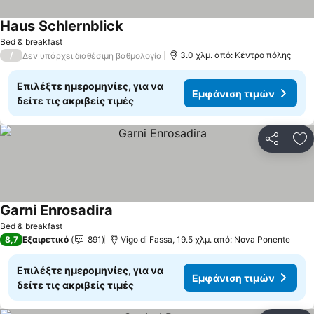
Haus Schlernblick
Εμφάνιση τιμών
Bed & breakfast
/
3.0 χλμ. από: Κέντρο πόλης
Δεν υπάρχει διαθέσιμη βαθμολογία
Επιλέξτε ημερομηνίες, για να
Εμφάνιση τιμών
δείτε τις ακριβείς τιμές
Κοινοποί
Πρ
Garni Enrosadira
Εμφάνιση τιμών
Bed & breakfast
8,7
Εξαιρετικό
891
Vigo di Fassa, 19.5 χλμ. από: Nova Ponente
Επιλέξτε ημερομηνίες, για να
Εμφάνιση τιμών
δείτε τις ακριβείς τιμές