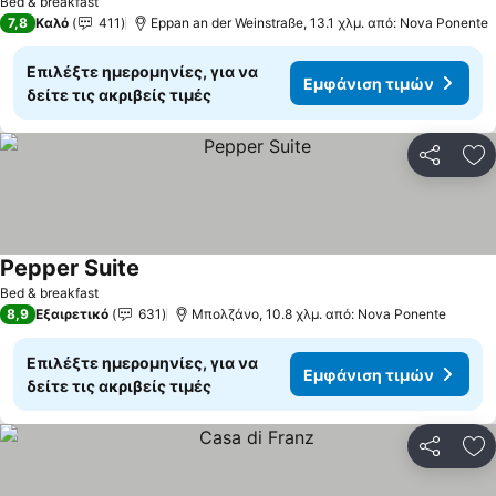
Bed & breakfast
7,8
Καλό
411
Eppan an der Weinstraße, 13.1 χλμ. από: Nova Ponente
Επιλέξτε ημερομηνίες, για να
Εμφάνιση τιμών
δείτε τις ακριβείς τιμές
Κοινοποί
Πρ
Pepper Suite
Εμφάνιση τιμών
Bed & breakfast
8,9
Εξαιρετικό
631
Μπολζάνο, 10.8 χλμ. από: Nova Ponente
Επιλέξτε ημερομηνίες, για να
Εμφάνιση τιμών
δείτε τις ακριβείς τιμές
Κοινοποί
Πρ