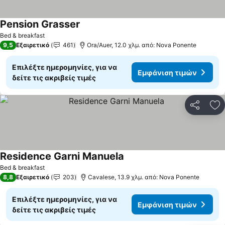
Pension Grasser
Εμφάνιση τιμών
Bed & breakfast
9,5
Εξαιρετικό
461
Ora/Auer, 12.0 χλμ. από: Nova Ponente
Επιλέξτε ημερομηνίες, για να
Εμφάνιση τιμών
δείτε τις ακριβείς τιμές
Κοινοποί
Πρ
Residence Garni Manuela
Εμφάνιση τιμών
Bed & breakfast
8,8
Εξαιρετικό
203
Cavalese, 13.9 χλμ. από: Nova Ponente
Επιλέξτε ημερομηνίες, για να
Εμφάνιση τιμών
δείτε τις ακριβείς τιμές