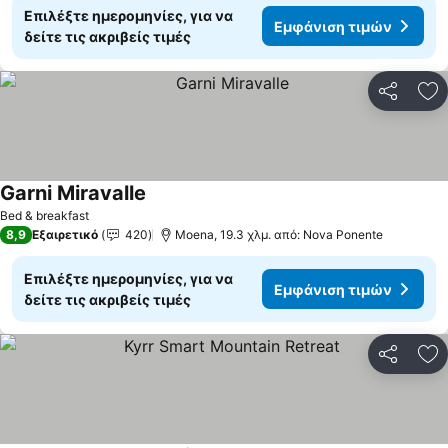
Επιλέξτε ημερομηνίες, για να
Εμφάνιση τιμών
δείτε τις ακριβείς τιμές
Κοινοποί
Πρ
Garni Miravalle
Εμφάνιση τιμών
Bed & breakfast
8,9
Εξαιρετικό
420
Moena, 19.3 χλμ. από: Nova Ponente
Επιλέξτε ημερομηνίες, για να
Εμφάνιση τιμών
δείτε τις ακριβείς τιμές
Κοινοποί
Πρ