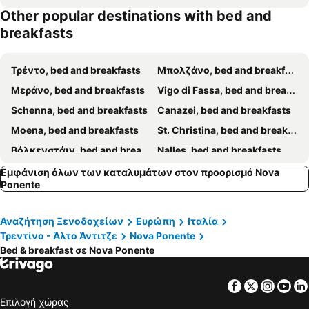
Other popular destinations with bed and
breakfasts
Τρέντο, bed and breakfasts
Μπολζάνο, bed and breakfasts
Μεράνο, bed and breakfasts
Vigo di Fassa, bed and breakfasts
Schenna, bed and breakfasts
Canazei, bed and breakfasts
Moena, bed and breakfasts
St. Christina, bed and breakfasts
Βόλκενστάιν, bed and breakfasts
Nalles, bed and breakfasts
Levico Terme, bed and breakfasts
Corvara in Badia, bed and breakfasts
Εμφάνιση όλων των καταλυμάτων στον προορισμό Nova
Ponente
Kaltern am See, bed and breakfasts
Μπρεσσανόνε, bed and breakfasts
Kastelruth, bed and breakfasts
Campitello di Fassa, bed and breakfasts
Αναζήτηση Ξενοδοχείων
Ευρώπη
Ιταλία
Mezzolombardo, bed and breakfasts
Algund, bed and breakfasts
Τρεντίνο - Άλτο Άντιτζε
Nova Ponente
Funes, bed and breakfasts
Monclassico, bed and breakfasts
Bed & breakfast σε Nova Ponente
Cavalese, bed and breakfasts
Pozza di Fassa, bed and breakfasts
Facebook
Twitter
Insta
Yo
Lana, bed and breakfasts
St. Martin in Passeier, bed and breakfasts
Επιλογή χώρας