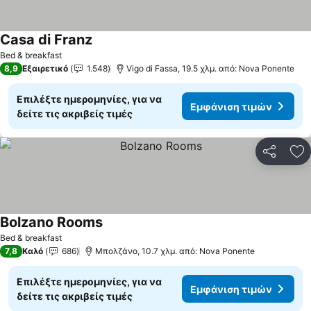
Casa di Franz
Εμφάνιση τιμών
Bed & breakfast
8,9
Εξαιρετικό
1.548
Vigo di Fassa, 19.5 χλμ. από: Nova Ponente
Επιλέξτε ημερομηνίες, για να
Εμφάνιση τιμών
δείτε τις ακριβείς τιμές
Κοινοποί
Πρ
Bolzano Rooms
Εμφάνιση τιμών
Bed & breakfast
7,8
Καλό
686
Μπολζάνο, 10.7 χλμ. από: Nova Ponente
Επιλέξτε ημερομηνίες, για να
Εμφάνιση τιμών
δείτε τις ακριβείς τιμές