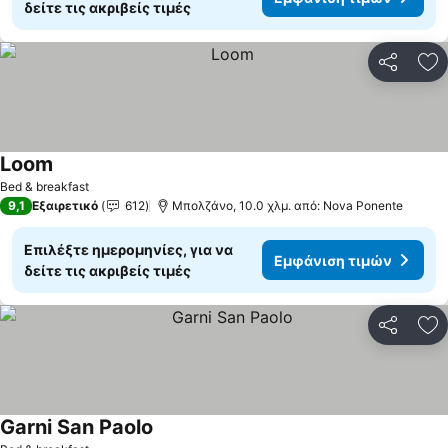
δείτε τις ακριβείς τιμές
Κοινοποί
Πρ
Loom
Εμφάνιση τιμών
Bed & breakfast
9,1
Εξαιρετικό
612
Μπολζάνο, 10.0 χλμ. από: Nova Ponente
Επιλέξτε ημερομηνίες, για να
Εμφάνιση τιμών
δείτε τις ακριβείς τιμές
Κοινοποί
Πρ
Garni San Paolo
Εμφάνιση τιμών