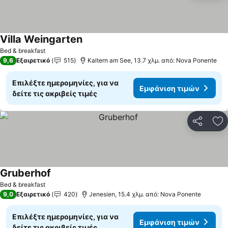
Villa Weingarten
Εμφάνιση τιμών
Bed & breakfast
9,6
Εξαιρετικό
515
Kaltern am See, 13.7 χλμ. από: Nova Ponente
Επιλέξτε ημερομηνίες, για να
Εμφάνιση τιμών
δείτε τις ακριβείς τιμές
Κοινοποί
Πρ
Gruberhof
Εμφάνιση τιμών
Bed & breakfast
9,0
Εξαιρετικό
420
Jenesien, 15.4 χλμ. από: Nova Ponente
Επιλέξτε ημερομηνίες, για να
Εμφάνιση τιμών
δείτε τις ακριβείς τιμές