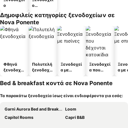
ο
ο
διαμερισμ
Δημοφιλείς κατηγορίες ξενοδοχείων σε
άτων
Nova Ponente
Φθηνά
Πολυτελή
Ξενοδοχεί
Ξενοδοχεί
Ξενο
ξενοδοχεί
ξενοδοχεί
α με
α που
α με
α
α
πισίνες
δέχονται
κατοικίδι
Bed & breakfast κοντά σε Nova Ponente
α
Τα παρακάτω ξενοδοχεία ίσως είναι ενδιαφέροντα για εσάς:
Garnì Aurora Bed and Breakfast
Loom
Capitol Rooms
Capri B&B