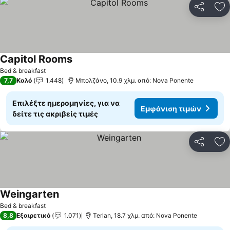
Κοινοποί
Πρ
Capitol Rooms
Εμφάνιση τιμών
Bed & breakfast
7,7
Καλό
1.448
Μπολζάνο, 10.9 χλμ. από: Nova Ponente
Επιλέξτε ημερομηνίες, για να
Εμφάνιση τιμών
δείτε τις ακριβείς τιμές
Κοινοποί
Πρ
Weingarten
Εμφάνιση τιμών
Bed & breakfast
8,8
Εξαιρετικό
1.071
Terlan, 18.7 χλμ. από: Nova Ponente