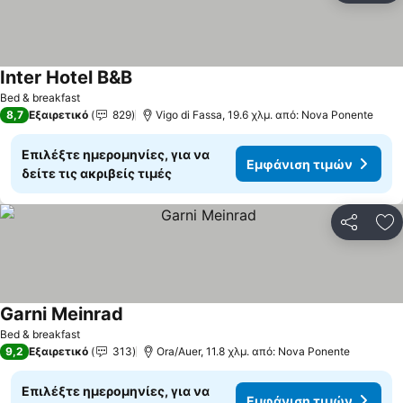
Inter Hotel B&B
Εμφάνιση τιμών
Bed & breakfast
8,7
Εξαιρετικό
829
Vigo di Fassa, 19.6 χλμ. από: Nova Ponente
Επιλέξτε ημερομηνίες, για να
Εμφάνιση τιμών
δείτε τις ακριβείς τιμές
Κοινοποί
Πρ
Garni Meinrad
Εμφάνιση τιμών
Bed & breakfast
9,2
Εξαιρετικό
313
Ora/Auer, 11.8 χλμ. από: Nova Ponente
Επιλέξτε ημερομηνίες, για να
Εμφάνιση τιμών