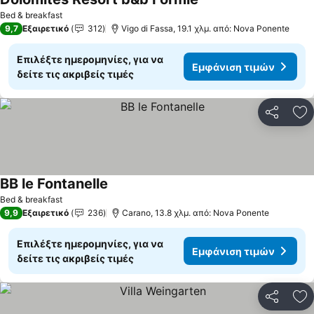
Εμφάνιση τιμών
Bed & breakfast
9,7
Εξαιρετικό
312
Vigo di Fassa, 19.1 χλμ. από: Nova Ponente
Επιλέξτε ημερομηνίες, για να
Εμφάνιση τιμών
δείτε τις ακριβείς τιμές
Κοινοποί
Πρ
BB le Fontanelle
Εμφάνιση τιμών
Bed & breakfast
9,9
Εξαιρετικό
236
Carano, 13.8 χλμ. από: Nova Ponente
Επιλέξτε ημερομηνίες, για να
Εμφάνιση τιμών
δείτε τις ακριβείς τιμές
Κοινοποί
Πρ