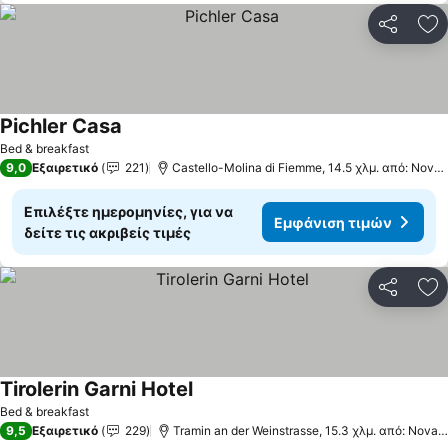
Κοινοποί
Πρ
Pichler Casa
Εμφάνιση τιμών
Bed & breakfast
9,0
Εξαιρετικό
221
Castello-Molina di Fiemme, 14.5 χλμ. από: Nova
Επιλέξτε ημερομηνίες, για να
Εμφάνιση τιμών
δείτε τις ακριβείς τιμές
Κοινοποί
Πρ
Tirolerin Garni Hotel
Εμφάνιση τιμών
Bed & breakfast
9,5
Εξαιρετικό
229
Tramin an der Weinstrasse, 15.3 χλμ. από: Nova 