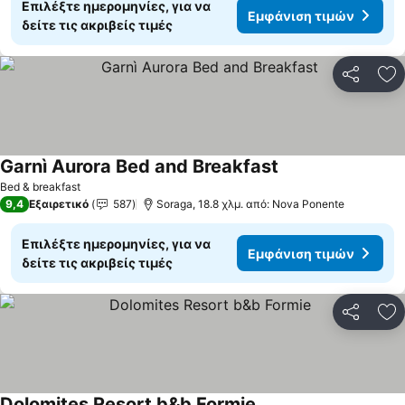
Επιλέξτε ημερομηνίες, για να
Εμφάνιση τιμών
δείτε τις ακριβείς τιμές
Κοινοποί
Πρ
Garnì Aurora Bed and Breakfast
Εμφάνιση τιμών
Bed & breakfast
9,4
Εξαιρετικό
587
Soraga, 18.8 χλμ. από: Nova Ponente
Επιλέξτε ημερομηνίες, για να
Εμφάνιση τιμών
δείτε τις ακριβείς τιμές
Κοινοποί
Πρ
Dolomites Resort b&b Formie