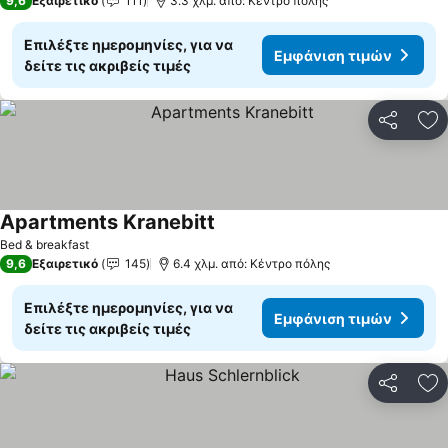
9,6
Εξαιρετικό
111
3.3 χλμ. από: Κέντρο πόλης
Επιλέξτε ημερομηνίες, για να
Εμφάνιση τιμών
δείτε τις ακριβείς τιμές
Κοινοποί
Πρ
Apartments Kranebitt
Εμφάνιση τιμών
Bed & breakfast
9,6
Εξαιρετικό
145
6.4 χλμ. από: Κέντρο πόλης
Επιλέξτε ημερομηνίες, για να
Εμφάνιση τιμών
δείτε τις ακριβείς τιμές
Κοινοποί
Πρ