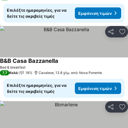
Επιλέξτε ημερομηνίες, για να
Εμφάνιση τιμών
δείτε τις ακριβείς τιμές
Κοινοποί
Πρ
B&B Casa Bazzanella
Εμφάνιση τιμών
Bed & breakfast
7,7
Καλό
181
Cavalese, 13.8 χλμ. από: Nova Ponente
Επιλέξτε ημερομηνίες, για να
Εμφάνιση τιμών
δείτε τις ακριβείς τιμές
Κοινοποί
Πρ