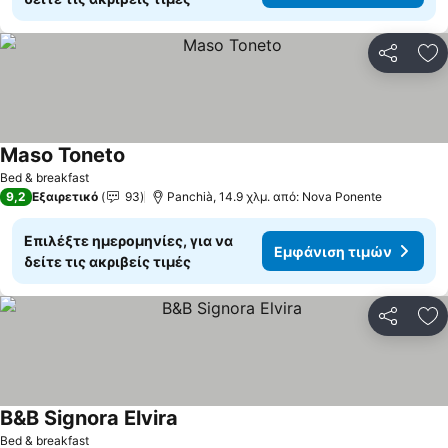
Κοινοποί
Πρ
Maso Toneto
Εμφάνιση τιμών
Bed & breakfast
9,2
Εξαιρετικό
93
Panchià, 14.9 χλμ. από: Nova Ponente
Επιλέξτε ημερομηνίες, για να
Εμφάνιση τιμών
δείτε τις ακριβείς τιμές
Κοινοποί
Πρ
B&B Signora Elvira
Εμφάνιση τιμών
Bed & breakfast