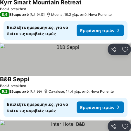
Kyrr Smart Mountain Retreat
Εμφάνιση τιμών
Bed & breakfast
8,6
Εξαιρετικό
940
Moena, 19.2 χλμ. από: Nova Ponente
Επιλέξτε ημερομηνίες, για να
Εμφάνιση τιμών
δείτε τις ακριβείς τιμές
Κοινοποί
Πρ
B&B Seppi
Εμφάνιση τιμών
Bed & breakfast
9,2
Εξαιρετικό
99
Cavalese, 14.4 χλμ. από: Nova Ponente
Επιλέξτε ημερομηνίες, για να
Εμφάνιση τιμών
δείτε τις ακριβείς τιμές
Κοινοποί
Πρ