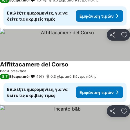
9,3
Εξαιρετικό
1.014
6.0 χλμ. από: Κέντρο πόλης
Επιλέξτε ημερομηνίες, για να
Εμφάνιση τιμών
δείτε τις ακριβείς τιμές
Κοινοποί
Πρ
Affittacamere del Corso
Bed & breakfast
8,7
Εξαιρετικό
497
0.3 χλμ. από: Κέντρο πόλης
Επιλέξτε ημερομηνίες, για να
Εμφάνιση τιμών
δείτε τις ακριβείς τιμές
Κοινοποί
Πρ