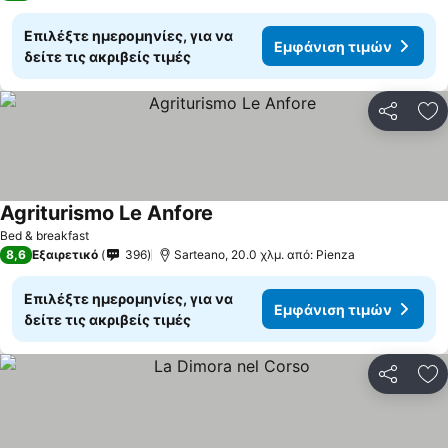
Επιλέξτε ημερομηνίες, για να
Εμφάνιση τιμών
δείτε τις ακριβείς τιμές
Κοινοποί
Πρ
Agriturismo Le Anfore
Bed & breakfast
8,6
Εξαιρετικό
396
Sarteano, 20.0 χλμ. από: Pienza
Επιλέξτε ημερομηνίες, για να
Εμφάνιση τιμών
δείτε τις ακριβείς τιμές
Κοινοποί
Πρ