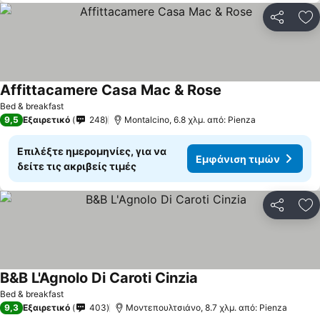
Κοινοποί
Πρ
Affittacamere Casa Mac & Rose
Bed & breakfast
9,5
Εξαιρετικό
248
Montalcino, 6.8 χλμ. από: Pienza
Επιλέξτε ημερομηνίες, για να
Εμφάνιση τιμών
δείτε τις ακριβείς τιμές
Κοινοποί
Πρ
B&B L'Agnolo Di Caroti Cinzia
Bed & breakfast
9,3
Εξαιρετικό
403
Μοντεπουλτσιάνο, 8.7 χλμ. από: Pienza