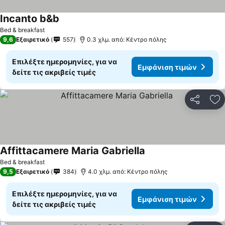
Incanto b&b
Bed & breakfast
9,6
Εξαιρετικό
557
0.3 χλμ. από: Κέντρο πόλης
Επιλέξτε ημερομηνίες, για να
Εμφάνιση τιμών
δείτε τις ακριβείς τιμές
Κοινοποί
Πρ
Affittacamere Maria Gabriella
Bed & breakfast
9,5
Εξαιρετικό
384
4.0 χλμ. από: Κέντρο πόλης
Επιλέξτε ημερομηνίες, για να
Εμφάνιση τιμών
δείτε τις ακριβείς τιμές