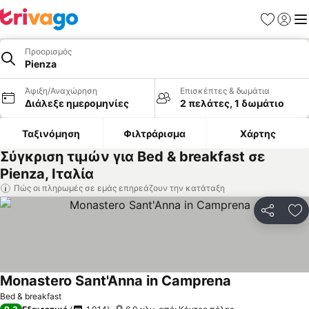
Αγαπημέν
Σύνδε
Με
Προορισμός
Pienza
Άφιξη/Αναχώρηση
Επισκέπτες & δωμάτια
Διάλεξε ημερομηνίες
2 πελάτες, 1 δωμάτιο
Ταξινόμηση
Φιλτράρισμα
Χάρτης
Σύγκριση τιμών για Bed & breakfast σε
Pienza, Ιταλία
Πώς οι πληρωμές σε εμάς επηρεάζουν την κατάταξη
Κοινοποί
Πρ
Monastero Sant'Anna in Camprena
Bed & breakfast