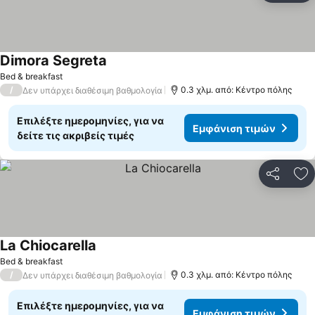
Dimora Segreta
Bed & breakfast
/
0.3 χλμ. από: Κέντρο πόλης
Δεν υπάρχει διαθέσιμη βαθμολογία
Επιλέξτε ημερομηνίες, για να
Εμφάνιση τιμών
δείτε τις ακριβείς τιμές
Κοινοποί
Πρ
La Chiocarella
Bed & breakfast
/
0.3 χλμ. από: Κέντρο πόλης
Δεν υπάρχει διαθέσιμη βαθμολογία
Επιλέξτε ημερομηνίες, για να
Εμφάνιση τιμών