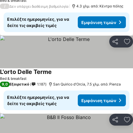
Bed & breakfast
/
4.3 χλμ. από: Κέντρο πόλης
Δεν υπάρχει διαθέσιμη βαθμολογία
Επιλέξτε ημερομηνίες, για να
Εμφάνιση τιμών
δείτε τις ακριβείς τιμές
Κοινοποί
Πρ
L'orto Delle Terme
Bed & breakfast
9,0
Εξαιρετικό
1.187
San Quirico d'Orcia, 7.5 χλμ. από: Pienza
Επιλέξτε ημερομηνίες, για να
Εμφάνιση τιμών
δείτε τις ακριβείς τιμές
Κοινοποί
Πρ