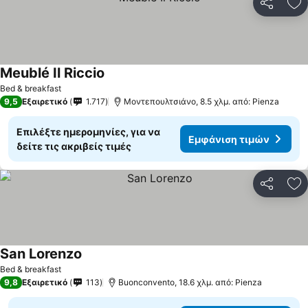
Κοινοποί
Πρ
Meublé Il Riccio
Bed & breakfast
9,5
Εξαιρετικό
1.717
Μοντεπουλτσιάνο, 8.5 χλμ. από: Pienza
Επιλέξτε ημερομηνίες, για να
Εμφάνιση τιμών
δείτε τις ακριβείς τιμές
Κοινοποί
Πρ
San Lorenzo
Bed & breakfast
9,8
Εξαιρετικό
113
Buonconvento, 18.6 χλμ. από: Pienza