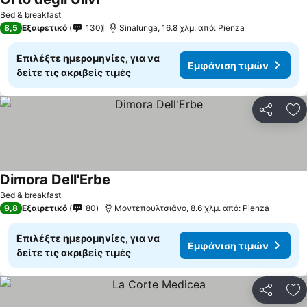
Bed & breakfast
8,5
Εξαιρετικό
130
Sinalunga, 16.8 χλμ. από: Pienza
Επιλέξτε ημερομηνίες, για να
Εμφάνιση τιμών
δείτε τις ακριβείς τιμές
Κοινοποί
Πρ
Dimora Dell'Erbe
Bed & breakfast
9,8
Εξαιρετικό
80
Μοντεπουλτσιάνο, 8.6 χλμ. από: Pienza
Επιλέξτε ημερομηνίες, για να
Εμφάνιση τιμών
δείτε τις ακριβείς τιμές
Κοινοποί
Πρ