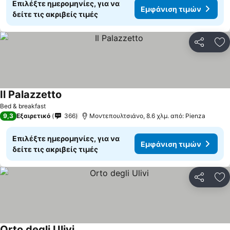
Επιλέξτε ημερομηνίες, για να
Εμφάνιση τιμών
δείτε τις ακριβείς τιμές
Κοινοποί
Πρ
Il Palazzetto
Bed & breakfast
9,3
Εξαιρετικό
366
Μοντεπουλτσιάνο, 8.6 χλμ. από: Pienza
Επιλέξτε ημερομηνίες, για να
Εμφάνιση τιμών
δείτε τις ακριβείς τιμές
Κοινοποί
Πρ
Orto degli Ulivi