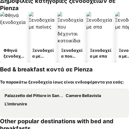
Δημοφιλείς κατηγορίες ξενοδοχείων σε
Pienza
Φθηνά
Ξενοδοχεί
Ξενοδοχεί
Ξενοδοχεί
Ξενο
ξενοδοχεί
α με
α που
α με σπα
α με
α
πισίνες
δέχονται
πάρκ
κατοικίδι
Bed & breakfast κοντά σε Pienza
α
Τα παρακάτω ξενοδοχεία ίσως είναι ενδιαφέροντα για εσάς:
Palazzetto del Pittore in San Quirico d'Orcia
Camere Bellavista
L'imbrunire
Other popular destinations with bed and
breakfasts