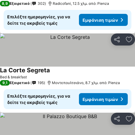
8,9
Εξαιρετικό
302
Radicofani, 12.5 χλμ. από: Pienza
Επιλέξτε ημερομηνίες, για να
Εμφάνιση τιμών
δείτε τις ακριβείς τιμές
Κοινοποί
Πρ
La Corte Segreta
Bed & breakfast
9,1
Εξαιρετικό
195
Μοντεπουλτσιάνο, 8.7 χλμ. από: Pienza
Επιλέξτε ημερομηνίες, για να
Εμφάνιση τιμών
δείτε τις ακριβείς τιμές
Κοινοποί
Πρ