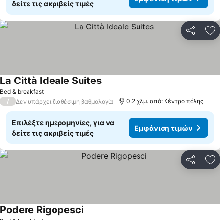
δείτε τις ακριβείς τιμές
Κοινοποί
Πρ
La Città Ideale Suites
Bed & breakfast
/
0.2 χλμ. από: Κέντρο πόλης
Δεν υπάρχει διαθέσιμη βαθμολογία
Επιλέξτε ημερομηνίες, για να
Εμφάνιση τιμών
δείτε τις ακριβείς τιμές
Κοινοποί
Πρ
Podere Rigopesci