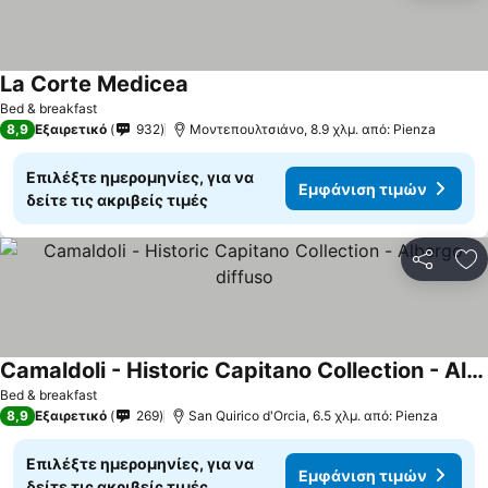
La Corte Medicea
Bed & breakfast
8,9
Εξαιρετικό
932
Μοντεπουλτσιάνο, 8.9 χλμ. από: Pienza
Επιλέξτε ημερομηνίες, για να
Εμφάνιση τιμών
δείτε τις ακριβείς τιμές
Κοινοποί
Πρ
Camaldoli - Historic Capitano Collection - Albergo diffuso
Bed & breakfast
8,9
Εξαιρετικό
269
San Quirico d'Orcia, 6.5 χλμ. από: Pienza
Επιλέξτε ημερομηνίες, για να
Εμφάνιση τιμών
δείτε τις ακριβείς τιμές