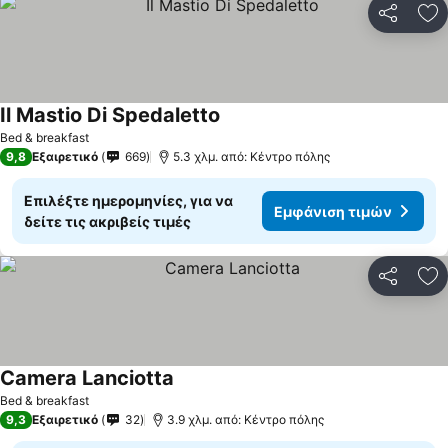
Κοινοποί
Πρ
Il Mastio Di Spedaletto
Bed & breakfast
9,8
Εξαιρετικό
669
5.3 χλμ. από: Κέντρο πόλης
Επιλέξτε ημερομηνίες, για να
Εμφάνιση τιμών
δείτε τις ακριβείς τιμές
Κοινοποί
Πρ
Camera Lanciotta
Bed & breakfast
9,3
Εξαιρετικό
32
3.9 χλμ. από: Κέντρο πόλης