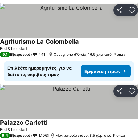
Κοινοποί
Πρ
Agriturismo La Colombella
Bed & breakfast
9,1
Εξαιρετικό
441
Castiglione d'Orcia, 16.9 χλμ. από: Pienza
Επιλέξτε ημερομηνίες, για να
Εμφάνιση τιμών
δείτε τις ακριβείς τιμές
Κοινοποί
Πρ
Palazzo Carletti
Bed & breakfast
9,4
Εξαιρετικό
1.106
Μοντεπουλτσιάνο, 8.5 χλμ. από: Pienza