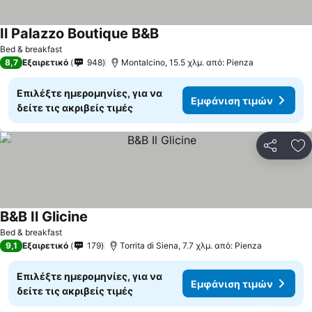
Il Palazzo Boutique B&B
Bed & breakfast
8,7
Εξαιρετικό
948
Montalcino, 15.5 χλμ. από: Pienza
Επιλέξτε ημερομηνίες, για να
Εμφάνιση τιμών
δείτε τις ακριβείς τιμές
Κοινοποί
Πρ
B&B Il Glicine
Bed & breakfast
9,1
Εξαιρετικό
179
Torrita di Siena, 7.7 χλμ. από: Pienza
Επιλέξτε ημερομηνίες, για να
Εμφάνιση τιμών
δείτε τις ακριβείς τιμές