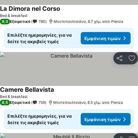
La Dimora nel Corso
Bed & breakfast
9,3
Εξαιρετικό
780
Μοντεπουλτσιάνο, 8.7 χλμ. από: Pienza
Επιλέξτε ημερομηνίες, για να
Εμφάνιση τιμών
δείτε τις ακριβείς τιμές
Κοινοποί
Πρ
Camere Bellavista
Bed & breakfast
8,5
Εξαιρετικό
759
Μοντεπουλτσιάνο, 8.5 χλμ. από: Pienza
Επιλέξτε ημερομηνίες, για να
Εμφάνιση τιμών
δείτε τις ακριβείς τιμές