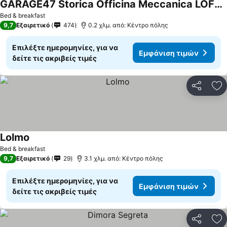
GARAGE47 Storica Officina Meccanica LOFT B&B iN PIENZA
Bed & breakfast
9,7
Εξαιρετικό
474
0.2 χλμ. από: Κέντρο πόλης
Επιλέξτε ημερομηνίες, για να
Εμφάνιση τιμών
δείτε τις ακριβείς τιμές
Κοινοποί
Πρ
Lolmo
Bed & breakfast
9,7
Εξαιρετικό
29
3.1 χλμ. από: Κέντρο πόλης
Επιλέξτε ημερομηνίες, για να
Εμφάνιση τιμών
δείτε τις ακριβείς τιμές
Κοινοποί
Πρ