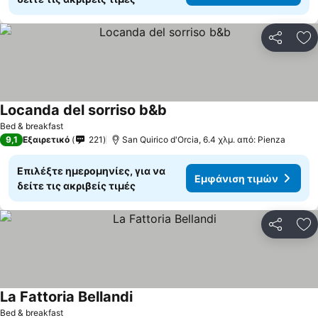
Κοινοποί
Πρ
Locanda del sorriso b&b
Bed & breakfast
9,1
Εξαιρετικό
221
San Quirico d'Orcia, 6.4 χλμ. από: Pienza
Επιλέξτε ημερομηνίες, για να
Εμφάνιση τιμών
δείτε τις ακριβείς τιμές
Κοινοποί
Πρ
La Fattoria Bellandi
Bed & breakfast