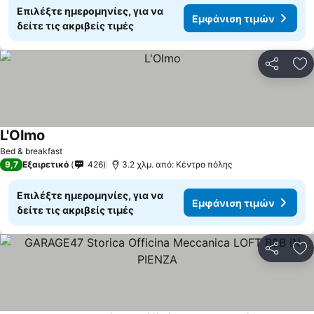
Επιλέξτε ημερομηνίες, για να
Εμφάνιση τιμών
δείτε τις ακριβείς τιμές
Κοινοποί
Πρ
L'Olmo
Bed & breakfast
9,7
Εξαιρετικό
426
3.2 χλμ. από: Κέντρο πόλης
Επιλέξτε ημερομηνίες, για να
Εμφάνιση τιμών
δείτε τις ακριβείς τιμές
Κοινοποί
Πρ