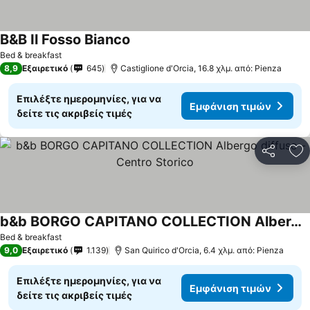
B&B Il Fosso Bianco
Bed & breakfast
8,9
Εξαιρετικό
645
Castiglione d'Orcia, 16.8 χλμ. από: Pienza
Επιλέξτε ημερομηνίες, για να
Εμφάνιση τιμών
δείτε τις ακριβείς τιμές
Κοινοποί
Πρ
b&b BORGO CAPITANO COLLECTION Albergo diffuso - Centro Storico
Bed & breakfast
9,0
Εξαιρετικό
1.139
San Quirico d'Orcia, 6.4 χλμ. από: Pienza
Επιλέξτε ημερομηνίες, για να
Εμφάνιση τιμών
δείτε τις ακριβείς τιμές