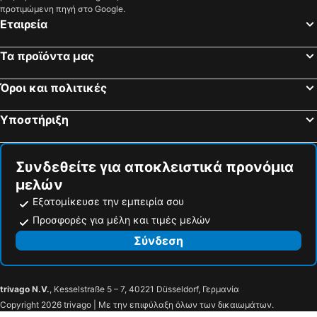
Grotte di Castro, bed and breakfasts
Buonconvento, bed and breakfasts
προτιμώμενη πηγή στο Google.
Εταιρεία
Foiano della Chiana, bed and breakfasts
Magione, bed and breakfasts
Lucignano, bed and breakfasts
Asciano, bed and breakfasts
Τα προϊόντα μας
Sorano, bed and breakfasts
Bucine, bed and breakfasts
Όροι και πολιτικές
Gaiole in Chianti, bed and breakfasts
Acquapendente, bed and breakfasts
Pergine Valdarno, bed and breakfasts
Civitella Paganico, bed and breakfasts
Υποστήριξη
Laterina, bed and breakfasts
Seggiano, bed and breakfasts
Piancastagnaio, bed and breakfasts
Chiusdino, bed and breakfasts
Συνδεθείτε για αποκλειστικά προνόμια
μελών
Εξατομίκευσε την εμπειρία σου
Προσφορές για μέλη και τιμές μελών
Σύνδεση
trivago N.V.
, Kesselstraße 5 – 7, 40221 Düsseldorf, Γερμανία
Copyright 2026 trivago | Με την επιφύλαξη όλων των δικαιωμάτων.