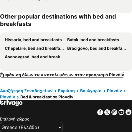
Other popular destinations with bed and
breakfasts
Hissaria, bed and breakfasts
Batak, bed and breakfasts
Chepelare, bed and breakfasts
Bracigovo, bed and breakfasts
Asenovgrad, bed and breakfasts
Εμφάνιση όλων των καταλυμάτων στον προορισμό Plovdiv
Αναζήτηση Ξενοδοχείων
Ευρώπη
Βουλγαρία
Plovdiv
Plovdiv
Bed & breakfast σε Plovdiv
Facebook
Twitter
Insta
Yo
Επιλογή χώρας