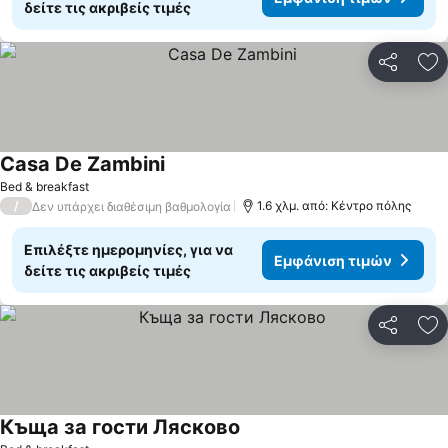
δείτε τις ακριβείς τιμές
Κοινοποί
Πρ
Casa De Zambini
Bed & breakfast
/
1.6 χλμ. από: Κέντρο πόλης
Δεν υπάρχει διαθέσιμη βαθμολογία
Επιλέξτε ημερομηνίες, για να
Εμφάνιση τιμών
δείτε τις ακριβείς τιμές
Κοινοποί
Πρ
Къща за гости Лясково