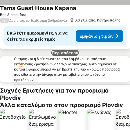
Tams Guest House Kapana
Bed & breakfast
/
0.6 χλμ. από: Κέντρο πόλης
Δεν υπάρχει διαθέσιμη βαθμολογία
Επιλέξτε ημερομηνίες, για να
Εμφάνιση τιμών
δείτε τις ακριβείς τιμές
Περισσότερα
Οι τιμές και η διαθεσιμότητα που λαμβάνουμε από τους
ιστότοπους κρατήσεων αλλάζουν συνεχώς. Αυτό σημαίνει ότι
κάποιες φορές μπορεί να μη βρείτε την ίδια ακριβώς προσφορά
που είδατε στην trivago όταν μεταβείτε στον ιστότοπο
κρατήσεων.
Συχνές Ερωτήσεις για τον προορισμό
Plovdiv
Άλλα καταλύματα στον προορισμό Plovdiv