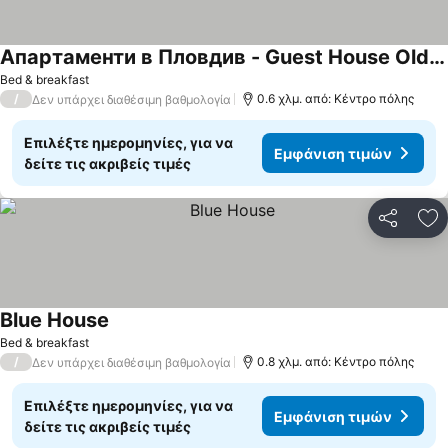
Апартаменти в Пловдив - Guest House Old Town
Bed & breakfast
/
0.6 χλμ. από: Κέντρο πόλης
Δεν υπάρχει διαθέσιμη βαθμολογία
Επιλέξτε ημερομηνίες, για να
Εμφάνιση τιμών
δείτε τις ακριβείς τιμές
Κοινοποί
Πρ
Blue House
Bed & breakfast
/
0.8 χλμ. από: Κέντρο πόλης
Δεν υπάρχει διαθέσιμη βαθμολογία
Επιλέξτε ημερομηνίες, για να
Εμφάνιση τιμών
δείτε τις ακριβείς τιμές