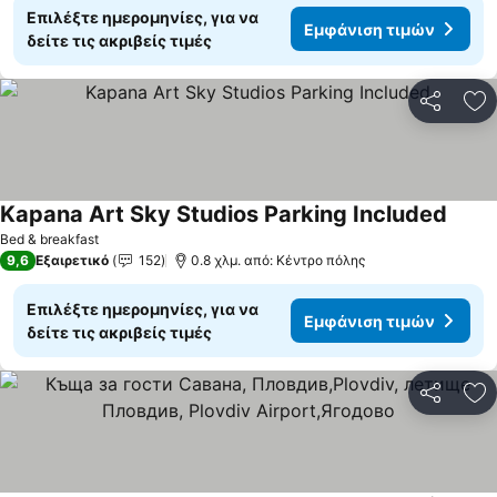
Επιλέξτε ημερομηνίες, για να
Εμφάνιση τιμών
δείτε τις ακριβείς τιμές
Κοινοποί
Πρ
Kapana Art Sky Studios Parking Included
Bed & breakfast
9,6
Εξαιρετικό
152
0.8 χλμ. από: Κέντρο πόλης
Επιλέξτε ημερομηνίες, για να
Εμφάνιση τιμών
δείτε τις ακριβείς τιμές
Κοινοποί
Πρ