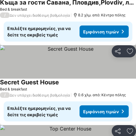
Къща за гости Савана, Пловдив,Plovdiv, летище Пловдив, Plovdiv Airport,Ягодово
Bed & breakfast
/
8.2 χλμ. από: Κέντρο πόλης
Δεν υπάρχει διαθέσιμη βαθμολογία
Επιλέξτε ημερομηνίες, για να
Εμφάνιση τιμών
δείτε τις ακριβείς τιμές
Κοινοποί
Πρ
Secret Guest House
Bed & breakfast
/
0.6 χλμ. από: Κέντρο πόλης
Δεν υπάρχει διαθέσιμη βαθμολογία
Επιλέξτε ημερομηνίες, για να
Εμφάνιση τιμών
δείτε τις ακριβείς τιμές
Κοινοποί
Πρ