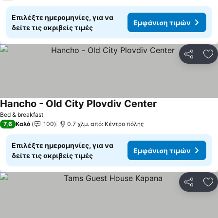
Επιλέξτε ημερομηνίες, για να
Εμφάνιση τιμών
δείτε τις ακριβείς τιμές
Κοινοποί
Πρ
Hancho - Old City Plovdiv Center
Bed & breakfast
7,6
Καλό
100
0.7 χλμ. από: Κέντρο πόλης
Επιλέξτε ημερομηνίες, για να
Εμφάνιση τιμών
δείτε τις ακριβείς τιμές
Κοινοποί
Πρ