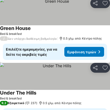
Κοινοποί
Πρ
Green House
Bed & breakfast
/
0.5 χλμ. από: Κέντρο πόλης
Δεν υπάρχει διαθέσιμη βαθμολογία
Επιλέξτε ημερομηνίες, για να
Εμφάνιση τιμών
δείτε τις ακριβείς τιμές
Κοινοποί
Πρ
Under The Hills
Bed & breakfast
9,2
Εξαιρετικό
237
0.5 χλμ. από: Κέντρο πόλης