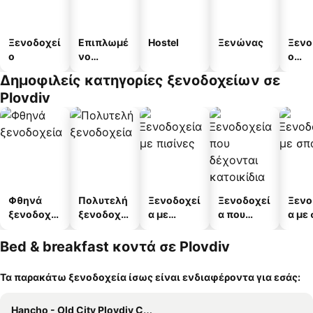
Ξενοδοχεί
Επιπλωμέ
Hostel
Ξενώνας
Ξενο
ο
νο
ο
διαμέρισμ
διαμ
Δημοφιλείς κατηγορίες ξενοδοχείων σε
α
άτω
Plovdiv
Φθηνά
Πολυτελή
Ξενοδοχεί
Ξενοδοχεί
Ξενο
ξενοδοχεί
ξενοδοχεί
α με
α που
α με
α
α
πισίνες
δέχονται
κατοικίδι
Bed & breakfast κοντά σε Plovdiv
α
Τα παρακάτω ξενοδοχεία ίσως είναι ενδιαφέροντα για εσάς:
Hancho - Old City Plovdiv Center