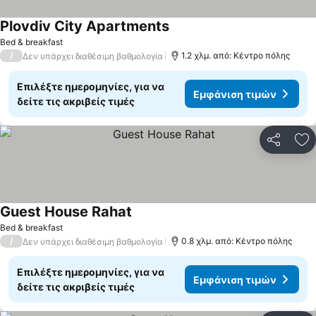
Plovdiv City Apartments
Bed & breakfast
/
1.2 χλμ. από: Κέντρο πόλης
Δεν υπάρχει διαθέσιμη βαθμολογία
Επιλέξτε ημερομηνίες, για να
Εμφάνιση τιμών
δείτε τις ακριβείς τιμές
Κοινοποί
Πρ
Guest House Rahat
Bed & breakfast
/
0.8 χλμ. από: Κέντρο πόλης
Δεν υπάρχει διαθέσιμη βαθμολογία
Επιλέξτε ημερομηνίες, για να
Εμφάνιση τιμών
δείτε τις ακριβείς τιμές