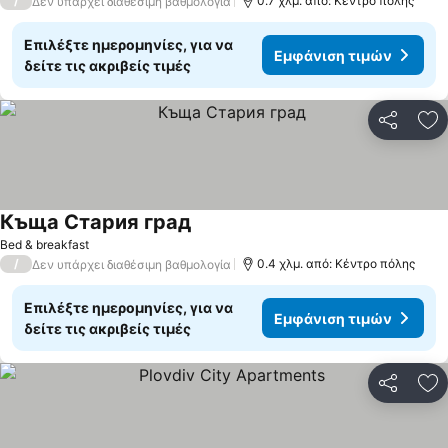
/
0.7 χλμ. από: Κέντρο πόλης
Δεν υπάρχει διαθέσιμη βαθμολογία
Επιλέξτε ημερομηνίες, για να
Εμφάνιση τιμών
δείτε τις ακριβείς τιμές
Κοινοποί
Πρ
Къща Стария град
Bed & breakfast
/
0.4 χλμ. από: Κέντρο πόλης
Δεν υπάρχει διαθέσιμη βαθμολογία
Επιλέξτε ημερομηνίες, για να
Εμφάνιση τιμών
δείτε τις ακριβείς τιμές
Κοινοποί
Πρ