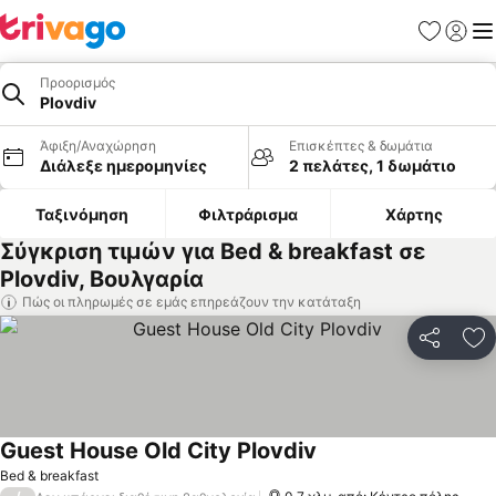
Αγαπημέν
Σύνδε
Με
Προορισμός
Plovdiv
Άφιξη/Αναχώρηση
Επισκέπτες & δωμάτια
Διάλεξε ημερομηνίες
2 πελάτες, 1 δωμάτιο
Ταξινόμηση
Φιλτράρισμα
Χάρτης
Σύγκριση τιμών για Bed & breakfast σε
Plovdiv, Βουλγαρία
Πώς οι πληρωμές σε εμάς επηρεάζουν την κατάταξη
Κοινοποί
Πρ
Guest House Old City Plovdiv
Bed & breakfast