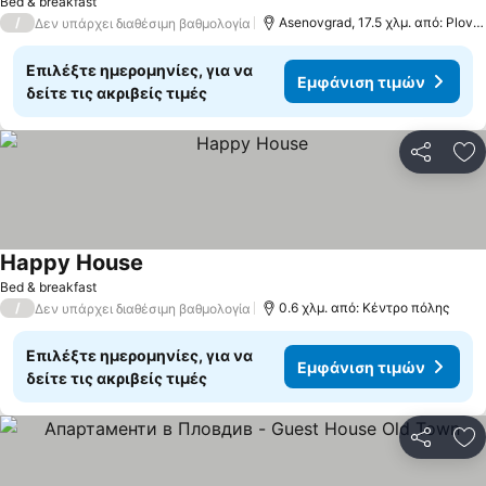
Bed & breakfast
/
Asenovgrad, 17.5 χλμ. από: Plovdiv
Δεν υπάρχει διαθέσιμη βαθμολογία
Επιλέξτε ημερομηνίες, για να
Εμφάνιση τιμών
δείτε τις ακριβείς τιμές
Κοινοποί
Πρ
Happy House
Bed & breakfast
/
0.6 χλμ. από: Κέντρο πόλης
Δεν υπάρχει διαθέσιμη βαθμολογία
Επιλέξτε ημερομηνίες, για να
Εμφάνιση τιμών
δείτε τις ακριβείς τιμές
Κοινοποί
Πρ