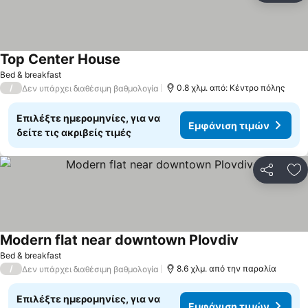
Top Center House
Bed & breakfast
/
0.8 χλμ. από: Κέντρο πόλης
Δεν υπάρχει διαθέσιμη βαθμολογία
Επιλέξτε ημερομηνίες, για να
Εμφάνιση τιμών
δείτε τις ακριβείς τιμές
Κοινοποί
Πρ
Modern flat near downtown Plovdiv
Bed & breakfast
/
8.6 χλμ. από την παραλία
Δεν υπάρχει διαθέσιμη βαθμολογία
Επιλέξτε ημερομηνίες, για να
Εμφάνιση τιμών