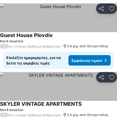
Κοινοποί
Πρ
Guest House Plovdiv
Bed & breakfast
/
0.9 χλμ. από: Κέντρο πόλης
Δεν υπάρχει διαθέσιμη βαθμολογία
Επιλέξτε ημερομηνίες, για να
Εμφάνιση τιμών
δείτε τις ακριβείς τιμές
Κοινοποί
Πρ
SKYLER VINTAGE APARTMENTS
Bed & breakfast
/
0.5 χλμ. από: Κέντρο πόλης
Δεν υπάρχει διαθέσιμη βαθμολογία