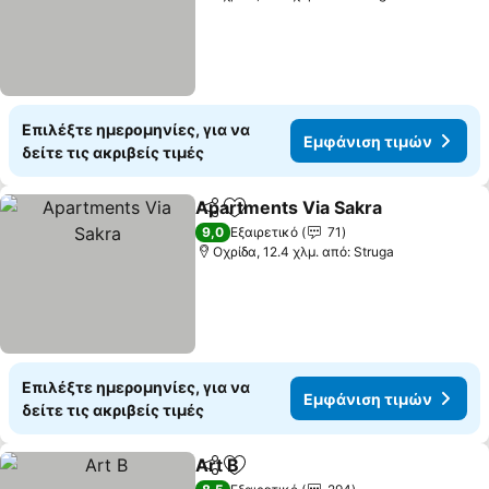
Επιλέξτε ημερομηνίες, για να
Εμφάνιση τιμών
δείτε τις ακριβείς τιμές
Apartments Via Sakra
Κοινοποίηση
Προσθήκη στα αγαπημένα
Εμφ
9,0
Εξαιρετικό
71
Οχρίδα, 12.4 χλμ. από: Struga
Επιλέξτε ημερομηνίες, για να
Εμφάνιση τιμών
δείτε τις ακριβείς τιμές
Art B
Κοινοποίηση
Προσθήκη στα αγαπημένα
Εμφάνιση τιμών