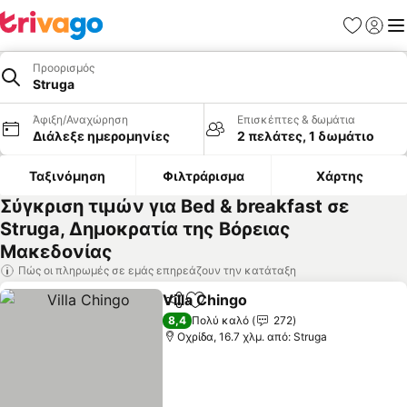
Αγαπημέν
Σύνδε
Με
Προορισμός
Struga
Άφιξη/Αναχώρηση
Επισκέπτες & δωμάτια
Διάλεξε ημερομηνίες
2 πελάτες, 1 δωμάτιο
Ταξινόμηση
Φιλτράρισμα
Χάρτης
Σύγκριση τιμών για Bed & breakfast σε
Struga, Δημοκρατία της Βόρειας
Μακεδονίας
Πώς οι πληρωμές σε εμάς επηρεάζουν την κατάταξη
Villa Chingo
Κοινοποίηση
Προσθήκη στα αγαπημένα
Εμφάνιση τιμ
8,4
Πολύ καλό
272
Οχρίδα, 16.7 χλμ. από: Struga