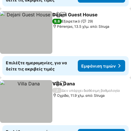
Dejani Guest House
Κοινοποίηση
Προσθήκη στα αγαπημένα
Εμφάν
9,6
Εξαιρετικό
29
Përrenjas, 13.5 χλμ. από: Struga
Επιλέξτε ημερομηνίες, για να
Εμφάνιση τιμών
δείτε τις ακριβείς τιμές
Villa Dana
Κοινοποίηση
Προσθήκη στα αγαπημένα
Εμφάνιση τιμών
/
Δεν υπάρχει διαθέσιμη βαθμολογία
Οχρίδα, 11.9 χλμ. από: Struga