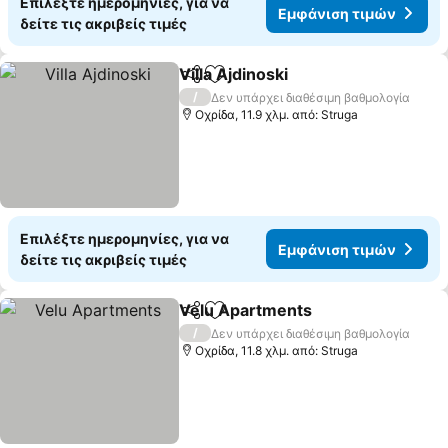
Επιλέξτε ημερομηνίες, για να
Εμφάνιση τιμών
δείτε τις ακριβείς τιμές
Villa Ajdinoski
Κοινοποίηση
Προσθήκη στα αγαπημένα
Εμφάνιση τι
/
Δεν υπάρχει διαθέσιμη βαθμολογία
Οχρίδα, 11.9 χλμ. από: Struga
Επιλέξτε ημερομηνίες, για να
Εμφάνιση τιμών
δείτε τις ακριβείς τιμές
Velu Apartments
Κοινοποίηση
Προσθήκη στα αγαπημένα
Εμφάνιση
/
Δεν υπάρχει διαθέσιμη βαθμολογία
Οχρίδα, 11.8 χλμ. από: Struga