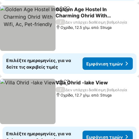
Golden Age Hostel In
Κοινοποίηση
Προσθήκη στα αγαπημένα
Charming Ohrid With
Wifi, Ac, Pet-friendly
Εμφάνιση τιμών
/
Δεν υπάρχει διαθέσιμη βαθμολογία
Οχρίδα, 12.5 χλμ. από: Struga
Επιλέξτε ημερομηνίες, για να
Εμφάνιση τιμών
δείτε τις ακριβείς τιμές
Villa Ohrid -lake View
Κοινοποίηση
Προσθήκη στα αγαπημένα
Εμφά
/
Δεν υπάρχει διαθέσιμη βαθμολογία
Οχρίδα, 12.7 χλμ. από: Struga
Επιλέξτε ημερομηνίες, για να
Εμφάνιση τιμών