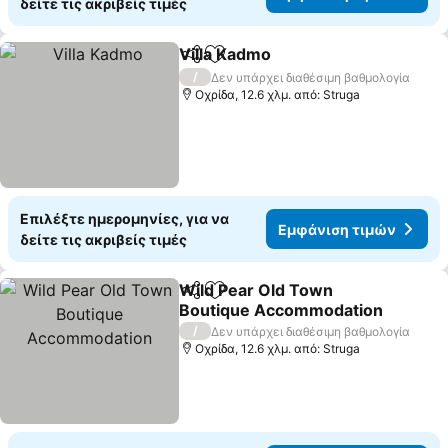
δείτε τις ακριβείς τιμές
Villa Kadmo
Κοινοποίηση
Προσθήκη στα αγαπημένα
Εμφάνιση τιμ
/
Δεν υπάρχει διαθέσιμη βαθμολογία
Οχρίδα, 12.6 χλμ. από: Struga
Επιλέξτε ημερομηνίες, για να
Εμφάνιση τιμών
δείτε τις ακριβείς τιμές
Wild Pear Old Town
Κοινοποίηση
Προσθήκη στα αγαπημένα
Boutique Accommodation
Εμφάνιση τιμών
/
Δεν υπάρχει διαθέσιμη βαθμολογία
Οχρίδα, 12.6 χλμ. από: Struga