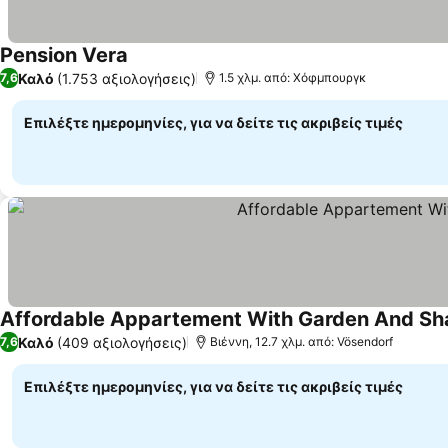
Pension Vera
Καλό
(1.753 αξιολογήσεις)
7,6
1.5 χλμ. από: Χόφμπουργκ
Επιλέξτε ημερομηνίες, για να δείτε τις ακριβείς τιμές
Affordable Appartement With Garden And Sh
Καλό
(409 αξιολογήσεις)
7,6
Βιέννη, 12.7 χλμ. από: Vösendorf
Επιλέξτε ημερομηνίες, για να δείτε τις ακριβείς τιμές