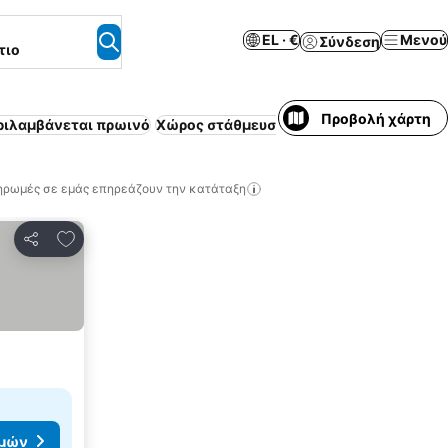
EL · €
Μενού
Σύνδεση
τιο
Προβολή χάρτη
ριλαμβάνεται πρωινό
Χώρος στάθμευσης
Spa
Πισίνα
Δωρεάν 
ηρωμές σε εμάς επηρεάζουν την κατάταξη
Προσθήκη στα αγαπημένα
Κοινοποίηση
ιμών