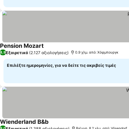
Pension Mozart
Εξαιρετικό
(2.127 αξιολογήσεις)
8,9
0.9 χλμ. από: Χόφμπουργκ
Επιλέξτε ημερομηνίες, για να δείτε τις ακριβείς τιμές
Wienderland B&b
Εξαιρετικό
(1.388 αξιολογήσεις)
9,0
Βιέννη, 8.2 χλμ. από: Vösendorf