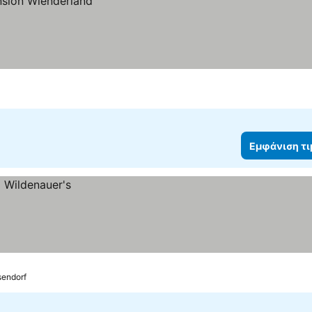
Εμφάνιση τ
sendorf