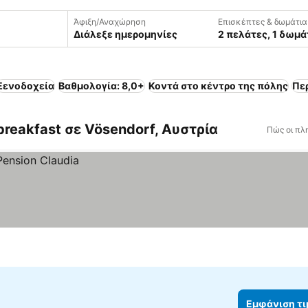
Άφιξη/Αναχώρηση
Επισκέπτες & δωμάτια
Διάλεξε ημερομηνίες
2 πελάτες, 1 δωμά
Ξενοδοχεία
Βαθμολογία: 8,0+
Κοντά στο κέντρο της πόλης
Πε
breakfast σε Vösendorf, Αυστρία
Πώς οι πλ
Εμφάνιση τ