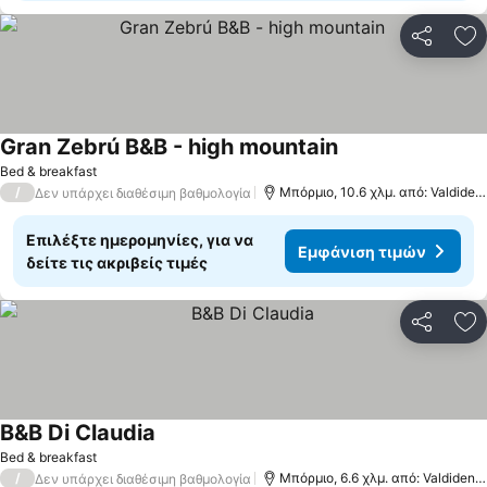
Κοινοποί
Πρ
Gran Zebrú B&B - high mountain
Bed & breakfast
/
Μπόρμιο, 10.6 χλμ. από: Valdidentro
Δεν υπάρχει διαθέσιμη βαθμολογία
Επιλέξτε ημερομηνίες, για να
Εμφάνιση τιμών
δείτε τις ακριβείς τιμές
Κοινοποί
Πρ
B&B Di Claudia
Bed & breakfast
/
Μπόρμιο, 6.6 χλμ. από: Valdidentro
Δεν υπάρχει διαθέσιμη βαθμολογία