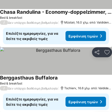
Chasa Randulina - Economy-doppelzimmer, 1 Schlafzimmer, Bergblick
Bed & breakfast
/
Müstair, 16.0 χλμ. από: Valdidentro
Δεν υπάρχει διαθέσιμη βαθμολογία
Επιλέξτε ημερομηνίες, για να
Εμφάνιση τιμών
δείτε τις ακριβείς τιμές
Κοινοποί
Πρ
Berggasthaus Buffalora
Bed & breakfast
/
Tschierv, 16.6 χλμ. από: Valdidentro
Δεν υπάρχει διαθέσιμη βαθμολογία
Επιλέξτε ημερομηνίες, για να
Εμφάνιση τιμών
δείτε τις ακριβείς τιμές