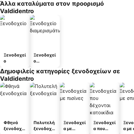
Άλλα καταλύματα στον προορισμό
Valdidentro
Ξενοδοχεί
Ξενοδοχεί
ο
ο
διαμερισμ
Δημοφιλείς κατηγορίες ξενοδοχείων σε
άτων
Valdidentro
Φθηνά
Πολυτελή
Ξενοδοχεί
Ξενοδοχεί
Ξενο
ξενοδοχεί
ξενοδοχεί
α με
α που
α με