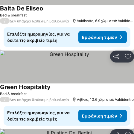
Baita De Eliseo
Bed & breakfast
/
Valdisotto, 6.9 χλμ. από: Valdidentro
Δεν υπάρχει διαθέσιμη βαθμολογία
Επιλέξτε ημερομηνίες, για να
Εμφάνιση τιμών
δείτε τις ακριβείς τιμές
Κοινοποί
Πρ
Green Hospitality
Bed & breakfast
/
Λιβίνιο, 13.6 χλμ. από: Valdidentro
Δεν υπάρχει διαθέσιμη βαθμολογία
Επιλέξτε ημερομηνίες, για να
Εμφάνιση τιμών
δείτε τις ακριβείς τιμές