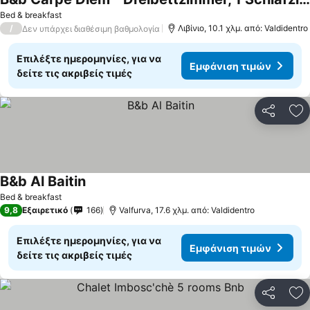
Bed & breakfast
/
Λιβίνιο, 10.1 χλμ. από: Valdidentro
Δεν υπάρχει διαθέσιμη βαθμολογία
Επιλέξτε ημερομηνίες, για να
Εμφάνιση τιμών
δείτε τις ακριβείς τιμές
Κοινοποί
Πρ
B&b Al Baitin
Bed & breakfast
9,8
Εξαιρετικό
166
Valfurva, 17.6 χλμ. από: Valdidentro
Επιλέξτε ημερομηνίες, για να
Εμφάνιση τιμών
δείτε τις ακριβείς τιμές
Κοινοποί
Πρ