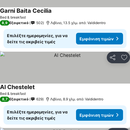
Garni Baita Cecilia
Bed & breakfast
8,9
Εξαιρετικό
502
Λιβίνιο, 13.5 χλμ. από: Valdidentro
Επιλέξτε ημερομηνίες, για να
Εμφάνιση τιμών
δείτε τις ακριβείς τιμές
Κοινοποί
Πρ
Al Chestelet
Bed & breakfast
8,7
Εξαιρετικό
629
Λιβίνιο, 8.9 χλμ. από: Valdidentro
Επιλέξτε ημερομηνίες, για να
Εμφάνιση τιμών
δείτε τις ακριβείς τιμές