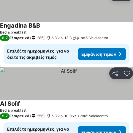
Engadina B&B
Bed & breakfast
8,7
Εξαιρετικό
285
Λιβίνιο, 13.3 χλμ. από: Valdidentro
Επιλέξτε ημερομηνίες, για να
Εμφάνιση τιμών
δείτε τις ακριβείς τιμές
Κοινοποί
Πρ
Al Solìf
Bed & breakfast
9,7
Εξαιρετικό
256
Λιβίνιο, 10.9 χλμ. από: Valdidentro
Επιλέξτε ημερομηνίες, για να
Εμφάνιση τιμών