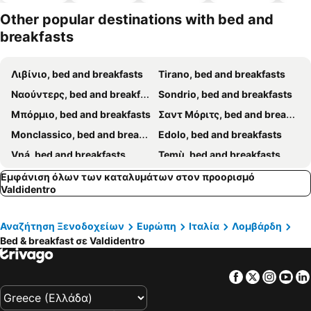
α
α
πισίνες
δέχονται
κατοικίδι
Other popular destinations with bed and
α
breakfasts
Λιβίνιο, bed and breakfasts
Tirano, bed and breakfasts
Ναούντερς, bed and breakfasts
Sondrio, bed and breakfasts
Μπόρμιο, bed and breakfasts
Σαντ Μόριτς, bed and breakfasts
Monclassico, bed and breakfasts
Edolo, bed and breakfasts
Vná, bed and breakfasts
Temù, bed and breakfasts
Pellizzano, bed and breakfasts
Poschiavo, bed and breakfasts
Εμφάνιση όλων των καταλυμάτων στον προορισμό
Valdidentro
Schlanders, bed and breakfasts
Rabbi, bed and breakfasts
Teglio, bed and breakfasts
Chiesa in Valmalenco, bed and breakfasts
Αναζήτηση Ξενοδοχείων
Ευρώπη
Ιταλία
Λομβάρδη
Male, bed and breakfasts
Aprica, bed and breakfasts
Bed & breakfast σε Valdidentro
Poggiridenti, bed and breakfasts
Ardez, bed and breakfasts
Facebook
Twitter
Insta
Yo
Piateda, bed and breakfasts
Ponte di Legno, bed and breakfasts
Latsch, bed and breakfasts
Νταβός, bed and breakfasts