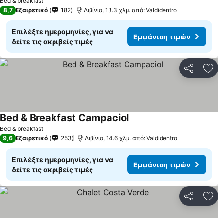
Bed & breakfast
8,7
Εξαιρετικό
182
Λιβίνιο, 13.3 χλμ. από: Valdidentro
Επιλέξτε ημερομηνίες, για να
Εμφάνιση τιμών
δείτε τις ακριβείς τιμές
Κοινοποί
Πρ
Bed & Breakfast Campaciol
Bed & breakfast
9,6
Εξαιρετικό
253
Λιβίνιο, 14.6 χλμ. από: Valdidentro
Επιλέξτε ημερομηνίες, για να
Εμφάνιση τιμών
δείτε τις ακριβείς τιμές
Κοινοποί
Πρ