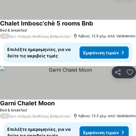
Chalet Imbosc'chè 5 rooms Bnb
Bed & breakfast
/
Λιβίνιο, 12.9 χλμ. από: Valdidentro
Δεν υπάρχει διαθέσιμη βαθμολογία
Επιλέξτε ημερομηνίες, για να
Εμφάνιση τιμών
δείτε τις ακριβείς τιμές
Κοινοποί
Πρ
Garni Chalet Moon
Bed & breakfast
/
Λιβίνιο, 13.5 χλμ. από: Valdidentro
Δεν υπάρχει διαθέσιμη βαθμολογία
Επιλέξτε ημερομηνίες, για να
Εμφάνιση τιμών
δείτε τις ακριβείς τιμές