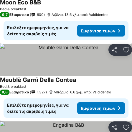
Moon Eco B&B
Bed & breakfast
9,7
Εξαιρετικό
600
Λιβίνιο, 13.6 χλμ. από: Valdidentro
Επιλέξτε ημερομηνίες, για να
Εμφάνιση τιμών
δείτε τις ακριβείς τιμές
Κοινοποί
Πρ
Meublè Garnì Della Contea
Bed & breakfast
8,8
Εξαιρετικό
1.327
Μπόρμιο, 6.6 χλμ. από: Valdidentro
Επιλέξτε ημερομηνίες, για να
Εμφάνιση τιμών
δείτε τις ακριβείς τιμές
Κοινοποί
Πρ