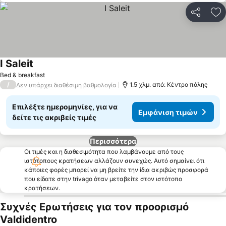
Κοινοποί
Πρ
I Saleit
Bed & breakfast
/
1.5 χλμ. από: Κέντρο πόλης
Δεν υπάρχει διαθέσιμη βαθμολογία
Επιλέξτε ημερομηνίες, για να
Εμφάνιση τιμών
δείτε τις ακριβείς τιμές
Περισσότερα
Οι τιμές και η διαθεσιμότητα που λαμβάνουμε από τους
ιστότοπους κρατήσεων αλλάζουν συνεχώς. Αυτό σημαίνει ότι
κάποιες φορές μπορεί να μη βρείτε την ίδια ακριβώς προσφορά
που είδατε στην trivago όταν μεταβείτε στον ιστότοπο
κρατήσεων.
Συχνές Ερωτήσεις για τον προορισμό
Valdidentro