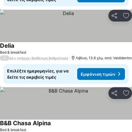
Κοινοποί
Πρ
Delia
Bed & breakfast
/
Λιβίνιο, 13.6 χλμ. από: Valdidentro
Δεν υπάρχει διαθέσιμη βαθμολογία
Επιλέξτε ημερομηνίες, για να
Εμφάνιση τιμών
δείτε τις ακριβείς τιμές
Κοινοποί
Πρ
B&B Chasa Alpina
Bed & breakfast