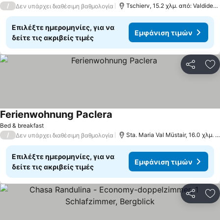
/
Tschierv, 15.2 χλμ. από: Valdidentro
Δεν υπάρχει διαθέσιμη βαθμολογία
Επιλέξτε ημερομηνίες, για να
Εμφάνιση τιμών
δείτε τις ακριβείς τιμές
Κοινοποί
Πρ
Ferienwohnung Paclera
Bed & breakfast
/
Sta. Maria Val Müstair, 16.0 χλμ. από: Valdidentro
Δεν υπάρχει διαθέσιμη βαθμολογία
Επιλέξτε ημερομηνίες, για να
Εμφάνιση τιμών
δείτε τις ακριβείς τιμές
Κοινοποί
Πρ