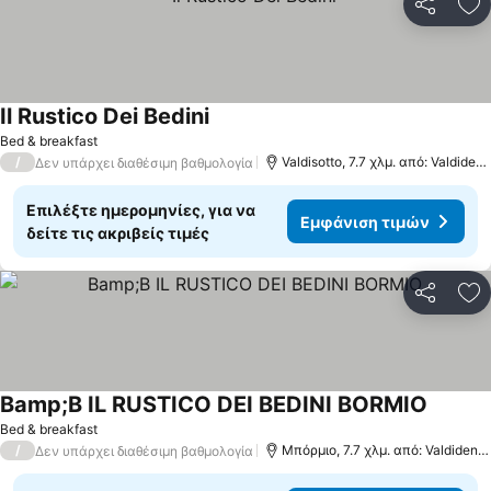
Κοινοποί
Πρ
Il Rustico Dei Bedini
Bed & breakfast
/
Valdisotto, 7.7 χλμ. από: Valdidentro
Δεν υπάρχει διαθέσιμη βαθμολογία
Επιλέξτε ημερομηνίες, για να
Εμφάνιση τιμών
δείτε τις ακριβείς τιμές
Κοινοποί
Πρ
Bamp;B IL RUSTICO DEI BEDINI BORMIO
Bed & breakfast
/
Μπόρμιο, 7.7 χλμ. από: Valdidentro
Δεν υπάρχει διαθέσιμη βαθμολογία