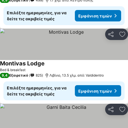
8,5
Εξαιρετικό
499
1.1 χλμ. από: Κέντρο πόλης
Επιλέξτε ημερομηνίες, για να
Εμφάνιση τιμών
δείτε τις ακριβείς τιμές
Κοινοποί
Πρ
Montivas Lodge
Bed & breakfast
9,4
Εξαιρετικό
825
Λιβίνιο, 13.5 χλμ. από: Valdidentro
Επιλέξτε ημερομηνίες, για να
Εμφάνιση τιμών
δείτε τις ακριβείς τιμές
Κοινοποί
Πρ