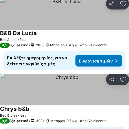
Κοινοποί
Πρ
B&B Da Lucia
Bed & breakfast
9,9
Εξαιρετικό
206
Μπόρμιο, 6.4 χλμ. από: Valdidentro
Επιλέξτε ημερομηνίες, για να
Εμφάνιση τιμών
δείτε τις ακριβείς τιμές
Κοινοποί
Πρ
Chrys b&b
Bed & breakfast
9,6
Εξαιρετικό
393
Μπόρμιο, 9.7 χλμ. από: Valdidentro