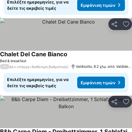
Επιλέξτε ημερομηνίες, για να
Εμφάνιση τιμών
δείτε τις ακριβείς τιμές
Κοινοποί
Πρ
Chalet Del Cane Bianco
Bed & breakfast
/
Valdisotto, 8.2 χλμ. από: Valdidentro
Δεν υπάρχει διαθέσιμη βαθμολογία
Επιλέξτε ημερομηνίες, για να
Εμφάνιση τιμών
δείτε τις ακριβείς τιμές
Κοινοποί
Πρ
B&b Carpe Diem - Dreibettzimmer, 1 Schlafzimmer, Balkon