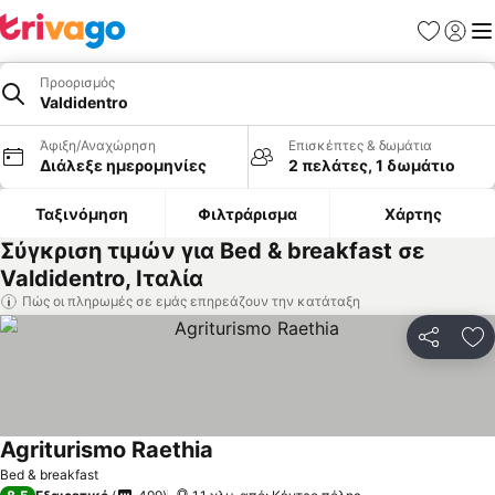
Αγαπημέν
Σύνδε
Με
Προορισμός
Valdidentro
Άφιξη/Αναχώρηση
Επισκέπτες & δωμάτια
Διάλεξε ημερομηνίες
2 πελάτες, 1 δωμάτιο
Ταξινόμηση
Φιλτράρισμα
Χάρτης
Σύγκριση τιμών για Bed & breakfast σε
Valdidentro, Ιταλία
Πώς οι πληρωμές σε εμάς επηρεάζουν την κατάταξη
Κοινοποί
Πρ
Agriturismo Raethia
Bed & breakfast