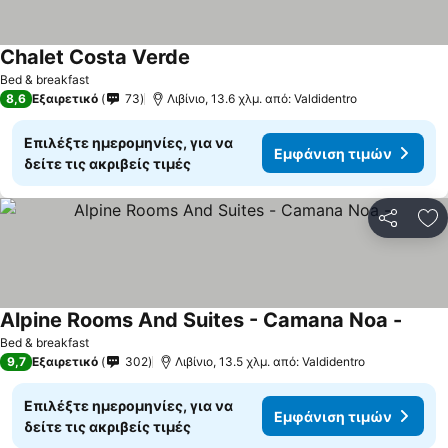
Chalet Costa Verde
Bed & breakfast
8,6
Εξαιρετικό
73
Λιβίνιο, 13.6 χλμ. από: Valdidentro
Επιλέξτε ημερομηνίες, για να
Εμφάνιση τιμών
δείτε τις ακριβείς τιμές
Κοινοποί
Πρ
Alpine Rooms And Suites - Camana Noa -
Bed & breakfast
9,7
Εξαιρετικό
302
Λιβίνιο, 13.5 χλμ. από: Valdidentro
Επιλέξτε ημερομηνίες, για να
Εμφάνιση τιμών
δείτε τις ακριβείς τιμές