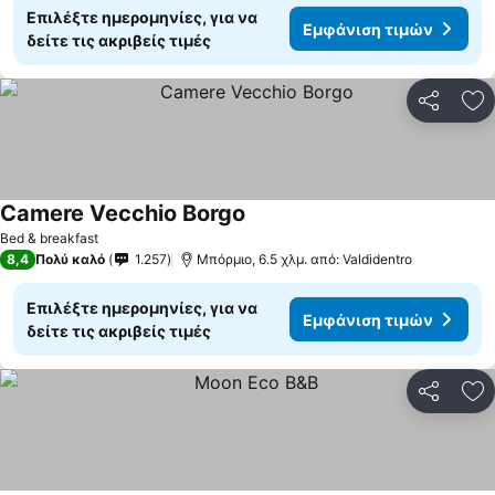
Επιλέξτε ημερομηνίες, για να
Εμφάνιση τιμών
δείτε τις ακριβείς τιμές
Κοινοποί
Πρ
Camere Vecchio Borgo
Bed & breakfast
8,4
Πολύ καλό
1.257
Μπόρμιο, 6.5 χλμ. από: Valdidentro
Επιλέξτε ημερομηνίες, για να
Εμφάνιση τιμών
δείτε τις ακριβείς τιμές
Κοινοποί
Πρ