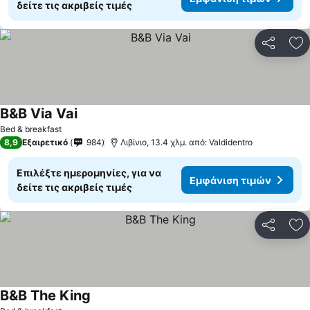
δείτε τις ακριβείς τιμές
Κοινοποί
Πρ
B&B Via Vai
Bed & breakfast
8,9
Εξαιρετικό
984
Λιβίνιο, 13.4 χλμ. από: Valdidentro
Επιλέξτε ημερομηνίες, για να
Εμφάνιση τιμών
δείτε τις ακριβείς τιμές
Κοινοποί
Πρ
B&B The King