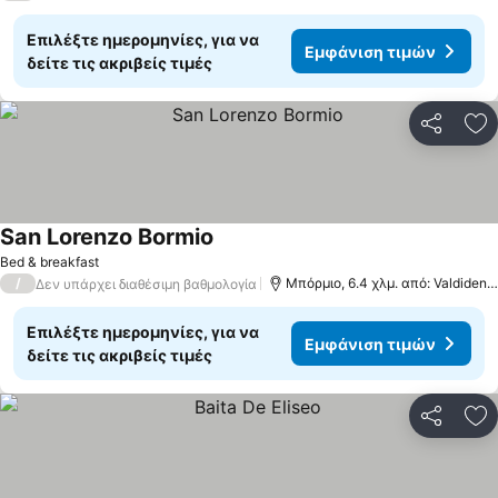
Επιλέξτε ημερομηνίες, για να
Εμφάνιση τιμών
δείτε τις ακριβείς τιμές
Κοινοποί
Πρ
San Lorenzo Bormio
Bed & breakfast
/
Μπόρμιο, 6.4 χλμ. από: Valdidentro
Δεν υπάρχει διαθέσιμη βαθμολογία
Επιλέξτε ημερομηνίες, για να
Εμφάνιση τιμών
δείτε τις ακριβείς τιμές
Κοινοποί
Πρ