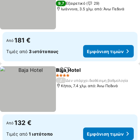
Εμφάνιση τιμών
4 Αστέρια
9,7
Εξαιρετικό
29
Ιωάννινα, 3.5 χλμ. από: Άνω Πεδινά
181 €
Από
Τιμές από
3 ιστότοπους
Εμφάνιση τιμών
Baja Hotel
Κοινοποίηση
Προσθήκη στα αγαπημένα
Εμφάνιση τιμών
4 Αστέρια
/
Δεν υπάρχει διαθέσιμη βαθμολογία
Κήποι, 7.4 χλμ. από: Άνω Πεδινά
132 €
Από
Τιμές από
1 ιστότοπο
Εμφάνιση τιμών