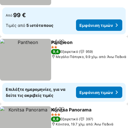
99 €
Από
Τιμές από
5 ιστότοπους
Εμφάνιση τιμών
Pantheon
Κοινοποίηση
Προσθήκη στα αγαπημένα
Εμφάνιση τιμών
2 Αστέρια
9,4
Εξαιρετικό
959
Μεγάλο Πάπιγκο, 9.9 χλμ. από: Άνω Πεδινά
Επιλέξτε ημερομηνίες, για να
Εμφάνιση τιμών
δείτε τις ακριβείς τιμές
Konitsa Panorama
Κοινοποίηση
Προσθήκη στα αγαπημένα
Εμφάνισ
3 Αστέρια
8,8
Εξαιρετικό
397
Κόνιτσα, 19.7 χλμ. από: Άνω Πεδινά