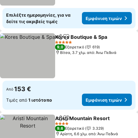
Επιλέξτε ημερομηνίες, για να
Εμφάνιση τιμών
δείτε τις ακριβείς τιμές
Kores Boutique & Spa
Κοινοποίηση
Προσθήκη στα αγαπημένα
Εμφά
5 Αστέρια
9,0
Εξαιρετικό
619
Βίτσα, 3.7 χλμ. από: Άνω Πεδινά
153 €
Από
Τιμές από
1 ιστότοπο
Εμφάνιση τιμών
Aristi Mountain Resort
Κοινοποίηση
Προσθήκη στα αγαπημένα
Εμφ
4 Αστέρια
9,6
Εξαιρετικό
3.329
Αρίστη, 6.6 χλμ. από: Άνω Πεδινά