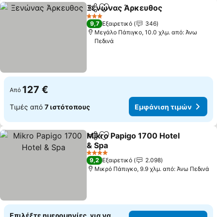
Ξενώνας Άρκευθος
Κοινοποίηση
Προσθήκη στα αγαπημένα
Εμφάν
3 Αστέρια
9,7
Εξαιρετικό
346
Μεγάλο Πάπιγκο, 10.0 χλμ. από: Άνω
Πεδινά
127 €
Από
Τιμές από
7 ιστότοπους
Εμφάνιση τιμών
Mikro Papigo 1700 Hotel
Κοινοποίηση
Προσθήκη στα αγαπημένα
& Spa
Εμφάνιση τιμών
4 Αστέρια
9,2
Εξαιρετικό
2.098
Μικρό Πάπιγκο, 9.9 χλμ. από: Άνω Πεδινά
Επιλέξτε ημερομηνίες, για να