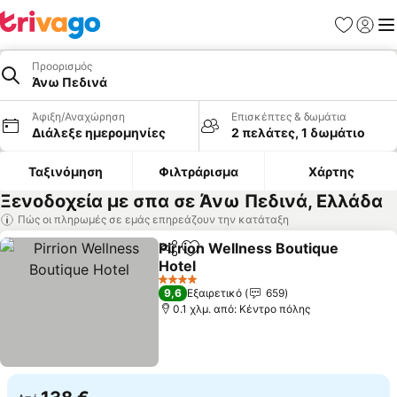
Αγαπημέν
Σύνδε
Με
Προορισμός
Άνω Πεδινά
Άφιξη/Αναχώρηση
Επισκέπτες & δωμάτια
Διάλεξε ημερομηνίες
2 πελάτες, 1 δωμάτιο
Ταξινόμηση
Φιλτράρισμα
Χάρτης
Ξενοδοχεία με σπα σε Άνω Πεδινά, Ελλάδα
Πώς οι πληρωμές σε εμάς επηρεάζουν την κατάταξη
Pirrion Wellness Boutique
Κοινοποίηση
Προσθήκη στα αγαπημένα
Hotel
Εμφάνιση τιμών
4 Αστέρια
9,6
Εξαιρετικό
659
0.1 χλμ. από: Κέντρο πόλης