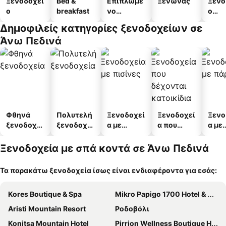
Ξενοδοχεί
Bed &
Επιπλωμέ
Ξενώνας
Ξενο
ο
breakfast
νο
ο
διαμέρισμ
διαμ
Δημοφιλείς κατηγορίες ξενοδοχείων σε
α
άτω
Άνω Πεδινά
Φθηνά
Πολυτελή
Ξενοδοχεί
Ξενοδοχεί
Ξενο
ξενοδοχεί
ξενοδοχεί
α με
α που
α με
α
α
πισίνες
δέχονται
πάρκ
κατοικίδι
Ξενοδοχεία με σπά κοντά σε Άνω Πεδινά
α
Τα παρακάτω ξενοδοχεία ίσως είναι ενδιαφέροντα για εσάς:
Kores Boutique & Spa
Mikro Papigo 1700 Hotel & Spa
Aristi Mountain Resort
Ροδοβόλι
Konitsa Mountain Hotel
Pirrion Wellness Boutique Hotel