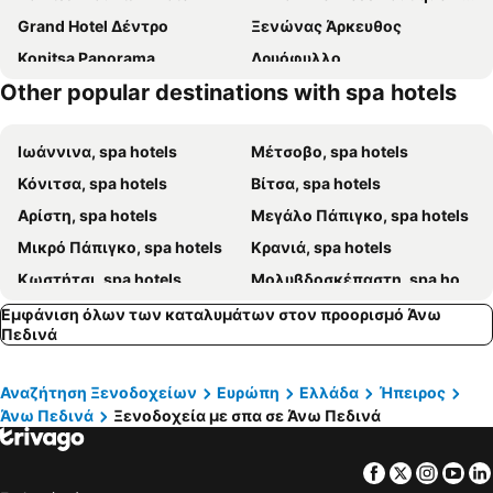
Grand Hotel Δέντρο
Ξενώνας Άρκευθος
Konitsa Panorama
Δρυόφυλλο
Other popular destinations with spa hotels
Mount Grace Suites&spa Ioannina
'Απειρος Χώρα
Baja Hotel
Ιωάννινα, spa hotels
Μέτσοβο, spa hotels
Κόνιτσα, spa hotels
Βίτσα, spa hotels
Αρίστη, spa hotels
Μεγάλο Πάπιγκο, spa hotels
Μικρό Πάπιγκο, spa hotels
Κρανιά, spa hotels
Κωστήτσι, spa hotels
Μολυβδοσκέπαστη, spa hotels
Κήποι, spa hotels
Ελάτη, spa hotels
Εμφάνιση όλων των καταλυμάτων στον προορισμό Άνω
Πεδινά
Përmet, spa hotels
Τσεπέλοβο, spa hotels
Μονοδένδρι, spa hotels
Αμάραντος, spa hotels
Αναζήτηση Ξενοδοχείων
Ευρώπη
Ελλάδα
Ήπειρος
Κλήμα, spa hotels
Καλαρρύτες, spa hotels
Άνω Πεδινά
Ξενοδοχεία με σπα σε Άνω Πεδινά
Facebook
Twitter
Insta
Yo