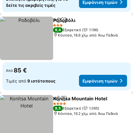
Εμφάνιση τιμών
δείτε τις ακριβείς τιμές
Ροδοβόλι
Κοινοποίηση
Προσθήκη στα αγαπημένα
Εμφάνιση τιμών
3 Αστέρια
9,4
Εξαιρετικό
1.196
Κόνιτσα, 18.6 χλμ. από: Άνω Πεδινά
85 €
Από
Τιμές από
9 ιστότοπους
Εμφάνιση τιμών
Konitsa Mountain Hotel
Κοινοποίηση
Προσθήκη στα αγαπημένα
Εμ
4 Αστέρια
9,5
Εξαιρετικό
1.065
Κόνιτσα, 19.2 χλμ. από: Άνω Πεδινά