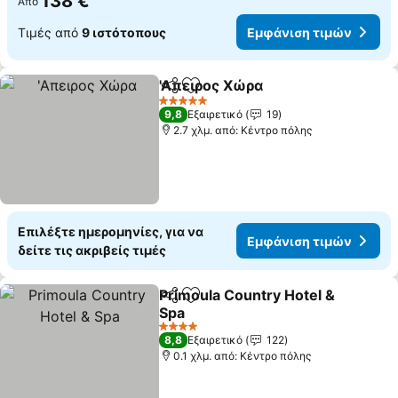
138 €
Από
Τιμές από
9 ιστότοπους
Εμφάνιση τιμών
'Απειρος Χώρα
Κοινοποίηση
Προσθήκη στα αγαπημένα
Εμφάνιση τ
5 Αστέρια
9,8
Εξαιρετικό
19
2.7 χλμ. από: Κέντρο πόλης
Επιλέξτε ημερομηνίες, για να
Εμφάνιση τιμών
δείτε τις ακριβείς τιμές
Primoula Country Hotel &
Κοινοποίηση
Προσθήκη στα αγαπημένα
Spa
Εμφάνιση τιμών
4 Αστέρια
8,8
Εξαιρετικό
122
0.1 χλμ. από: Κέντρο πόλης