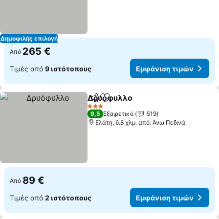
Δημοφιλής επιλογή
265 €
Από
Τιμές από
9 ιστότοπους
Εμφάνιση τιμών
Δρυόφυλλο
Κοινοποίηση
Προσθήκη στα αγαπημένα
Εμφάνιση τιμ
3 Αστέρια
9,5
Εξαιρετικό
519
Ελάτη, 6.8 χλμ. από: Άνω Πεδινά
89 €
Από
Τιμές από
2 ιστότοπους
Εμφάνιση τιμών