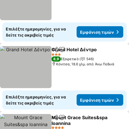
Επιλέξτε ημερομηνίες, για να
Εμφάνιση τιμών
δείτε τις ακριβείς τιμές
Grand Hotel Δέντρο
Κοινοποίηση
Προσθήκη στα αγαπημένα
Εμφάν
3 Αστέρια
8,9
Εξαιρετικό
546
Κόνιτσα, 18.6 χλμ. από: Άνω Πεδινά
Επιλέξτε ημερομηνίες, για να
Εμφάνιση τιμών
δείτε τις ακριβείς τιμές
Mount Grace Suites&spa
Κοινοποίηση
Προσθήκη στα αγαπημένα
Ioannina