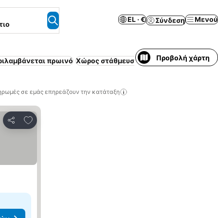
EL · €
Μενού
Σύνδεση
τιο
Προβολή χάρτη
ριλαμβάνεται πρωινό
Χώρος στάθμευσης
Πισίνα
Επιπλωμένο 
ηρωμές σε εμάς επηρεάζουν την κατάταξη
Προσθήκη στα αγαπημένα
Κοινοποίηση