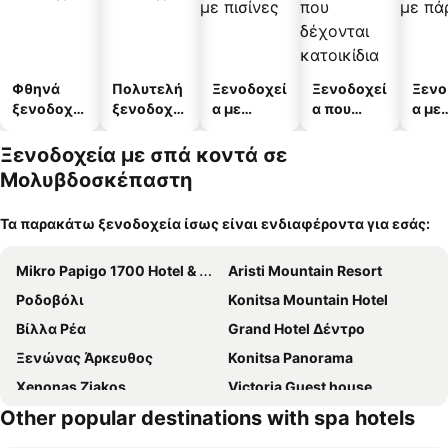
Φθηνά
Πολυτελή
Ξενοδοχεί
Ξενοδοχεί
Ξενο
ξενοδοχεί
ξενοδοχεί
α με
α που
α με
α
α
πισίνες
δέχονται
πάρκ
κατοικίδι
Ξενοδοχεία με σπά κοντά σε
α
Μολυβδοσκέπαστη
Τα παρακάτω ξενοδοχεία ίσως είναι ενδιαφέροντα για εσάς:
Mikro Papigo 1700 Hotel & Spa
Aristi Mountain Resort
Ροδοβόλι
Konitsa Mountain Hotel
Βίλλα Ρέα
Grand Hotel Δέντρο
Ξενώνας Άρκευθος
Konitsa Panorama
Χenonas Ziakos
Victoria Guest house
Other popular destinations with spa hotels
Αμάραντος
Ξενώνας Σάλβια