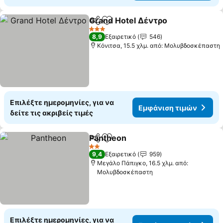
Grand Hotel Δέντρο
Κοινοποίηση
Προσθήκη στα αγαπημένα
3 Αστέρια
8,9
Εξαιρετικό
546
Κόνιτσα, 15.5 χλμ. από: Μολυβδοσκέπαστη
Επιλέξτε ημερομηνίες, για να
Εμφάνιση τιμών
δείτε τις ακριβείς τιμές
Pantheon
Κοινοποίηση
Προσθήκη στα αγαπημένα
2 Αστέρια
9,4
Εξαιρετικό
959
Μεγάλο Πάπιγκο, 16.5 χλμ. από:
Μολυβδοσκέπαστη
Επιλέξτε ημερομηνίες, για να