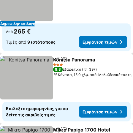
Δημοφιλής επιλογή
265 €
Από
Τιμές από
9 ιστότοπους
Εμφάνιση τιμών
Konitsa Panorama
Κοινοποίηση
Προσθήκη στα αγαπημένα
3 Αστέρια
8,8
Εξαιρετικό
397
Κόνιτσα, 15.0 χλμ. από: Μολυβδοσκέπαστη
Επιλέξτε ημερομηνίες, για να
Εμφάνιση τιμών
δείτε τις ακριβείς τιμές
Mikro Papigo 1700 Hotel
Κοινοποίηση
Προσθήκη στα αγαπημένα