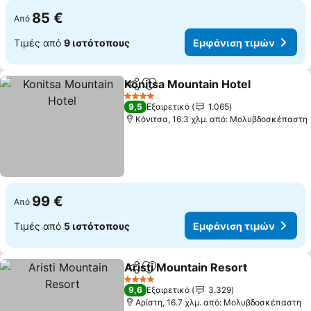
85 €
Από
Τιμές από
9 ιστότοπους
Εμφάνιση τιμών
Konitsa Mountain Hotel
Κοινοποίηση
Προσθήκη στα αγαπημένα
4 Αστέρια
9,5
Εξαιρετικό
1.065
Κόνιτσα, 16.3 χλμ. από: Μολυβδοσκέπαστη
99 €
Από
Τιμές από
5 ιστότοπους
Εμφάνιση τιμών
Aristi Mountain Resort
Κοινοποίηση
Προσθήκη στα αγαπημένα
4 Αστέρια
9,6
Εξαιρετικό
3.329
Αρίστη, 16.7 χλμ. από: Μολυβδοσκέπαστη