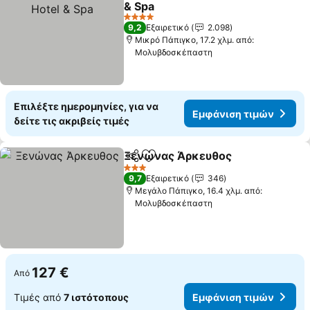
& Spa
4 Αστέρια
9,2
Εξαιρετικό
2.098
Μικρό Πάπιγκο, 17.2 χλμ. από:
Μολυβδοσκέπαστη
Επιλέξτε ημερομηνίες, για να
Εμφάνιση τιμών
δείτε τις ακριβείς τιμές
Ξενώνας Άρκευθος
Κοινοποίηση
Προσθήκη στα αγαπημένα
3 Αστέρια
9,7
Εξαιρετικό
346
Μεγάλο Πάπιγκο, 16.4 χλμ. από:
Μολυβδοσκέπαστη
127 €
Από
Τιμές από
7 ιστότοπους
Εμφάνιση τιμών