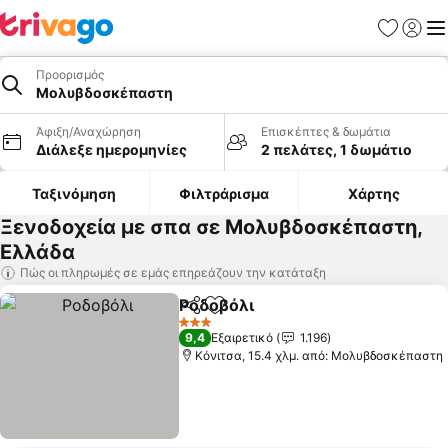
Αγαπημέν
Σύνδε
Με
Προορισμός
Μολυβδοσκέπαστη
Άφιξη/Αναχώρηση
Επισκέπτες & δωμάτια
Διάλεξε ημερομηνίες
2 πελάτες, 1 δωμάτιο
Ταξινόμηση
Φιλτράρισμα
Χάρτης
Ξενοδοχεία με σπα σε Μολυβδοσκέπαστη,
Ελλάδα
Πώς οι πληρωμές σε εμάς επηρεάζουν την κατάταξη
Ροδοβόλι
Κοινοποίηση
Προσθήκη στα αγαπημένα
3 Αστέρια
9,4
Εξαιρετικό
1.196
Κόνιτσα, 15.4 χλμ. από: Μολυβδοσκέπαστη