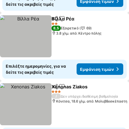
Εμφάνιση τιμών
δείτε τις ακριβείς τιμές
Βίλλα Ρέα
Κοινοποίηση
Προσθήκη στα αγαπημένα
2 Αστέρια
8,5
Εξαιρετικό
69
3.8 χλμ. από: Κέντρο πόλης
Επιλέξτε ημερομηνίες, για να
Εμφάνιση τιμών
δείτε τις ακριβείς τιμές
Χenonas Ziakos
Κοινοποίηση
Προσθήκη στα αγαπημένα
3 Αστέρια
/
Δεν υπάρχει διαθέσιμη βαθμολογία
Κόνιτσα, 18.6 χλμ. από: Μολυβδοσκέπαστη