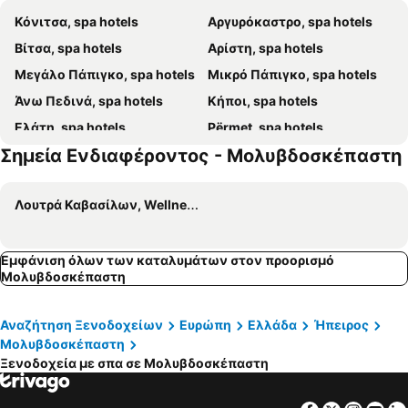
Κόνιτσα, spa hotels
Αργυρόκαστρο, spa hotels
Βίτσα, spa hotels
Αρίστη, spa hotels
Μεγάλο Πάπιγκο, spa hotels
Μικρό Πάπιγκο, spa hotels
Άνω Πεδινά, spa hotels
Κήποι, spa hotels
Ελάτη, spa hotels
Përmet, spa hotels
Σημεία Ενδιαφέροντος - Μολυβδοσκέπαστη
Τσεπέλοβο, spa hotels
Μονοδένδρι, spa hotels
Αμάραντος, spa hotels
Κλήμα, spa hotels
Λουτρά Καβασίλων, Wellness/ Spa
Εμφάνιση όλων των καταλυμάτων στον προορισμό
Μολυβδοσκέπαστη
Αναζήτηση Ξενοδοχείων
Ευρώπη
Ελλάδα
Ήπειρος
Μολυβδοσκέπαστη
Ξενοδοχεία με σπα σε Μολυβδοσκέπαστη