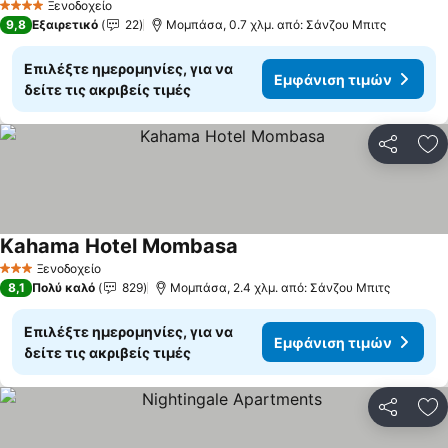
Ξενοδοχείο
4 Αστέρια
9,8
Εξαιρετικό
22
Μομπάσα, 0.7 χλμ. από: Σάνζου Μπιτς
Επιλέξτε ημερομηνίες, για να
Εμφάνιση τιμών
δείτε τις ακριβείς τιμές
Κοινοποί
Πρ
Kahama Hotel Mombasa
Ξενοδοχείο
3 Αστέρια
8,1
Πολύ καλό
829
Μομπάσα, 2.4 χλμ. από: Σάνζου Μπιτς
Επιλέξτε ημερομηνίες, για να
Εμφάνιση τιμών
δείτε τις ακριβείς τιμές
Κοινοποί
Πρ