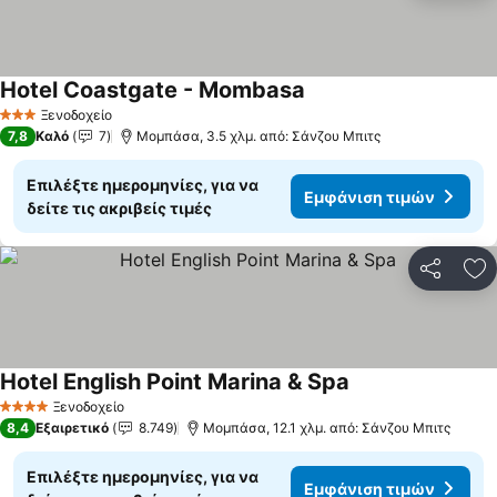
Hotel Coastgate - Mombasa
Ξενοδοχείο
3 Αστέρια
7,8
Καλό
7
Μομπάσα, 3.5 χλμ. από: Σάνζου Μπιτς
Επιλέξτε ημερομηνίες, για να
Εμφάνιση τιμών
δείτε τις ακριβείς τιμές
Κοινοποί
Πρ
Hotel English Point Marina & Spa
Ξενοδοχείο
4 Αστέρια
8,4
Εξαιρετικό
8.749
Μομπάσα, 12.1 χλμ. από: Σάνζου Μπιτς
Επιλέξτε ημερομηνίες, για να
Εμφάνιση τιμών