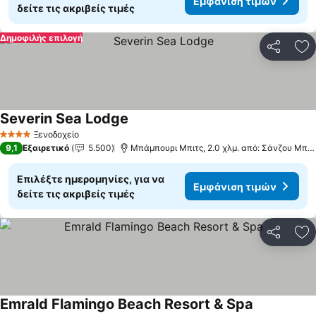
Εμφάνιση τιμών
δείτε τις ακριβείς τιμές
Δημοφιλής επιλογή
Κοινοποί
Πρ
Severin Sea Lodge
Ξενοδοχείο
4 Αστέρια
9,1
Εξαιρετικό
5.500
Μπάμπουρι Μπιτς, 2.0 χλμ. από: Σάνζου Μπιτς
Επιλέξτε ημερομηνίες, για να
Εμφάνιση τιμών
δείτε τις ακριβείς τιμές
Κοινοποί
Πρ
Emrald Flamingo Beach Resort & Spa