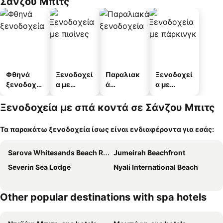
Σάνζου Μπιτς
Φθηνά
Ξενοδοχεί
Παραλιακ
Ξενοδοχεί
ξενοδοχεί
α με
ά
α με
α
πισίνες
ξενοδοχεί
πάρκινγκ
α
Ξενοδοχεία με σπά κοντά σε Σάνζου Μπιτς
Τα παρακάτω ξενοδοχεία ίσως είναι ενδιαφέροντα για εσάς:
Sarova Whitesands Beach Resort & Spa
Jumeirah Beachfront
Severin Sea Lodge
Nyali International Beach
Other popular destinations with spa hotels