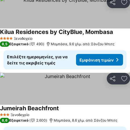
Κοινοποί
Πρ
Kilua Residences by CityBlue, Mombasa
Ξενοδοχείο
4 Αστέρια
8,5
Εξαιρετικό
490
Μομπάσα, 9.6 χλμ. από: Σάνζου Μπιτς
Επιλέξτε ημερομηνίες, για να
Εμφάνιση τιμών
δείτε τις ακριβείς τιμές
Κοινοποί
Πρ
Jumeirah Beachfront
Ξενοδοχείο
3 Αστέρια
8,6
Εξαιρετικό
2.600
Μομπάσα, 8.6 χλμ. από: Σάνζου Μπιτς