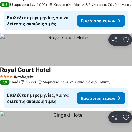
3 Αστέρια
8,5
Εξαιρετικό
1.092
Κικαμπάλα Μπιτς, 8.5 χλμ. από: Σάνζου Μπιτς
Επιλέξτε ημερομηνίες, για να
Εμφάνιση τιμών
δείτε τις ακριβείς τιμές
Κοινοποί
Πρ
Royal Court Hotel
Ξενοδοχείο
4 Αστέρια
7,9
Καλό
1.722
Μομπάσα, 13.4 χλμ. από: Σάνζου Μπιτς
Επιλέξτε ημερομηνίες, για να
Εμφάνιση τιμών
δείτε τις ακριβείς τιμές
Κοινοποί
Πρ