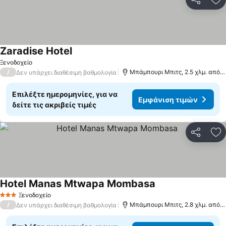
Κοινοποί
Πρ
Zaradise Hotel
Ξενοδοχείο
/
Μπάμπουρι Μπιτς, 2.5 χλμ. από: Σάνζου Μπιτς
Δεν υπάρχει διαθέσιμη βαθμολογία
Επιλέξτε ημερομηνίες, για να
Εμφάνιση τιμών
δείτε τις ακριβείς τιμές
Κοινοποί
Πρ
Hotel Manas Mtwapa Mombasa
Ξενοδοχείο
3 Αστέρια
/
Μπάμπουρι Μπιτς, 2.8 χλμ. από: Σάνζου Μπιτς
Δεν υπάρχει διαθέσιμη βαθμολογία