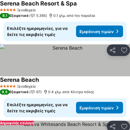
Serena Beach Resort & Spa
Ξενοδοχείο
5 Αστέρια
9,1
Εξαιρετικό
5.365
0.1 χλμ. από την παραλία
Επιλέξτε ημερομηνίες, για να
Εμφάνιση τιμών
δείτε τις ακριβείς τιμές
Κοινοποί
Πρ
Serena Beach
Ξενοδοχείο
5 Αστέρια
9,5
Εξαιρετικό
67
0.4 χλμ. από: Κέντρο πόλης
Επιλέξτε ημερομηνίες, για να
Εμφάνιση τιμών
δείτε τις ακριβείς τιμές
Δημοφιλής επιλογή
Κοινοποί
Πρ