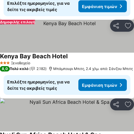
Επιλέξτε ημερομηνίες, για να
Εμφάνιση τιμών
δείτε τις ακριβείς τιμές
Δημοφιλής επιλογή
Κοινοποί
Πρ
Kenya Bay Beach Hotel
Ξενοδοχείο
3 Αστέρια
8,0
Πολύ καλό
2.182
Μπάμπουρι Μπιτς, 2.4 χλμ. από: Σάνζου Μπιτς
Επιλέξτε ημερομηνίες, για να
Εμφάνιση τιμών
δείτε τις ακριβείς τιμές
Κοινοποί
Πρ