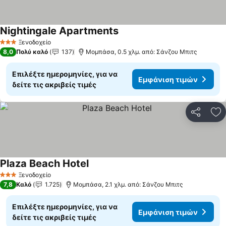
Nightingale Apartments
Ξενοδοχείο
3 Αστέρια
8,0
Πολύ καλό
137
Μομπάσα, 0.5 χλμ. από: Σάνζου Μπιτς
Επιλέξτε ημερομηνίες, για να
Εμφάνιση τιμών
δείτε τις ακριβείς τιμές
Κοινοποί
Πρ
Plaza Beach Hotel
Ξενοδοχείο
3 Αστέρια
7,8
Καλό
1.725
Μομπάσα, 2.1 χλμ. από: Σάνζου Μπιτς
Επιλέξτε ημερομηνίες, για να
Εμφάνιση τιμών
δείτε τις ακριβείς τιμές