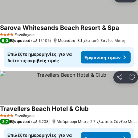
Sarova Whitesands Beach Resort & Spa
Ξενοδοχείο
4 Αστέρια
9,0
Εξαιρετικό
15.105
Μομπάσα, 3.1 χλμ. από: Σάνζου Μπιτς
Επιλέξτε ημερομηνίες, για να
Εμφάνιση τιμών
δείτε τις ακριβείς τιμές
Κοινοποί
Πρ
Travellers Beach Hotel & Club
Ξενοδοχείο
4 Αστέρια
8,7
Εξαιρετικό
6.238
Μπάμπουρι Μπιτς, 2.7 χλμ. από: Σάνζου Μπιτς
Επιλέξτε ημερομηνίες, για να