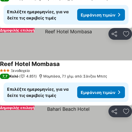
Επιλέξτε ημερομηνίες, για να
Εμφάνιση τιμών
δείτε τις ακριβείς τιμές
Δημοφιλής επιλογή
Κοινοποί
Πρ
Reef Hotel Mombasa
Ξενοδοχείο
3 Αστέρια
7,7
Καλό
4.851
Μομπάσα, 7.1 χλμ. από: Σάνζου Μπιτς
Επιλέξτε ημερομηνίες, για να
Εμφάνιση τιμών
δείτε τις ακριβείς τιμές
Δημοφιλής επιλογή
Κοινοποί
Πρ