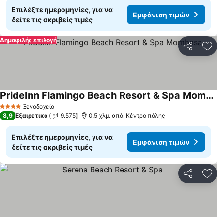
Επιλέξτε ημερομηνίες, για να
Εμφάνιση τιμών
δείτε τις ακριβείς τιμές
Δημοφιλής επιλογή
Κοινοποί
Πρ
PrideInn Flamingo Beach Resort & Spa Mombasa
Ξενοδοχείο
4 Αστέρια
8,9
Εξαιρετικό
9.575
0.5 χλμ. από: Κέντρο πόλης
Επιλέξτε ημερομηνίες, για να
Εμφάνιση τιμών
δείτε τις ακριβείς τιμές
Κοινοποί
Πρ