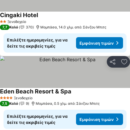
Cingaki Hotel
Ξενοδοχείο
2 Αστέρια
7,7
Καλό
370
Μομπάσα, 14.0 χλμ. από: Σάνζου Μπιτς
Επιλέξτε ημερομηνίες, για να
Εμφάνιση τιμών
δείτε τις ακριβείς τιμές
Κοινοποί
Πρ
Eden Beach Resort & Spa
Ξενοδοχείο
4 Αστέρια
7,5
Καλό
9
Μομπάσα, 0.5 χλμ. από: Σάνζου Μπιτς
Επιλέξτε ημερομηνίες, για να
Εμφάνιση τιμών
δείτε τις ακριβείς τιμές