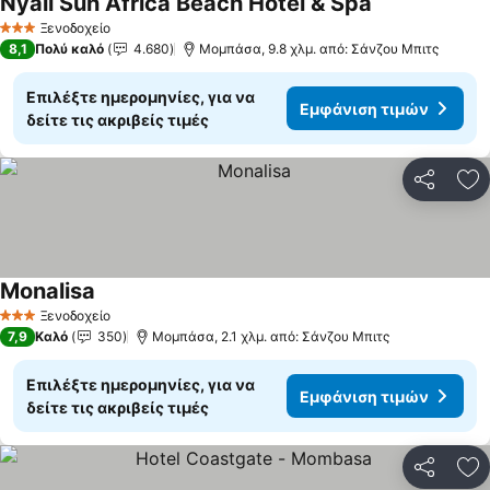
Nyali Sun Africa Beach Hotel & Spa
Ξενοδοχείο
3 Αστέρια
8,1
Πολύ καλό
4.680
Μομπάσα, 9.8 χλμ. από: Σάνζου Μπιτς
Επιλέξτε ημερομηνίες, για να
Εμφάνιση τιμών
δείτε τις ακριβείς τιμές
Κοινοποί
Πρ
Monalisa
Ξενοδοχείο
3 Αστέρια
7,9
Καλό
350
Μομπάσα, 2.1 χλμ. από: Σάνζου Μπιτς
Επιλέξτε ημερομηνίες, για να
Εμφάνιση τιμών
δείτε τις ακριβείς τιμές
Κοινοποί
Πρ