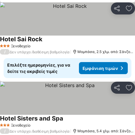
Κοινοποί
Πρ
Hotel Sai Rock
Ξενοδοχείο
3 Αστέρια
/
Μομπάσα, 2.5 χλμ. από: Σάνζου Μπιτς
Δεν υπάρχει διαθέσιμη βαθμολογία
Επιλέξτε ημερομηνίες, για να
Εμφάνιση τιμών
δείτε τις ακριβείς τιμές
Κοινοποί
Πρ
Hotel Sisters and Spa
Ξενοδοχείο
3 Αστέρια
/
Μομπάσα, 5.4 χλμ. από: Σάνζου Μπιτς
Δεν υπάρχει διαθέσιμη βαθμολογία