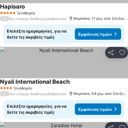
Hapisaro
Ξενοδοχείο
5 Αστέρια
/
Μομπάσα, 1.1 χλμ. από: Σάνζου Μπιτς
Δεν υπάρχει διαθέσιμη βαθμολογία
Επιλέξτε ημερομηνίες, για να
Εμφάνιση τιμών
δείτε τις ακριβείς τιμές
Κοινοποί
Πρ
Nyali International Beach
Ξενοδοχείο
4 Αστέρια
/
Μομπάσα, 9.8 χλμ. από: Σάνζου Μπιτς
Δεν υπάρχει διαθέσιμη βαθμολογία
Επιλέξτε ημερομηνίες, για να
Εμφάνιση τιμών
δείτε τις ακριβείς τιμές