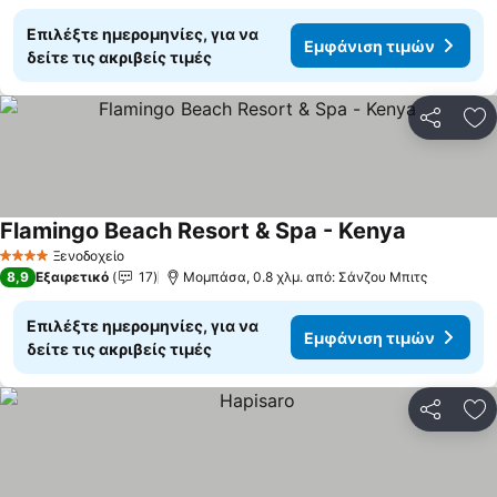
Επιλέξτε ημερομηνίες, για να
Εμφάνιση τιμών
δείτε τις ακριβείς τιμές
Κοινοποί
Πρ
Flamingo Beach Resort & Spa - Kenya
Ξενοδοχείο
4 Αστέρια
8,9
Εξαιρετικό
17
Μομπάσα, 0.8 χλμ. από: Σάνζου Μπιτς
Επιλέξτε ημερομηνίες, για να
Εμφάνιση τιμών
δείτε τις ακριβείς τιμές
Κοινοποί
Πρ