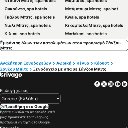
Νταϊάνι Μπιτς, spa hotels
Μομπάσα, spa hotels
Ουκούντα, spa hotels
Μπάμπουρι Μπιτς, spa hotels
Γκάλου Μπιτς, spa hotels
Kwale, spa hotels
Νίαλι Μπιτς, spa hotels
Κικαμπάλα Μπιτς, spa hotels
Κίλιφι, spa hotels
Mariakani, spa hotels
Εμφάνιση όλων των καταλυμάτων στον προορισμό Σάνζου
Μπιτς
Αναζήτηση Ξενοδοχείων
Αφρική
Κένυα
Κόουστ
Σάνζου Μπιτς
Ξενοδοχεία με σπα σε Σάνζου Μπιτς
Facebook
Twitter
Insta
Yo
Επιλογή χώρας
Προσθήκη στο Google
Βρείτε εύκολα τα αποτελέσματά
μας: προσθέστε το trivago ως
προτιμώμενη πηγή στο Google.