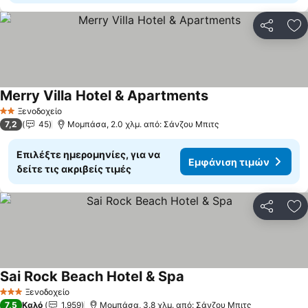
Κοινοποί
Πρ
Merry Villa Hotel & Apartments
Ξενοδοχείο
2 Αστέρια
7,2
45
Μομπάσα, 2.0 χλμ. από: Σάνζου Μπιτς
Επιλέξτε ημερομηνίες, για να
Εμφάνιση τιμών
δείτε τις ακριβείς τιμές
Κοινοποί
Πρ
Sai Rock Beach Hotel & Spa
Ξενοδοχείο
3 Αστέρια
7,5
Καλό
1.959
Μομπάσα, 3.8 χλμ. από: Σάνζου Μπιτς