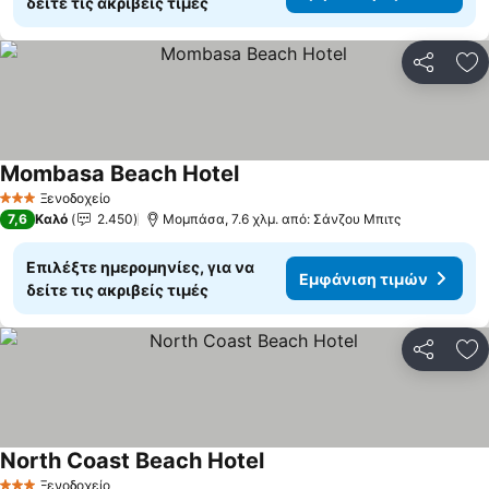
δείτε τις ακριβείς τιμές
Κοινοποί
Πρ
Mombasa Beach Hotel
Ξενοδοχείο
3 Αστέρια
7,6
Καλό
2.450
Μομπάσα, 7.6 χλμ. από: Σάνζου Μπιτς
Επιλέξτε ημερομηνίες, για να
Εμφάνιση τιμών
δείτε τις ακριβείς τιμές
Κοινοποί
Πρ
North Coast Beach Hotel
Ξενοδοχείο