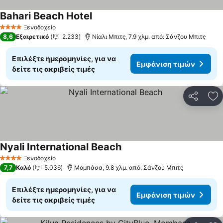
Bahari Beach Hotel
Ξενοδοχείο
4 Αστέρια
8,6
Εξαιρετικό
2.233
Νίαλι Μπιτς, 7.9 χλμ. από: Σάνζου Μπιτς
Επιλέξτε ημερομηνίες, για να
Εμφάνιση τιμών
δείτε τις ακριβείς τιμές
Κοινοποί
Πρ
Nyali International Beach
Ξενοδοχείο
4 Αστέρια
7,7
Καλό
5.036
Μομπάσα, 9.8 χλμ. από: Σάνζου Μπιτς
Επιλέξτε ημερομηνίες, για να
Εμφάνιση τιμών
δείτε τις ακριβείς τιμές