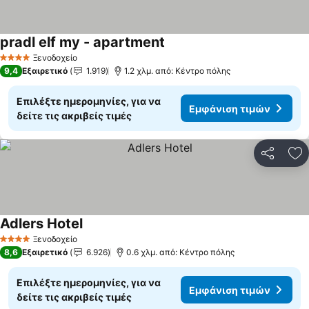
pradl elf my - apartment
Ξενοδοχείο
4 Αστέρια
9,4
Εξαιρετικό
1.919
1.2 χλμ. από: Κέντρο πόλης
Επιλέξτε ημερομηνίες, για να
Εμφάνιση τιμών
δείτε τις ακριβείς τιμές
Κοινοποί
Πρ
Adlers Hotel
Ξενοδοχείο
4 Αστέρια
8,6
Εξαιρετικό
6.926
0.6 χλμ. από: Κέντρο πόλης
Επιλέξτε ημερομηνίες, για να
Εμφάνιση τιμών
δείτε τις ακριβείς τιμές