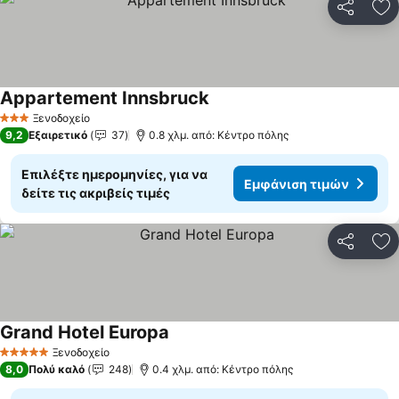
Κοινοποί
Πρ
Appartement Innsbruck
Ξενοδοχείο
3 Αστέρια
9,2
Εξαιρετικό
37
0.8 χλμ. από: Κέντρο πόλης
Επιλέξτε ημερομηνίες, για να
Εμφάνιση τιμών
δείτε τις ακριβείς τιμές
Κοινοποί
Πρ
Grand Hotel Europa
Ξενοδοχείο
5 Αστέρια
8,0
Πολύ καλό
248
0.4 χλμ. από: Κέντρο πόλης