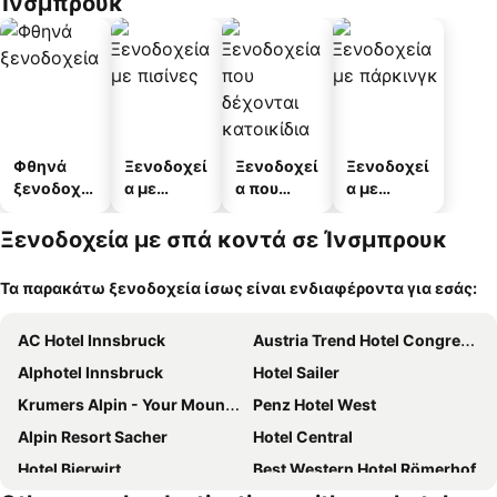
Ίνσμπρουκ
Φθηνά
Ξενοδοχεί
Ξενοδοχεί
Ξενοδοχεί
ξενοδοχεί
α με
α που
α με
α
πισίνες
δέχονται
πάρκινγκ
κατοικίδι
Ξενοδοχεία με σπά κοντά σε Ίνσμπρουκ
α
Τα παρακάτω ξενοδοχεία ίσως είναι ενδιαφέροντα για εσάς:
AC Hotel Innsbruck
Austria Trend Hotel Congress Innsbruck
Alphotel Innsbruck
Hotel Sailer
Krumers Alpin - Your Mountain Oasis
Penz Hotel West
Alpin Resort Sacher
Hotel Central
Hotel Bierwirt
Best Western Hotel Römerhof