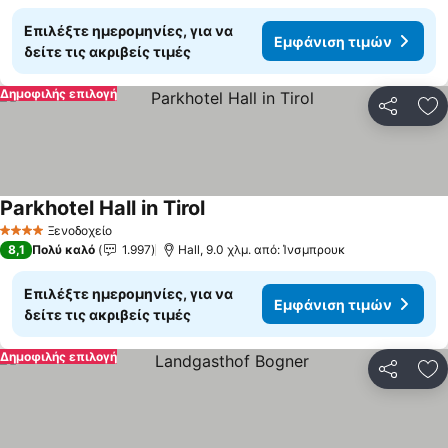
Επιλέξτε ημερομηνίες, για να
Εμφάνιση τιμών
δείτε τις ακριβείς τιμές
Δημοφιλής επιλογή
Κοινοποί
Πρ
Parkhotel Hall in Tirol
Ξενοδοχείο
4 Αστέρια
8,1
Πολύ καλό
1.997
Hall, 9.0 χλμ. από: Ίνσμπρουκ
Επιλέξτε ημερομηνίες, για να
Εμφάνιση τιμών
δείτε τις ακριβείς τιμές
Δημοφιλής επιλογή
Κοινοποί
Πρ