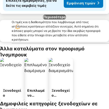
Επιλέξτε ημερομηνίες, για να
Εμφάνιση τιμών
δείτε τις ακριβείς τιμές
Περισσότερα
Οι τιμές και η διαθεσιμότητα που λαμβάνουμε από τους
ιστότοπους κρατήσεων αλλάζουν συνεχώς. Αυτό σημαίνει ότι
κάποιες φορές μπορεί να μη βρείτε την ίδια ακριβώς προσφορά
που είδατε στην trivago όταν μεταβείτε στον ιστότοπο
κρατήσεων.
Άλλα καταλύματα στον προορισμό
Ίνσμπρουκ
Ξενοδοχεί
Επιπλωμέ
Ξενοδοχεί
ο
νο
ο
διαμέρισμ
διαμερισμ
Δημοφιλείς κατηγορίες ξενοδοχείων σε
α
άτων