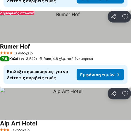
δείτε τις ακριβείς τιμές
Δημοφιλής επιλογή
Κοινοποί
Πρ
Rumer Hof
Ξενοδοχείο
4 Αστέρια
7,9
Καλό
3.542
Rum, 4.8 χλμ. από: Ίνσμπρουκ
Επιλέξτε ημερομηνίες, για να
Εμφάνιση τιμών
δείτε τις ακριβείς τιμές
Κοινοποί
Πρ
Alp Art Hotel
Ξενοδοχείο