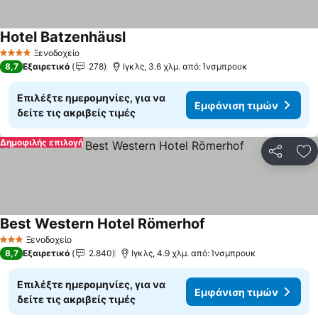
Hotel Batzenhäusl
Ξενοδοχείο
4 Αστέρια
8,7
Εξαιρετικό
278
Ιγκλς, 3.6 χλμ. από: Ίνσμπρουκ
Επιλέξτε ημερομηνίες, για να
Εμφάνιση τιμών
δείτε τις ακριβείς τιμές
Δημοφιλής επιλογή
Κοινοποί
Πρ
Best Western Hotel Römerhof
Ξενοδοχείο
3 Αστέρια
8,7
Εξαιρετικό
2.840
Ιγκλς, 4.9 χλμ. από: Ίνσμπρουκ
Επιλέξτε ημερομηνίες, για να
Εμφάνιση τιμών
δείτε τις ακριβείς τιμές