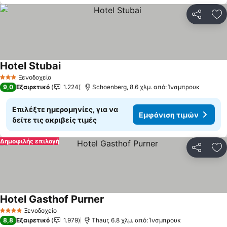
Κοινοποί
Πρ
Hotel Stubai
Ξενοδοχείο
3 Αστέρια
9,0
Εξαιρετικό
1.224
Schoenberg, 8.6 χλμ. από: Ίνσμπρουκ
Επιλέξτε ημερομηνίες, για να
Εμφάνιση τιμών
δείτε τις ακριβείς τιμές
Δημοφιλής επιλογή
Κοινοποί
Πρ
Hotel Gasthof Purner
Ξενοδοχείο
4 Αστέρια
8,8
Εξαιρετικό
1.979
Thaur, 6.8 χλμ. από: Ίνσμπρουκ