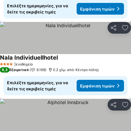
Επιλέξτε ημερομηνίες, για να
Εμφάνιση τιμών
δείτε τις ακριβείς τιμές
Κοινοποί
Πρ
Nala Individuellhotel
Ξενοδοχείο
4 Αστέρια
9,3
Εξαιρετικό
6.169
0.2 χλμ. από: Κέντρο πόλης
Επιλέξτε ημερομηνίες, για να
Εμφάνιση τιμών
δείτε τις ακριβείς τιμές
Κοινοποί
Πρ