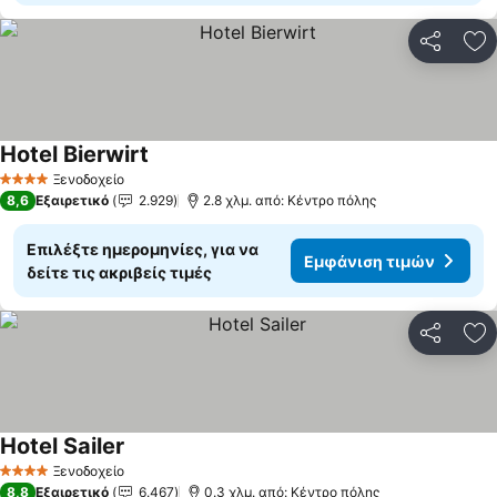
Κοινοποί
Πρ
Hotel Bierwirt
Ξενοδοχείο
4 Αστέρια
8,6
Εξαιρετικό
2.929
2.8 χλμ. από: Κέντρο πόλης
Επιλέξτε ημερομηνίες, για να
Εμφάνιση τιμών
δείτε τις ακριβείς τιμές
Κοινοποί
Πρ
Hotel Sailer
Ξενοδοχείο
4 Αστέρια
8,8
Εξαιρετικό
6.467
0.3 χλμ. από: Κέντρο πόλης