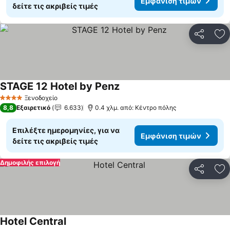
Εμφάνιση τιμών
δείτε τις ακριβείς τιμές
Κοινοποί
Πρ
STAGE 12 Hotel by Penz
Ξενοδοχείο
4 Αστέρια
8,8
Εξαιρετικό
6.633
0.4 χλμ. από: Κέντρο πόλης
Επιλέξτε ημερομηνίες, για να
Εμφάνιση τιμών
δείτε τις ακριβείς τιμές
Δημοφιλής επιλογή
Κοινοποί
Πρ
Hotel Central