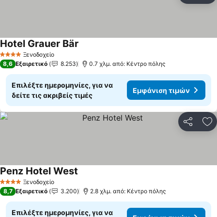
Hotel Grauer Bär
Ξενοδοχείο
4 Αστέρια
8,6
Εξαιρετικό
8.253
0.7 χλμ. από: Κέντρο πόλης
Επιλέξτε ημερομηνίες, για να
Εμφάνιση τιμών
δείτε τις ακριβείς τιμές
Κοινοποί
Πρ
Penz Hotel West
Ξενοδοχείο
4 Αστέρια
8,7
Εξαιρετικό
3.200
2.8 χλμ. από: Κέντρο πόλης
Επιλέξτε ημερομηνίες, για να