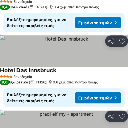
Ξενοδοχείο
4 Αστέρια
8,4
Πολύ καλό
14.690
0.4 χλμ. από: Κέντρο πόλης
Επιλέξτε ημερομηνίες, για να
Εμφάνιση τιμών
δείτε τις ακριβείς τιμές
Κοινοποί
Πρ
Hotel Das Innsbruck
Ξενοδοχείο
4 Αστέρια
9,0
Εξαιρετικό
11.126
0.6 χλμ. από: Κέντρο πόλης
Επιλέξτε ημερομηνίες, για να
Εμφάνιση τιμών
δείτε τις ακριβείς τιμές
Κοινοποί
Πρ