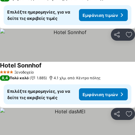
Επιλέξτε ημερομηνίες, για να
Εμφάνιση τιμών
δείτε τις ακριβείς τιμές
Κοινοποί
Πρ
Hotel Sonnhof
Ξενοδοχείο
4 Αστέρια
8,4
Πολύ καλό
1.885
4.1 χλμ. από: Κέντρο πόλης
Επιλέξτε ημερομηνίες, για να
Εμφάνιση τιμών
δείτε τις ακριβείς τιμές
Κοινοποί
Πρ