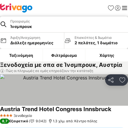
Αγαπημέν
Σύνδε
Με
Προορισμός
Ίνσμπρουκ
Άφιξη/Αναχώρηση
Επισκέπτες & δωμάτια
Διάλεξε ημερομηνίες
2 πελάτες, 1 δωμάτιο
Ταξινόμηση
Φιλτράρισμα
Χάρτης
Ξενοδοχεία με σπα σε Ίνσμπρουκ, Αυστρία
Πώς οι πληρωμές σε εμάς επηρεάζουν την κατάταξη
Κοινοποί
Πρ
Austria Trend Hotel Congress Innsbruck
Ξενοδοχείο
4 Αστέρια
8,7
Εξαιρετικό
9.042
1.3 χλμ. από: Κέντρο πόλης