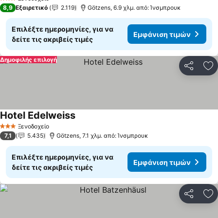
3 Αστέρια
8,9
Εξαιρετικό
2.119
Götzens, 6.9 χλμ. από: Ίνσμπρουκ
Επιλέξτε ημερομηνίες, για να
Εμφάνιση τιμών
δείτε τις ακριβείς τιμές
Δημοφιλής επιλογή
Κοινοποί
Πρ
Hotel Edelweiss
Ξενοδοχείο
3 Αστέρια
7,1
5.435
Götzens, 7.1 χλμ. από: Ίνσμπρουκ
Επιλέξτε ημερομηνίες, για να
Εμφάνιση τιμών
δείτε τις ακριβείς τιμές
Κοινοποί
Πρ