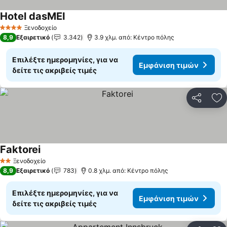
Hotel dasMEI
Ξενοδοχείο
4 Αστέρια
8,9
Εξαιρετικό
3.342
3.9 χλμ. από: Κέντρο πόλης
Επιλέξτε ημερομηνίες, για να
Εμφάνιση τιμών
δείτε τις ακριβείς τιμές
Κοινοποί
Πρ
Faktorei
Ξενοδοχείο
2 Αστέρια
8,9
Εξαιρετικό
783
0.8 χλμ. από: Κέντρο πόλης
Επιλέξτε ημερομηνίες, για να
Εμφάνιση τιμών
δείτε τις ακριβείς τιμές