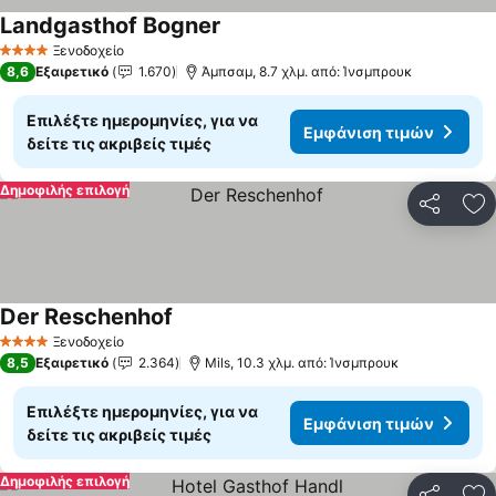
Landgasthof Bogner
Ξενοδοχείο
4 Αστέρια
8,6
Εξαιρετικό
1.670
Άμπσαμ, 8.7 χλμ. από: Ίνσμπρουκ
Επιλέξτε ημερομηνίες, για να
Εμφάνιση τιμών
δείτε τις ακριβείς τιμές
Δημοφιλής επιλογή
Κοινοποί
Πρ
Der Reschenhof
Ξενοδοχείο
4 Αστέρια
8,5
Εξαιρετικό
2.364
Mils, 10.3 χλμ. από: Ίνσμπρουκ
Επιλέξτε ημερομηνίες, για να
Εμφάνιση τιμών
δείτε τις ακριβείς τιμές
Δημοφιλής επιλογή