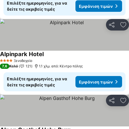
Επιλέξτε ημερομηνίες, για να
Εμφάνιση τιμών
δείτε τις ακριβείς τιμές
Κοινοποί
Πρ
Alpinpark Hotel
Ξενοδοχείο
4 Αστέρια
7,6
Καλό
121
1.1 χλμ. από: Κέντρο πόλης
Επιλέξτε ημερομηνίες, για να
Εμφάνιση τιμών
δείτε τις ακριβείς τιμές
Κοινοποί
Πρ