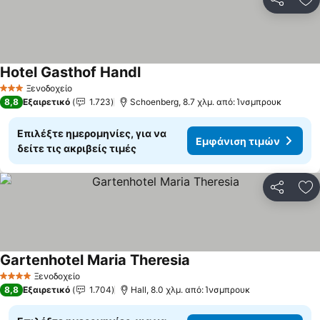
Κοινοποί
Πρ
Hotel Gasthof Handl
Ξενοδοχείο
3 Αστέρια
8,8
Εξαιρετικό
1.723
Schoenberg, 8.7 χλμ. από: Ίνσμπρουκ
Επιλέξτε ημερομηνίες, για να
Εμφάνιση τιμών
δείτε τις ακριβείς τιμές
Κοινοποί
Πρ
Gartenhotel Maria Theresia
Ξενοδοχείο
4 Αστέρια
8,8
Εξαιρετικό
1.704
Hall, 8.0 χλμ. από: Ίνσμπρουκ