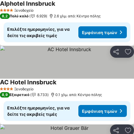
Alphotel Innsbruck
Ξενοδοχείο
4 Αστέρια
8,2
Πολύ καλό
6.929
2.6 χλμ. από: Κέντρο πόλης
Επιλέξτε ημερομηνίες, για να
Εμφάνιση τιμών
δείτε τις ακριβείς τιμές
Κοινοποί
Πρ
AC Hotel Innsbruck
Ξενοδοχείο
4 Αστέρια
8,9
Εξαιρετικό
8.733
0.1 χλμ. από: Κέντρο πόλης
Επιλέξτε ημερομηνίες, για να
Εμφάνιση τιμών
δείτε τις ακριβείς τιμές
Κοινοποί
Πρ