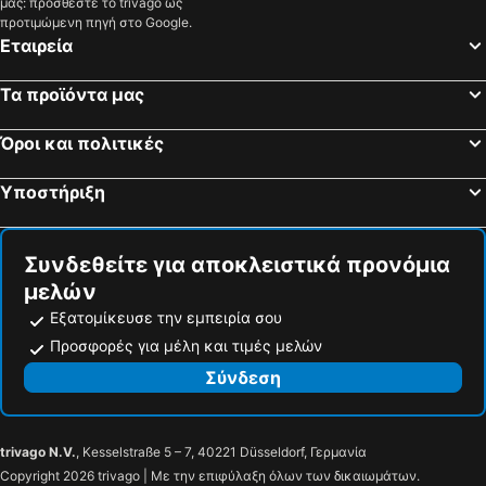
μας: προσθέστε το trivago ως
Ettal, spa hotels
Άλπμπαχ, spa hotels
προτιμώμενη πηγή στο Google.
Εταιρεία
Kaltenbach, spa hotels
Ούντερνς, spa hotels
Hart, spa hotels
Götzens, spa hotels
Τα προϊόντα μας
Campo di Trens, spa hotels
Κουτάι, spa hotels
Όροι και πολιτικές
Φίνκενμπεργκ, spa hotels
Farchant, spa hotels
Murnau, spa hotels
Ασάου, spa hotels
Υποστήριξη
Κράμσαχ, spa hotels
Ramsau im Zillertal, spa hotels
Tux-Hintertux, spa hotels
Ried im Zillertal, spa hotels
Συνδεθείτε για αποκλειστικά προνόμια
μελών
Εξατομίκευσε την εμπειρία σου
Προσφορές για μέλη και τιμές μελών
Σύνδεση
trivago N.V.
, Kesselstraße 5 – 7, 40221 Düsseldorf, Γερμανία
Copyright 2026 trivago | Με την επιφύλαξη όλων των δικαιωμάτων.