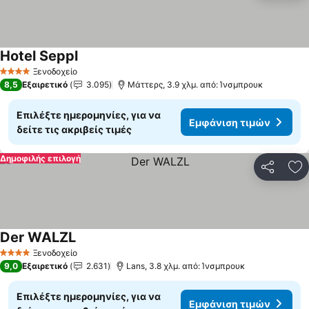
Hotel Seppl
Ξενοδοχείο
4 Αστέρια
8,5
Εξαιρετικό
3.095
Μάττερς, 3.9 χλμ. από: Ίνσμπρουκ
Επιλέξτε ημερομηνίες, για να
Εμφάνιση τιμών
δείτε τις ακριβείς τιμές
Δημοφιλής επιλογή
Κοινοποί
Πρ
Der WALZL
Ξενοδοχείο
4 Αστέρια
9,0
Εξαιρετικό
2.631
Lans, 3.8 χλμ. από: Ίνσμπρουκ
Επιλέξτε ημερομηνίες, για να
Εμφάνιση τιμών