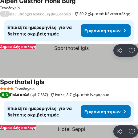
Alpen Gasthof Hohe Burg
Ξενοδοχείο
/
20.2 χλμ. από: Κέντρο πόλης
Δεν υπάρχει διαθέσιμη βαθμολογία
Επιλέξτε ημερομηνίες, για να
Εμφάνιση τιμών
δείτε τις ακριβείς τιμές
Δημοφιλής επιλογή
Κοινοποί
Πρ
Sporthotel Igls
Ξενοδοχείο
4 Αστέρια
8,3
Πολύ καλό
7.587
Ιγκλς, 3.7 χλμ. από: Ίνσμπρουκ
Επιλέξτε ημερομηνίες, για να
Εμφάνιση τιμών
δείτε τις ακριβείς τιμές
Δημοφιλής επιλογή
Κοινοποί
Πρ