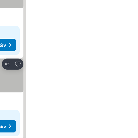
μών
Προσθήκη στα αγαπημένα
Κοινοποίηση
μών