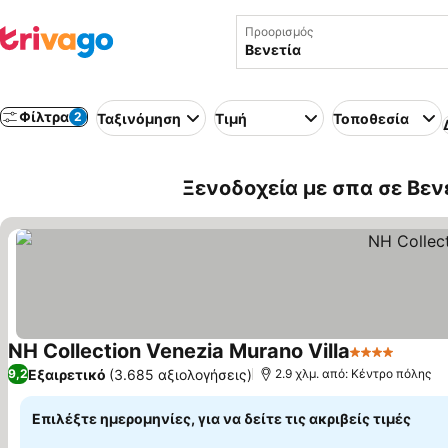
Προορισμός
Φίλτρα
2
Ταξινόμηση
Τιμή
Τοποθεσία
Ξενοδοχεία με σπα σε Βενε
NH Collection Venezia Murano Villa
4 Αστέρια
Εμφάν
Εξαιρετικό
(3.685 αξιολογήσεις)
9,2
2.9 χλμ. από: Κέντρο πόλης
Επιλέξτε ημερομηνίες, για να δείτε τις ακριβείς τιμές