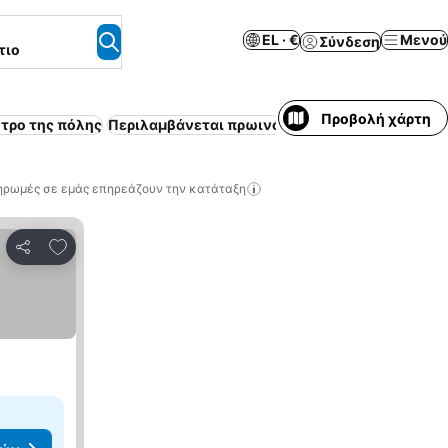
EL · €
Μενού
Σύνδεση
τιο
Προβολή χάρτη
ντρο της πόλης
Περιλαμβάνεται πρωινό
Κλιματισμός
Πισίνα
Ε
ηρωμές σε εμάς επηρεάζουν την κατάταξη
Προσθήκη στα αγαπημένα
Κοινοποίηση