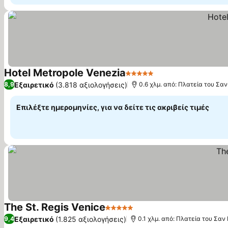
Hotel Metropole Venezia
5 Αστέρια
Εμφάνιση τιμών
Εξαιρετικό
(3.818 αξιολογήσεις)
8,9
0.6 χλμ. από: Πλατεία του Σα
Επιλέξτε ημερομηνίες, για να δείτε τις ακριβείς τιμές
The St. Regis Venice
5 Αστέρια
Εμφάνιση τιμών
Εξαιρετικό
(1.825 αξιολογήσεις)
9,4
0.1 χλμ. από: Πλατεία του Σα