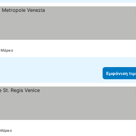
ν Μάρκο
Εμφάνιση τι
ν Μάρκο