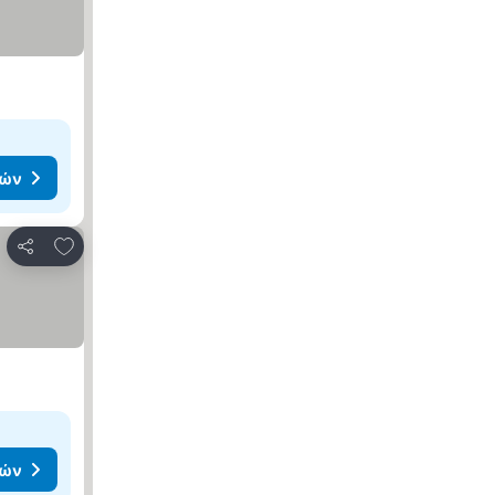
μών
Προσθήκη στα αγαπημένα
Κοινοποίηση
μών