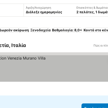
Άφιξη/Αναχώρηση
Επισκέπτες & δωμάτια
Διάλεξε ημερομηνίες
2 πελάτες, 1 δωμά
Δωρεάν ακύρωση
Ξενοδοχεία
Βαθμολογία: 8,0+
Κοντά στο κέ
τία, Ιταλία
Πώς οι πλ
ιση τιμών