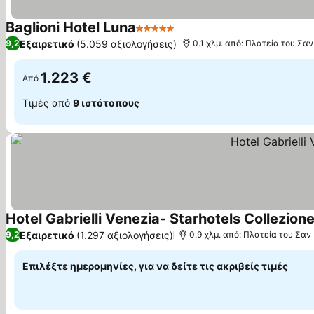
Baglioni Hotel Luna
5 Αστέρια
Εμφάνιση τιμών
Εξαιρετικό
(5.059 αξιολογήσεις)
9,2
0.1 χλμ. από: Πλατεία του Σα
1.223 €
Από
Τιμές από
9 ιστότοπους
Hotel Gabrielli Venezia- Starhotels Collezion
Εξαιρετικό
(1.297 αξιολογήσεις)
9,2
0.9 χλμ. από: Πλατεία του Σα
Επιλέξτε ημερομηνίες, για να δείτε τις ακριβείς τιμές