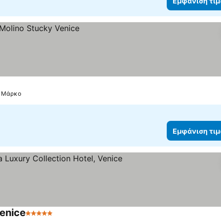
Εμφάνιση τι
ών
ν Μάρκο
Εμφάνιση τι
Venice
5 Αστέρια
Εμφάνιση τιμών