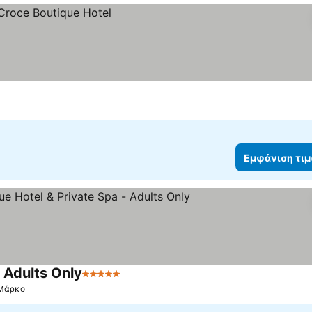
Εμφάνιση τι
 Adults Only
5 Αστέρια
Εμφάνιση τιμών
 Μάρκο