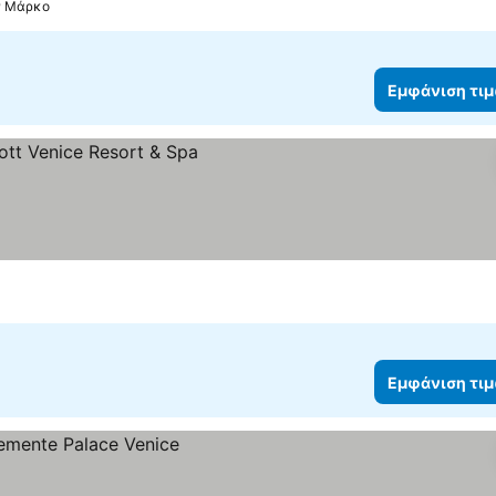
αν Μάρκο
Εμφάνιση τι
η τιμών
Εμφάνιση τι