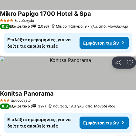
Mikro Papigo 1700 Hotel & Spa
Ξενοδοχείο
4 Αστέρια
9,2
Εξαιρετικό
2.098
Μικρό Πάπιγκο, 9.7 χλμ. από: Μονοδένδρι
Επιλέξτε ημερομηνίες, για να
Εμφάνιση τιμών
δείτε τις ακριβείς τιμές
Κοινοποί
Πρ
Konitsa Panorama
Ξενοδοχείο
3 Αστέρια
8,8
Εξαιρετικό
397
Κόνιτσα, 19.3 χλμ. από: Μονοδένδρι
Επιλέξτε ημερομηνίες, για να
Εμφάνιση τιμών
δείτε τις ακριβείς τιμές