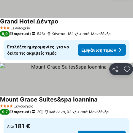
Grand Hotel Δέντρο
Ξενοδοχείο
3 Αστέρια
8,9
Εξαιρετικό
546
Κόνιτσα, 18.1 χλμ. από: Μονοδένδρι
Επιλέξτε ημερομηνίες, για να
Εμφάνιση τιμών
δείτε τις ακριβείς τιμές
Κοινοποί
Πρ
Mount Grace Suites&spa Ioannina
Ξενοδοχείο
4 Αστέρια
9,7
Εξαιρετικό
29
Ιωάννινα, 0.1 χλμ. από: Μονοδένδρι
181 €
Από