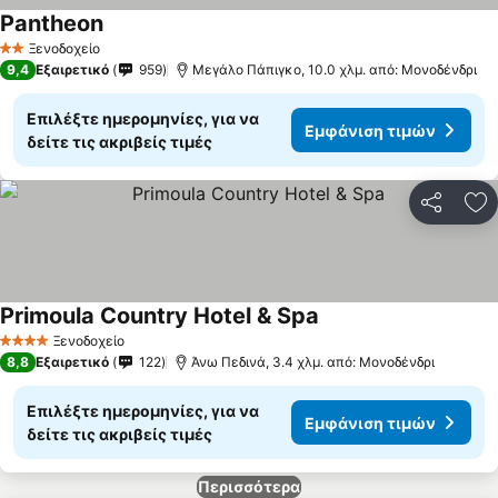
Pantheon
Ξενοδοχείο
2 Αστέρια
9,4
Εξαιρετικό
959
Μεγάλο Πάπιγκο, 10.0 χλμ. από: Μονοδένδρι
Επιλέξτε ημερομηνίες, για να
Εμφάνιση τιμών
δείτε τις ακριβείς τιμές
Κοινοποί
Πρ
Primoula Country Hotel & Spa
Ξενοδοχείο
4 Αστέρια
8,8
Εξαιρετικό
122
Άνω Πεδινά, 3.4 χλμ. από: Μονοδένδρι
Επιλέξτε ημερομηνίες, για να
Εμφάνιση τιμών
δείτε τις ακριβείς τιμές
Περισσότερα