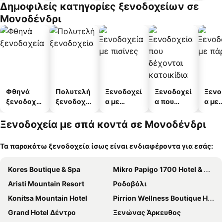
Δημοφιλείς κατηγορίες ξενοδοχείων σε
α
άτω
Μονοδένδρι
Φθηνά
Πολυτελή
Ξενοδοχεί
Ξενοδοχεί
Ξενο
ξενοδοχεί
ξενοδοχεί
α με
α που
α με
α
α
πισίνες
δέχονται
πάρκ
κατοικίδι
Ξενοδοχεία με σπά κοντά σε Μονοδένδρι
α
Τα παρακάτω ξενοδοχεία ίσως είναι ενδιαφέροντα για εσάς:
Kores Boutique & Spa
Mikro Papigo 1700 Hotel & Spa
Aristi Mountain Resort
Ροδοβόλι
Konitsa Mountain Hotel
Pirrion Wellness Boutique Hotel
Grand Hotel Δέντρο
Ξενώνας Άρκευθος