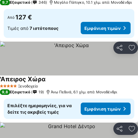
9,7
Εξαιρετικό
346
Μεγάλο Πάπιγκο, 10.1 χλμ. από: Μονοδένδρι
127 €
Από
Τιμές από
7 ιστότοπους
Εμφάνιση τιμών
Κοινοποί
Πρ
'Απειρος Χώρα
Ξενοδοχείο
5 Αστέρια
9,8
Εξαιρετικό
19
Άνω Πεδινά, 6.1 χλμ. από: Μονοδένδρι
Επιλέξτε ημερομηνίες, για να
Εμφάνιση τιμών
δείτε τις ακριβείς τιμές
Κοινοποί
Πρ