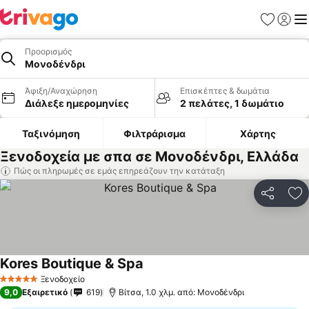
Αγαπημέν
Σύνδε
Με
Προορισμός
Μονοδένδρι
Άφιξη/Αναχώρηση
Επισκέπτες & δωμάτια
Διάλεξε ημερομηνίες
2 πελάτες, 1 δωμάτιο
Ταξινόμηση
Φιλτράρισμα
Χάρτης
Ξενοδοχεία με σπα σε Μονοδένδρι, Ελλάδα
Πώς οι πληρωμές σε εμάς επηρεάζουν την κατάταξη
Κοινοποί
Πρ
Kores Boutique & Spa
Ξενοδοχείο
5 Αστέρια
9,0
Εξαιρετικό
619
Βίτσα, 1.0 χλμ. από: Μονοδένδρι