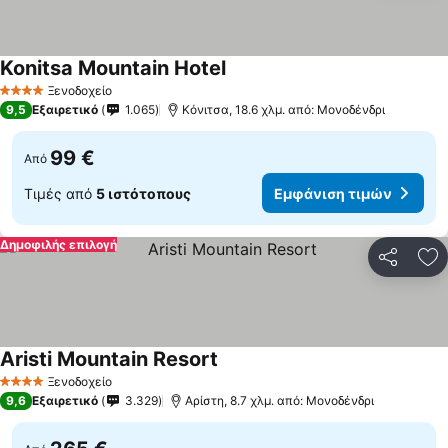
Konitsa Mountain Hotel
Ξενοδοχείο
4 Αστέρια
9,5
Εξαιρετικό
1.065
Κόνιτσα, 18.6 χλμ. από: Μονοδένδρι
99 €
Από
Τιμές από
5 ιστότοπους
Εμφάνιση τιμών
Δημοφιλής επιλογή
Κοινοποί
Πρ
Aristi Mountain Resort
Ξενοδοχείο
4 Αστέρια
9,6
Εξαιρετικό
3.329
Αρίστη, 8.7 χλμ. από: Μονοδένδρι