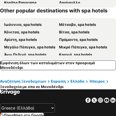
Konitsa Panorama
Δρυόφυλλο
Other popular destinations with spa hotels
Mount Grace Suites&spa Ioannina
'Απειρος Χώρα
Baja Hotel
Ιωάννινα, spa hotels
Μέτσοβο, spa hotels
Κόνιτσα, spa hotels
Βίτσα, spa hotels
Αρίστη, spa hotels
Πράμαντα, spa hotels
Μεγάλο Πάπιγκο, spa hotels
Μικρό Πάπιγκο, spa hotels
Άνω Πεδινά, spa hotels
Κρανιά, spa hotels
Κωστήτσι, spa hotels
Μολυβδοσκέπαστη, spa hotels
Εμφάνιση όλων των καταλυμάτων στον προορισμό
Μονοδένδρι
Κήποι, spa hotels
Ελάτη, spa hotels
Τσεπέλοβο, spa hotels
Αμάραντος, spa hotels
Αναζήτηση Ξενοδοχείων
Ευρώπη
Ελλάδα
Ήπειρος
Κλήμα, spa hotels
Καλαρρύτες, spa hotels
Ξενοδοχεία με σπα σε Μονοδένδρι
Facebook
Twitter
Insta
Yo
Προσθήκη στο Google