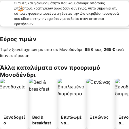
Οι τιμές και η διαθεσιμότητα που λαμβάνουμε από τους
ιστότοπους κρατήσεων αλλάζουν συνεχώς. Αυτό σημαίνει ότι
κάποιες φορές μπορεί να μη βρείτε την ίδια ακριβώς προσφορά
που είδατε στην trivago όταν μεταβείτε στον ιστότοπο
κρατήσεων.
Εύρος τιμών
Τιμές ξενοδοχείων με σπα σε Μονοδένδρι:
‎85 €
έως
‎265 €
ανά
διανυκτέρευση
Άλλα καταλύματα στον προορισμό
Μονοδένδρι
Ξενοδοχεί
Bed &
Επιπλωμέ
Ξενώνας
Ξενο
ο
breakfast
νο
ο
διαμέρισμ
διαμ