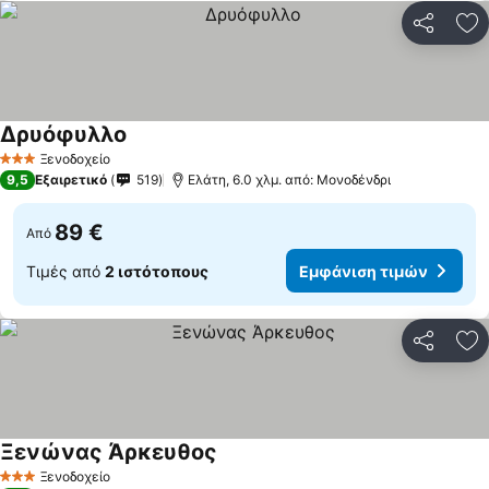
Κοινοποί
Πρ
Δρυόφυλλο
Ξενοδοχείο
3 Αστέρια
9,5
Εξαιρετικό
519
Ελάτη, 6.0 χλμ. από: Μονοδένδρι
89 €
Από
Τιμές από
2 ιστότοπους
Εμφάνιση τιμών
Κοινοποί
Πρ
Ξενώνας Άρκευθος
Ξενοδοχείο
3 Αστέρια