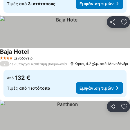
Τιμές από
3 ιστότοπους
Εμφάνιση τιμών
Κοινοποί
Πρ
Baja Hotel
Ξενοδοχείο
4 Αστέρια
/
Κήποι, 4.2 χλμ. από: Μονοδένδρι
Δεν υπάρχει διαθέσιμη βαθμολογία
132 €
Από
Τιμές από
1 ιστότοπο
Εμφάνιση τιμών
Κοινοποί
Πρ