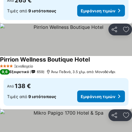
265 €
Από
Τιμές από
9 ιστότοπους
Εμφάνιση τιμών
Κοινοποί
Πρ
Pirrion Wellness Boutique Hotel
Ξενοδοχείο
4 Αστέρια
9,6
Εξαιρετικό
659
Άνω Πεδινά, 3.5 χλμ. από: Μονοδένδρι
138 €
Από
Τιμές από
9 ιστότοπους
Εμφάνιση τιμών
Κοινοποί
Πρ