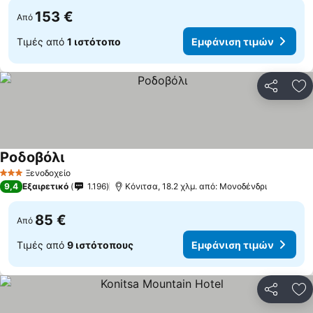
153 €
Από
Τιμές από
1 ιστότοπο
Εμφάνιση τιμών
Κοινοποί
Πρ
Ροδοβόλι
Ξενοδοχείο
3 Αστέρια
9,4
Εξαιρετικό
1.196
Κόνιτσα, 18.2 χλμ. από: Μονοδένδρι
85 €
Από
Τιμές από
9 ιστότοπους
Εμφάνιση τιμών
Κοινοποί
Πρ