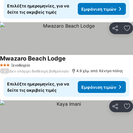
Επιλέξτε ημερομηνίες, για να
Εμφάνιση τιμών
δείτε τις ακριβείς τιμές
Κοινοποί
Πρ
Mwazaro Beach Lodge
Ξενοδοχείο
3 Αστέρια
/
4.9 χλμ. από: Κέντρο πόλης
Δεν υπάρχει διαθέσιμη βαθμολογία
Επιλέξτε ημερομηνίες, για να
Εμφάνιση τιμών
δείτε τις ακριβείς τιμές
Κοινοποί
Πρ