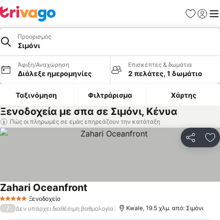
Αγαπημέν
Σύνδε
Με
Προορισμός
Σιμόνι
Άφιξη/Αναχώρηση
Επισκέπτες & δωμάτια
Διάλεξε ημερομηνίες
2 πελάτες, 1 δωμάτιο
Ταξινόμηση
Φιλτράρισμα
Χάρτης
Ξενοδοχεία με σπα σε Σιμόνι, Κένυα
Πώς οι πληρωμές σε εμάς επηρεάζουν την κατάταξη
Κοινοποί
Πρ
Zahari Oceanfront
Ξενοδοχείο
5 Αστέρια
/
Kwale, 19.5 χλμ. από: Σιμόνι
Δεν υπάρχει διαθέσιμη βαθμολογία