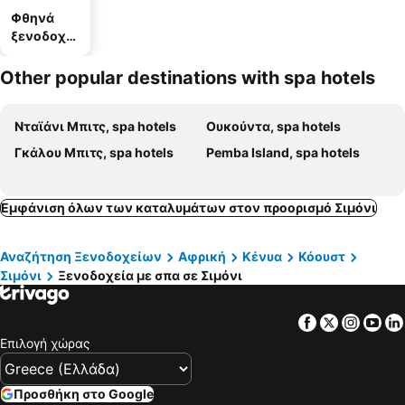
Φθηνά
ξενοδοχεί
α
Other popular destinations with spa hotels
Νταϊάνι Μπιτς, spa hotels
Ουκούντα, spa hotels
Γκάλου Μπιτς, spa hotels
Pemba Island, spa hotels
Εμφάνιση όλων των καταλυμάτων στον προορισμό Σιμόνι
Αναζήτηση Ξενοδοχείων
Αφρική
Κένυα
Κόουστ
Σιμόνι
Ξενοδοχεία με σπα σε Σιμόνι
Facebook
Twitter
Insta
Yo
Επιλογή χώρας
Προσθήκη στο Google