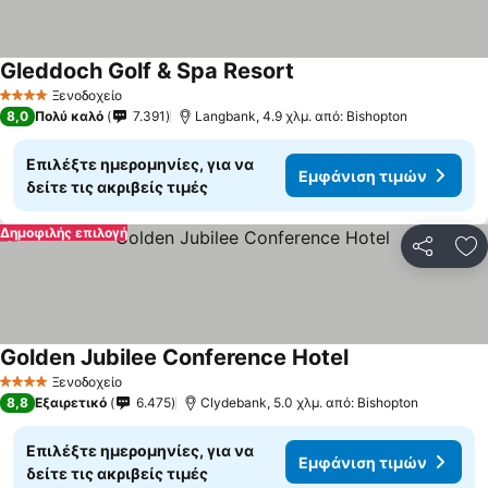
Gleddoch Golf & Spa Resort
Ξενοδοχείο
4 Αστέρια
8,0
Πολύ καλό
7.391
Langbank, 4.9 χλμ. από: Bishopton
Επιλέξτε ημερομηνίες, για να
Εμφάνιση τιμών
δείτε τις ακριβείς τιμές
Δημοφιλής επιλογή
Κοινοποί
Πρ
Golden Jubilee Conference Hotel
Ξενοδοχείο
4 Αστέρια
8,8
Εξαιρετικό
6.475
Clydebank, 5.0 χλμ. από: Bishopton
Επιλέξτε ημερομηνίες, για να
Εμφάνιση τιμών
δείτε τις ακριβείς τιμές