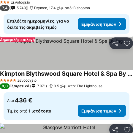
Ξενοδοχείο
3 Αστέρια
7,4
5.740
Drymen, 17.4 χλμ. από: Bishopton
Επιλέξτε ημερομηνίες, για να
Εμφάνιση τιμών
δείτε τις ακριβείς τιμές
Δημοφιλής επιλογή
Κοινοποί
Πρ
Kimpton Blythswood Square Hotel & Spa By Ihg
Ξενοδοχείο
5 Αστέρια
9,0
Εξαιρετικό
7.971
0.5 χλμ. από: The Lighthouse
436 €
Από
Τιμές από
1 ιστότοπο
Εμφάνιση τιμών
Κοινοποί
Πρ