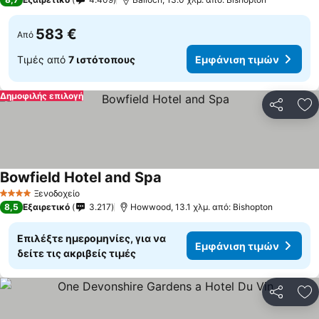
583 €
Από
Τιμές από
7 ιστότοπους
Εμφάνιση τιμών
Δημοφιλής επιλογή
Κοινοποί
Πρ
Bowfield Hotel and Spa
Ξενοδοχείο
4 Αστέρια
8,5
Εξαιρετικό
3.217
Howwood, 13.1 χλμ. από: Bishopton
Επιλέξτε ημερομηνίες, για να
Εμφάνιση τιμών
δείτε τις ακριβείς τιμές
Κοινοποί
Πρ