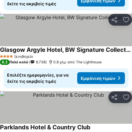
Εμφάνιση τιμών
δείτε τις ακριβείς τιμές
Κοινοποί
Πρ
Glasgow Argyle Hotel, BW Signature Collection
Ξενοδοχείο
4 Αστέρια
8,2
Πολύ καλό
8.738
0.8 χλμ. από: The Lighthouse
Επιλέξτε ημερομηνίες, για να
Εμφάνιση τιμών
δείτε τις ακριβείς τιμές
Κοινοποί
Πρ
Parklands Hotel & Country Club