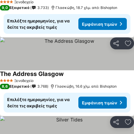
Ξενοδοχείο
4 Αστέρια
9,0
Εξαιρετικό
3.733
Γλασκώβη, 18.7 χλμ. από: Bishopton
Επιλέξτε ημερομηνίες, για να
Εμφάνιση τιμών
δείτε τις ακριβείς τιμές
Κοινοποί
Πρ
The Address Glasgow
Ξενοδοχείο
4 Αστέρια
8,6
Εξαιρετικό
3.768
Γλασκώβη, 16.6 χλμ. από: Bishopton
Επιλέξτε ημερομηνίες, για να
Εμφάνιση τιμών
δείτε τις ακριβείς τιμές
Κοινοποί
Πρ