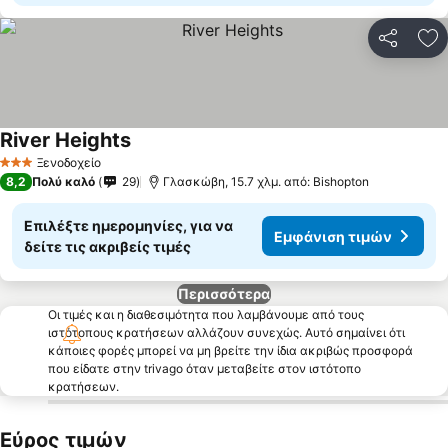
Κοινοποί
Πρ
River Heights
Ξενοδοχείο
3 Αστέρια
8,2
Πολύ καλό
29
Γλασκώβη, 15.7 χλμ. από: Bishopton
Επιλέξτε ημερομηνίες, για να
Εμφάνιση τιμών
δείτε τις ακριβείς τιμές
Περισσότερα
Οι τιμές και η διαθεσιμότητα που λαμβάνουμε από τους
ιστότοπους κρατήσεων αλλάζουν συνεχώς. Αυτό σημαίνει ότι
κάποιες φορές μπορεί να μη βρείτε την ίδια ακριβώς προσφορά
που είδατε στην trivago όταν μεταβείτε στον ιστότοπο
κρατήσεων.
Εύρος τιμών