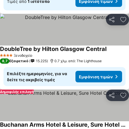
Τιμές από
1 ιστότοπο
Εμφάνιση τιμών
Κοινοποί
Πρ
DoubleTree by Hilton Glasgow Central
Ξενοδοχείο
4 Αστέρια
8,7
Εξαιρετικό
15.225
0.7 χλμ. από: The Lighthouse
Επιλέξτε ημερομηνίες, για να
Εμφάνιση τιμών
δείτε τις ακριβείς τιμές
Δημοφιλής επιλογή
Κοινοποί
Πρ
Buchanan Arms Hotel & Leisure, Sure Hotel Collection