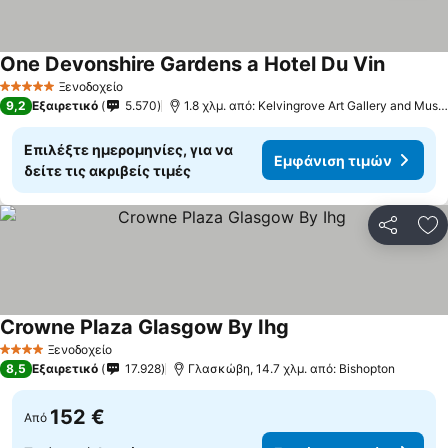
One Devonshire Gardens a Hotel Du Vin
Ξενοδοχείο
5 Αστέρια
9,2
Εξαιρετικό
5.570
1.8 χλμ. από: Kelvingrove Art Gallery and Museum
Επιλέξτε ημερομηνίες, για να
Εμφάνιση τιμών
δείτε τις ακριβείς τιμές
Κοινοποί
Πρ
Crowne Plaza Glasgow By Ihg
Ξενοδοχείο
4 Αστέρια
8,5
Εξαιρετικό
17.928
Γλασκώβη, 14.7 χλμ. από: Bishopton
152 €
Από