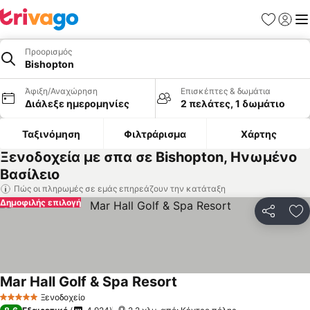
Αγαπημέν
Σύνδε
Με
Προορισμός
Bishopton
Άφιξη/Αναχώρηση
Επισκέπτες & δωμάτια
Διάλεξε ημερομηνίες
2 πελάτες, 1 δωμάτιο
Ταξινόμηση
Φιλτράρισμα
Χάρτης
Ξενοδοχεία με σπα σε Bishopton, Ηνωμένο
Βασίλειο
Πώς οι πληρωμές σε εμάς επηρεάζουν την κατάταξη
Δημοφιλής επιλογή
Κοινοποί
Πρ
Mar Hall Golf & Spa Resort
Ξενοδοχείο
5 Αστέρια