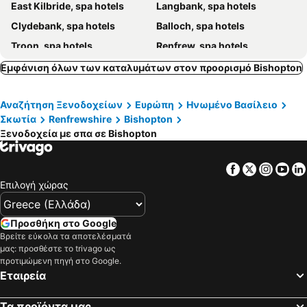
East Kilbride, spa hotels
Langbank, spa hotels
Clydebank, spa hotels
Balloch, spa hotels
Troon, spa hotels
Renfrew, spa hotels
Luss, spa hotels
Cumbernauld, spa hotels
Εμφάνιση όλων των καταλυμάτων στον προορισμό Bishopton
Drymen, spa hotels
Falkirk, spa hotels
Αναζήτηση Ξενοδοχείων
Ευρώπη
Ηνωμένο Βασίλειο
Bellshill, spa hotels
Tighnabruaich, spa hotels
Σκωτία
Renfrewshire
Bishopton
Irvine, spa hotels
Alloa, spa hotels
Ξενοδοχεία με σπα σε Bishopton
Howwood, spa hotels
Lochgoilhead, spa hotels
Kirkintilloch, spa hotels
Rothesay, spa hotels
Facebook
Twitter
Insta
Yo
Επιλογή χώρας
Bowling, spa hotels
Largs, spa hotels
Milngavie, spa hotels
Greenock, spa hotels
Προσθήκη στο Google
Callander, spa hotels
Coatbridge, spa hotels
Βρείτε εύκολα τα αποτελέσματά
Dunoon, spa hotels
Denny, spa hotels
μας: προσθέστε το trivago ως
προτιμώμενη πηγή στο Google.
Strachur, spa hotels
Kilmarnock, spa hotels
Εταιρεία
Kilwinning, spa hotels
Airdrie, spa hotels
Mauchline, spa hotels
Colintraive, spa hotels
Τα προϊόντα μας