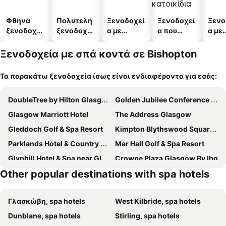
Φθηνά
Πολυτελή
Ξενοδοχεί
Ξενοδοχεί
Ξενο
ξενοδοχεί
ξενοδοχεί
α με
α που
α με
α
α
πισίνες
δέχονται
πάρκ
κατοικίδι
Ξενοδοχεία με σπά κοντά σε Bishopton
α
Τα παρακάτω ξενοδοχεία ίσως είναι ενδιαφέροντα για εσάς:
DoubleTree by Hilton Glasgow Central
Golden Jubilee Conference Hotel
Glasgow Marriott Hotel
The Address Glasgow
Gleddoch Golf & Spa Resort
Kimpton Blythswood Square Hotel & Spa By Ihg
Parklands Hotel & Country Club
Mar Hall Golf & Spa Resort
Glynhill Hotel & Spa near Glasgow Airport
Crowne Plaza Glasgow By Ihg
Other popular destinations with spa hotels
Glasgow Argyle Hotel, BW Signature Collection
Γλασκώβη, spa hotels
West Kilbride, spa hotels
Dunblane, spa hotels
Stirling, spa hotels