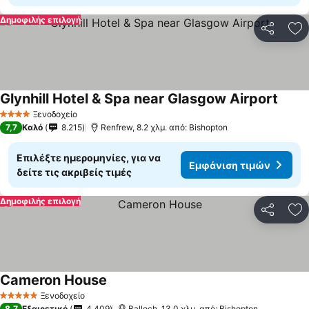
Δημοφιλής επιλογή
Κοινοποί
Πρ
Glynhill Hotel & Spa near Glasgow Airport
Ξενοδοχείο
4 Αστέρια
7,7
Καλό
8.215
Renfrew, 8.2 χλμ. από: Bishopton
Επιλέξτε ημερομηνίες, για να
Εμφάνιση τιμών
δείτε τις ακριβείς τιμές
Δημοφιλής επιλογή
Κοινοποί
Πρ
Cameron House
Ξενοδοχείο
5 Αστέρια
8,7
Εξαιρετικό
4.409
Balloch, 13.0 χλμ. από: Bishopton