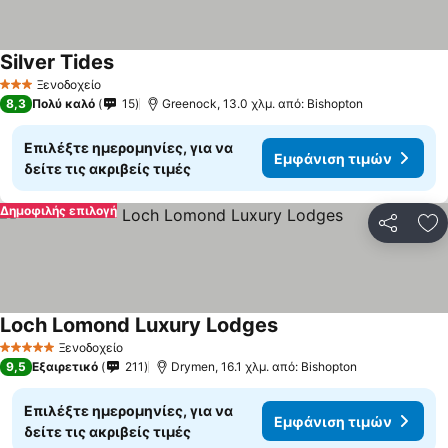
Silver Tides
Ξενοδοχείο
3 Αστέρια
8,3
Πολύ καλό
15
Greenock, 13.0 χλμ. από: Bishopton
Επιλέξτε ημερομηνίες, για να
Εμφάνιση τιμών
δείτε τις ακριβείς τιμές
Δημοφιλής επιλογή
Κοινοποί
Πρ
Loch Lomond Luxury Lodges
Ξενοδοχείο
5 Αστέρια
9,5
Εξαιρετικό
211
Drymen, 16.1 χλμ. από: Bishopton
Επιλέξτε ημερομηνίες, για να
Εμφάνιση τιμών
δείτε τις ακριβείς τιμές