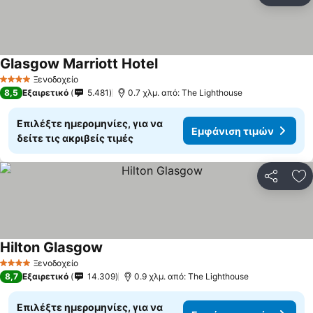
Glasgow Marriott Hotel
Ξενοδοχείο
4 Αστέρια
8,5
Εξαιρετικό
5.481
0.7 χλμ. από: The Lighthouse
Επιλέξτε ημερομηνίες, για να
Εμφάνιση τιμών
δείτε τις ακριβείς τιμές
Κοινοποί
Πρ
Hilton Glasgow
Ξενοδοχείο
4 Αστέρια
8,7
Εξαιρετικό
14.309
0.9 χλμ. από: The Lighthouse
Επιλέξτε ημερομηνίες, για να