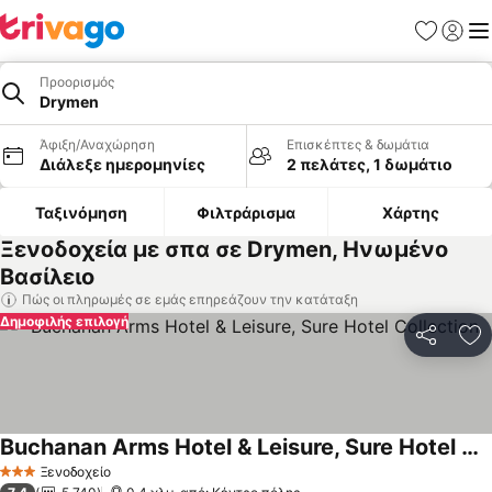
Αγαπημέν
Σύνδε
Με
Προορισμός
Drymen
Άφιξη/Αναχώρηση
Επισκέπτες & δωμάτια
Διάλεξε ημερομηνίες
2 πελάτες, 1 δωμάτιο
Ταξινόμηση
Φιλτράρισμα
Χάρτης
Ξενοδοχεία με σπα σε Drymen, Ηνωμένο
Βασίλειο
Πώς οι πληρωμές σε εμάς επηρεάζουν την κατάταξη
Δημοφιλής επιλογή
Κοινοποί
Πρ
Buchanan Arms Hotel & Leisure, Sure Hotel Collection
Εμφάνιση τιμών
Ξενοδοχείο
3 Αστέρια