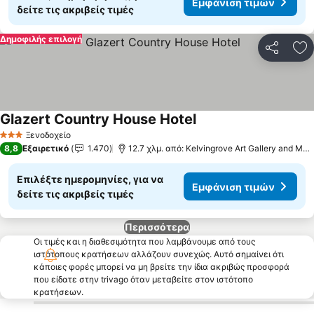
Εμφάνιση τιμών
δείτε τις ακριβείς τιμές
Δημοφιλής επιλογή
Κοινοποί
Πρ
Glazert Country House Hotel
Εμφάνιση τιμών
Ξενοδοχείο
3 Αστέρια
8,8
Εξαιρετικό
1.470
12.7 χλμ. από: Kelvingrove Art Gallery and Mu
Επιλέξτε ημερομηνίες, για να
Εμφάνιση τιμών
δείτε τις ακριβείς τιμές
Περισσότερα
Οι τιμές και η διαθεσιμότητα που λαμβάνουμε από τους
ιστότοπους κρατήσεων αλλάζουν συνεχώς. Αυτό σημαίνει ότι
κάποιες φορές μπορεί να μη βρείτε την ίδια ακριβώς προσφορά
που είδατε στην trivago όταν μεταβείτε στον ιστότοπο
κρατήσεων.