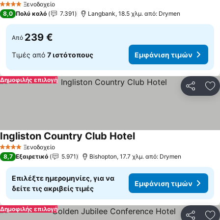
Ξενοδοχείο
4 Αστέρια
8,0
Πολύ καλό
7.391
Langbank, 18.5 χλμ. από: Drymen
239 €
Από
Τιμές από
7 ιστότοπους
Εμφάνιση τιμών
Δημοφιλής επιλογή
Κοινοποί
Πρ
Ingliston Country Club Hotel
Εμφάνιση τιμών
Ξενοδοχείο
4 Αστέρια
8,7
Εξαιρετικό
5.971
Bishopton, 17.7 χλμ. από: Drymen
Επιλέξτε ημερομηνίες, για να
Εμφάνιση τιμών
δείτε τις ακριβείς τιμές
Δημοφιλής επιλογή
Κοινοποί