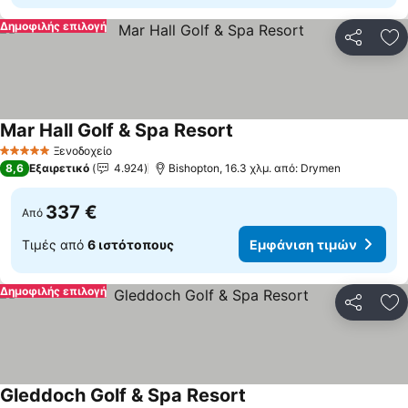
Δημοφιλής επιλογή
Κοινοποί
Πρ
Mar Hall Golf & Spa Resort
Εμφάνιση τιμών
Ξενοδοχείο
5 Αστέρια
8,6
Εξαιρετικό
4.924
Bishopton, 16.3 χλμ. από: Drymen
337 €
Από
Τιμές από
6 ιστότοπους
Εμφάνιση τιμών
Δημοφιλής επιλογή
Κοινοποί
Πρ
Gleddoch Golf & Spa Resort
Εμφάνιση τιμών