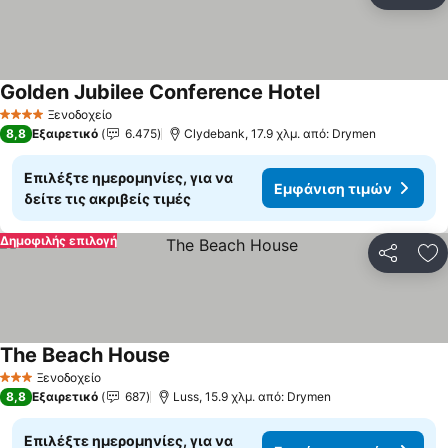
Πρ
Golden Jubilee Conference Hotel
Εμφάνιση τιμών
Ξενοδοχείο
4 Αστέρια
8,8
Εξαιρετικό
6.475
Clydebank, 17.9 χλμ. από: Drymen
Επιλέξτε ημερομηνίες, για να
Εμφάνιση τιμών
δείτε τις ακριβείς τιμές
Δημοφιλής επιλογή
Κοινοποί
Πρ
The Beach House
Εμφάνιση τιμών
Ξενοδοχείο
3 Αστέρια
8,8
Εξαιρετικό
687
Luss, 15.9 χλμ. από: Drymen
Επιλέξτε ημερομηνίες, για να