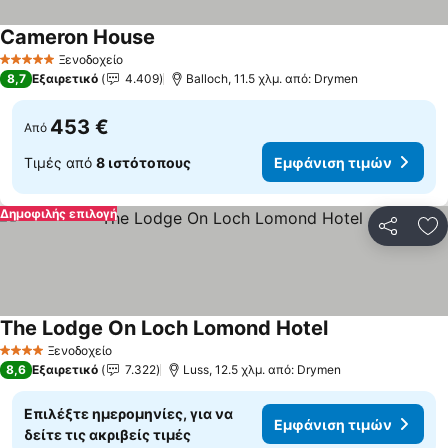
Cameron House
Εμφάνιση τιμών
Ξενοδοχείο
5 Αστέρια
8,7
Εξαιρετικό
4.409
Balloch, 11.5 χλμ. από: Drymen
453 €
Από
Τιμές από
8 ιστότοπους
Εμφάνιση τιμών
Δημοφιλής επιλογή
Κοινοποί
Πρ
The Lodge On Loch Lomond Hotel
Εμφάνιση τιμώ
Ξενοδοχείο
4 Αστέρια
8,6
Εξαιρετικό
7.322
Luss, 12.5 χλμ. από: Drymen
Επιλέξτε ημερομηνίες, για να
Εμφάνιση τιμών
δείτε τις ακριβείς τιμές