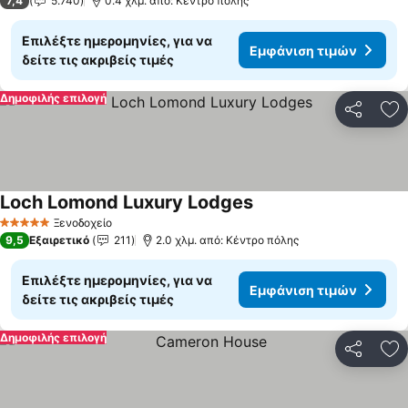
7,4
5.740
0.4 χλμ. από: Κέντρο πόλης
Επιλέξτε ημερομηνίες, για να
Εμφάνιση τιμών
δείτε τις ακριβείς τιμές
Δημοφιλής επιλογή
Κοινοποί
Πρ
Loch Lomond Luxury Lodges
Εμφάνιση τιμών
Ξενοδοχείο
5 Αστέρια
9,5
Εξαιρετικό
211
2.0 χλμ. από: Κέντρο πόλης
Επιλέξτε ημερομηνίες, για να
Εμφάνιση τιμών
δείτε τις ακριβείς τιμές
Δημοφιλής επιλογή
Κοινοποί
Πρ