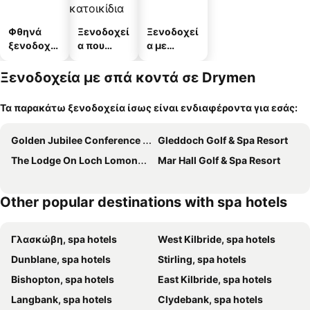
Φθηνά
Ξενοδοχεί
Ξενοδοχεί
ξενοδοχεί
α που
α με
α
δέχονται
πάρκινγκ
κατοικίδι
Ξενοδοχεία με σπά κοντά σε Drymen
α
Τα παρακάτω ξενοδοχεία ίσως είναι ενδιαφέροντα για εσάς:
Golden Jubilee Conference Hotel
Gleddoch Golf & Spa Resort
The Lodge On Loch Lomond Hotel
Mar Hall Golf & Spa Resort
Other popular destinations with spa hotels
Γλασκώβη, spa hotels
West Kilbride, spa hotels
Dunblane, spa hotels
Stirling, spa hotels
Bishopton, spa hotels
East Kilbride, spa hotels
Langbank, spa hotels
Clydebank, spa hotels