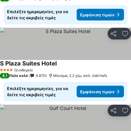
Επιλέξτε ημερομηνίες, για να
Εμφάνιση τιμών
δείτε τις ακριβείς τιμές
Κοινοποί
Πρ
S Plaza Suites Hotel
Εμφάνιση τιμών
Ξενοδοχείο
4 Αστέρια
8,1
Πολύ καλό
4.870
Μάναμα, 2.2 χλμ. από: Jidd Hafs
Επιλέξτε ημερομηνίες, για να
Εμφάνιση τιμών
δείτε τις ακριβείς τιμές
Κοινοποί
Πρ