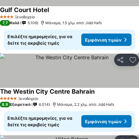
Gulf Court Hotel
Εμφάνιση τιμών
Ξενοδοχείο
4 Αστέρια
7,7
Καλό
5.106
Μάναμα, 1.5 χλμ. από: Jidd Hafs
Επιλέξτε ημερομηνίες, για να
Εμφάνιση τιμών
δείτε τις ακριβείς τιμές
Κοινοποί
Πρ
The Westin City Centre Bahrain
Εμφάνιση τιμών
Ξενοδοχείο
5 Αστέρια
8,9
Εξαιρετικό
6.014
Μάναμα, 2.2 χλμ. από: Jidd Hafs
Επιλέξτε ημερομηνίες, για να
Εμφάνιση τιμών
δείτε τις ακριβείς τιμές