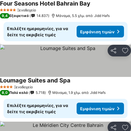
Four Seasons Hotel Bahrain Bay
Εμφάνιση τιμών
Ξενοδοχείο
5 Αστέρια
9,4
Εξαιρετικό
14.837
Μάναμα, 5.5 χλμ. από: Jidd Hafs
Επιλέξτε ημερομηνίες, για να
Εμφάνιση τιμών
δείτε τις ακριβείς τιμές
Κοινοποί
Πρ
Loumage Suites and Spa
Εμφάνιση τιμών
Ξενοδοχείο
4 Αστέρια
8,0
Πολύ καλό
5.718
Μάναμα, 1.9 χλμ. από: Jidd Hafs
Επιλέξτε ημερομηνίες, για να
Εμφάνιση τιμών
δείτε τις ακριβείς τιμές
Κοινοποί
Πρ