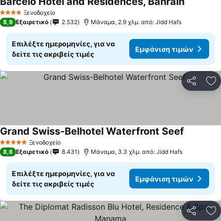
Barcelo Hotel and Residences, Bahrain
Εμφάνιση
Ξενοδοχείο
4 Αστέρια
8,9
Εξαιρετικό
2.532
Μάναμα, 2.9 χλμ. από: Jidd Hafs
Επιλέξτε ημερομηνίες, για να
Εμφάνιση τιμών
δείτε τις ακριβείς τιμές
Κοινοποί
Πρ
Grand Swiss-Belhotel Waterfront Seef
Εμφάνιση
Ξενοδοχείο
5 Αστέρια
8,6
Εξαιρετικό
8.431
Μάναμα, 3.3 χλμ. από: Jidd Hafs
Επιλέξτε ημερομηνίες, για να
Εμφάνιση τιμών
δείτε τις ακριβείς τιμές
Κοινοποί
Πρ