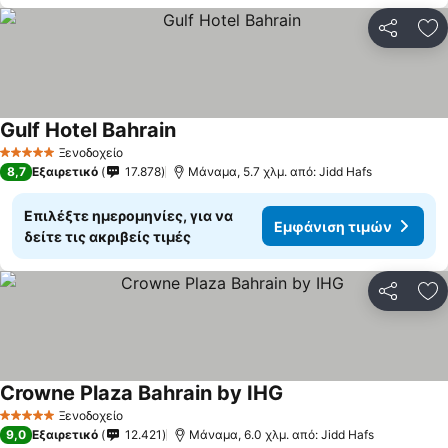
Κοινοποί
Πρ
Gulf Hotel Bahrain
Εμφάνιση τιμών
Ξενοδοχείο
5 Αστέρια
8,7
Εξαιρετικό
17.878
Μάναμα, 5.7 χλμ. από: Jidd Hafs
Επιλέξτε ημερομηνίες, για να
Εμφάνιση τιμών
δείτε τις ακριβείς τιμές
Κοινοποί
Πρ
Crowne Plaza Bahrain by IHG
Εμφάνιση τιμών
Ξενοδοχείο
5 Αστέρια
9,0
Εξαιρετικό
12.421
Μάναμα, 6.0 χλμ. από: Jidd Hafs