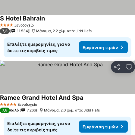
S Hotel Bahrain
Εμφάνιση τιμών
Ξενοδοχείο
4 Αστέρια
7,3
11.534
Μάναμα, 2.2 χλμ. από: Jidd Hafs
Επιλέξτε ημερομηνίες, για να
Εμφάνιση τιμών
δείτε τις ακριβείς τιμές
Κοινοποί
Πρ
Ramee Grand Hotel And Spa
Εμφάνιση τιμών
Ξενοδοχείο
5 Αστέρια
7,8
Καλό
7.266
Μάναμα, 2.0 χλμ. από: Jidd Hafs
Επιλέξτε ημερομηνίες, για να
Εμφάνιση τιμών
δείτε τις ακριβείς τιμές