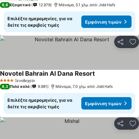
5 Αστέρια
8,8
Εξαιρετικό
12.979
Μάναμα, 5.1 χλμ. από: Jidd Hafs
Επιλέξτε ημερομηνίες, για να
Εμφάνιση τιμών
δείτε τις ακριβείς τιμές
Κοινοποί
Πρ
Novotel Bahrain Al Dana Resort
Εμφάνιση τιμών
Ξενοδοχείο
4 Αστέρια
8,3
Πολύ καλό
9.981
Μάναμα, 7.0 χλμ. από: Jidd Hafs
Επιλέξτε ημερομηνίες, για να
Εμφάνιση τιμών
δείτε τις ακριβείς τιμές
Κοινοποί
Πρ