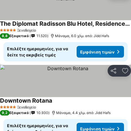
The Diplomat Radisson Blu Hotel, Residence & Spa, Manama
Εμφάνιση τιμών
Ξενοδοχείο
5 Αστέρια
8,8
Εξαιρετικό
11.520
Μάναμα, 6.0 χλμ. από: Jidd Hafs
Επιλέξτε ημερομηνίες, για να
Εμφάνιση τιμών
δείτε τις ακριβείς τιμές
Κοινοποί
Πρ
Downtown Rotana
Εμφάνιση τιμών
Ξενοδοχείο
5 Αστέρια
9,2
Εξαιρετικό
10.930
Μάναμα, 4.4 χλμ. από: Jidd Hafs
Επιλέξτε ημερομηνίες, για να
Εμφάνιση τιμών