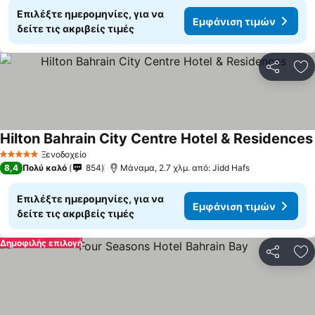
Επιλέξτε ημερομηνίες, για να
Εμφάνιση τιμών
δείτε τις ακριβείς τιμές
Κοινοποί
Πρ
Hilton Bahrain City Centre Hotel & Residences
Ξενοδοχείο
5 Αστέρια
8,4
Πολύ καλό
854
Μάναμα, 2.7 χλμ. από: Jidd Hafs
Επιλέξτε ημερομηνίες, για να
Εμφάνιση τιμών
δείτε τις ακριβείς τιμές
Δημοφιλής επιλογή
Κοινοποί
Πρ