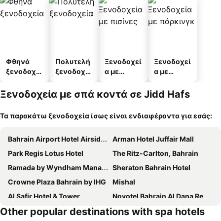
Φθηνά
Πολυτελή
Ξενοδοχεί
Ξενοδοχεί
ξενοδοχεί
ξενοδοχεί
α με
α με
α
α
πισίνες
πάρκινγκ
Ξενοδοχεία με σπά κοντά σε Jidd Hafs
Τα παρακάτω ξενοδοχεία ίσως είναι ενδιαφέροντα για εσάς:
Bahrain Airport Hotel Airside Hotel for Transiting and Departing Passengers only
Arman Hotel Juffair Mall
Park Regis Lotus Hotel
The Ritz-Carlton, Bahrain
Ramada by Wyndham Manama City Centre
Sheraton Bahrain Hotel
Crowne Plaza Bahrain by IHG
Mishal
Al Safir Hotel & Tower
Novotel Bahrain Al Dana Resort
Other popular destinations with spa hotels
Arch Hotel
La Rosa Hotel, Juffair