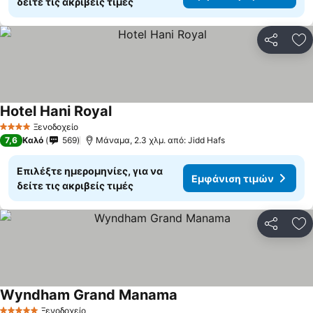
δείτε τις ακριβείς τιμές
Κοινοποί
Πρ
Hotel Hani Royal
Εμφάνιση τιμών
Ξενοδοχείο
4 Αστέρια
7,6
Καλό
569
Μάναμα, 2.3 χλμ. από: Jidd Hafs
Επιλέξτε ημερομηνίες, για να
Εμφάνιση τιμών
δείτε τις ακριβείς τιμές
Κοινοποί
Πρ
Wyndham Grand Manama
Εμφάνιση τιμών
Ξενοδοχείο