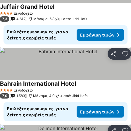
Juffair Grand Hotel
Εμφάνιση τιμών
Ξενοδοχείο
4 Αστέρια
7,3
4.612
Μάναμα, 6.8 χλμ. από: Jidd Hafs
Επιλέξτε ημερομηνίες, για να
Εμφάνιση τιμών
δείτε τις ακριβείς τιμές
Κοινοποί
Πρ
Bahrain International Hotel
Εμφάνιση τιμών
Ξενοδοχείο
4 Αστέρια
7,0
1.583
Μάναμα, 4.0 χλμ. από: Jidd Hafs
Επιλέξτε ημερομηνίες, για να
Εμφάνιση τιμών
δείτε τις ακριβείς τιμές