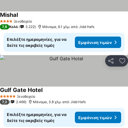
Mishal
Εμφάνιση τιμών
Ξενοδοχείο
4 Αστέρια
7,6
Καλό
3.222
Μάναμα, 6.1 χλμ. από: Jidd Hafs
Επιλέξτε ημερομηνίες, για να
Εμφάνιση τιμών
δείτε τις ακριβείς τιμές
Κοινοποί
Πρ
Gulf Gate Hotel
Εμφάνιση τιμών
Ξενοδοχείο
5 Αστέρια
7,2
2.466
Μάναμα, 3.8 χλμ. από: Jidd Hafs
Επιλέξτε ημερομηνίες, για να
Εμφάνιση τιμών
δείτε τις ακριβείς τιμές