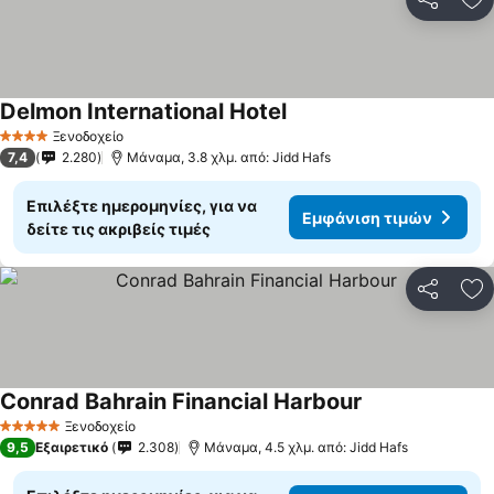
Κοινοποί
Πρ
Delmon International Hotel
Εμφάνιση τιμών
Ξενοδοχείο
4 Αστέρια
7,4
2.280
Μάναμα, 3.8 χλμ. από: Jidd Hafs
Επιλέξτε ημερομηνίες, για να
Εμφάνιση τιμών
δείτε τις ακριβείς τιμές
Κοινοποί
Πρ
Conrad Bahrain Financial Harbour
Εμφάνιση τιμώ
Ξενοδοχείο
5 Αστέρια
9,5
Εξαιρετικό
2.308
Μάναμα, 4.5 χλμ. από: Jidd Hafs