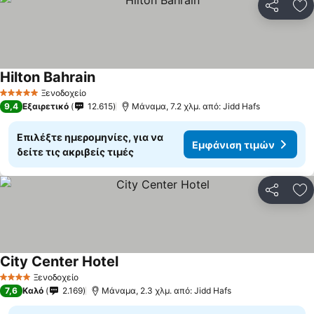
Κοινοποί
Πρ
Hilton Bahrain
Εμφάνιση τιμών
Ξενοδοχείο
5 Αστέρια
9,4
Εξαιρετικό
12.615
Μάναμα, 7.2 χλμ. από: Jidd Hafs
Επιλέξτε ημερομηνίες, για να
Εμφάνιση τιμών
δείτε τις ακριβείς τιμές
Κοινοποί
Πρ
City Center Hotel
Εμφάνιση τιμών
Ξενοδοχείο
4 Αστέρια
7,6
Καλό
2.169
Μάναμα, 2.3 χλμ. από: Jidd Hafs