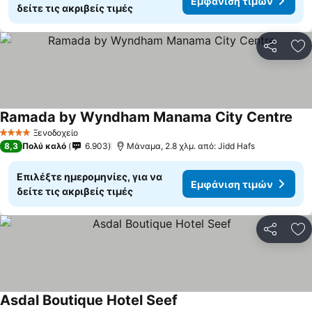
Εμφάνιση τιμών
δείτε τις ακριβείς τιμές
Κοινοποί
Πρ
Ramada by Wyndham Manama City Centre
Εμφ
Ξενοδοχείο
4 Αστέρια
8,3
Πολύ καλό
6.903
Μάναμα, 2.8 χλμ. από: Jidd Hafs
Επιλέξτε ημερομηνίες, για να
Εμφάνιση τιμών
δείτε τις ακριβείς τιμές
Κοινοποί
Πρ
Asdal Boutique Hotel Seef
Εμφάνιση τιμών