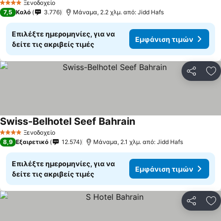
Ξενοδοχείο
4 Αστέρια
7,5
Καλό
3.776
Μάναμα, 2.2 χλμ. από: Jidd Hafs
Επιλέξτε ημερομηνίες, για να
Εμφάνιση τιμών
δείτε τις ακριβείς τιμές
Κοινοποί
Πρ
Swiss-Belhotel Seef Bahrain
Εμφάνιση τιμών
Ξενοδοχείο
4 Αστέρια
8,9
Εξαιρετικό
12.574
Μάναμα, 2.1 χλμ. από: Jidd Hafs
Επιλέξτε ημερομηνίες, για να
Εμφάνιση τιμών
δείτε τις ακριβείς τιμές
Κοινοποί
Πρ