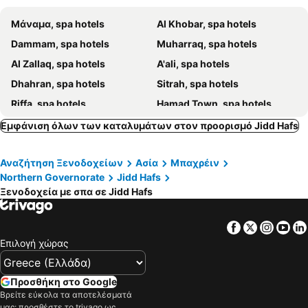
Mövenpick Hotel Bahrain
Μάναμα, spa hotels
Al Khobar, spa hotels
Dammam, spa hotels
Muharraq, spa hotels
Al Zallaq, spa hotels
A'ali, spa hotels
Dhahran, spa hotels
Sitrah, spa hotels
Riffa, spa hotels
Hamad Town, spa hotels
Εμφάνιση όλων των καταλυμάτων στον προορισμό Jidd Hafs
Αναζήτηση Ξενοδοχείων
Ασία
Μπαχρέιν
Northern Governorate
Jidd Hafs
Ξενοδοχεία με σπα σε Jidd Hafs
Facebook
Twitter
Insta
Yo
Επιλογή χώρας
Προσθήκη στο Google
Βρείτε εύκολα τα αποτελέσματά
μας: προσθέστε το trivago ως