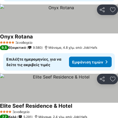
Κοινοποί
Πρ
Onyx Rotana
Εμφάνιση τιμών
Ξενοδοχείο
5 Αστέρια
9,5
Εξαιρετικό
9.580
Μάναμα, 4.8 χλμ. από: Jidd Hafs
Επιλέξτε ημερομηνίες, για να
Εμφάνιση τιμών
δείτε τις ακριβείς τιμές
Κοινοποί
Πρ
Elite Seef Residence & Hotel
Εμφάνιση τιμών
Ξενοδοχείο
4 Αστέρια
7,7
Καλό
5.291
Μάναμα, 2.4 χλμ. από: Jidd Hafs