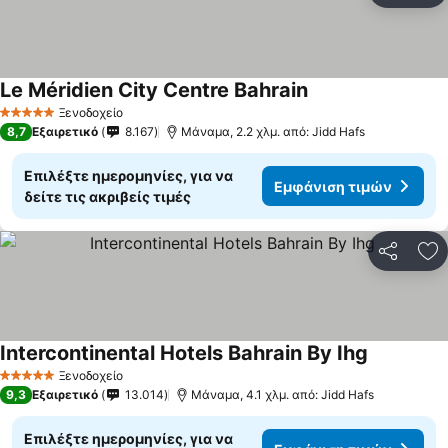
Le Méridien City Centre Bahrain
Εμφάνιση τιμών
Ξενοδοχείο
5 Αστέρια
8,7
Εξαιρετικό
8.167
Μάναμα, 2.2 χλμ. από: Jidd Hafs
Επιλέξτε ημερομηνίες, για να
Εμφάνιση τιμών
δείτε τις ακριβείς τιμές
Κοινοποί
Πρ
Intercontinental Hotels Bahrain By Ihg
Εμφάνιση 
Ξενοδοχείο
5 Αστέρια
9,3
Εξαιρετικό
13.014
Μάναμα, 4.1 χλμ. από: Jidd Hafs
Επιλέξτε ημερομηνίες, για να