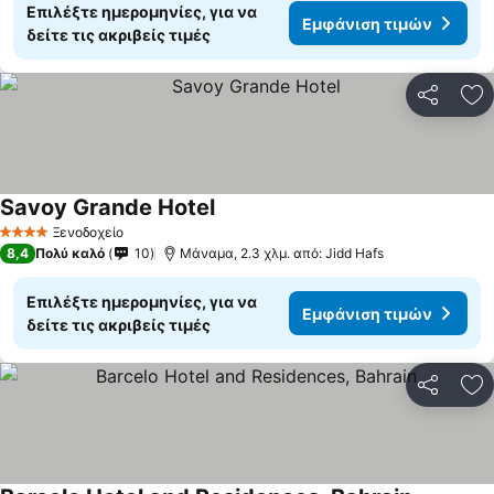
Επιλέξτε ημερομηνίες, για να
Εμφάνιση τιμών
δείτε τις ακριβείς τιμές
Κοινοποί
Πρ
Savoy Grande Hotel
Εμφάνιση τιμών
Ξενοδοχείο
4 Αστέρια
8,4
Πολύ καλό
10
Μάναμα, 2.3 χλμ. από: Jidd Hafs
Επιλέξτε ημερομηνίες, για να
Εμφάνιση τιμών
δείτε τις ακριβείς τιμές
Κοινοποί
Πρ