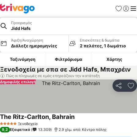
Αγαπημέν
Σύνδε
Με
Προορισμός
Jidd Hafs
Άφιξη/Αναχώρηση
Επισκέπτες & δωμάτια
Διάλεξε ημερομηνίες
2 πελάτες, 1 δωμάτιο
Ταξινόμηση
Φιλτράρισμα
Χάρτης
Ξενοδοχεία με σπα σε Jidd Hafs, Μπαχρέιν
Πώς οι πληρωμές σε εμάς επηρεάζουν την κατάταξη
Δημοφιλής επιλογή
Κοινοποί
Πρ
The Ritz-Carlton, Bahrain
Εμφάνιση τιμών
Ξενοδοχείο
5 Αστέρια
9,2
Εξαιρετικό
13.309
2.9 χλμ. από: Κέντρο πόλης