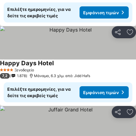
Επιλέξτε ημερομηνίες, για να
Εμφάνιση τιμών
δείτε τις ακριβείς τιμές
Κοινοποί
Πρ
Happy Days Hotel
Εμφάνιση τιμών
Ξενοδοχείο
4 Αστέρια
7,2
1.878
Μάναμα, 6.3 χλμ. από: Jidd Hafs
Επιλέξτε ημερομηνίες, για να
Εμφάνιση τιμών
δείτε τις ακριβείς τιμές
Κοινοποί
Πρ