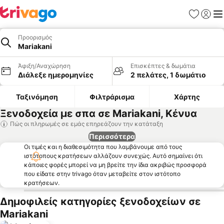
Αγαπημέν
Σύνδε
Με
Προορισμός
Mariakani
Άφιξη/Αναχώρηση
Επισκέπτες & δωμάτια
Διάλεξε ημερομηνίες
2 πελάτες, 1 δωμάτιο
Ταξινόμηση
Φιλτράρισμα
Χάρτης
Ξενοδοχεία με σπα σε Mariakani, Κένυα
Πώς οι πληρωμές σε εμάς επηρεάζουν την κατάταξη
Περισσότερα
Οι τιμές και η διαθεσιμότητα που λαμβάνουμε από τους
ιστότοπους κρατήσεων αλλάζουν συνεχώς. Αυτό σημαίνει ότι
κάποιες φορές μπορεί να μη βρείτε την ίδια ακριβώς προσφορά
που είδατε στην trivago όταν μεταβείτε στον ιστότοπο
κρατήσεων.
Δημοφιλείς κατηγορίες ξενοδοχείων σε
Mariakani