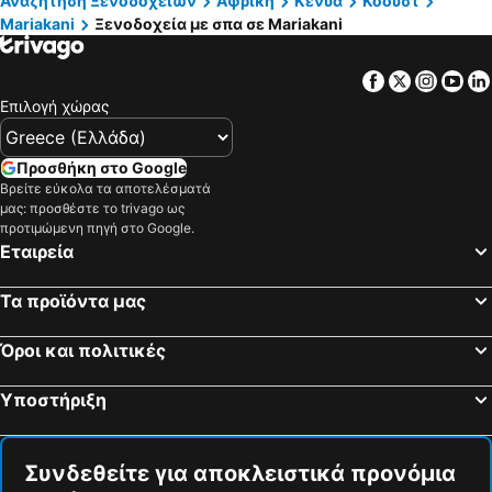
Αναζήτηση Ξενοδοχείων
Αφρική
Κένυα
Κόουστ
Mariakani
Ξενοδοχεία με σπα σε Mariakani
Facebook
Twitter
Insta
Yo
Επιλογή χώρας
Προσθήκη στο Google
Βρείτε εύκολα τα αποτελέσματά
μας: προσθέστε το trivago ως
προτιμώμενη πηγή στο Google.
Εταιρεία
Τα προϊόντα μας
Όροι και πολιτικές
Υποστήριξη
Συνδεθείτε για αποκλειστικά προνόμια