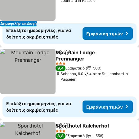
Leonhard in Passeier
Δημοφιλής επιλογή
Επιλέξτε ημερομηνίες, για να
Εμφάνιση τιμών
δείτε τις ακριβείς τιμές
Mountain Lodge
Κοινοποίηση
Προσθήκη στα αγαπημένα
Prennanger
Εμφάνιση τιμών
3 Αστέρια
9,4
Εξαιρετικό
500
Schenna, 9.0 χλμ. από: St. Leonhard in
Passeier
Επιλέξτε ημερομηνίες, για να
Εμφάνιση τιμών
δείτε τις ακριβείς τιμές
Sporthotel Kalcherhof
Κοινοποίηση
Προσθήκη στα αγαπημένα
Εμφ
3 Αστέρια
8,8
Εξαιρετικό
1.558