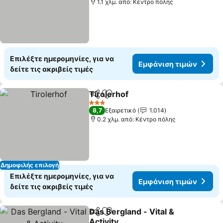
1.1 χλμ. από: Κέντρο πόλης
Επιλέξτε ημερομηνίες, για να
Εμφάνιση τιμών
δείτε τις ακριβείς τιμές
Tirolerhof
Κοινοποίηση
Προσθήκη στα αγαπημένα
Εμφάνιση τιμών
3 Αστέρια
8,7
Εξαιρετικό
1.014
0.2 χλμ. από: Κέντρο πόλης
Δημοφιλής επιλογή
Επιλέξτε ημερομηνίες, για να
Εμφάνιση τιμών
δείτε τις ακριβείς τιμές
Das Bergland - Vital &
Κοινοποίηση
Προσθήκη στα αγαπημένα
Activity