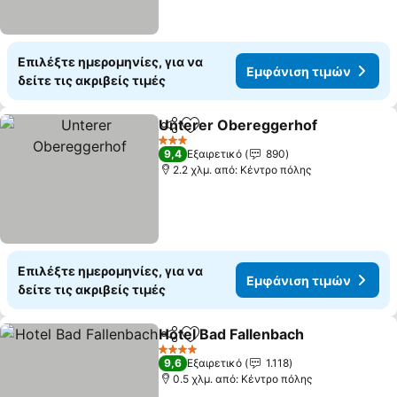
Επιλέξτε ημερομηνίες, για να
Εμφάνιση τιμών
δείτε τις ακριβείς τιμές
Unterer Obereggerhof
Κοινοποίηση
Προσθήκη στα αγαπημένα
Εμφ
3 Αστέρια
9,4
Εξαιρετικό
890
2.2 χλμ. από: Κέντρο πόλης
Επιλέξτε ημερομηνίες, για να
Εμφάνιση τιμών
δείτε τις ακριβείς τιμές
Hotel Bad Fallenbach
Κοινοποίηση
Προσθήκη στα αγαπημένα
Εμφά
4 Αστέρια
9,6
Εξαιρετικό
1.118
0.5 χλμ. από: Κέντρο πόλης