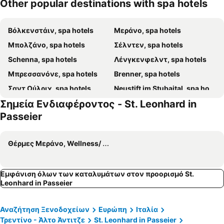
Other popular destinations with spa hotels
Βόλκενστάιν, spa hotels
Μεράνο, spa hotels
Μπολζάνο, spa hotels
Σέλντεν, spa hotels
Schenna, spa hotels
Λένγκενφελντ, spa hotels
Μπρεσσανόνε, spa hotels
Brenner, spa hotels
Σαντ Ούλριχ, spa hotels
Neustift im Stubaital, spa hotels
Σημεία Ενδιαφέροντος - St. Leonhard in
Sterzing, spa hotels
Kastelruth, spa hotels
Passeier
Leifers, spa hotels
Mühlbach, spa hotels
Dorf Tirol, spa hotels
Völs am Schlern, spa hotels
Θέρμες Μεράνο, Wellness/ Spa
Όμπεργκουργκλ-Χόχγκουργκλ, spa hotels
Schnalstal, spa hotels
Hafling, spa hotels
Ratschings, spa hotels
Εμφάνιση όλων των καταλυμάτων στον προορισμό St.
St. Martin in Passeier, spa hotels
Kaltern am See, spa hotels
Leonhard in Passeier
Eppan an der Weinstraße, spa hotels
Hintertux, spa hotels
Algund, spa hotels
Seiser Alm, spa hotels
Αναζήτηση Ξενοδοχείων
Ευρώπη
Ιταλία
St. Christina, spa hotels
Kiens, spa hotels
Τρεντίνο - Άλτο Άντιτζε
St. Leonhard in Passeier