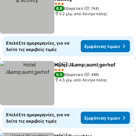
Εμφάνιση τιμών
3 Αστέρια
8,8
Εξαιρετικό
744
0.2 χλμ. από: Κέντρο πόλης
Επιλέξτε ημερομηνίες, για να
Εμφάνιση τιμών
δείτε τις ακριβείς τιμές
Hotel J&amp;auml;gerhof
Κοινοποίηση
Προσθήκη στα αγαπημένα
3 Αστέρια
9,5
Εξαιρετικό
486
4.5 χλμ. από: Κέντρο πόλης
Επιλέξτε ημερομηνίες, για να
Εμφάνιση τιμών
δείτε τις ακριβείς τιμές