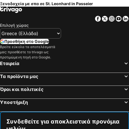
Ξενοδοχεία με σπα σε St. Leonhard in Passeier
Ritten - Klobenstein, spa hotels
Σαντ Λέοναρντ, spa hotels
Ιγκλς, spa hotels
Partschins - Rabland - Töll, spa hotels
Facebook
Twitter
Insta
Yo
Naturns, spa hotels
Nova Ponente, spa hotels
Επιλογή χώρας
Ούμχαουζεν-Νίντερταϊ, spa hotels
Φούλπμες, spa hotels
Lana, spa hotels
Marling, spa hotels
Προσθήκη στο Google
Βρείτε εύκολα τα αποτελέσματά
Terenten, spa hotels
Kaunertal, spa hotels
μας: προσθέστε το trivago ως
Ronzone, spa hotels
Götzens, spa hotels
προτιμώμενη πηγή στο Google.
Εταιρεία
Campo di Trens, spa hotels
Κουτάι, spa hotels
Τα προϊόντα μας
Όροι και πολιτικές
Υποστήριξη
Συνδεθείτε για αποκλειστικά προνόμια
μελών