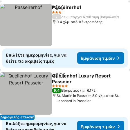
Passeirerhof
Κοινοποίηση
Προσθήκη στα αγαπημένα
Εμφάνιση τι
3 Αστέρια
/
Δεν υπάρχει διαθέσιμη βαθμολογία
0.4 χλμ. από: Κέντρο πόλης
Επιλέξτε ημερομηνίες, για να
Εμφάνιση τιμών
δείτε τις ακριβείς τιμές
Quellenhof Luxury Resort
Κοινοποίηση
Προσθήκη στα αγαπημένα
Passeier
Εμφάνιση τιμών
5 Αστέρια
9,4
Εξαιρετικό
6.172
St. Martin in Passeier, 8.0 χλμ. από: St.
Leonhard in Passeier
Δημοφιλής επιλογή
Επιλέξτε ημερομηνίες, για να
Εμφάνιση τιμών
δείτε τις ακριβείς τιμές