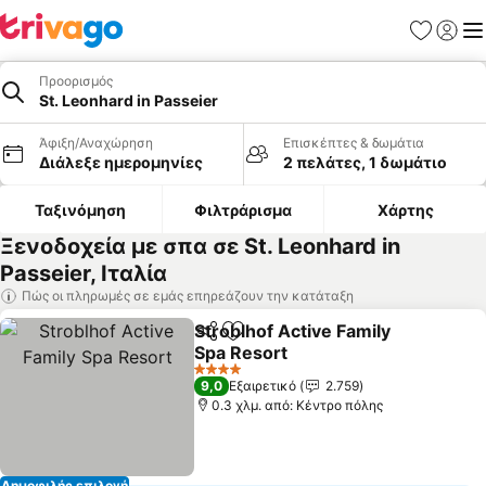
Αγαπημέν
Σύνδε
Με
Προορισμός
St. Leonhard in Passeier
Άφιξη/Αναχώρηση
Επισκέπτες & δωμάτια
Διάλεξε ημερομηνίες
2 πελάτες, 1 δωμάτιο
Ταξινόμηση
Φιλτράρισμα
Χάρτης
Ξενοδοχεία με σπα σε St. Leonhard in
Passeier, Ιταλία
Πώς οι πληρωμές σε εμάς επηρεάζουν την κατάταξη
Stroblhof Active Family
Κοινοποίηση
Προσθήκη στα αγαπημένα
Spa Resort
Εμφάνιση τιμών
4 Αστέρια
9,0
Εξαιρετικό
2.759
0.3 χλμ. από: Κέντρο πόλης
Δημοφιλής επιλογή