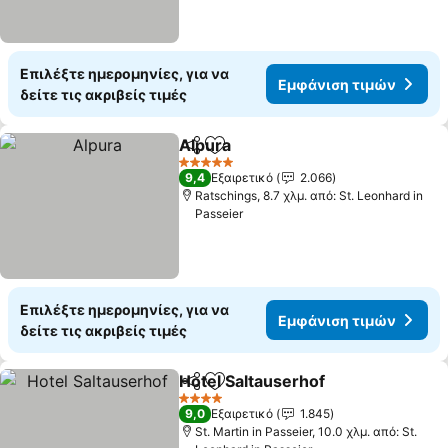
Επιλέξτε ημερομηνίες, για να
Εμφάνιση τιμών
δείτε τις ακριβείς τιμές
Alpura
Κοινοποίηση
Προσθήκη στα αγαπημένα
Εμφάνιση τιμών
5 Αστέρια
9,4
Εξαιρετικό
2.066
Ratschings, 8.7 χλμ. από: St. Leonhard in
Passeier
Επιλέξτε ημερομηνίες, για να
Εμφάνιση τιμών
δείτε τις ακριβείς τιμές
Hotel Saltauserhof
Κοινοποίηση
Προσθήκη στα αγαπημένα
Εμφάνι
4 Αστέρια
9,0
Εξαιρετικό
1.845
St. Martin in Passeier, 10.0 χλμ. από: St.