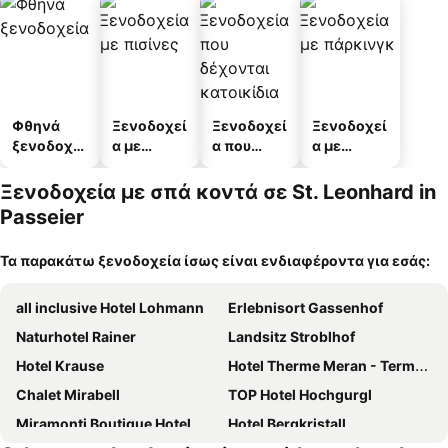
Φθηνά
Ξενοδοχεί
Ξενοδοχεί
Ξενοδοχεί
ξενοδοχεί
α με
α που
α με
α
πισίνες
δέχονται
πάρκινγκ
κατοικίδι
Ξενοδοχεία με σπά κοντά σε St. Leonhard in
α
Passeier
Τα παρακάτω ξενοδοχεία ίσως είναι ενδιαφέροντα για εσάς:
all inclusive Hotel Lohmann
Erlebnisort Gassenhof
Naturhotel Rainer
Landsitz Stroblhof
Hotel Krause
Hotel Therme Meran - Terme Merano
Chalet Mirabell
TOP Hotel Hochgurgl
Miramonti Boutique Hotel
Hotel Bergkristall