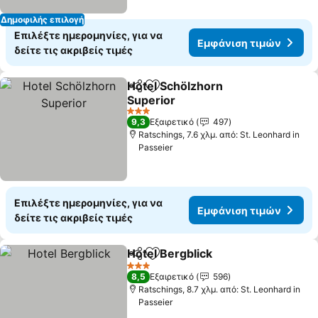
Δημοφιλής επιλογή
Επιλέξτε ημερομηνίες, για να
Εμφάνιση τιμών
δείτε τις ακριβείς τιμές
Hotel Schölzhorn
Κοινοποίηση
Προσθήκη στα αγαπημένα
Superior
Εμφάνιση τιμών
3 Αστέρια
9,3
Εξαιρετικό
497
Ratschings, 7.6 χλμ. από: St. Leonhard in
Passeier
Επιλέξτε ημερομηνίες, για να
Εμφάνιση τιμών
δείτε τις ακριβείς τιμές
Hotel Bergblick
Κοινοποίηση
Προσθήκη στα αγαπημένα
Εμφάνιση 
3 Αστέρια
8,5
Εξαιρετικό
596
Ratschings, 8.7 χλμ. από: St. Leonhard in
Passeier