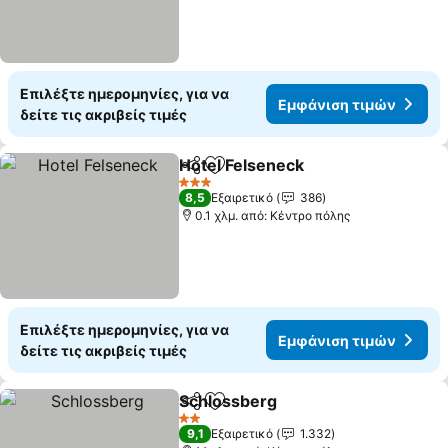
Επιλέξτε ημερομηνίες, για να
Εμφάνιση τιμών
δείτε τις ακριβείς τιμές
Hotel Felseneck
Κοινοποίηση
Προσθήκη στα αγαπημένα
Εμφάνιση 
3 Αστέρια
8,5
Εξαιρετικό
386
0.1 χλμ. από: Κέντρο πόλης
Επιλέξτε ημερομηνίες, για να
Εμφάνιση τιμών
δείτε τις ακριβείς τιμές
Schlossberg
Κοινοποίηση
Προσθήκη στα αγαπημένα
Εμφάνιση τιμ
2 Αστέρια
9,1
Εξαιρετικό
1.332