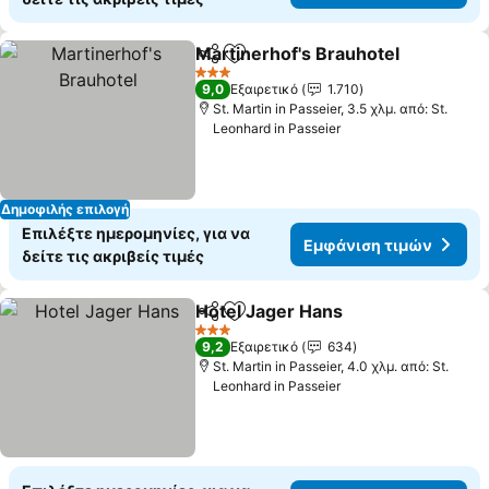
Martinerhof's Brauhotel
Κοινοποίηση
Προσθήκη στα αγαπημένα
Εμ
3 Αστέρια
9,0
Εξαιρετικό
1.710
St. Martin in Passeier, 3.5 χλμ. από: St.
Leonhard in Passeier
Δημοφιλής επιλογή
Επιλέξτε ημερομηνίες, για να
Εμφάνιση τιμών
δείτε τις ακριβείς τιμές
Hotel Jager Hans
Κοινοποίηση
Προσθήκη στα αγαπημένα
Εμφάνιση
3 Αστέρια
9,2
Εξαιρετικό
634
St. Martin in Passeier, 4.0 χλμ. από: St.
Leonhard in Passeier