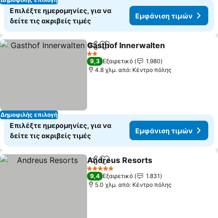
Επιλέξτε ημερομηνίες, για να
Εμφάνιση τιμών
δείτε τις ακριβείς τιμές
Gasthof Innerwalten
Κοινοποίηση
Προσθήκη στα αγαπημένα
Εμφάν
2 Αστέρια
9,3
Εξαιρετικό
1.980
4.8 χλμ. από: Κέντρο πόλης
Δημοφιλής επιλογή
Επιλέξτε ημερομηνίες, για να
Εμφάνιση τιμών
δείτε τις ακριβείς τιμές
Andreus Resorts
Κοινοποίηση
Προσθήκη στα αγαπημένα
Εμφάνιση
5 Αστέρια
9,4
Εξαιρετικό
1.831
5.0 χλμ. από: Κέντρο πόλης