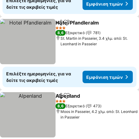
Επιλέξτε ημερομηνίες, για να
Εμφάνιση τιμών
δείτε τις ακριβείς τιμές
Hotel Pfandleralm
Κοινοποίηση
Προσθήκη στα αγαπημένα
Εμφάνισ
3 Αστέρια
8,6
Εξαιρετικό
781
St. Martin in Passeier, 3.4 χλμ. από: St.
Leonhard in Passeier
Επιλέξτε ημερομηνίες, για να
Εμφάνιση τιμών
δείτε τις ακριβείς τιμές
Alpenland
Κοινοποίηση
Προσθήκη στα αγαπημένα
Εμφάνιση τιμών
3 Αστέρια
8,6
Εξαιρετικό
473
Moos in Passeier, 4.2 χλμ. από: St. Leonhard
in Passeier