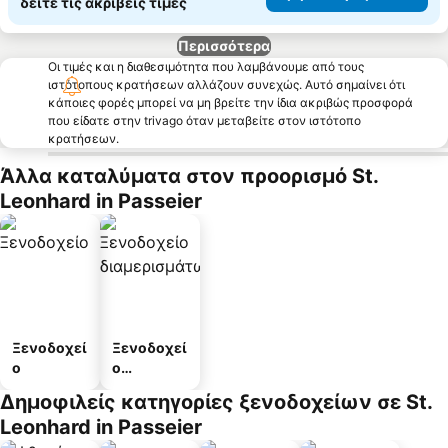
δείτε τις ακριβείς τιμές
Περισσότερα
Οι τιμές και η διαθεσιμότητα που λαμβάνουμε από τους
ιστότοπους κρατήσεων αλλάζουν συνεχώς. Αυτό σημαίνει ότι
κάποιες φορές μπορεί να μη βρείτε την ίδια ακριβώς προσφορά
που είδατε στην trivago όταν μεταβείτε στον ιστότοπο
κρατήσεων.
Άλλα καταλύματα στον προορισμό St.
Leonhard in Passeier
Ξενοδοχεί
Ξενοδοχεί
ο
ο
διαμερισμ
Δημοφιλείς κατηγορίες ξενοδοχείων σε St.
άτων
Leonhard in Passeier