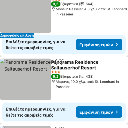
3 Αστέρια
9,5
Εξαιρετικό
644
Moos in Passeier, 4.3 χλμ. από: St. Leonhard
in Passeier
Δημοφιλής επιλογή
Επιλέξτε ημερομηνίες, για να
Εμφάνιση τιμών
δείτε τις ακριβείς τιμές
Panorama Residence
Κοινοποίηση
Προσθήκη στα αγαπημένα
Saltauserhof Resort
Εμφάνιση τιμών
3 Αστέρια
9,2
Εξαιρετικό
438
Μεράνο, 10.0 χλμ. από: St. Leonhard in
Passeier
Επιλέξτε ημερομηνίες, για να
Εμφάνιση τιμών
δείτε τις ακριβείς τιμές