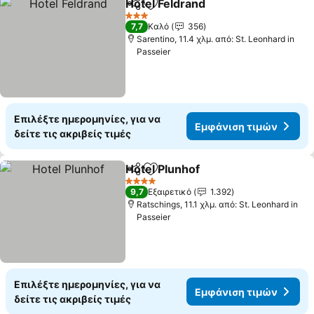
Hotel Feldrand
Κοινοποίηση
Προσθήκη στα αγαπημένα
Εμφάνιση τ
3 Αστέρια
7,7
Καλό
356
Sarentino, 11.4 χλμ. από: St. Leonhard in
Passeier
Επιλέξτε ημερομηνίες, για να
Εμφάνιση τιμών
δείτε τις ακριβείς τιμές
Hotel Plunhof
Κοινοποίηση
Προσθήκη στα αγαπημένα
Εμφάνιση τι
4 Αστέρια
9,7
Εξαιρετικό
1.392
Ratschings, 11.1 χλμ. από: St. Leonhard in
Passeier
Επιλέξτε ημερομηνίες, για να
Εμφάνιση τιμών
δείτε τις ακριβείς τιμές