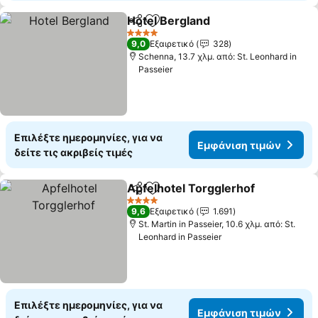
Hotel Bergland
Κοινοποίηση
Προσθήκη στα αγαπημένα
Εμφάνιση τ
4 Αστέρια
9,0
Εξαιρετικό
328
Schenna, 13.7 χλμ. από: St. Leonhard in
Passeier
Επιλέξτε ημερομηνίες, για να
Εμφάνιση τιμών
δείτε τις ακριβείς τιμές
Apfelhotel Torgglerhof
Κοινοποίηση
Προσθήκη στα αγαπημένα
Εμ
4 Αστέρια
9,6
Εξαιρετικό
1.691
St. Martin in Passeier, 10.6 χλμ. από: St.
Leonhard in Passeier
Επιλέξτε ημερομηνίες, για να
Εμφάνιση τιμών