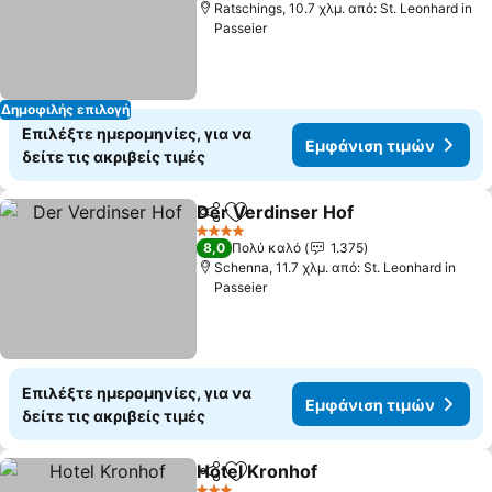
Ratschings, 10.7 χλμ. από: St. Leonhard in
Passeier
Δημοφιλής επιλογή
Επιλέξτε ημερομηνίες, για να
Εμφάνιση τιμών
δείτε τις ακριβείς τιμές
Der Verdinser Hof
Κοινοποίηση
Προσθήκη στα αγαπημένα
Εμφάνισ
4 Αστέρια
8,0
Πολύ καλό
1.375
Schenna, 11.7 χλμ. από: St. Leonhard in
Passeier
Επιλέξτε ημερομηνίες, για να
Εμφάνιση τιμών
δείτε τις ακριβείς τιμές
Hotel Kronhof
Κοινοποίηση
Προσθήκη στα αγαπημένα
Εμφάνιση τ