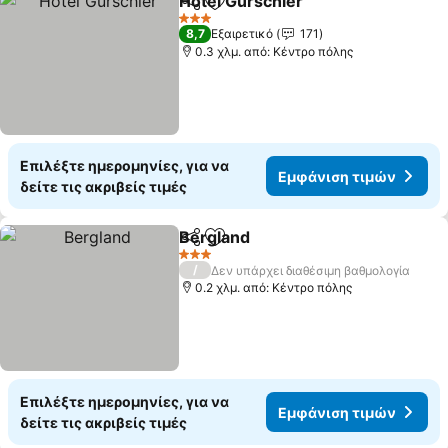
Hotel Gurschler
Κοινοποίηση
Προσθήκη στα αγαπημένα
Εμφάνιση 
3 Αστέρια
8,7
Εξαιρετικό
171
0.3 χλμ. από: Κέντρο πόλης
Επιλέξτε ημερομηνίες, για να
Εμφάνιση τιμών
δείτε τις ακριβείς τιμές
Bergland
Κοινοποίηση
Προσθήκη στα αγαπημένα
Εμφάνιση τιμών
3 Αστέρια
/
Δεν υπάρχει διαθέσιμη βαθμολογία
0.2 χλμ. από: Κέντρο πόλης
Επιλέξτε ημερομηνίες, για να
Εμφάνιση τιμών
δείτε τις ακριβείς τιμές