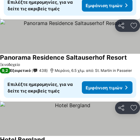
Επιλέξτε ημερομηνίες, για να
Εμφάνιση τιμών
δείτε τις ακριβείς τιμές
Κοινοποί
Πρ
Panorama Residence Saltauserhof Resort
Ξενοδοχείο
9,2
Εξαιρετικό
438
Μεράνο, 6.5 χλμ. από: St. Martin in Passeier
Επιλέξτε ημερομηνίες, για να
Εμφάνιση τιμών
δείτε τις ακριβείς τιμές
Κοινοποί
Πρ
Hotel Bergland