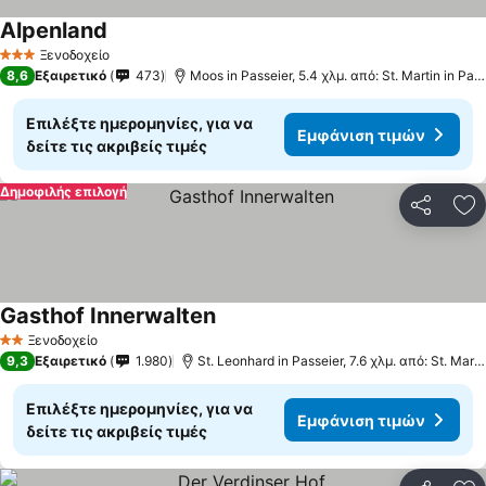
Alpenland
Ξενοδοχείο
3 Αστέρια
8,6
Εξαιρετικό
473
Moos in Passeier, 5.4 χλμ. από: St. Martin in Passeier
Επιλέξτε ημερομηνίες, για να
Εμφάνιση τιμών
δείτε τις ακριβείς τιμές
Δημοφιλής επιλογή
Κοινοποί
Πρ
Gasthof Innerwalten
Ξενοδοχείο
2 Αστέρια
9,3
Εξαιρετικό
1.980
St. Leonhard in Passeier, 7.6 χλμ. από: St. Martin in Passeier
Επιλέξτε ημερομηνίες, για να
Εμφάνιση τιμών
δείτε τις ακριβείς τιμές