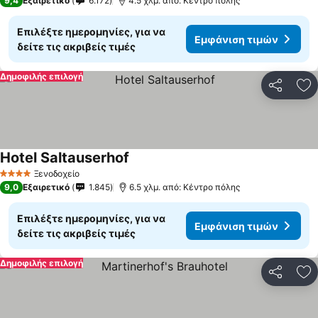
9,4
Εξαιρετικό
6.172
4.5 χλμ. από: Κέντρο πόλης
Επιλέξτε ημερομηνίες, για να
Εμφάνιση τιμών
δείτε τις ακριβείς τιμές
Δημοφιλής επιλογή
Κοινοποί
Πρ
Hotel Saltauserhof
Ξενοδοχείο
4 Αστέρια
9,0
Εξαιρετικό
1.845
6.5 χλμ. από: Κέντρο πόλης
Επιλέξτε ημερομηνίες, για να
Εμφάνιση τιμών
δείτε τις ακριβείς τιμές
Δημοφιλής επιλογή
Κοινοποί
Πρ