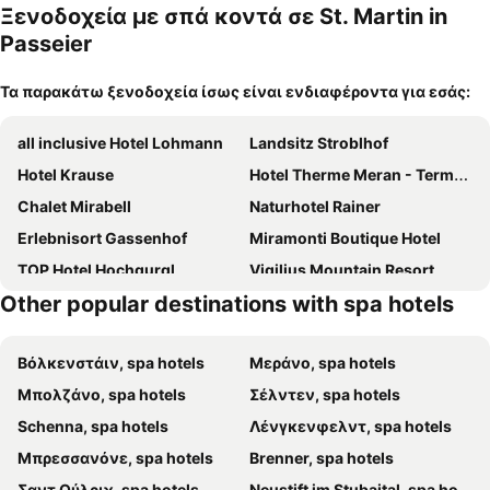
κατοικίδι
Ξενοδοχεία με σπά κοντά σε St. Martin in
α
Passeier
Τα παρακάτω ξενοδοχεία ίσως είναι ενδιαφέροντα για εσάς:
all inclusive Hotel Lohmann
Landsitz Stroblhof
Hotel Krause
Hotel Therme Meran - Terme Merano
Chalet Mirabell
Naturhotel Rainer
Erlebnisort Gassenhof
Miramonti Boutique Hotel
TOP Hotel Hochgurgl
Vigilius Mountain Resort
Other popular destinations with spa hotels
Βόλκενστάιν, spa hotels
Μεράνο, spa hotels
Μπολζάνο, spa hotels
Σέλντεν, spa hotels
Schenna, spa hotels
Λένγκενφελντ, spa hotels
Μπρεσσανόνε, spa hotels
Brenner, spa hotels
Σαντ Ούλριχ, spa hotels
Neustift im Stubaital, spa hotels