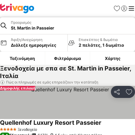
Αγαπημέν
Σύνδε
Με
Προορισμός
St. Martin in Passeier
Άφιξη/Αναχώρηση
Επισκέπτες & δωμάτια
Διάλεξε ημερομηνίες
2 πελάτες, 1 δωμάτιο
Ταξινόμηση
Φιλτράρισμα
Χάρτης
Ξενοδοχεία με σπα σε St. Martin in Passeier,
Ιταλία
Πώς οι πληρωμές σε εμάς επηρεάζουν την κατάταξη
Δημοφιλής επιλογή
Κοινοποί
Πρ
Quellenhof Luxury Resort Passeier
Ξενοδοχείο
5 Αστέρια