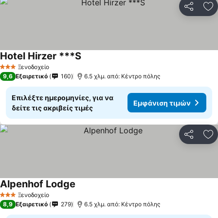
Κοινοποί
Πρ
Hotel Hirzer ***S
Ξενοδοχείο
3 Αστέρια
9,6
Εξαιρετικό
160
6.5 χλμ. από: Κέντρο πόλης
Επιλέξτε ημερομηνίες, για να
Εμφάνιση τιμών
δείτε τις ακριβείς τιμές
Κοινοποί
Πρ
Alpenhof Lodge
Ξενοδοχείο
3 Αστέρια
8,9
Εξαιρετικό
279
6.5 χλμ. από: Κέντρο πόλης