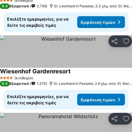
Ξενοδοχείο
4 Αστέρια
9,0
Εξαιρετικό
2.759
St. Leonhard in Passeier, 3.3 χλμ. από: St. Martin in Passeier
Επιλέξτε ημερομηνίες, για να
Εμφάνιση τιμών
δείτε τις ακριβείς τιμές
Κοινοποί
Πρ
Wiesenhof Gardenresort
Ξενοδοχείο
4 Αστέρια
9,5
Εξαιρετικό
1.375
St. Leonhard in Passeier, 2.9 χλμ. από: St. Martin in Passeier
Επιλέξτε ημερομηνίες, για να
Εμφάνιση τιμών
δείτε τις ακριβείς τιμές
Κοινοποί
Πρ