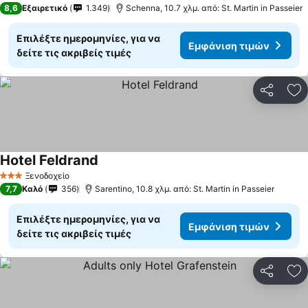
8,6
Εξαιρετικό
1.349
Schenna, 10.7 χλμ. από: St. Martin in Passeier
Επιλέξτε ημερομηνίες, για να
Εμφάνιση τιμών
δείτε τις ακριβείς τιμές
Κοινοποί
Πρ
Hotel Feldrand
Ξενοδοχείο
3 Αστέρια
7,7
Καλό
356
Sarentino, 10.8 χλμ. από: St. Martin in Passeier
Επιλέξτε ημερομηνίες, για να
Εμφάνιση τιμών
δείτε τις ακριβείς τιμές
Κοινοποί
Πρ