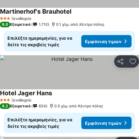
Martinerhof's Brauhotel
Ξενοδοχείο
3 Αστέρια
9,0
Εξαιρετικό
1.710
0.1 χλμ. από: Κέντρο πόλης
Επιλέξτε ημερομηνίες, για να
Εμφάνιση τιμών
δείτε τις ακριβείς τιμές
Κοινοποί
Πρ
Hotel Jager Hans
Ξενοδοχείο
3 Αστέρια
9,2
Εξαιρετικό
634
0.5 χλμ. από: Κέντρο πόλης
Επιλέξτε ημερομηνίες, για να
Εμφάνιση τιμών
δείτε τις ακριβείς τιμές