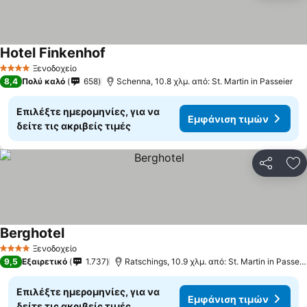
Hotel Finkenhof
Ξενοδοχείο
4 Αστέρια
8,4
Πολύ καλό
658
Schenna, 10.8 χλμ. από: St. Martin in Passeier
Επιλέξτε ημερομηνίες, για να
Εμφάνιση τιμών
δείτε τις ακριβείς τιμές
Κοινοποί
Πρ
Berghotel
Ξενοδοχείο
4 Αστέρια
9,5
Εξαιρετικό
1.737
Ratschings, 10.9 χλμ. από: St. Martin in Passeier
Επιλέξτε ημερομηνίες, για να
Εμφάνιση τιμών
δείτε τις ακριβείς τιμές