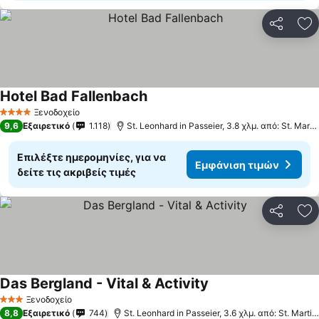
Κοινοποί
Πρ
Hotel Bad Fallenbach
Ξενοδοχείο
4 Αστέρια
9,6
Εξαιρετικό
1.118
St. Leonhard in Passeier, 3.8 χλμ. από: St. Martin in Passeier
Επιλέξτε ημερομηνίες, για να
Εμφάνιση τιμών
δείτε τις ακριβείς τιμές
Κοινοποί
Πρ
Das Bergland - Vital & Activity
Ξενοδοχείο
3 Αστέρια
8,8
Εξαιρετικό
744
St. Leonhard in Passeier, 3.6 χλμ. από: St. Martin in Passeier