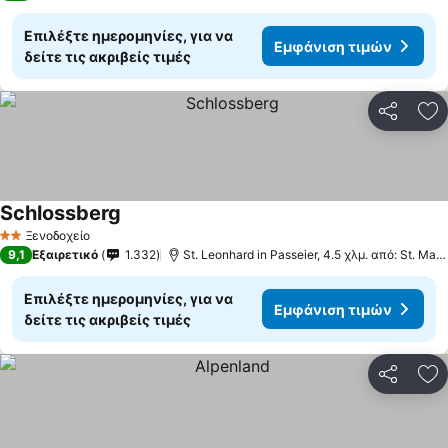
Επιλέξτε ημερομηνίες, για να
Εμφάνιση τιμών
δείτε τις ακριβείς τιμές
Κοινοποί
Πρ
Schlossberg
Ξενοδοχείο
2 Αστέρια
9,1
Εξαιρετικό
1.332
St. Leonhard in Passeier, 4.5 χλμ. από: St. Martin in Passeier
Επιλέξτε ημερομηνίες, για να
Εμφάνιση τιμών
δείτε τις ακριβείς τιμές
Κοινοποί
Πρ