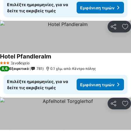
Επιλέξτε ημερομηνίες, για να
Εμφάνιση τιμών
δείτε τις ακριβείς τιμές
Κοινοποί
Πρ
Hotel Pfandleralm
Ξενοδοχείο
3 Αστέρια
8,6
Εξαιρετικό
781
0.1 χλμ. από: Κέντρο πόλης
Επιλέξτε ημερομηνίες, για να
Εμφάνιση τιμών
δείτε τις ακριβείς τιμές
Κοινοποί
Πρ