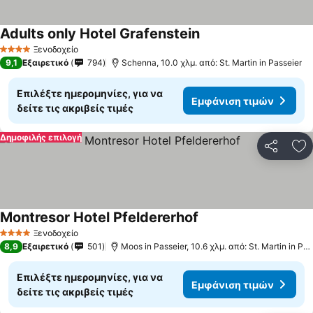
Adults only Hotel Grafenstein
Ξενοδοχείο
4 Αστέρια
9,1
Εξαιρετικό
794
Schenna, 10.0 χλμ. από: St. Martin in Passeier
Επιλέξτε ημερομηνίες, για να
Εμφάνιση τιμών
δείτε τις ακριβείς τιμές
Δημοφιλής επιλογή
Κοινοποί
Πρ
Montresor Hotel Pfeldererhof
Ξενοδοχείο
4 Αστέρια
8,9
Εξαιρετικό
501
Moos in Passeier, 10.6 χλμ. από: St. Martin in Passeier
Επιλέξτε ημερομηνίες, για να
Εμφάνιση τιμών
δείτε τις ακριβείς τιμές