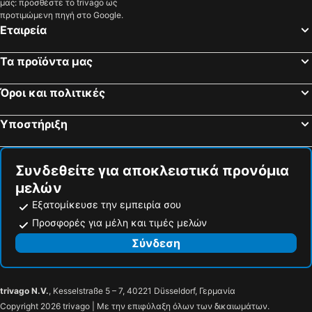
μας: προσθέστε το trivago ως
Campo di Trens, spa hotels
Tiers am Rosengarten, spa hotels
προτιμώμενη πηγή στο Google.
Εταιρεία
Villanders, spa hotels
Natz-Schabs, spa hotels
Τα προϊόντα μας
Όροι και πολιτικές
Υποστήριξη
Συνδεθείτε για αποκλειστικά προνόμια
μελών
Εξατομίκευσε την εμπειρία σου
Προσφορές για μέλη και τιμές μελών
Σύνδεση
trivago N.V.
, Kesselstraße 5 – 7, 40221 Düsseldorf, Γερμανία
Copyright 2026 trivago | Με την επιφύλαξη όλων των δικαιωμάτων.