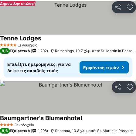
Δημοφιλής επιλογή
Κοινοποί
Πρ
Tenne Lodges
Ξενοδοχείο
5 Αστέρια
9,6
Εξαιρετικό
1.292
Ratschings, 10.7 χλμ. από: St. Martin in Passeier
Επιλέξτε ημερομηνίες, για να
Εμφάνιση τιμών
δείτε τις ακριβείς τιμές
Κοινοποί
Πρ
Baumgartner's Blumenhotel
Ξενοδοχείο
4 Αστέρια
9,6
Εξαιρετικό
1.298
Schenna, 10.8 χλμ. από: St. Martin in Passeier