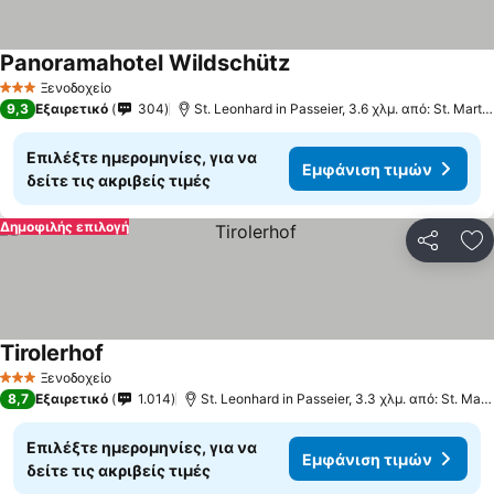
Panoramahotel Wildschütz
Ξενοδοχείο
3 Αστέρια
9,3
Εξαιρετικό
304
St. Leonhard in Passeier, 3.6 χλμ. από: St. Martin in Passeier
Επιλέξτε ημερομηνίες, για να
Εμφάνιση τιμών
δείτε τις ακριβείς τιμές
Δημοφιλής επιλογή
Κοινοποί
Πρ
Tirolerhof
Ξενοδοχείο
3 Αστέρια
8,7
Εξαιρετικό
1.014
St. Leonhard in Passeier, 3.3 χλμ. από: St. Martin in Passeier
Επιλέξτε ημερομηνίες, για να
Εμφάνιση τιμών
δείτε τις ακριβείς τιμές