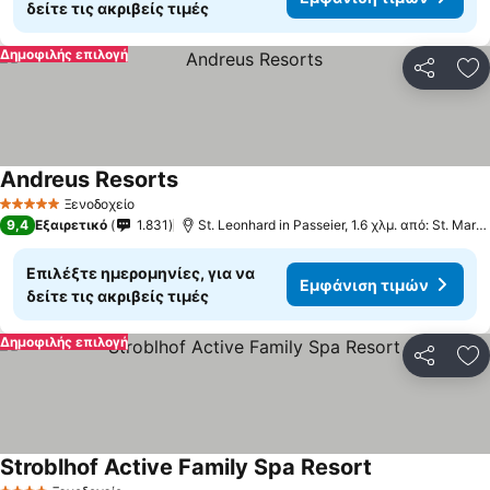
δείτε τις ακριβείς τιμές
Δημοφιλής επιλογή
Κοινοποί
Πρ
Andreus Resorts
Ξενοδοχείο
5 Αστέρια
9,4
Εξαιρετικό
1.831
St. Leonhard in Passeier, 1.6 χλμ. από: St. Martin in Passeier
Επιλέξτε ημερομηνίες, για να
Εμφάνιση τιμών
δείτε τις ακριβείς τιμές
Δημοφιλής επιλογή
Κοινοποί
Πρ
Stroblhof Active Family Spa Resort