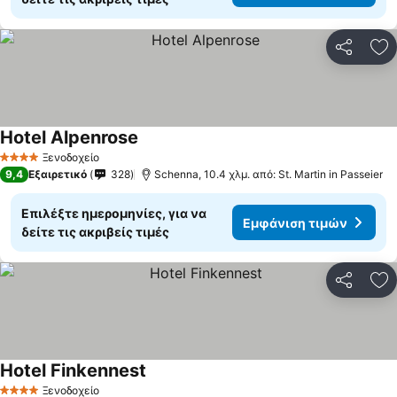
Κοινοποί
Πρ
Hotel Alpenrose
Ξενοδοχείο
4 Αστέρια
9,4
Εξαιρετικό
328
Schenna, 10.4 χλμ. από: St. Martin in Passeier
Επιλέξτε ημερομηνίες, για να
Εμφάνιση τιμών
δείτε τις ακριβείς τιμές
Κοινοποί
Πρ
Hotel Finkennest
Ξενοδοχείο
4 Αστέρια