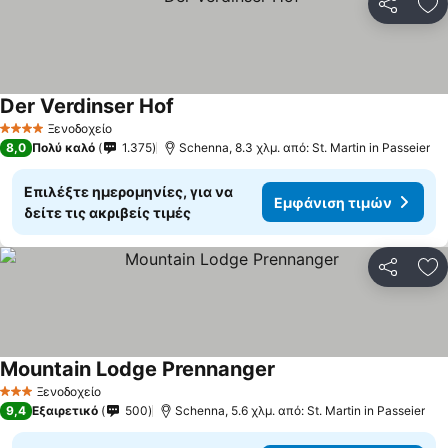
Κοινοποί
Πρ
Der Verdinser Hof
Ξενοδοχείο
4 Αστέρια
8,0
Πολύ καλό
1.375
Schenna, 8.3 χλμ. από: St. Martin in Passeier
Επιλέξτε ημερομηνίες, για να
Εμφάνιση τιμών
δείτε τις ακριβείς τιμές
Κοινοποί
Πρ
Mountain Lodge Prennanger
Ξενοδοχείο
3 Αστέρια
9,4
Εξαιρετικό
500
Schenna, 5.6 χλμ. από: St. Martin in Passeier