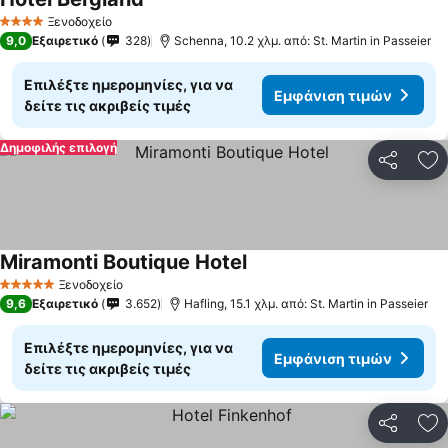
Ξενοδοχείο
4 Αστέρια
9,0
Εξαιρετικό
328
Schenna, 10.2 χλμ. από: St. Martin in Passeier
Επιλέξτε ημερομηνίες, για να
Εμφάνιση τιμών
δείτε τις ακριβείς τιμές
Δημοφιλής επιλογή
Κοινοποί
Πρ
Miramonti Boutique Hotel
Ξενοδοχείο
5 Αστέρια
9,6
Εξαιρετικό
3.652
Hafling, 15.1 χλμ. από: St. Martin in Passeier
Επιλέξτε ημερομηνίες, για να
Εμφάνιση τιμών
δείτε τις ακριβείς τιμές
Κοινοποί
Πρ