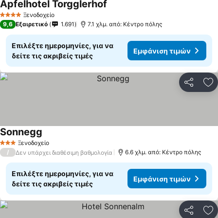
Apfelhotel Torgglerhof
Ξενοδοχείο
4 Αστέρια
9,6
Εξαιρετικό
1.691
7.1 χλμ. από: Κέντρο πόλης
Επιλέξτε ημερομηνίες, για να
Εμφάνιση τιμών
δείτε τις ακριβείς τιμές
Κοινοποί
Πρ
Sonnegg
Ξενοδοχείο
3 Αστέρια
/
6.6 χλμ. από: Κέντρο πόλης
Δεν υπάρχει διαθέσιμη βαθμολογία
Επιλέξτε ημερομηνίες, για να
Εμφάνιση τιμών
δείτε τις ακριβείς τιμές
Κοινοποί
Πρ