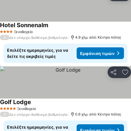
Hotel Sonnenalm
Ξενοδοχείο
4 Αστέρια
/
4.9 χλμ. από: Κέντρο πόλης
Δεν υπάρχει διαθέσιμη βαθμολογία
Επιλέξτε ημερομηνίες, για να
Εμφάνιση τιμών
δείτε τις ακριβείς τιμές
Κοινοποί
Πρ
Golf Lodge
Ξενοδοχείο
5 Αστέρια
/
0.6 χλμ. από: Κέντρο πόλης
Δεν υπάρχει διαθέσιμη βαθμολογία
Επιλέξτε ημερομηνίες, για να
Εμφάνιση τιμών