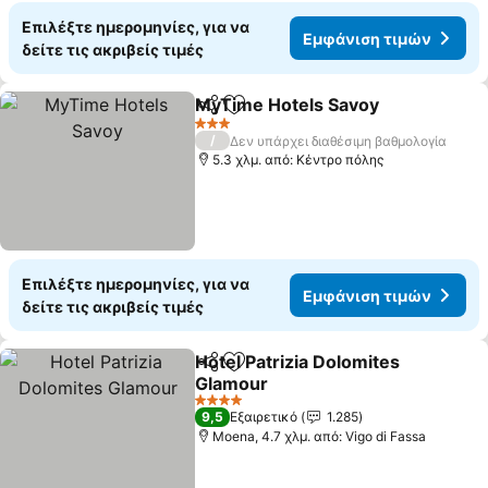
Επιλέξτε ημερομηνίες, για να
Εμφάνιση τιμών
δείτε τις ακριβείς τιμές
MyTime Hotels Savoy
Κοινοποίηση
Προσθήκη στα αγαπημένα
3 Αστέρια
/
Δεν υπάρχει διαθέσιμη βαθμολογία
5.3 χλμ. από: Κέντρο πόλης
Επιλέξτε ημερομηνίες, για να
Εμφάνιση τιμών
δείτε τις ακριβείς τιμές
Hotel Patrizia Dolomites
Κοινοποίηση
Προσθήκη στα αγαπημένα
Glamour
4 Αστέρια
9,5
Εξαιρετικό
1.285
Moena, 4.7 χλμ. από: Vigo di Fassa