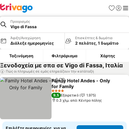
Αγαπημέν
Σύνδε
Με
Προορισμός
Vigo di Fassa
Άφιξη/Αναχώρηση
Επισκέπτες & δωμάτια
Διάλεξε ημερομηνίες
2 πελάτες, 1 δωμάτιο
Ταξινόμηση
Φιλτράρισμα
Χάρτης
Ξενοδοχεία με σπα σε Vigo di Fassa, Ιταλία
Πώς οι πληρωμές σε εμάς επηρεάζουν την κατάταξη
Family Hotel Andes - Only
Κοινοποίηση
Προσθήκη στα αγαπημένα
for Family
4 Αστέρια
9,5
Εξαιρετικό
1.975
0.3 χλμ. από: Κέντρο πόλης
Επιλέξτε ημερομηνίες, για να