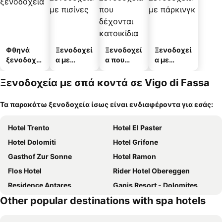
Φθηνά
Ξενοδοχεί
Ξενοδοχεί
Ξενοδοχεί
ξενοδοχεί
α με
α που
α με
α
πισίνες
δέχονται
πάρκινγκ
κατοικίδι
Ξενοδοχεία με σπά κοντά σε Vigo di Fassa
α
Τα παρακάτω ξενοδοχεία ίσως είναι ενδιαφέροντα για εσάς:
Hotel Trento
Hotel El Paster
Hotel Dolomiti
Hotel Grifone
Gasthof Zur Sonne
Hotel Ramon
Flos Hotel
Rider Hotel Obereggen
Residence Antares
Ganis Resort - Dolomites
Other popular destinations with spa hotels
Hotel Rododendro Val di Fassa
La Paula Apartments & Suites
Hotel Chalet Tianes - Alpine Relax
Hotel San Giovanni