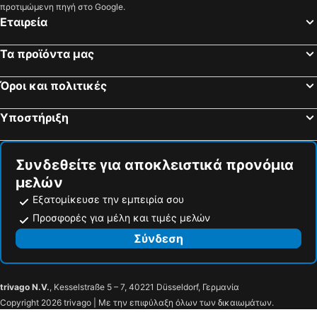
προτιμώμενη πηγή στο Google.
St. Christina, spa hotels
Kiens, spa hotels
Εταιρεία
Ritten - Klobenstein, spa hotels
Mazzin, spa hotels
Τα προϊόντα μας
Welschnofen - Karersee, spa hotels
La Villa, spa hotels
Falcade, spa hotels
Abtei, spa hotels
Όροι και πολιτικές
Nova Ponente, spa hotels
San Cassiano, spa hotels
Υποστήριξη
Lana, spa hotels
Marling, spa hotels
Συνδεθείτε για αποκλειστικά προνόμια
μελών
Εξατομίκευσε την εμπειρία σου
Προσφορές για μέλη και τιμές μελών
Σύνδεση
trivago N.V.
, Kesselstraße 5 – 7, 40221 Düsseldorf, Γερμανία
Copyright 2026 trivago | Με την επιφύλαξη όλων των δικαιωμάτων.