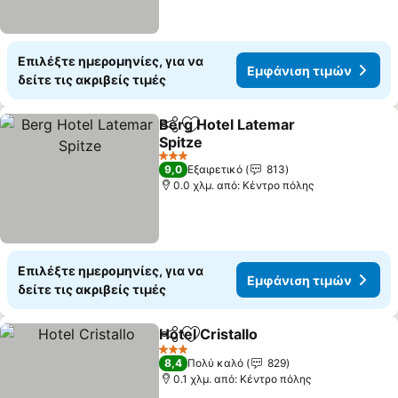
Επιλέξτε ημερομηνίες, για να
Εμφάνιση τιμών
δείτε τις ακριβείς τιμές
Berg Hotel Latemar
Κοινοποίηση
Προσθήκη στα αγαπημένα
Spitze
3 Αστέρια
9,0
Εξαιρετικό
813
0.0 χλμ. από: Κέντρο πόλης
Επιλέξτε ημερομηνίες, για να
Εμφάνιση τιμών
δείτε τις ακριβείς τιμές
Hotel Cristallo
Κοινοποίηση
Προσθήκη στα αγαπημένα
3 Αστέρια
8,4
Πολύ καλό
829
0.1 χλμ. από: Κέντρο πόλης