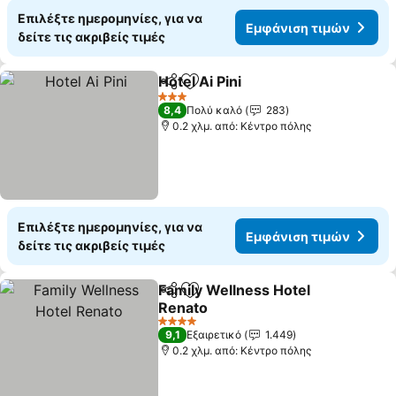
Επιλέξτε ημερομηνίες, για να
Εμφάνιση τιμών
δείτε τις ακριβείς τιμές
Hotel Ai Pini
Κοινοποίηση
Προσθήκη στα αγαπημένα
3 Αστέρια
8,4
Πολύ καλό
283
0.2 χλμ. από: Κέντρο πόλης
Επιλέξτε ημερομηνίες, για να
Εμφάνιση τιμών
δείτε τις ακριβείς τιμές
Family Wellness Hotel
Κοινοποίηση
Προσθήκη στα αγαπημένα
Renato
4 Αστέρια
9,1
Εξαιρετικό
1.449
0.2 χλμ. από: Κέντρο πόλης