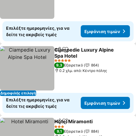
Επιλέξτε ημερομηνίες, για να
Εμφάνιση τιμών
δείτε τις ακριβείς τιμές
Ciampedie Luxury Alpine
Κοινοποίηση
Προσθήκη στα αγαπημένα
Spa Hotel
5 Αστέρια
9,3
Εξαιρετικό
864
0.2 χλμ. από: Κέντρο πόλης
Δημοφιλής επιλογή
Επιλέξτε ημερομηνίες, για να
Εμφάνιση τιμών
δείτε τις ακριβείς τιμές
Hotel Miramonti
Κοινοποίηση
Προσθήκη στα αγαπημένα
3 Αστέρια
9,1
Εξαιρετικό
884