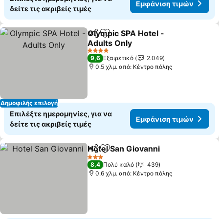
Εμφάνιση τιμών
δείτε τις ακριβείς τιμές
Olympic SPA Hotel -
Κοινοποίηση
Προσθήκη στα αγαπημένα
Adults Only
4 Αστέρια
9,6
Εξαιρετικό
2.049
0.5 χλμ. από: Κέντρο πόλης
Δημοφιλής επιλογή
Επιλέξτε ημερομηνίες, για να
Εμφάνιση τιμών
δείτε τις ακριβείς τιμές
Hotel San Giovanni
Κοινοποίηση
Προσθήκη στα αγαπημένα
3 Αστέρια
8,4
Πολύ καλό
439
0.6 χλμ. από: Κέντρο πόλης