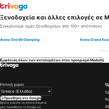
Ξενοδοχεία και άλλες επιλογές σε M
Συγκρίνουμε τιμές ξενοδοχείων από 100+ ιστότοπους
Arena One 99 Glamping
Arena Grand Kaz
Previ
Εμφάνιση όλων των καταλυμάτων στον προορισμό Medulin
Επιλογή χώρας
Ό
Όρ
Προσθήκη στο Google
Νο
Βρείτε εύκολα τα αποτελέσματά
Δή
μας: προσθέστε το trivago ως