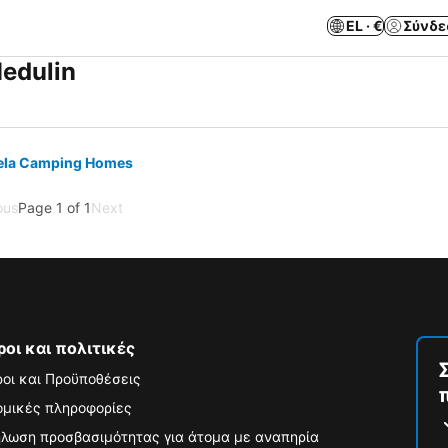
EL · €
Σύνδε
edulin
ela Camping Homes
ous
Page 1 of 1
Next
ροι και πολιτικές
οι και Προϋποθέσεις
μικές πληροφορίες
λωση προσβασιμότητας για άτομα με αναπηρία