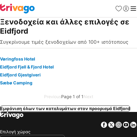
Αγαπημέν
Σύνδε
Με
Ξενοδοχεία και άλλες επιλογές σε
Eidfjord
Συγκρίνουμε τιμές ξενοδοχείων από 100+ ιστότοπους
Vøringfoss Hotel
Eidfjord Fjell & Fjord Hotel
Eidfjord Gjestgiveri
Sæbø Camping
Previous
Page 1 of 1
Next
Εμφάνιση όλων των καταλυμάτων στον προορισμό Eidfjord
Facebook
Twitter
Insta
Yo
Επιλογή χώρας