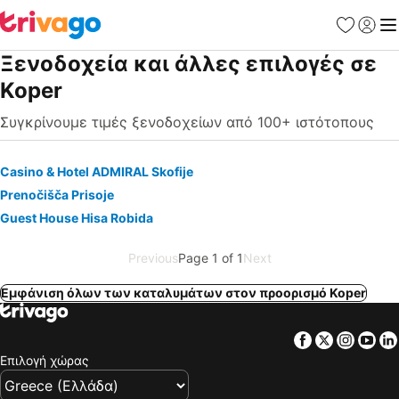
Αγαπημέν
Σύνδε
Με
Ξενοδοχεία και άλλες επιλογές σε
Koper
Συγκρίνουμε τιμές ξενοδοχείων από 100+ ιστότοπους
Casino & Hotel ADMIRAL Skofije
Prenočišča Prisoje
Guest House Hisa Robida
Previous
Page 1 of 1
Next
Εμφάνιση όλων των καταλυμάτων στον προορισμό Koper
Facebook
Twitter
Insta
Yo
Επιλογή χώρας