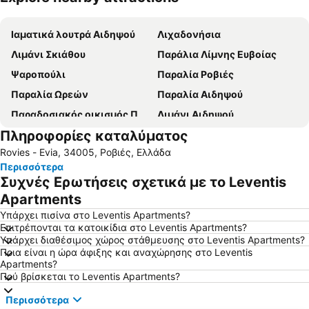
Ανάπτυξη χάρτη
Ιαματικά λουτρά Αιδηψού
Λιχαδονήσια
Λιμάνι Σκιάθου
Παράλια Λίμνης Ευβοίας
Ψαροπούλι
Παραλία Ροβιές
Παραλία Ωρεών
Παραλία Αιδηψού
Παραδοσιακός οικισμός Παλαιό Τρίκερι-Παναγία
Λιμάνι Αιδηψού
Πληροφορίες καταλύματος
Κατηγιώργης
Πευκί
Rovies - Εvia, 34005, Ροβιές, Ελλάδα
Πήλι
Παραλία Νέας Αρτάκης
Περισσότερα
Χόρτο
Αγκάλη
Συχνές Ερωτήσεις σχετικά με το Leventis
Μικρό
Σκάλα Αταλάντης
Apartments
Γλύφα
Skiathos Town
Υπάρχει πισίνα στο Leventis Apartments?
Επιτρέπονται τα κατοικίδια στο Leventis Apartments?
Ήλια
Λιμνιώνα Μεσοχωρίου
Υπάρχει διαθέσιμος χώρος στάθμευσης στο Leventis Apartments?
Ποια είναι η ώρα άφιξης και αναχώρησης στο Leventis
Aλυκές
Καμένα Βούρλα
Apartments?
Κανατάδικα
Παραδοσιακός οικισμός Αγίας Κυριακής
Πού βρίσκεται το Leventis Apartments?
Γαλήνη-Καμένα Βούρλα
Ψαχνά
Περισσότερα