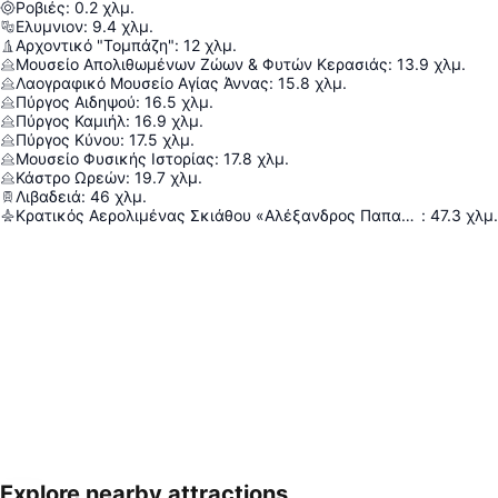
Ροβιές
:
0.2
χλμ.
Ελυμνιον
:
9.4
χλμ.
Αρχοντικό "Τομπάζη"
:
12
χλμ.
Μουσείο Απολιθωμένων Ζώων & Φυτών Κερασιάς
:
13.9
χλμ.
Λαογραφικό Μουσείο Αγίας Άννας
:
15.8
χλμ.
Πύργος Αιδηψού
:
16.5
χλμ.
Πύργος Καμιήλ
:
16.9
χλμ.
Πύργος Κύνου
:
17.5
χλμ.
Μουσείο Φυσικής Ιστορίας
:
17.8
χλμ.
Κάστρο Ωρεών
:
19.7
χλμ.
Λιβαδειά
:
46
χλμ.
Κρατικός Αερολιμένας Σκιάθου «Αλέξανδρος Παπαδιαμάντης»
:
47.3
χλμ.
Explore nearby attractions