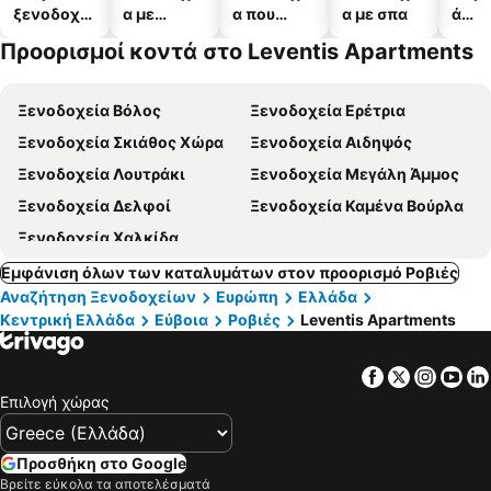
ξενοδοχεί
α με
α που
α με σπα
ά
α
πισίνες
δέχονται
ξενο
Προορισμοί κοντά στο Leventis Apartments
κατοικίδι
α
α
Ξενοδοχεία Βόλος
Ξενοδοχεία Ερέτρια
Ξενοδοχεία Σκιάθος Χώρα
Ξενοδοχεία Αιδηψός
Ξενοδοχεία Λουτράκι
Ξενοδοχεία Μεγάλη Άμμος
Ξενοδοχεία Δελφοί
Ξενοδοχεία Καμένα Βούρλα
Ξενοδοχεία Χαλκίδα
Εμφάνιση όλων των καταλυμάτων στον προορισμό Ροβιές
Αναζήτηση Ξενοδοχείων
Ευρώπη
Ελλάδα
Κεντρική Ελλάδα
Εύβοια
Ροβιές
Leventis Apartments
Facebook
Twitter
Insta
Yo
Επιλογή χώρας
Προσθήκη στο Google
Βρείτε εύκολα τα αποτελέσματά