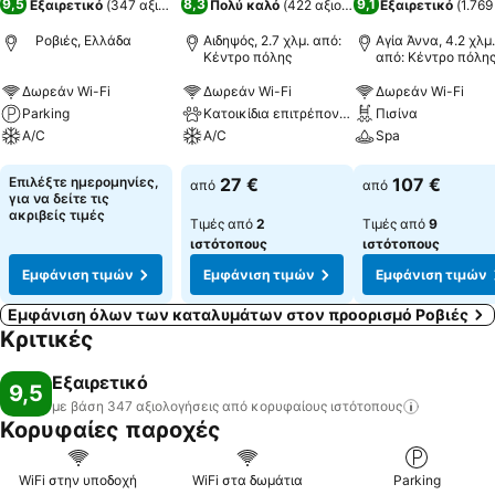
9,5
8,3
9,1
Εξαιρετικό
(
347 αξιολογήσεις
Πολύ καλό
)
(
422 αξιολογήσεις
Εξαιρετικό
)
(
1.769
Ροβιές, Ελλάδα
Αιδηψός, 2.7 χλμ. από:
Αγία Άννα, 4.2 χλμ.
Κέντρο πόλης
από: Κέντρο πόλη
Δωρεάν Wi-Fi
Δωρεάν Wi-Fi
Δωρεάν Wi-Fi
Parking
Κατοικίδια επιτρέπονται
Πισίνα
A/C
A/C
Spa
Εμφάνιση τιμών
Εμφάνιση τιμών
Εμφάνιση τιμών
Επιλέξτε ημερομηνίες,
27 €
107 €
από
από
για να δείτε τις
ακριβείς τιμές
Τιμές από
2
Τιμές από
9
ιστότοπους
ιστότοπους
Εμφάνιση τιμών
Εμφάνιση τιμών
Εμφάνιση τιμών
Εμφάνιση όλων των καταλυμάτων στον προορισμό Ροβιές
Κριτικές
Εξαιρετικό
9,5
με βάση 347 αξιολογήσεις από κορυφαίους
ιστότοπους
Κορυφαίες παροχές
WiFi στην υποδοχή
WiFi στα δωμάτια
Parking