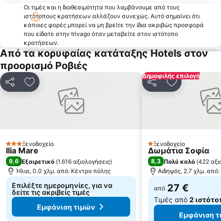
Το Σπίτι του Παπαδιαμάντη
Αχλάδι - Φραγκάκη
Οι τιμές και η διαθεσιμότητα που λαμβάνουμε από τους
ιστότοπους κρατήσεων αλλάζουν συνεχώς. Αυτό σημαίνει ότι
Γιάλτρα
Ιερά Μονή Οσίου Δαυίδ
κάποιες φορές μπορεί να μη βρείτε την ίδια ακριβώς προσφορά
Ταύρος Ωρεών
Ιερό Αρτέμιδας Προσηώας
που είδατε στην trivago όταν μεταβείτε στον ιστότοπο
κρατήσεων.
Κοχύλι
Κυμάσι
Από τα κορυφαίας κατάταξης Hotels στον
Kρύα Βρύση
Παραδοσιακός οικισμός Τρικερίου
προορισμό Ροβιές
ΚΤΕΛ Σκιάθου
Παλιά Γέφυρα Χαλκίδας
Δημοφιλής επιλογή
Κοινοποίηση
Προσθήκη στα αγαπημένα
Κοινοποίηση
Προσθήκη στ
Καστρί
Πτελεός
Νησιώτισσα
Τσοκαΐτη
Λιβανάτες 2 - Σχοινιάς
Πάλτση
Παραλία Συκιές
Χρόνια
Ξενοδοχείο
Ξενοδοχείο
Χαιρώνεια
Παραλία Κουρέντι
3 Αστέρια
1 Αστέρια
Ilia Mare
Δωμάτια Σοφία
9,6
8,3
Εξαιρετικό
(
1.616 αξιολογήσεις
)
Πολύ καλό
(
422 αξι
Ήλια, 0.0 χλμ. από: Κέντρο πόλης
Αιδηψός, 2.7 χλμ. από
Επιλέξτε ημερομηνίες, για να
27 €
από
δείτε τις ακριβείς τιμές
Τιμές από
2 ιστότο
Εμφάνιση τιμών
Εμφάνιση τ