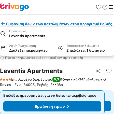
Αγαπημέν
Σύνδε
Με
Εμφάνιση όλων των καταλυμάτων στον προορισμό Ροβιές
Προορισμός
Leventis Apartments
Άφιξη/Αναχώρηση
Επισκέπτες & δωμάτια
Διάλεξε ημερομηνίες
2 πελάτες, 1 δωμάτιο
Πώς οι πληρωμές σε εμάς επηρεάζουν την κατάταξη
Leventis Apartments
Κοινοποί
Πρ
Επιπλωμένο διαμέρισμα
9,5
Εξαιρετικό
(
347 αξιολογήσεις
)
4 Αστέρια
Rovies - Εvia, 34005, Ροβιές, Ελλάδα
Επιλέξτε ημερομηνίες, για να δείτε τις ακριβείς τιμές
Επιλέξτε ημερομηνίες, για να δείτε τις ακριβείς τιμές
Εμφάνιση τιμών
Εμφάνιση τιμών