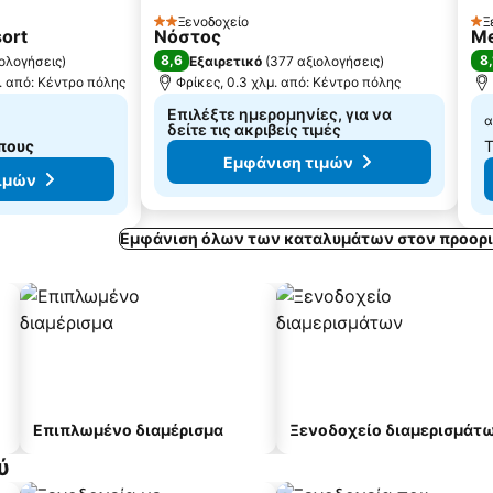
Ξενοδοχείο
Ξ
2 Αστέρια
1 
sort
Νόστος
Me
8,6
8,
ιολογήσεις
)
Εξαιρετικό
(
377 αξιολογήσεις
)
. από: Κέντρο πόλης
Φρίκες, 0.3 χλμ. από: Κέντρο πόλης
Επιλέξτε ημερομηνίες, για να
α
δείτε τις ακριβείς τιμές
πους
Τ
Εμφάνιση τιμών
ιμών
Εμφάνιση όλων των καταλυμάτων στον προορι
Επιπλωμένο διαμέρισμα
Ξενοδοχείο διαμερισμάτ
ύ