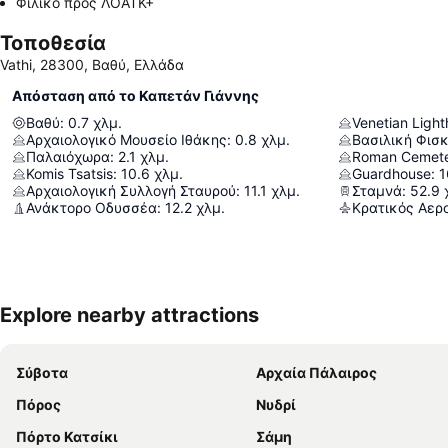
Φιλικό προς ΛΟΑΤΚ+
Τοποθεσία
Vathi, 28300, Βαθύ, Ελλάδα
Απόσταση από το Καπετάν Γιάννης
Βαθύ
:
0.7
χλμ.
Venetian Ligh
Αρχαιολογικό Μουσείο Ιθάκης
:
0.8
χλμ.
Βασιλική Φισ
Παλαιόχωρα
:
2.1
χλμ.
Roman Cemet
Komis Tsatsis
:
10.6
χλμ.
Guardhouse
:
1
Αρχαιολογική Συλλογή Σταυρού
:
11.1
χλμ.
Σταμνά
:
52.9
Ανάκτορο Οδυσσέα
:
12.2
χλμ.
Explore nearby attractions
Σύβοτα
Αρχαία Πάλαιρος
Πόρος
Νυδρί
Πόρτο Κατσίκι
Σάμη