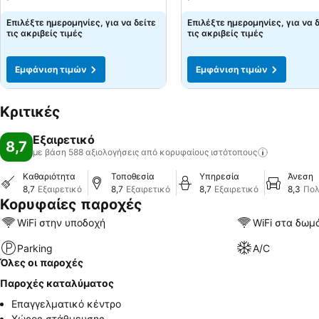
Επιλέξτε ημερομηνίες, για να δείτε
Επιλέξτε ημερομηνίες, για να 
τις ακριβείς τιμές
τις ακριβείς τιμές
Εμφάνιση τιμών
Εμφάνιση τιμών
Κριτικές
Εξαιρετικό
8,7
με βάση 588 αξιολογήσεις από κορυφαίους
ιστότοπους
Καθαριότητα
Τοποθεσία
Υπηρεσία
Άνεση
8,7
Εξαιρετικό
8,7
Εξαιρετικό
8,7
Εξαιρετικό
8,3
Πολ
Κορυφαίες παροχές
WiFi στην υποδοχή
WiFi στα δωμ
Parking
A/C
Όλες οι παροχές
Παροχές καταλύματος
Επαγγελματικό κέντρο
Χώρος στάθμευσης