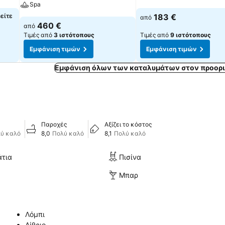
Spa
δείτε
183 €
από
460 €
από
Τιμές από
3 ιστότοπους
Τιμές από
9 ιστότοπους
Εμφάνιση τιμών
Εμφάνιση τιμών
Εμφάνιση όλων των καταλυμάτων στον προορι
Παροχές
Αξίζει το κόστος
ύ καλό
8,0
Πολύ καλό
8,1
Πολύ καλό
άτια
Πισίνα
Μπαρ
Λόμπι
Αίθριο