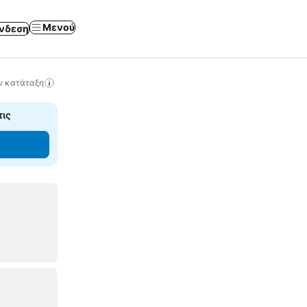
Μενού
νδεση
ν κατάταξη
τις