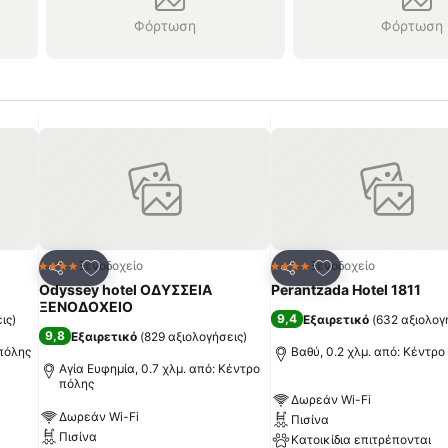
Φόρτωση
Φόρτωση
πημένα
Προσθήκη στα αγαπημένα
Προσθήκη στα α
Ξενοδοχείο
Ξενοδοχείο
4 Αστέρια
4 Αστέρια
Κοινοποίηση
Κοινοποίηση
Odyssey hotel ΟΔΥΣΣΕΙΑ
Perantzada Hotel 1811
ΞΕΝΟΔΟΧΕΙΟ
9,4
ις
)
Εξαιρετικό
(
632 αξιολογ
9,8
Εξαιρετικό
(
829 αξιολογήσεις
)
 πόλης
Βαθύ, 0.2 χλμ. από: Κέντρο
Αγία Ευφημία, 0.7 χλμ. από: Κέντρο
πόλης
Δωρεάν Wi-Fi
Δωρεάν Wi-Fi
Πισίνα
Πισίνα
Κατοικίδια επιτρέπονται