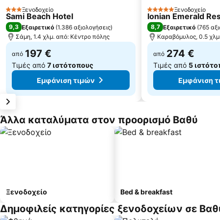
Ξενοδοχείο
Ξενοδοχείο
3 Αστέρια
5 Αστέρια
Sami Beach Hotel
Ionian Emerald Re
9,3
8,7
Εξαιρετικό
(
1.386 αξιολογήσεις
)
Εξαιρετικό
(
765 αξ
Σάμη, 1.4 χλμ. από: Κέντρο πόλης
Καραβόμυλος, 0.5 χλμ
197 €
274 €
από
από
Τιμές από
7 ιστότοπους
Τιμές από
5 ιστότο
Εμφάνιση τιμών
Εμφάνιση τ
Άλλα καταλύματα στον προορισμό Βαθύ
Ξενοδοχείο
Bed & breakfast
Δημοφιλείς κατηγορίες ξενοδοχείων σε Βαθ