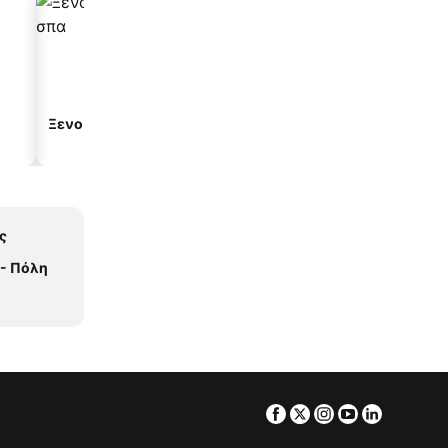
Ξενοδοχεία με σπα
Παραλιακά ξενοδοχεία
ς
- Πόλη
Facebook
Twitter
Instagram
Youtube
Linkedin