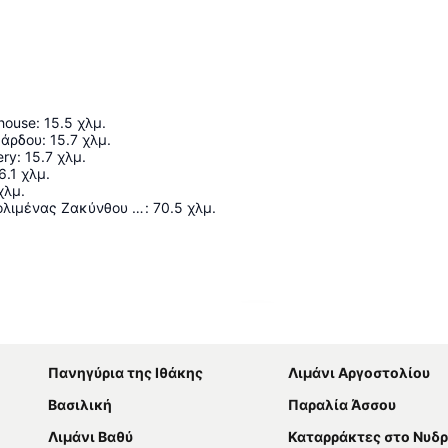
thouse
:
15.5
χλμ.
κάρδου
:
15.7
χλμ.
ery
:
15.7
χλμ.
6.1
χλμ.
χλμ.
Κρατικός Αερολιμένας Ζακύνθου «Διονύσιος Σολωμός»
:
70.5
χλμ.
Ανάπτυξη χάρτη
Πανηγύρια της Ιθάκης
Λιμάνι Αργοστολίου
Βασιλική
Παραλία Άσσου
Λιμάνι Βαθύ
Καταρράκτες στο Νυδρ