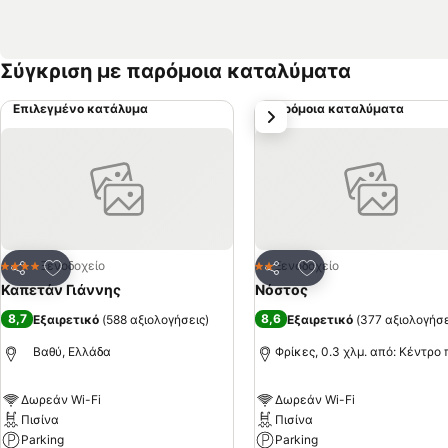
Σύγκριση με παρόμοια καταλύματα
Επιλεγμένο κατάλυμα
Παρόμοια καταλύματα
επόμενο
Προσθήκη στα αγαπημένα
Προσθήκη στα αγα
Ξενοδοχείο
Ξενοδοχείο
4 Αστέρια
2 Αστέρια
Κοινοποίηση
Κοινοποίηση
Καπετάν Γιάννης
Νόστος
8,7
8,6
Εξαιρετικό
(
588 αξιολογήσεις
)
Εξαιρετικό
(
377 αξιολογήσε
Βαθύ, Ελλάδα
Φρίκες, 0.3 χλμ. από: Κέντρο
Δωρεάν Wi-Fi
Δωρεάν Wi-Fi
Πισίνα
Πισίνα
Parking
Parking