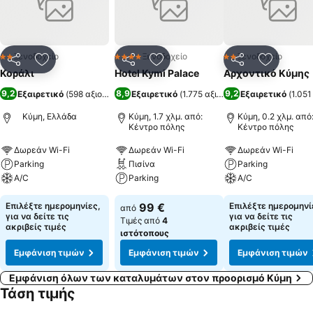
μπαλκόνι και δοκιμάστε χειροποίητη πίτσα συνοδεύοντας την με
τοπική μπύρα ή κρασί.Το ξενοδοχείο διαθέτει 3 ιδιωτικά παρκινγκ
και συνεργάζεται με εστιατόρια της περιοχής τα οποία παρέχουν
έκπτωση στους πελάτες του ξενοδοχείου.
Ξενοδοχείο
Ξενοδοχείο
Ξενοδοχείο
2 Αστέρια
4 Αστέρια
2 Αστέρια
Κοινοποίηση
Προσθήκη στα αγαπημένα
Κοινοποίηση
Προσθήκη στα αγαπημένα
Κοινοποίηση
Προσθήκ
Κοράλι
Hotel Kymi Palace
Αρχοντικό Κύμης
9,2
8,9
9,2
Εξαιρετικό
(
598 αξιολογήσεις
Εξαιρετικό
)
(
1.775 αξιολογήσεις
Εξαιρετικό
)
(
1.051
Κύμη, Ελλάδα
Κύμη, 1.7 χλμ. από:
Κύμη, 0.2 χλμ. από
Κέντρο πόλης
Κέντρο πόλης
Δωρεάν Wi-Fi
Δωρεάν Wi-Fi
Δωρεάν Wi-Fi
Parking
Πισίνα
Parking
A/C
Parking
A/C
Επιλέξτε ημερομηνίες,
99 €
Επιλέξτε ημερομηνί
από
για να δείτε τις
για να δείτε τις
Τιμές από
4
ακριβείς τιμές
ακριβείς τιμές
ιστότοπους
Εμφάνιση τιμών
Εμφάνιση τιμών
Εμφάνιση τιμών
Εμφάνιση όλων των καταλυμάτων στον προορισμό Κύμη
Τάση τιμής