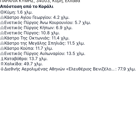
ΠΑΡΑΛΙΑ ΚΥΜΗΣ, 34003, Κύμη, Ελλάδα
Απόσταση από το Κοράλι
Κύμη
:
1.6
χλμ.
Κάστρο Αγίου Γεωργίου
:
4.2
χλμ.
Ενετικός Πύργος Άνω Κουρουνίου
:
5.7
χλμ.
Ενετικός Πύργος Κήπων
:
6.9
χλμ.
Ενετικός Πύργος
:
10.8
χλμ.
Κάστρο Της Οκτωνιάς
:
11.4
χλμ.
Κάστρο της Μεγάλης Σπηλιάς
:
11.5
χλμ.
Κάστρο Κούπα
:
11.7
χλμ.
Ενετικός Πύργος Αυλωναρίου
:
13.5
χλμ.
Καταβόθρα
:
13.7
χλμ.
Χαλκίδα
:
49.7
χλμ.
Διεθνής Αερολιμένας Αθηνών «Ελευθέριος Βενιζέλος»
:
77.9
χλμ.