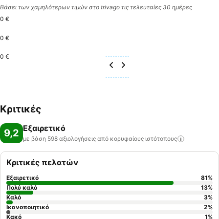
Βάσει των χαμηλότερων τιμών στο trivago τις τελευταίες 30 ημέρες
0 €
0 €
0 €
Κριτικές
Εξαιρετικό
9,2
με βάση 598 αξιολογήσεις από κορυφαίους
ιστότοπους
Κριτικές πελατών
Εξαιρετικό
81
%
Πολύ καλό
13
%
Καλό
3
%
Ικανοποιητικό
2
%
Κακό
1
%