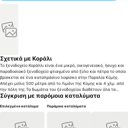
Σχετικά με Κοράλι
Το ξενοδοχείο Κοράλλι είναι ένα μικρό, οικογενειακό, ήσυχο και
παραδοσιακό ξενοδοχείο φτιαγμένο από ξύλο και πέτρα το οποίο
βρίσκεται σε ένα καταπράσινο λοφίσκο στην Παραλία Κύμης.
Απέχει μόλις 500 μέτρα από το Λιμάνι της Κύμης και 4 χλμ. από
την πόλη της.Τα δωμάτια του ξενοδοχείου διαθέτουν όλα τα
Σύγκριση με παρόμοια καταλύματα
βασικά για μία άνετη διαμονή όπως: ζεστό νερό όλο το 24ωρο,
ιδιωτικό μπάνιο, κλιματισμό, θέρμανση, τηλεόραση επίπεδης
Επιλεγμένο κατάλυμα
Παρόμοια καταλύματα
οθόνης, τηλέφωνο, ψυγειάκι – minibar, ασύρματο δωρεάν internet
και μπαλκόνι με θέα την θάλασσα ή το λόφο.Ξεκινήστε τη μέρα
με σπιτικό πρωινό απολαμβάνοντας τον καφέ σας με θέα την
θάλασσα και παρέα την φύση. Το βράδυ πιείτε το ποτό σας στο