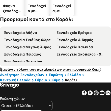
Φθηνά
Ξενοδοχεί
Ξενοδοχεί
ξενοδοχεί
α με
α με
α
πισίνες
πάρκινγκ
Προορισμοί κοντά στο Κοράλι
Ξενοδοχεία Αθήνα
Ξενοδοχεία Ερέτρια
Ξενοδοχεία Σκιάθος Χώρα
Ξενοδοχεία Αιδηψός
Ξενοδοχεία Μεγάλη Άμμος
Ξενοδοχεία Χαλκίδα
Ξενοδοχεία Πειραιάς
Ξενοδοχεία Σκόπελος - Χώρα
Ξενοδοχεία Πατητήρι
Εμφάνιση όλων των καταλυμάτων στον προορισμό Κύμη
Αναζήτηση Ξενοδοχείων
Ευρώπη
Ελλάδα
Κεντρική Ελλάδα
Εύβοια
Κύμη
Κοράλι
Facebook
Twitter
Insta
Yo
Επιλογή χώρας