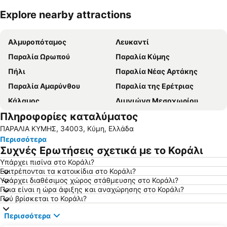
Explore nearby attractions
Ανάπτυξη χάρτη
Αλμυροπόταμος
Λευκαντί
Παραλία Ωρωπού
Παραλία Κύμης
Πήλι
Παραλία Νέας Αρτάκης
Παραλία Αμαρύνθου
Παραλία της Ερέτριας
Κάλαμος
Λιμνιώνα Μεσοχωρίου
Πληροφορίες καταλύματος
Άγιοι Απόστολοι
Πλατάνα
ΠΑΡΑΛΙΑ ΚΥΜΗΣ, 34003, Κύμη, Ελλάδα
Ψαχνά
Αυλίδα
Περισσότερα
Μουρτερή
Ερέτρια 3
Συχνές Ερωτήσεις σχετικά με το Κοράλι
Χιλιαδού
Λιμάνι της Χαλκίδας
Υπάρχει πισίνα στο Κοράλι?
Επιτρέπονται τα κατοικίδια στο Κοράλι?
Λιμάνι Κύμης
Στόμιο
Υπάρχει διαθέσιμος χώρος στάθμευσης στο Κοράλι?
Άγιοι Απόστολοι
Καλαμίτσα
Ποια είναι η ώρα άφιξης και αναχώρησης στο Κοράλι?
Πού βρίσκεται το Κοράλι?
Ρένες
Κορασίδα
Περισσότερα
Μετόχι
Ακτή Νηρέως