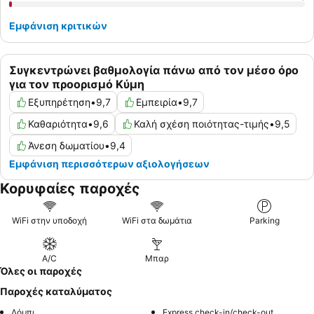
Εμφάνιση κριτικών
Συγκεντρώνει βαθμολογία πάνω από τον μέσο όρο
για τον προορισμό Κύμη
Εξυπηρέτηση
•
9,7
Εμπειρία
•
9,7
Καθαριότητα
•
9,6
Καλή σχέση ποιότητας-τιμής
•
9,5
Άνεση δωματίου
•
9,4
Εμφάνιση περισσότερων αξιολογήσεων
Κορυφαίες παροχές
WiFi στην υποδοχή
WiFi στα δωμάτια
Parking
A/C
Μπαρ
Όλες οι παροχές
Παροχές καταλύματος
Λόμπι
Express check-in/check-out