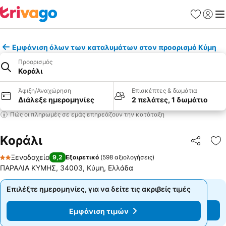
Αγαπημέν
Σύνδε
Με
Εμφάνιση όλων των καταλυμάτων στον προορισμό Κύμη
Προορισμός
Κοράλι
Άφιξη/Αναχώρηση
Επισκέπτες & δωμάτια
Διάλεξε ημερομηνίες
2 πελάτες, 1 δωμάτιο
Πώς οι πληρωμές σε εμάς επηρεάζουν την κατάταξη
Κοράλι
Κοινοποί
Πρ
Ξενοδοχείο
9,2
Εξαιρετικό
(
598 αξιολογήσεις
)
2 Αστέρια
ΠΑΡΑΛΙΑ ΚΥΜΗΣ, 34003, Κύμη, Ελλάδα
Επιλέξτε ημερομηνίες, για να δείτε τις ακριβείς τιμές
Επιλέξτε ημερομηνίες, για να δείτε τις ακριβείς τιμές
Εμφάνιση τιμών
Εμφάνιση τιμών