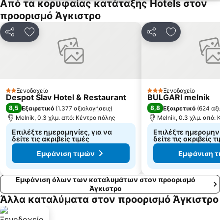
Από τα κορυφαίας κατάταξης Hotels στον
προορισμό Άγκιστρο
Κοινοποίηση
Προσθήκη στα αγαπημένα
Κοινοποίηση
Προσθήκη στ
Ξενοδοχείο
Ξενοδοχείο
2 Αστέρια
3 Αστέρια
Despot Slav Hotel & Restaurant
BULGARI melnik
8,5
8,8
Εξαιρετικό
(
1.377 αξιολογήσεις
)
Εξαιρετικό
(
624 αξ
Melnik, 0.3 χλμ. από: Κέντρο πόλης
Melnik, 0.3 χλμ. από:
Επιλέξτε ημερομηνίες, για να
Επιλέξτε ημερομηνί
δείτε τις ακριβείς τιμές
δείτε τις ακριβείς τ
Εμφάνιση τιμών
Εμφάνιση τ
Εμφάνιση όλων των καταλυμάτων στον προορισμό
Άγκιστρο
Άλλα καταλύματα στον προορισμό Άγκιστρο