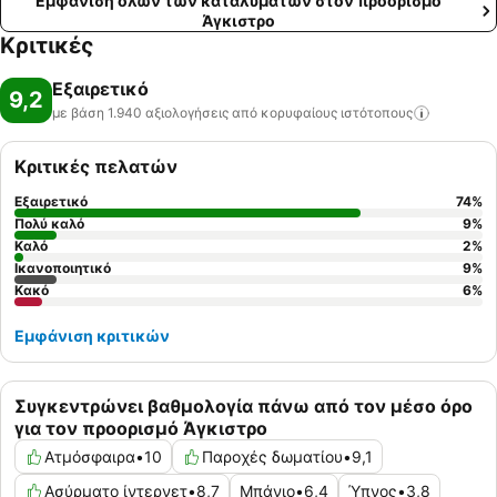
Εμφάνιση όλων των καταλυμάτων στον προορισμό
χρέωση.
Άγκιστρο
Κριτικές
Εξαιρετικό
9,2
με βάση 1.940 αξιολογήσεις από κορυφαίους
ιστότοπους
Κριτικές πελατών
Εξαιρετικό
74
%
Πολύ καλό
9
%
Καλό
2
%
Ικανοποιητικό
9
%
Κακό
6
%
Εμφάνιση κριτικών
Συγκεντρώνει βαθμολογία πάνω από τον μέσο όρο
για τον προορισμό Άγκιστρο
Ατμόσφαιρα
•
10
Παροχές δωματίου
•
9,1
Ασύρματο ίντερνετ
•
8,7
Μπάνιο
•
6,4
Ύπνος
•
3,8