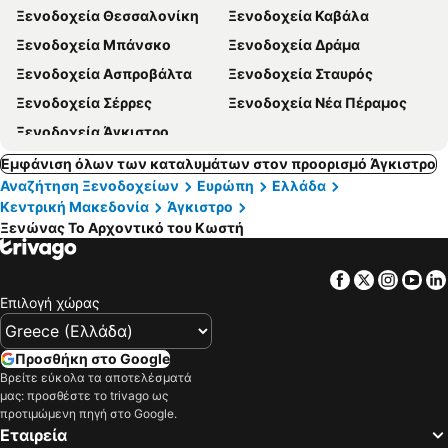
Ξενοδοχεία Θεσσαλονίκη
Ξενοδοχεία Καβάλα
Ξενοδοχεία Μπάνσκο
Ξενοδοχεία Δράμα
Ξενοδοχεία Ασπροβάλτα
Ξενοδοχεία Σταυρός
Ξενοδοχεία Σέρρες
Ξενοδοχεία Νέα Πέραμος
Ξενοδοχεία Άγκιστρο
Εμφάνιση όλων των καταλυμάτων στον προορισμό Άγκιστρο
Αναζήτηση Ξενοδοχείων
Ευρώπη
Ελλάδα
Κεντρική Μακεδονία
Άγκιστρο
Ξενώνας Το Αρχοντικό του Κωστή
Facebook
Twitter
Insta
Yo
Επιλογή χώρας
Προσθήκη στο Google
Βρείτε εύκολα τα αποτελέσματά
μας: προσθέστε το trivago ως
προτιμώμενη πηγή στο Google.
Εταιρεία