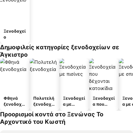
Ξενοδοχεί
ο
Δημοφιλείς κατηγορίες ξενοδοχείων σε
Άγκιστρο
Φθηνά
Πολυτελή
Ξενοδοχεί
Ξενοδοχεί
Ξενο
ξενοδοχεί
ξενοδοχεί
α με
α που
α με
α
α
πισίνες
δέχονται
Προορισμοί κοντά στο Ξενώνας Το
κατοικίδι
Αρχοντικό του Κωστή
α