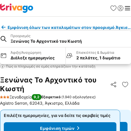
Αγαπημέν
Σύνδε
Με
Εμφάνιση όλων των καταλυμάτων στον προορισμό Άγκιστ
Προορισμός
Ξενώνας Το Αρχοντικό του Κωστή
Άφιξη/Αναχώρηση
Επισκέπτες & δωμάτια
Διάλεξε ημερομηνίες
2 πελάτες, 1 δωμάτιο
Πώς οι πληρωμές σε εμάς επηρεάζουν την κατάταξη
Ξενώνας Το Αρχοντικό του
Κωστή
Κοινοποί
Πρ
Ξενοδοχείο
9,2
Εξαιρετικό
(
1.940 αξιολογήσεις
)
3 Αστέρια
Agistro Serron, 62043, Άγκιστρο, Ελλάδα
Επιλέξτε ημερομηνίες, για να δείτε τις ακριβείς τιμές
Επιλέξτε ημερομηνίες, για να δείτε τις ακριβείς τιμές
Εμφάνιση τιμών
Εμφάνιση τιμών