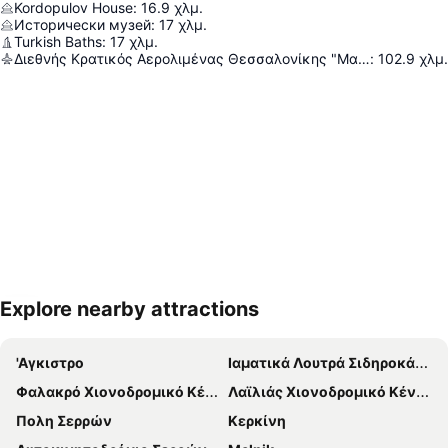
Kordopulov House
:
16.9
χλμ.
Исторически музей
:
17
χλμ.
Turkish Baths
:
17
χλμ.
Διεθνής Κρατικός Αερολιμένας Θεσσαλονίκης "Μακεδονία"
:
102.9
χλμ.
Explore nearby attractions
Ανάπτυξη χάρτη
'Αγκιστρο
Ιαματικά Λουτρά Σιδηροκάστρου
Φαλακρό Χιονοδρομικό Κέντρο
Λαϊλιάς Χιονοδρομικό Κέντρο
Πολη Σερρών
Κερκίνη