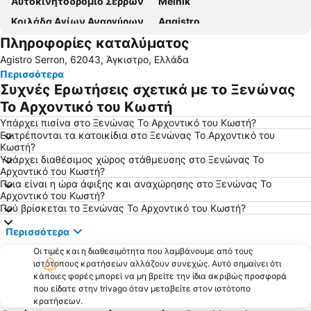
Αυτοκινητοδρόμιο Σερρών
Melnik
Κοιλάδα Αγίων Αναργύρων
Aggistro
Πληροφορίες καταλύματος
Εκδρομή με άλογα στα Πορόια
Λαϊλιάς
Agistro Serron, 62043, Άγκιστρο, Ελλάδα
Παραδοσιακός Οικισμός 'Ανω Πορόια
Οχυρό Ρούπελ
Περισσότερα
Άγιος Ιωάννης
ΚΤΕΛ Νομού Σερρών
Συχνές Ερωτήσεις σχετικά με το Ξενώνας
Rupite
Κερκίνη Δυτικό Ανάχωμα Λιθότοπος
Το Αρχοντικό του Κωστή
Κυρά Μαρία χαμάμ
Χιονοχώρι
Υπάρχει πισίνα στο Ξενώνας Το Αρχοντικό του Κωστή?
Επιτρέπονται τα κατοικίδια στο Ξενώνας Το Αρχοντικό του
Ulitsa Makedonia
Istoricheski - arhitekturen rezervat Kovachevitsa
Κωστή?
Υπάρχει διαθέσιμος χώρος στάθμευσης στο Ξενώνας Το
Ο Δρόμος των Ιαματικών Πηγών
Παραδοσιακός Οικισμός Παγονερίου
Αρχοντικό του Κωστή?
Ποια είναι η ώρα άφιξης και αναχώρησης στο Ξενώνας Το
Αρχοντικό του Κωστή?
Πού βρίσκεται το Ξενώνας Το Αρχοντικό του Κωστή?
Περισσότερα
Οι τιμές και η διαθεσιμότητα που λαμβάνουμε από τους
ιστότοπους κρατήσεων αλλάζουν συνεχώς. Αυτό σημαίνει ότι
κάποιες φορές μπορεί να μη βρείτε την ίδια ακριβώς προσφορά
που είδατε στην trivago όταν μεταβείτε στον ιστότοπο
κρατήσεων.