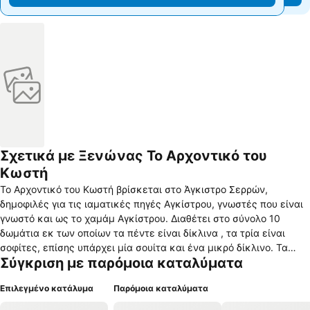
Σχετικά με Ξενώνας Το Αρχοντικό του
Κωστή
Το Αρχοντικό του Κωστή βρίσκεται στο Άγκιστρο Σερρών,
δημοφιλές για τις ιαματικές πηγές Αγκίστρου, γνωστές που είναι
γνωστό και ως το χαμάμ Αγκίστρου. Διαθέτει στο σύνολο 10
δωμάτια εκ των οποίων τα πέντε είναι δίκλινα , τα τρία είναι
σοφίτες, επίσης υπάρχει μία σουίτα και ένα μικρό δίκλινο. Τα
Σύγκριση με παρόμοια καταλύματα
δωμάτια διαθέτουν διπλό κρεβάτι, τηλεόραση, ελεύθερα
δορυφορικά διεθνή κανάλια, DVD player, ψυγείο, mini bar με έξτρα
Επιλεγμένο κατάλυμα
Παρόμοια καταλύματα
χρέωση, ντουλάπα, στεγνωτήρα μαλλιών, WC με ντους και
παραδοσιακό νιπτήρα, τζακόσομπα, ένα είδος μεγάλης