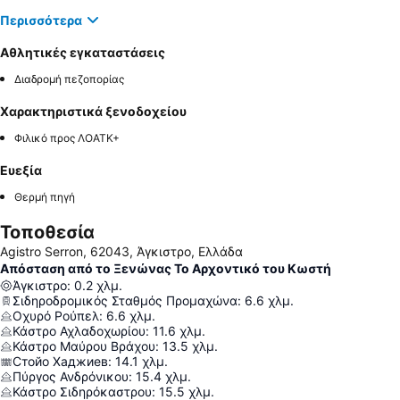
Περισσότερα
Αθλητικές εγκαταστάσεις
Διαδρομή πεζοπορίας
Χαρακτηριστικά ξενοδοχείου
Φιλικό προς ΛΟΑΤΚ+
Ευεξία
Θερμή πηγή
Τοποθεσία
Agistro Serron, 62043, Άγκιστρο, Ελλάδα
Απόσταση από το Ξενώνας Το Αρχοντικό του Κωστή
Άγκιστρο
:
0.2
χλμ.
Σιδηροδρομικός Σταθμός Προμαχώνα
:
6.6
χλμ.
Οχυρό Ρούπελ
:
6.6
χλμ.
Κάστρο Αχλαδοχωρίου
:
11.6
χλμ.
Κάστρο Μαύρου Βράχου
:
13.5
χλμ.
Стойо Хаджиев
:
14.1
χλμ.
Πύργος Ανδρόνικου
:
15.4
χλμ.
Κάστρο Σιδηρόκαστρου
:
15.5
χλμ.